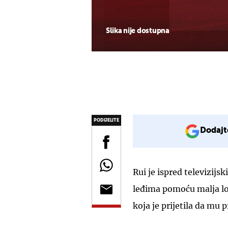
Slika nije dostupna
PODIJELITE
Dodajt
Rui je ispred televizij
leđima pomoću malja lo
koja je prijetila da mu 