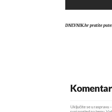
DNEVNIK.hr pratite put
Komentar
Uključite se u raspravu – 
svoj pogled na temu. Vaš