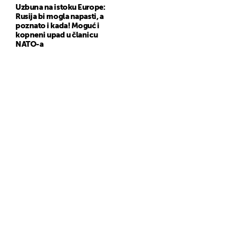
Uzbuna na istoku Europe:
Rusija bi mogla napasti, a
poznato i kada! Moguć i
kopneni upad u članicu
NATO-a