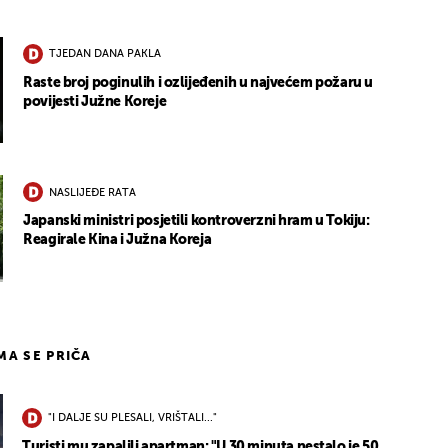
TJEDAN DANA PAKLA
Raste broj poginulih i ozlijeđenih u najvećem požaru u
povijesti Južne Koreje
NASLIJEĐE RATA
Japanski ministri posjetili kontroverzni hram u Tokiju:
Reagirale Kina i Južna Koreja
IMA SE PRIČA
"I DALJE SU PLESALI, VRIŠTALI..."
Turisti mu zapalili apartman: "U 30 minuta nestalo je 50