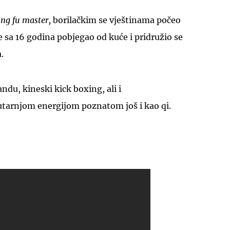
ng fu master,
borilačkim se vještinama počeo
 je sa 16 godina pobjegao od kuće i pridružio se
.
UKLJUČITE NOTIFIKACIJE
ndu, kineski kick boxing, ali i
utarnjom energijom poznatom još i kao qi.