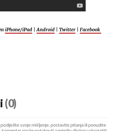
em
iPhone/iPad
|
Android
|
Twitter
|
Facebook
i
(0)
podijelite svoje mišljenje, postavite pitanja ili ponudite
 komentar može potaknuti zanimljiv dijalog i obogatiti