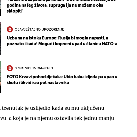
godina našeg života, supruga i ja ne možemo oka
sklopiti"
OBAVJEŠTAJNO UPOZORENJE
Uzbuna na istoku Europe: Rusija bi mogla napasti, a
poznato i kada! Moguć i kopneni upad u članicu NATO-a
8 MRTVIH, 15 RANJENIH
FOTO Krvavi pohod dječaka: Ubio baku i djeda pa upao u
školu i likvidirao pet nastavnika
i trenutak je uslijedio kada su mu uključenu
lavu, a koja je na njemu ostavila tek jednu manju