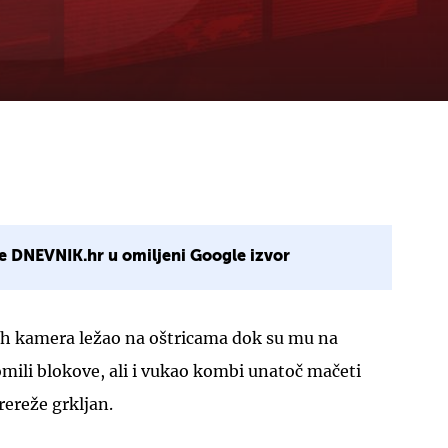
e DNEVNIK.hr u omiljeni Google izvor
skih kamera ležao na oštricama dok su mu na
mili blokove, ali i vukao kombi unatoč mačeti
prereže grkljan.