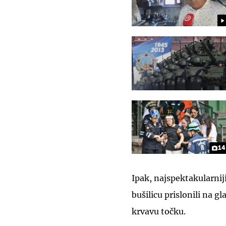
14
Ipak, najspektakularnij
bušilicu prislonili na g
krvavu točku.