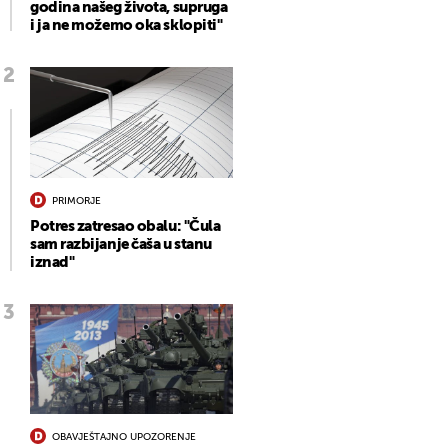
godina našeg života, supruga
i ja ne možemo oka sklopiti"
PRIMORJE
Potres zatresao obalu: "Čula
sam razbijanje čaša u stanu
iznad"
OBAVJEŠTAJNO UPOZORENJE