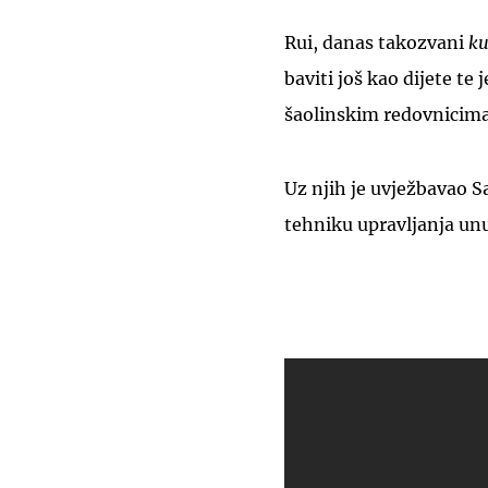
Rui, danas takozvani
ku
baviti još kao dijete te
šaolinskim redovnicima
Uz njih je uvježbavao Sa
tehniku
upravljanja un