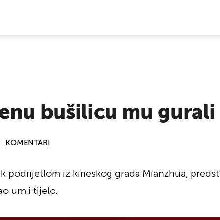
E VIJESTI
nu bušilicu mu gurali
KOMENTARI
k podrijetlom iz kineskog grada Mianzhua, predsta
o um i tijelo.