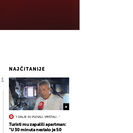
NAJČITANIJE
"I DALJE SU PLESALI, VRIŠTALI..."
Turisti mu zapalili apartman:
"U 30 minuta nestalo je 50