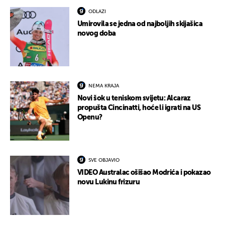
ODLAZI
Umirovila se jedna od najboljih skijašica
novog doba
NEMA KRAJA
Novi šok u teniskom svijetu: Alcaraz
propušta Cincinatti, hoće li igrati na US
Openu?
SVE OBJAVIO
VIDEO Australac ošišao Modrića i pokazao
novu Lukinu frizuru