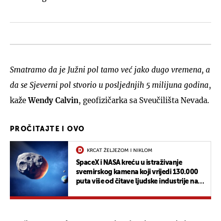
Smatramo da je Južni pol tamo već jako dugo vremena, a
da se Sjeverni pol stvorio u posljednjih 5 milijuna godina
,
kaže
Wendy Calvin
, geofizičarka sa Sveučilišta Nevada.
PROČITAJTE I OVO
KRCAT ŽELJEZOM I NIKLOM
SpaceX i NASA kreću u istraživanje
svemirskog kamena koji vrijedi 130.000
puta više od čitave ljudske industrije na
Zemlji