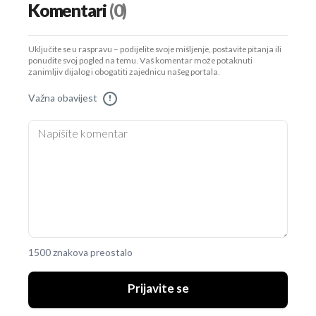
Komentari
(0)
Uključite se u raspravu – podijelite svoje mišljenje, postavite pitanja ili
ponudite svoj pogled na temu. Vaš komentar može potaknuti
zanimljiv dijalog i obogatiti zajednicu našeg portala.
Važna obavijest
!
1500 znakova preostalo
Prijavite se