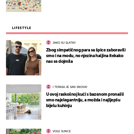
LIFESTYLE
JAKO SU SLATKI!
Zbog simpatičnog para sa špice zaboravili
smo i na modu, no njezina haljina itekako
nas se dojmila
I TERASA JE SAN SNOVA!
U ovoj raskošnoj kući s bazenom pronašli
smo najelegantniju, a možda i najljepšu
bijelu kuhinju
VOLE SUNCE