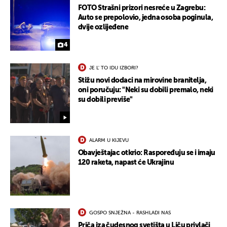
FOTO Strašni prizori nesreće u Zagrebu:
Auto se prepolovio, jedna osoba poginula,
dvije ozlijeđene
4
JE L' TO IDU IZBORI?
Stižu novi dodaci na mirovine branitelja,
oni poručuju: "Neki su dobili premalo, neki
su dobili previše"
ALARM U KIJEVU
Obavještajac otkrio: Raspoređuju se i imaju
120 raketa, napast će Ukrajinu
GOSPO SNJEŽNA - RASHLADI NAS
Priča iza čudesnog svetišta u Liču privlači