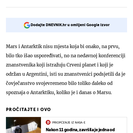
Dodajte DNEVNIK.hr u omiljeni Google izvor
Mars i Antarktik nisu mjesta koja bi onako, na prvu,
bilo tko išao uspoređivati, no na nedavnoj konferenciji
znanstvenika koji istražuju Crveni planet i koji je
održan u Argentini, isti su znanstvenici podsjetili da je
čovječanstvo svojevremeno bilo toliko daleko od
spoznaja o Antarktiku, koliko je i danas o Marsu.
PROČITAJTE I OVO
PRIOPĆENJE IZ NASA-E
Nakon 11 godina, završila je jedna od