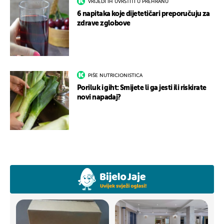
VRIJEDI IH UVRSTITI U PREHRANU
6 napitaka koje dijetetičari preporučuju za
zdrave zglobove
PIŠE NUTRICIONISTICA
Poriluk i giht: Smijete li ga jesti ili riskirate
novi napadaj?