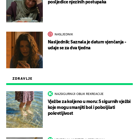
posljedice njezinih postupaka
NASLJEDNIK
Nasljednik: Saznala je datum vjenčanja -
udaje se za dva tjedna
ZDRAVLJE
NAJSIGURNIJI OBLIK REKREACIJE
Vježbe za koljeno u moru: 5 sigurnih vježbi
koje mogu smanjiti bol i poboljšati
pokretljivost