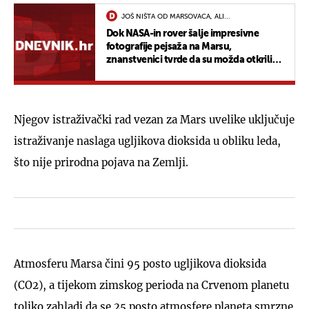
JOŠ NIŠTA OD MARSOVACA, ALI...
Dok NASA-in rover šalje impresivne
fotografije pejsaža na Marsu,
znanstvenici tvrde da su možda otkrili
tragove života
Njegov istraživački rad vezan za Mars uvelike uključuje
istraživanje naslaga ugljikova dioksida u obliku leda,
što nije prirodna pojava na Zemlji.
Atmosferu Marsa čini 95 posto ugljikova dioksida
(CO2), a tijekom zimskog perioda na Crvenom planetu
toliko zahladi da se 25 posto atmosfere planeta smrzne