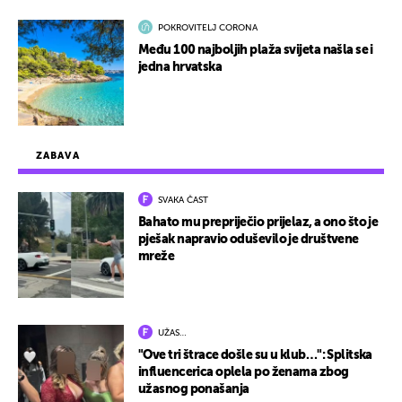
POKROVITELJ CORONA
Među 100 najboljih plaža svijeta našla se i
jedna hrvatska
ZABAVA
SVAKA ČAST
Bahato mu prepriječio prijelaz, a ono što je
pješak napravio oduševilo je društvene
mreže
UŽAS…
"Ove tri štrace došle su u klub…": Splitska
influencerica oplela po ženama zbog
užasnog ponašanja