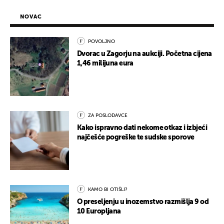
NOVAC
POVOLJNO
Dvorac u Zagorju na aukciji. Početna cijena
1,46 milijuna eura
ZA POSLODAVCE
Kako ispravno dati nekome otkaz i izbjeći
najčešće pogreške te sudske sporove
KAMO BI OTIŠLI?
O preseljenju u inozemstvo razmišlja 9 od
10 Europljana