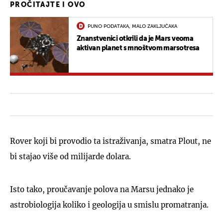
PROČITAJTE I OVO
PUNO PODATAKA, MALO ZAKLJUČAKA
Znanstvenici otkrili da je Mars veoma
aktivan planet s mnoštvom marsotresa
Rover koji bi provodio ta istraživanja, smatra Plout, ne
bi stajao više od milijarde dolara.
Isto tako, proučavanje polova na Marsu jednako je
astrobiologija koliko i geologija u smislu promatranja.