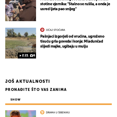
stotine vjernika: "Stalno se rušila, a onda je
usred ljeta pao snijeg"
OČAJ STOČARA
Pašnjaci izgorjeli od vrućina, ugroženo
tisuću grla goveda i konja: Mladunčad
slijedi majke, ugibaju u mulju
2:21
6
JOŠ AKTUALNOSTI
PRONAĐITE ŠTO VAS ZANIMA
SHOW
DRAMA U ŠIBENIKU