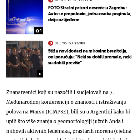
VOZILO SLETJELO S CESTE
FOTO Strašni prizori nesreće u Zagrebu:
Auto se prepolovio, jedna osoba poginula,
dvije ozlijeđene
4
JE L' TO IDU IZBORI?
Stižu novi dodaci na mirovine branitelja,
oni poručuju: "Neki su dobili premalo, neki
su dobili previše"
Znanstvenici koji su nazočili i sudjelovali na 7.
Međunarodnoj konferenciji o znanosti i istraživanju
polova na Marsu (ICMPSE), bili su u Argentini kako bi
upili što više znanja o geomorfologiji južnih Anda i
njihovih aktivnih ledenjaka, prastarih morena (cjelina