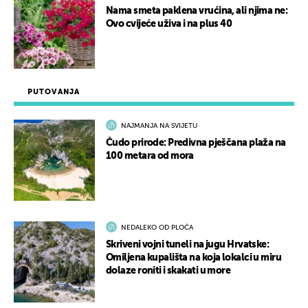
Nama smeta paklena vrućina, ali njima ne:
Ovo cvijeće uživa i na plus 40
PUTOVANJA
NAJMANJA NA SVIJETU
Čudo prirode: Predivna pješčana plaža na
100 metara od mora
NEDALEKO OD PLOČA
Skriveni vojni tuneli na jugu Hrvatske:
Omiljena kupališta na koja lokalci u miru
dolaze roniti i skakati u more