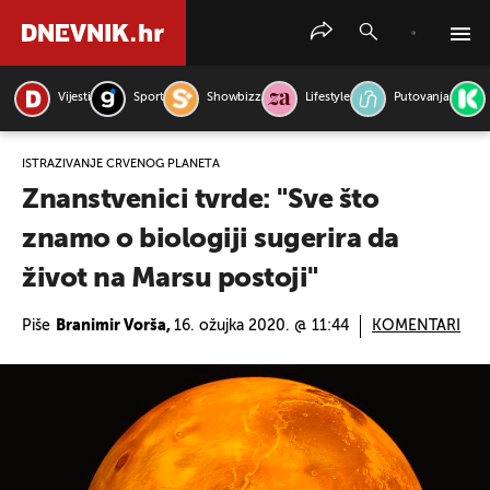
Vijesti
Sport
Showbizz
Lifestyle
Putovanja
PRETRAŽITE VIJESTI
ISTRAŽIVANJE CRVENOG PLANETA
Znanstvenici tvrde: "Sve što
znamo o biologiji sugerira da
život na Marsu postoji"
Piše
Branimir Vorša,
16. ožujka 2020. @ 11:44
KOMENTARI