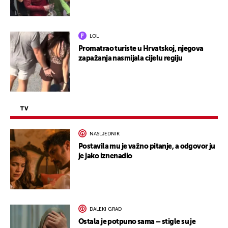
LOL
Promatrao turiste u Hrvatskoj, njegova
zapažanja nasmijala cijelu regiju
TV
NASLJEDNIK
Postavila mu je važno pitanje, a odgovor ju
je jako iznenadio
DALEKI GRAD
Ostala je potpuno sama – stigle su je