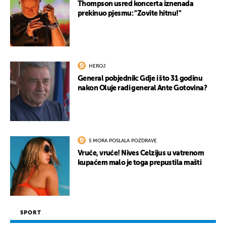
Thompson usred koncerta iznenada
prekinuo pjesmu: "Zovite hitnu!"
HEROJ
General pobjednik: Gdje i što 31 godinu
nakon Oluje radi general Ante Gotovina?
S MORA POSLALA POZDRAVE
Vruće, vruće! Nives Celzijus u vatrenom
kupaćem malo je toga prepustila mašti
SPORT