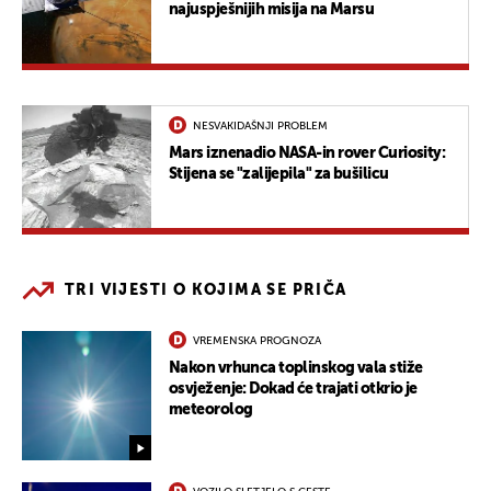
najuspješnijih misija na Marsu
NESVAKIDAŠNJI PROBLEM
Mars iznenadio NASA-in rover Curiosity:
Stijena se "zalijepila" za bušilicu
TRI VIJESTI O KOJIMA SE PRIČA
VREMENSKA PROGNOZA
Nakon vrhunca toplinskog vala stiže
osvježenje: Dokad će trajati otkrio je
meteorolog