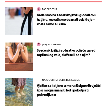
BAŠ EFEKTNA
Kada smo na zadarskoj rivi ugledali ovu
haljinu, morali smo doznati odakle je –
košta samo 18 eura
(NE)PRIMJERENA?
Svećenik kritizirao kratku odjeću usred
toplinskog vala, slažete li se s njim?
NAJSIGURNIJI OBLIK REKREACIJE
Vježbe za koljeno u moru: 5 sigurnih vježbi
koje mogu smanjiti bol i poboljšati
pokretljivost