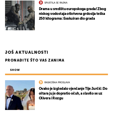
SPUSTILA SE RAJNA
Drama u središtu europskoga grada! Zbog
niskog vodostaja otkrivena grdosija teška
250 kilograma: Evakuiran dio grada
JOŠ AKTUALNOSTI
PRONAĐITE ŠTO VAS ZANIMA
SHOW
RASKOŠNA PROSLAVA
Ovako je izgledalo vjenčanje Tije Jurčić: Do
oltara ju je dopratio očuh, a slavilo se uz
Olivera i Rozgu