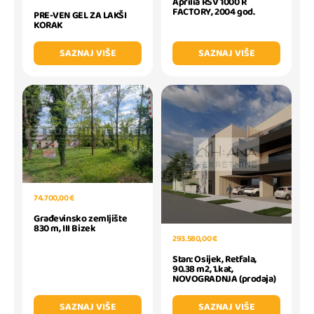
Aprilia RSV 1000 R
FACTORY, 2004 god.
PRE-VEN GEL ZA LAKŠI
KORAK
SAZNAJ VIŠE
SAZNAJ VIŠE
74.700,00 €
Građevinsko zemljište
830 m, III Bizek
293.580,00 €
Stan: Osijek, Retfala,
90.38 m2, 1.kat,
NOVOGRADNJA (prodaja)
SAZNAJ VIŠE
SAZNAJ VIŠE