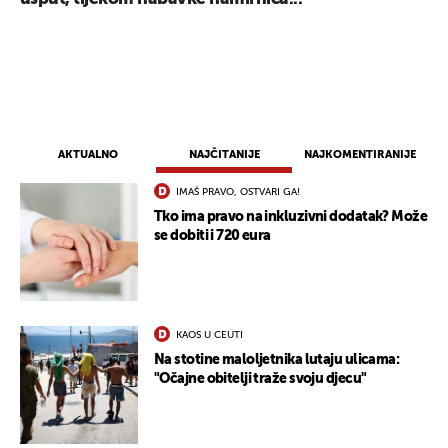
AKTUALNO
NAJČITANIJE
NAJKOMENTIRANIJE
IMAŠ PRAVO, OSTVARI GA!
Tko ima pravo na inkluzivni dodatak? Može
se dobiti i 720 eura
KAOS U CEUTI
Na stotine maloljetnika lutaju ulicama:
"Očajne obitelji traže svoju djecu"