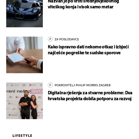
Nazvan je po vrsti srednjovjekovnog
viteškog konja i visok samo metar
ZA POSLODAVCE
Kako ispravno dati nekome otkaz i izbjeći
najčešće pogreške te sudske sporove
POKROVITELJ PHILIP MORRIS ZAGREB
Digitalna rješenja za stvarne probleme: Dva
hrvatska projekta dobila potporu za razvoj
LIFESTYLE