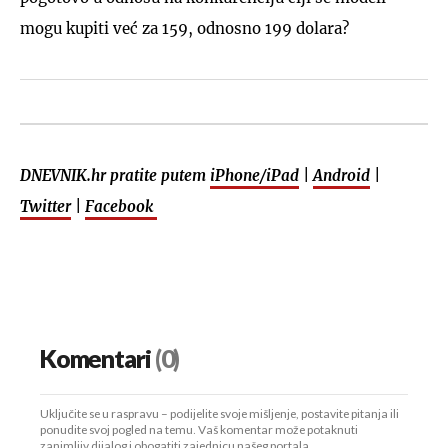
mogu kupiti već za 159, odnosno 199 dolara?
DNEVNIK.hr pratite putem
iPhone/iPad
|
Android
|
Twitter
|
Facebook
Komentari
(0)
Uključite se u raspravu – podijelite svoje mišljenje, postavite pitanja ili
ponudite svoj pogled na temu. Vaš komentar može potaknuti
zanimljiv dijalog i obogatiti zajednicu našeg portala.