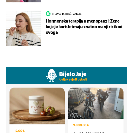
NOVO ISTRAŽIVANJE
Hormonska terapija u menopauzi: Žene
koje je koriste imaju znatno manji rizik od
ovoga
9.990,00 €
17,00 €