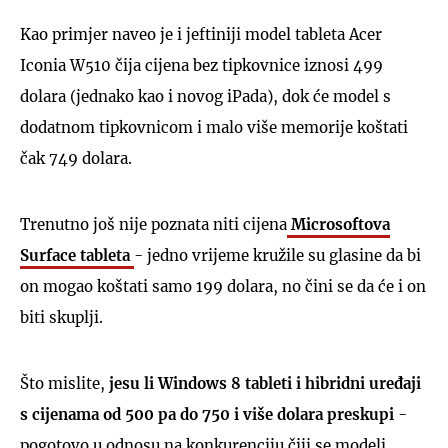
Kao primjer naveo je i jeftiniji model tableta Acer
Iconia W510 čija cijena bez tipkovnice iznosi 499
dolara (jednako kao i novog iPada), dok će model s
dodatnom tipkovnicom i malo više memorije koštati
čak 749 dolara.
Trenutno još nije poznata niti cijena
Microsoftova
Surface tableta
- jedno vrijeme kružile su glasine da bi
on mogao koštati samo 199 dolara, no čini se da će i on
biti skuplji.
Što mislite,
jesu li Windows 8 tableti i hibridni uređaji
s cijenama od 500 pa do 750 i više dolara preskupi
-
pogotovo u odnosu na konkurenciju čiji se modeli