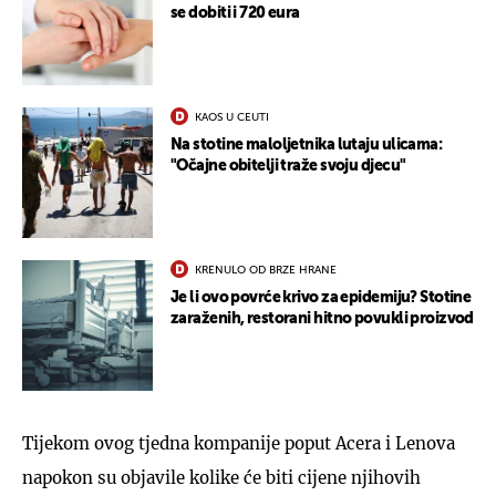
se dobiti i 720 eura
KAOS U CEUTI
Na stotine maloljetnika lutaju ulicama:
"Očajne obitelji traže svoju djecu"
KRENULO OD BRZE HRANE
Je li ovo povrće krivo za epidemiju? Stotine
zaraženih, restorani hitno povukli proizvod
Tijekom ovog tjedna kompanije poput Acera i Lenova
napokon su objavile kolike će biti cijene njihovih