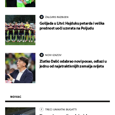
ŽALGIRIS RAZBIJEN
Golijada u Litvi: Hajduku petarda i velika
prednost uoči uzvrata na Poljudu
NOVI IZAZOV
Zlatko Dalić odabrao novi posao, odlazi u
jednu od najatraktivnijih zemalja svijeta
NOVAC
TREĆI UNIKATNI BUGATTI