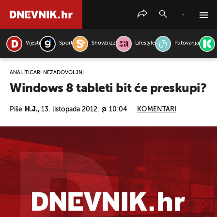
Vijesti
Sport
Showbizz
Lifestyle
Putovanja
PRETRAŽITE VIJESTI
ANALITIČARI NEZADOVOLJNI
Windows 8 tableti bit će preskupi?
Piše
H.J.,
13. listopada 2012. @ 10:04
KOMENTARI