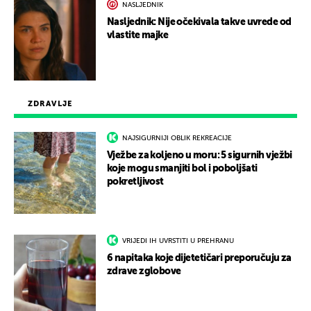
NASLJEDNIK
Nasljednik: Nije očekivala takve uvrede od
vlastite majke
ZDRAVLJE
NAJSIGURNIJI OBLIK REKREACIJE
Vježbe za koljeno u moru: 5 sigurnih vježbi
koje mogu smanjiti bol i poboljšati
pokretljivost
VRIJEDI IH UVRSTITI U PREHRANU
6 napitaka koje dijetetičari preporučuju za
zdrave zglobove