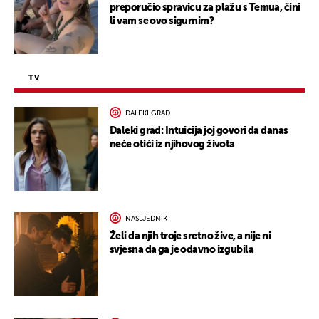
preporučio spravicu za plažu s Temua, čini
li vam se ovo sigurnim?
TV
DALEKI GRAD
Daleki grad: Intuicija joj govori da danas
neće otići iz njihovog života
NASLJEDNIK
Želi da njih troje sretno žive, a nije ni
svjesna da ga je odavno izgubila