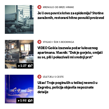
KRENULO OD BRZE HRANE
Je li ovo povrće krivo za epidemiju? Stotine
zaraženih, restorani hitno povukli proizvod
UKLJUČITE NOTIFIKACIJE
STIGAO I ŠOK S BOOKINGA
VIDEO Gošća izazvala požar luksuznog
apartmana. Vlasnik: "Dok je gorjelo, smijali
su se, pili i pokazivali mi srednji prst"
1:27
7
IZLETJELI S CESTE
Užas! Troje poginulih u teškoj nesreći u
Zagrebu, policija objavila nepoznate
detalje
1:02
5