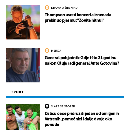
DRAMA U ŠIBENIKU
Thompson usred koncerta iznenada
prekinuo pjesmu: "Zovite hitnu!"
HEROJ
General pobjednik: Gdje i što 31 godinu
nakon Oluje radi general Ante Gotovina?
SPORT
SLAŽE SE STOŽER
Daliću će se pridružiti jedan od omiljenih
Vatrenih, pomoćnici i dalje dvoje oko
ponude