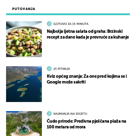
PUTOVANJA
GOTOVO ZA 15 MINUTA
Najbolja ljetna salata od graha: Brzinski
recept za dane kada je prevruće za kuhanje
15 PITANJA
Kviz općeg znanja: Za one pred kojima se i
Google može sakriti
NAJMANJA NA SVIJETU
Čudo prirode: Predivna pješčana plaža na
100 metara od mora