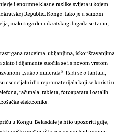
jerje i enormne klasne razlike svijeta u kojem
mokratskoj Republici Kongo. Iako je u samom
ija, malo toga demokratskog događa se tamo,
UKLJUČITE NOTIFIKACIJE
 rastrgana ratovima, ubijanjima, iskorištavanjima
a zlato i dijamante suočila se i s novom vrstom
 nazvanom „sukob minerala“. Radi se o tantalu,
su esencijalni dio repromaterijala koji se koristi u
lefona, računala, tableta, fotoaparata i ostalih
trošačke elektronike.
riču u Kongu, Belasdale je htio upozoriti gdje,
ektronički uređaji i što sve nevini ljudi moraju