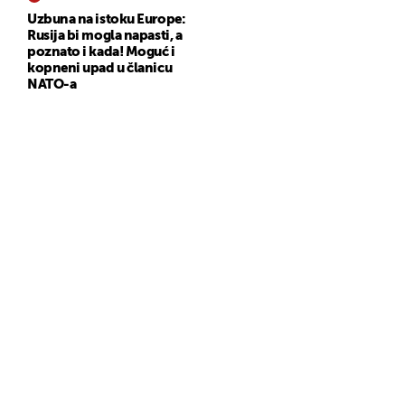
Uzbuna na istoku Europe:
Rusija bi mogla napasti, a
poznato i kada! Moguć i
kopneni upad u članicu
NATO-a