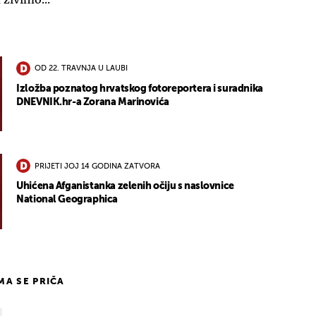
OD 22. TRAVNJA U LAUBI
Izložba poznatog hrvatskog fotoreportera i suradnika
DNEVNIK.hr-a Zorana Marinovića
PRIJETI JOJ 14 GODINA ZATVORA
Uhićena Afganistanka zelenih očiju s naslovnice
National Geographica
IMA SE PRIČA