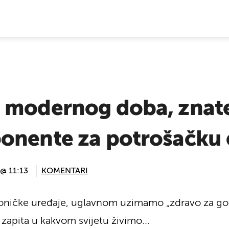
E VIJESTI
 modernog doba, znate
onente za potrošačku 
 @ 11:13
KOMENTARI
oničke uređaje, uglavnom uzimamo „zdravo za goto
 zapita u kakvom svijetu živimo...