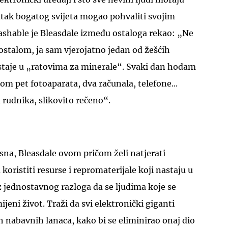
tatak bogatog svijeta mogao pohvaliti svojim
hable je Bleasdale između ostaloga rekao: „Ne
ostalom, ja sam vjerojatno jedan od žešćih
staje u „ratovima za minerale“. Svaki dan hodam
bom pet fotoaparata, dva računala, telefone...
rudnika, slikovito rečeno“.
asna, Bleasdale ovom pričom želi natjerati
koristiti resurse i repromaterijale koji nastaju u
 jednostavnog razloga da se ljudima koje se
jeni život. Traži da svi elektronički giganti
ih nabavnih lanaca, kako bi se eliminirao onaj dio