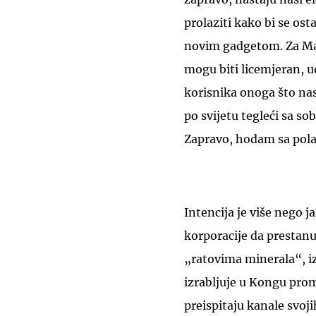
prolaziti kako bi se os
novim gadgetom. Za Mas
mogu biti licemjeran, u
korisnika onoga što na
po svijetu tegleći sa so
Zapravo, hodam sa pola 
Intencija je više nego j
korporacije da prestanu 
„ratovima minerala“, iz
izrabljuje u Kongu promi
preispitaju kanale svoj