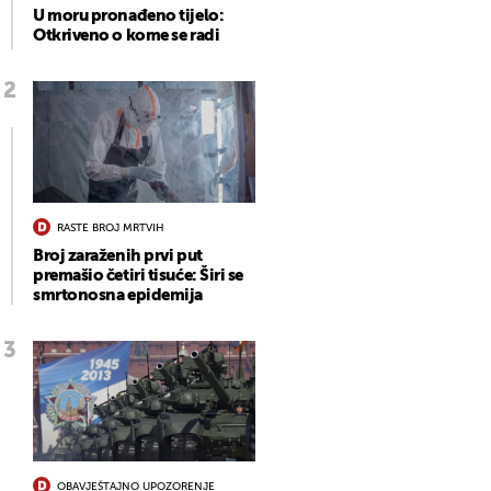
U moru pronađeno tijelo:
Otkriveno o kome se radi
RASTE BROJ MRTVIH
Broj zaraženih prvi put
premašio četiri tisuće: Širi se
smrtonosna epidemija
OBAVJEŠTAJNO UPOZORENJE