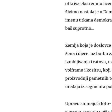
otkriva ekstremno licem
živimo nastala je u De
imenu utkana demokrac
baš suprotno...
Zemlja koja je doslovce
žena i djece, uz borbu z
izrabljivanja i ratova,
volframu i kositru, koji 
proizvodnji pametnih te
uređaja iz segmenta po
Upravo snimajući foto-p
zapravo, nastaju naši el