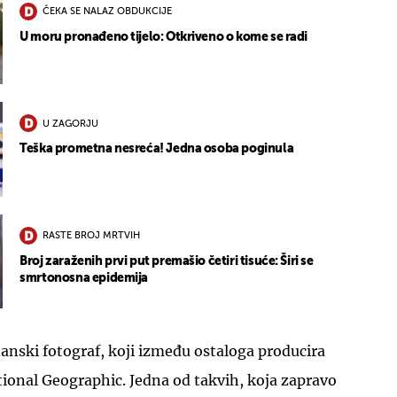
ČEKA SE NALAZ OBDUKCIJE
U moru pronađeno tijelo: Otkriveno o kome se radi
U ZAGORJU
Teška prometna nesreća! Jedna osoba poginula
RASTE BROJ MRTVIH
Broj zaraženih prvi put premašio četiri tisuće: Širi se
smrtonosna epidemija
tanski fotograf, koji između ostaloga producira
tional Geographic. Jedna od takvih, koja zapravo