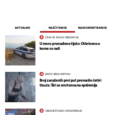
AKTUALNO
NAJČITANIJE
NAJKOMENTIRANIJE
ČEKA SE NALAZ OBDUKCIJE
U moru pronađeno tijelo: Otkriveno o
kome se radi
UKLJUČITE NOTIFIKACIJE
RASTE BROJ MRTVIH
Broj zaraženih prvi put premašio četiri
tisuće: Širi se smrtonosna epidemija
OBAVJEŠTAJNO UPOZORENJE