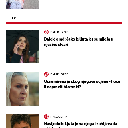
TV
DALEKI GRAD
Daleki grad: Jako je ljuta jer se miješa u
njezine stvari
DALEKI GRAD
Uznemirena je zbog njegove ucjene - hoće
li napraviti što traži?
NASLJEDNIK
Nasljednik: Ljuta je na njega i zahtjeva da