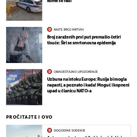
kome se radi
RASTE BROJ MRTVIH
Broj zaraženih prvi put premašio četiri
tisuće: Širi se smrtonosna epidemija
OBAVJEŠTAJNO UPOZORENJE
Uzbuna na istoku Europe: Rusija bi mogla
napasti, a poznato i kada! Moguć i kopneni
upad u članicu NATO-a
PROČITAJTE I OVO
DOGODINE SUĐENJE