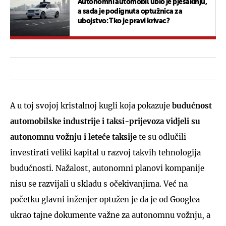
Autonomni automobil ubio je pješakinju,
a sada je podignuta optužnica za
ubojstvo: Tko je pravi krivac?
A u toj svojoj kristalnoj kugli koja pokazuje
budućnost
automobilske industrije i taksi-prijevoza vidjeli su
autonomnu vožnju i leteće taksije
te su odlučili
investirati veliki kapital u razvoj takvih tehnologija
budućnosti. Nažalost, autonomni planovi kompanije
nisu se razvijali u skladu s očekivanjima. Već na
početku glavni inženjer optužen je da je od Googlea
ukrao tajne dokumente važne za autonomnu vožnju, a