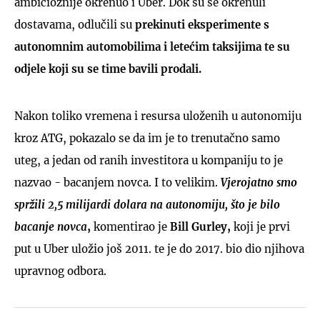
ambicioznije okrenuo i Uber. Dok su se okrenuli
dostavama, odlučili su
prekinuti eksperimente s
autonomnim automobilima i letećim taksijima te su
odjele koji su se time bavili
prodali.
Nakon toliko vremena i resursa uloženih u autonomiju
kroz ATG, pokazalo se da im je to trenutačno samo
uteg, a jedan od ranih investitora u kompaniju to je
nazvao - bacanjem novca. I to velikim.
Vjerojatno smo
spržili 2,5 milijardi dolara na autonomiju, što je bilo
bacanje novca
,
komentirao je
Bill Gurley,
koji je prvi
put u Uber uložio još 2011. te je do 2017. bio dio njihova
upravnog odbora.