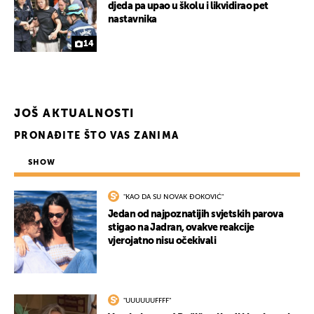
djeda pa upao u školu i likvidirao pet
nastavnika
14
JOŠ AKTUALNOSTI
PRONAĐITE ŠTO VAS ZANIMA
SHOW
"KAO DA SU NOVAK ĐOKOVIĆ"
Jedan od najpoznatijih svjetskih parova
stigao na Jadran, ovakve reakcije
vjerojatno nisu očekivali
"UUUUUUFFFF"