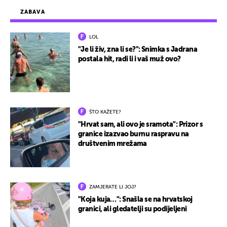
ZABAVA
LOL
"Je li živ, zna li se?": Snimka s Jadrana
postala hit, radi li i vaš muž ovo?
ŠTO KAŽETE?
"Hrvat sam, ali ovo je sramota": Prizor s
granice izazvao burnu raspravu na
društvenim mrežama
ZAMJERATE LI JOJ?
"Koja kuja…": Snašla se na hrvatskoj
granici, ali gledatelji su podijeljeni