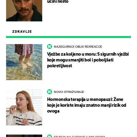
učini nešto
ZDRAVLJE
NAJSIGURNIJI OBLIK REKREACIJE
Vježbe za koljeno u moru: 5 sigurnih vježbi
koje mogu smanjiti bol i poboljšati
pokretljivost
NOVO ISTRAŽIVANJE
Hormonska terapija u menopauzi: Žene
koje je koriste imaju znatno manji rizik od
ovoga