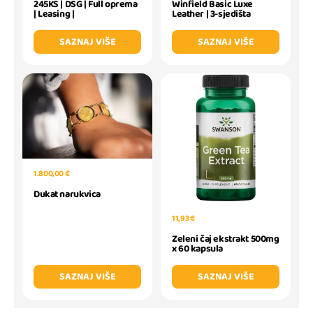
Winfield Basic Luxe
245KS | DSG | Full oprema
Leather | 3-sjedišta
| Leasing |
SAZNAJ VIŠE
SAZNAJ VIŠE
1.800,00 €
Dukat narukvica
11,93 €
Zeleni čaj ekstrakt 500mg
x 60 kapsula
SAZNAJ VIŠE
SAZNAJ VIŠE