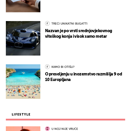
TREĆI UNIKATNI BUGATTI
Nazvan je po vrsti srednjovjekovnog
viteškog konja i visok samo metar
KAMO BI OTIŠLI?
O preseljenju u inozemstvo razmišlja 9 od
10 Europljana
LIFESTYLE
U NOJ NIJE VRUĆE