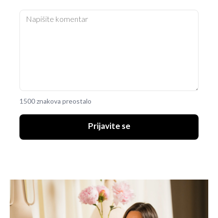
1500 znakova preostalo
Prijavite se