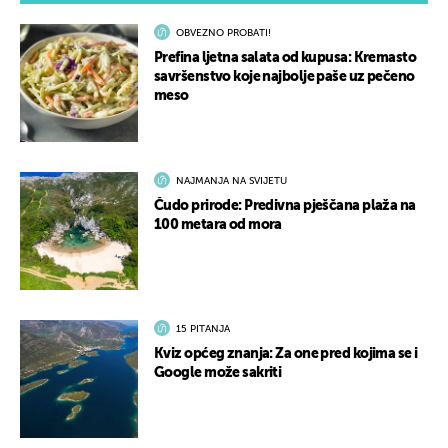
OBVEZNO PROBATI!
Prefina ljetna salata od kupusa: Kremasto
savršenstvo koje najbolje paše uz pečeno
meso
NAJMANJA NA SVIJETU
Čudo prirode: Predivna pješčana plaža na
100 metara od mora
15 PITANJA
Kviz općeg znanja: Za one pred kojima se i
Google može sakriti