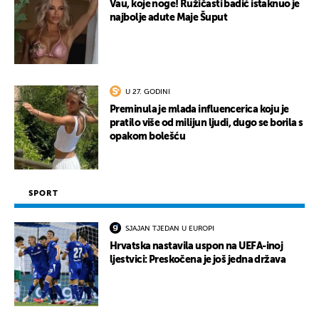
Vau, koje noge! Ružičasti badić istaknuo je
najbolje adute Maje Šuput
U 27. GODINI
Preminula je mlada influencerica koju je
pratilo više od milijun ljudi, dugo se borila s
opakom bolešću
SPORT
SJAJAN TJEDAN U EUROPI
Hrvatska nastavila uspon na UEFA-inoj
ljestvici: Preskočena je još jedna država