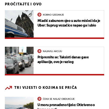
PROČITAJTE I OVO
KOBNO SJEDANJE
Mladić zabunom sjeo u auto misleći da je
Uber: Suprug vozačice napao ga i ubio
NAJAVILI AKCIJU
Pripremite se: Taksisti danas gase
aplikacije, ovo je razlog
TRI VIJESTI O KOJIMA SE PRIČA
ČEKA SE NALAZ OBDUKCIJE
U moru pronađeno tijelo: Otkriveno o