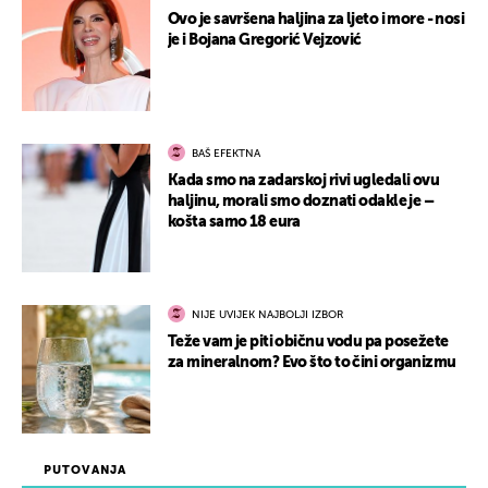
Ovo je savršena haljina za ljeto i more - nosi
je i Bojana Gregorić Vejzović
BAŠ EFEKTNA
Kada smo na zadarskoj rivi ugledali ovu
haljinu, morali smo doznati odakle je –
košta samo 18 eura
NIJE UVIJEK NAJBOLJI IZBOR
Teže vam je piti običnu vodu pa posežete
za mineralnom? Evo što to čini organizmu
PUTOVANJA