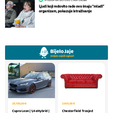
STUDIJA NA GOTOVO 1.900 OSOBA
Ljudi koji redovito rade ovo imaju “mlađi”
organizam, pokazuje istraživanje
2.901,00 €
25.700,00 €
Chesterfield Trosjed
Cupra Leon | 1,4 eHybrid |