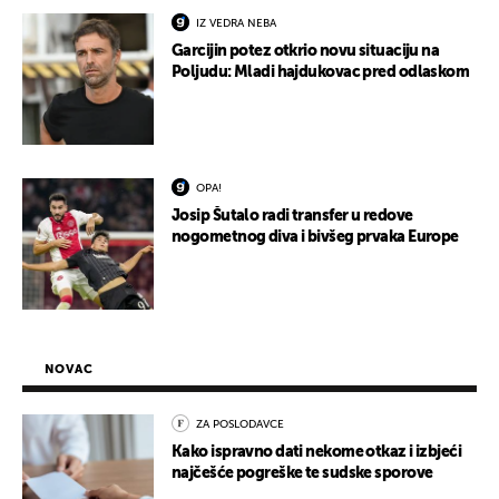
IZ VEDRA NEBA
Garcijin potez otkrio novu situaciju na
Poljudu: Mladi hajdukovac pred odlaskom
OPA!
Josip Šutalo radi transfer u redove
nogometnog diva i bivšeg prvaka Europe
NOVAC
ZA POSLODAVCE
Kako ispravno dati nekome otkaz i izbjeći
najčešće pogreške te sudske sporove