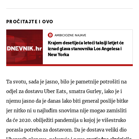
PROČITAJTE I OVO
AMBICIOZNE NAJAVE
Krajem desetljeća leteći taksiji letjet će
iznad glava stanovnika Los Angelesa i
New Yorka
Ta svotu, sada je jasno, bilo je pametnije potrošiti na
odjel za dostavu Uber Eats, smatra Gurley, iako je i
njemu jasno da je danas lako biti general poslije bitke
jer nitko ni u najluđim snovima nije mogao zamisliti
da će 2020. obilježiti pandemija u kojoj je višestruko
porasla potreba za dostavom. Da je dostava veliki dio