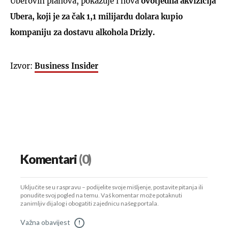
Uberovih planova, pokazuje i nova
ovotjedna akvizicija
Ubera, koji je za čak 1,1 milijardu dolara kupio
kompaniju za dostavu
alkohola Drizly.
Izvor:
Business Insider
Komentari
(0)
Uključite se u raspravu – podijelite svoje mišljenje, postavite pitanja ili
ponudite svoj pogled na temu. Vaš komentar može potaknuti
zanimljiv dijalog i obogatiti zajednicu našeg portala.
Važna obavijest
!