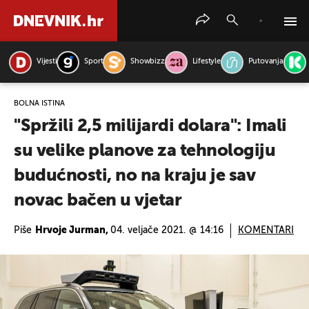
Vijesti
Sport
Showbizz
Lifestyle
Putovanja
PRETRAŽITE VIJESTI
BOLNA ISTINA
"Spržili 2,5 milijardi dolara": Imali
su velike planove za tehnologiju
budućnosti, no na kraju je sav
novac bačen u vjetar
Piše
Hrvoje Jurman,
04. veljače 2021. @ 14:16
KOMENTARI