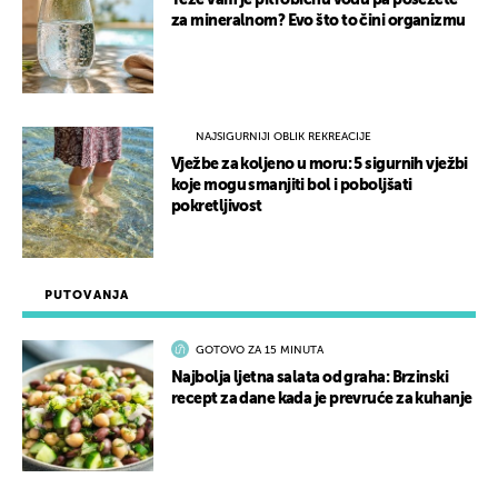
Teže vam je piti običnu vodu pa posežete
za mineralnom? Evo što to čini organizmu
NAJSIGURNIJI OBLIK REKREACIJE
Vježbe za koljeno u moru: 5 sigurnih vježbi
koje mogu smanjiti bol i poboljšati
pokretljivost
PUTOVANJA
GOTOVO ZA 15 MINUTA
Najbolja ljetna salata od graha: Brzinski
recept za dane kada je prevruće za kuhanje