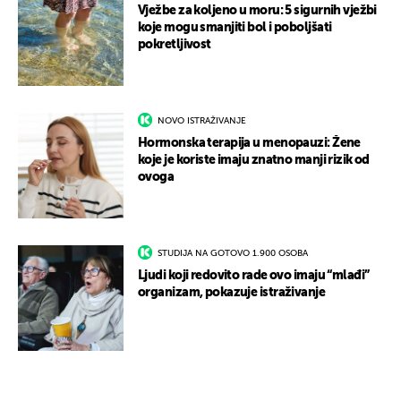
Vježbe za koljeno u moru: 5 sigurnih vježbi
koje mogu smanjiti bol i poboljšati
pokretljivost
NOVO ISTRAŽIVANJE
Hormonska terapija u menopauzi: Žene
koje je koriste imaju znatno manji rizik od
ovoga
STUDIJA NA GOTOVO 1.900 OSOBA
Ljudi koji redovito rade ovo imaju “mlađi”
organizam, pokazuje istraživanje