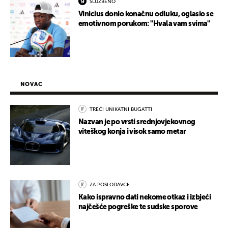
SLUŽBENO
Vinicius donio konačnu odluku, oglasio se
emotivnom porukom: "Hvala vam svima"
NOVAC
TREĆI UNIKATNI BUGATTI
Nazvan je po vrsti srednjovjekovnog
viteškog konja i visok samo metar
ZA POSLODAVCE
Kako ispravno dati nekome otkaz i izbjeći
najčešće pogreške te sudske sporove