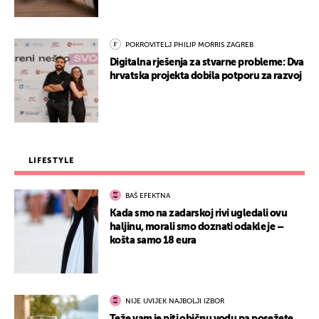
POKROVITELJ PHILIP MORRIS ZAGREB
Digitalna rješenja za stvarne probleme: Dva
hrvatska projekta dobila potporu za razvoj
LIFESTYLE
BAŠ EFEKTNA
Kada smo na zadarskoj rivi ugledali ovu
haljinu, morali smo doznati odakle je –
košta samo 18 eura
NIJE UVIJEK NAJBOLJI IZBOR