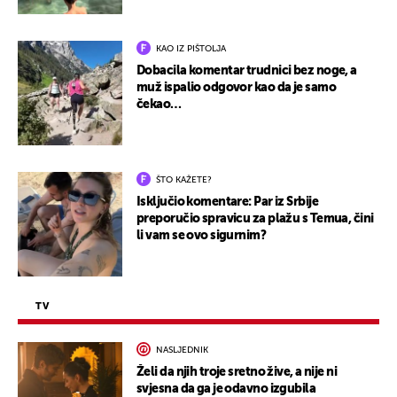
KAO IZ PIŠTOLJA
Dobacila komentar trudnici bez noge, a
muž ispalio odgovor kao da je samo
čekao…
ŠTO KAŽETE?
Isključio komentare: Par iz Srbije
preporučio spravicu za plažu s Temua, čini
li vam se ovo sigurnim?
TV
NASLJEDNIK
Želi da njih troje sretno žive, a nije ni
svjesna da ga je odavno izgubila