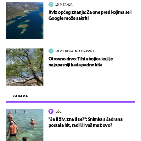
15 PITANJA
Kviz općeg znanja: Za one pred kojima se i
Google može sakriti
NEVJEROJATNO OPASNO
Otrovno drvo: Tihi ubojica koji je
najopasniji kada padne kiša
ZABAVA
LOL
"Je li živ, zna li se?": Snimka s Jadrana
postala hit, radi li i vaš muž ovo?