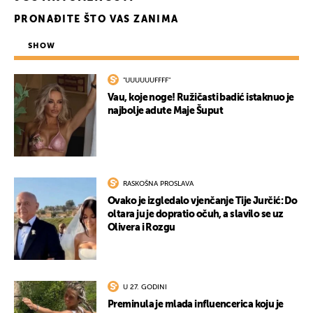
PRONAĐITE ŠTO VAS ZANIMA
SHOW
"UUUUUUFFFF"
Vau, koje noge! Ružičasti badić istaknuo je
najbolje adute Maje Šuput
RASKOŠNA PROSLAVA
Ovako je izgledalo vjenčanje Tije Jurčić: Do
oltara ju je dopratio očuh, a slavilo se uz
Olivera i Rozgu
U 27. GODINI
Preminula je mlada influencerica koju je