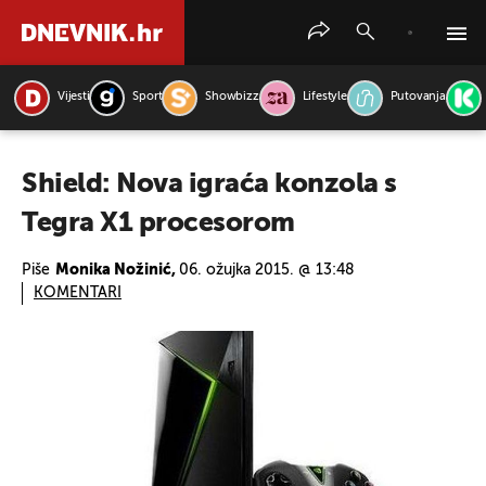
Vijesti
Sport
Showbizz
Lifestyle
Putovanja
PRETRAŽITE VIJESTI
Shield: Nova igraća konzola s
Tegra X1 procesorom
Piše
Monika Nožinić,
06. ožujka 2015. @ 13:48
KOMENTARI