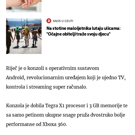
KAOS U CEUTI
Na stotine maloljetnika lutaju ulicama:
"Očajne obitelji traže svoju djecu"
Riječ je o konzoli s operativnim sustavom
Android, revolucionarnim uređajem koji je ujedno TV,
kontrola i streaming super računalo.
Konzola je dobila Tegra X1 procesor i 3 GB memorije te
sa samo petinom ukupne snage pruža dvostruko bolje
performanse od Xboxa 360.