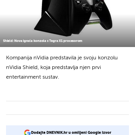
Shield: Nova igraća konzola s Tegra X1 procesorom
Kompanija nVidia predstavila je svoju konzolu
nVidia Shield, koja predstavlja njen prvi
entertainment sustav.
Dodajte DNEVNIK.hr u omiljeni Google izvor