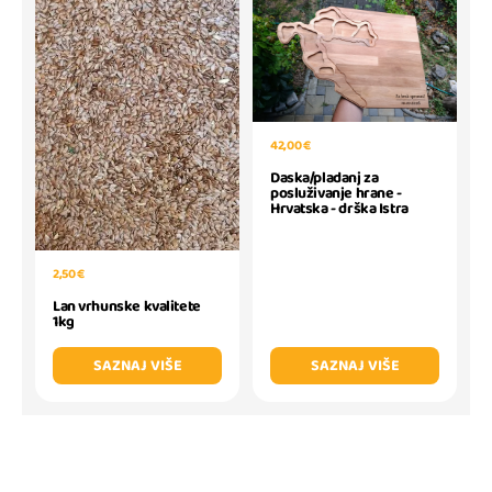
42,00 €
Daska/pladanj za
posluživanje hrane -
Hrvatska - drška Istra
2,50 €
Lan vrhunske kvalitete
1kg
SAZNAJ VIŠE
SAZNAJ VIŠE