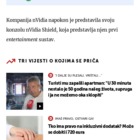
Kompanija nVidia napokon je predstavila svoju
konzolu nVidia Shield, koja predstavlja njen prvi
entertainment
sustav.
TRI VIJESTI O KOJIMA SE PRIČA
"I DALJE SU PLESALI, VRIŠTALI..."
Turisti mu zapalili apartman: "U 30 minuta
nestalo je 50 godina našeg života, supruga
i ja ne možemo oka sklopiti"
IMAŠ PRAVO, OSTVARI GA!
Tko ima pravo na inkluzivni dodatak? Može
se dobiti i 720 eura