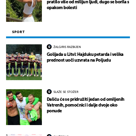
pratilo više od milijun ljudi, dugo se borila s
opakom bolesti
SPORT
ŽALGIRIS RAZBIJEN
Golijada u Litvi: Hajduku petarda i velika
prednost uoči uzvrata na Poljudu
SLAŽE SE STOŽER
Daliću će se pridružiti jedan od omiljenih
Vatrenih, pomoćnici i dalje dvoje oko
ponude