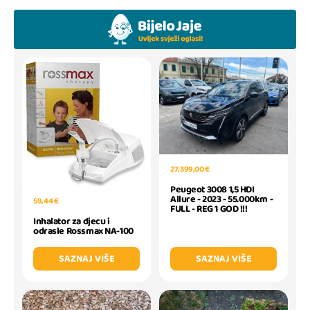
27.399,00 €
Peugeot 3008 1,5 HDI
Allure - 2023 - 55.000km -
59,44 €
FULL - REG 1 GOD !!!
Inhalator za djecu i
odrasle Rossmax NA-100
SAZNAJ VIŠE
SAZNAJ VIŠE