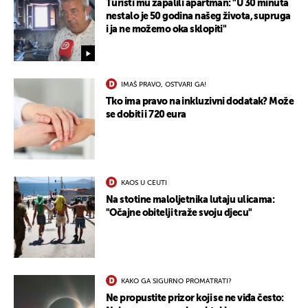
Turisti mu zapalili apartman: "U 30 minuta
nestalo je 50 godina našeg života, supruga
i ja ne možemo oka sklopiti"
IMAŠ PRAVO, OSTVARI GA!
Tko ima pravo na inkluzivni dodatak? Može
se dobiti i 720 eura
KAOS U CEUTI
Na stotine maloljetnika lutaju ulicama:
"Očajne obitelji traže svoju djecu"
KAKO GA SIGURNO PROMATRATI?
Ne propustite prizor koji se ne viđa često: