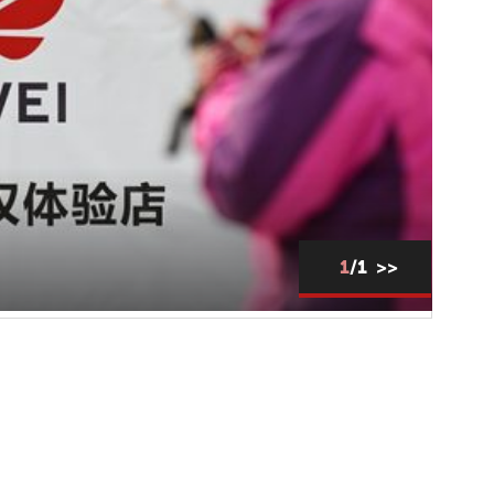
1
/1
>>