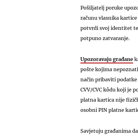
Pošiljatelj poruke upoz
računu vlasnika kartice
potvrdi svoj identitet 
potpuno zatvaranje.
Upozoravaju građane
k
pošte kojima nepoznati
način pribaviti podatke 
CVV/CVC kôdu koji je p
platna kartica nije fizi
osobni PIN platne karti
Savjetuju građanima da