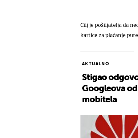
Cilj je pošiljatelja da 
kartice za plaćanje put
AKTUALNO
Stigao odgovor
Googleova odlu
mobitela
+
0