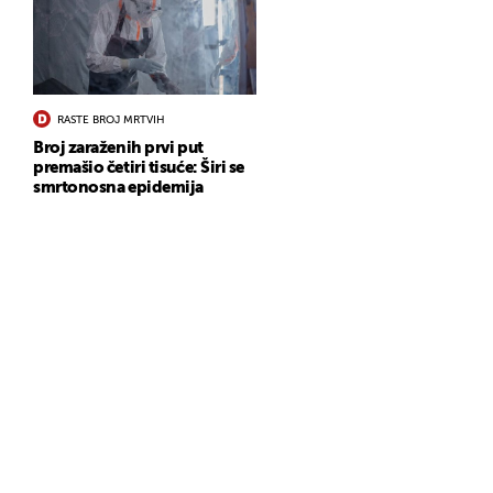
RASTE BROJ MRTVIH
Broj zaraženih prvi put
premašio četiri tisuće: Širi se
smrtonosna epidemija