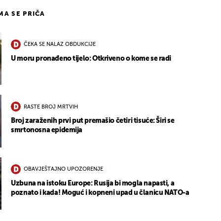
IMA SE PRIČA
ČEKA SE NALAZ OBDUKCIJE
U moru pronađeno tijelo: Otkriveno o kome se radi
RASTE BROJ MRTVIH
Broj zaraženih prvi put premašio četiri tisuće: Širi se
smrtonosna epidemija
OBAVJEŠTAJNO UPOZORENJE
Uzbuna na istoku Europe: Rusija bi mogla napasti, a
poznato i kada! Moguć i kopneni upad u članicu NATO-a