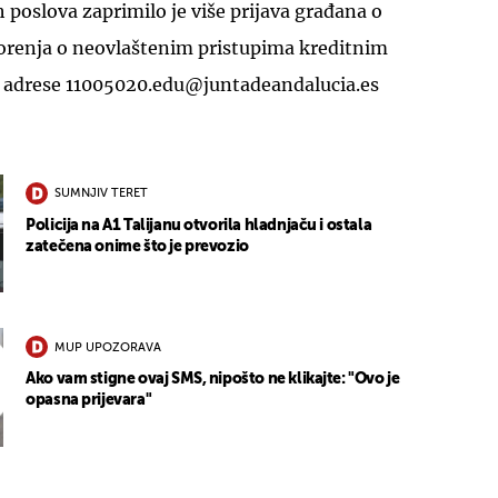
 poslova zaprimilo je više prijava građana o
renja o neovlaštenim pristupima kreditnim
s adrese 11005020.edu@juntadeandalucia.es
SUMNJIV TERET
Policija na A1 Talijanu otvorila hladnjaču i ostala
zatečena onime što je prevozio
MUP UPOZORAVA
Ako vam stigne ovaj SMS, nipošto ne klikajte: "Ovo je
opasna prijevara"