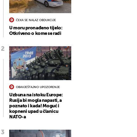
ČEKA SE NALAZ OBDUKCIJE
U moru pronađeno tijelo:
Otkriveno o kome se radi
OBAVJEŠTAJNO UPOZORENJE
Uzbuna na istoku Europe:
Rusija bi mogla napasti, a
poznato i kada! Moguć i
kopneni upad u članicu
NATO-a