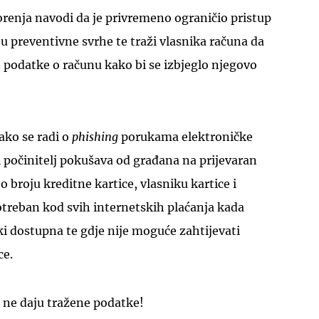
orenja navodi da je privremeno ograničio pristup
 u preventivne svrhe te traži vlasnika računa da
te podatke o računu kako bi se izbjeglo njegovo
UKLJUČITE NOTIFIKACIJE
ako se radi o
phishing
porukama elektroničke
 počinitelj pokušava od građana na prijevaran
o broju kreditne kartice, vlasniku kartice i
otreban kod svih internetskih plaćanja kada
čki dostupna te gdje nije moguće zahtijevati
ce.
 ne daju tražene podatke!