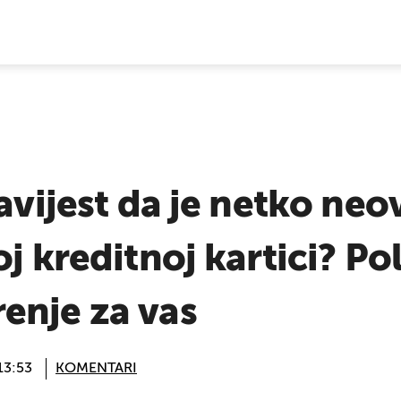
E VIJESTI
bavijest da je netko ne
j kreditnoj kartici? Pol
enje za vas
13:53
KOMENTARI