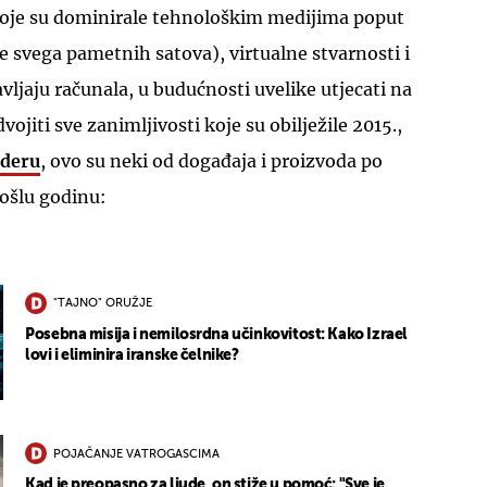
oje su dominirale tehnološkim medijima poput
je svega pametnih satova), virtualne stvarnosti i
ljaju računala, u budućnosti uvelike utjecati na
vojiti sve zanimljivosti koje su obilježile 2015.,
ideru
, ovo su neki od događaja i proizvoda po
ošlu godinu:
"TAJNO" ORUŽJE
Posebna misija i nemilosrdna učinkovitost: Kako Izrael
lovi i eliminira iranske čelnike?
POJAČANJE VATROGASCIMA
Kad je preopasno za ljude, on stiže u pomoć: "Sve je