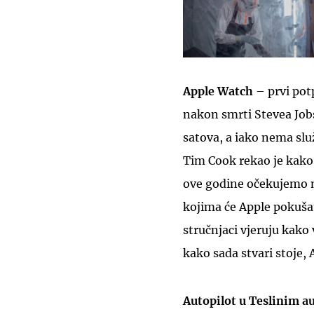
Apple Watch
– prvi pot
nakon smrti Stevea Jobs
satova, a iako nema slu
Tim Cook rekao je kako
ove godine očekujemo no
kojima će Apple pokušati
stručnjaci vjeruju kako
kako sada stvari stoje, 
Autopilot u Teslinim 