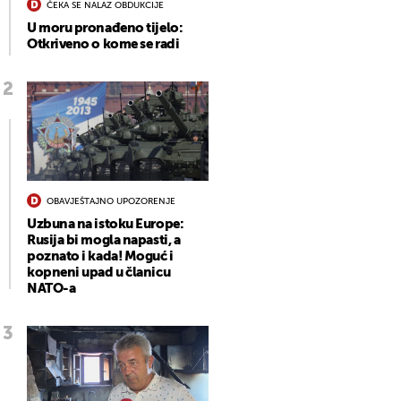
ČEKA SE NALAZ OBDUKCIJE
U moru pronađeno tijelo:
Otkriveno o kome se radi
OBAVJEŠTAJNO UPOZORENJE
Uzbuna na istoku Europe:
Rusija bi mogla napasti, a
poznato i kada! Moguć i
kopneni upad u članicu
NATO-a