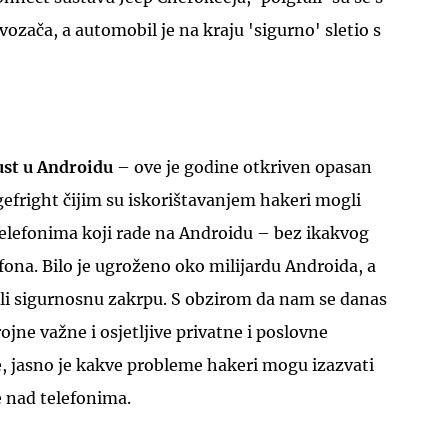
ozača, a automobil je na kraju 'sigurno' sletio s
ust u Androidu
– ove je godine otkriven opasan
efright čijim su iskorištavanjem hakeri mogli
telefonima koji rade na Androidu – bez ikakvog
efona. Bilo je ugroženo oko milijardu Androida, a
ali sigurnosnu zakrpu. S obzirom da nam se danas
ojne važne i osjetljive privatne i poslovne
je, jasno je kakve probleme hakeri mogu izazvati
 nad telefonima.