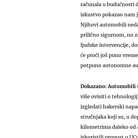
računala u budućnosti 
iskustvo pokazao nam j
Njihovi automobili neda
prilično sigurnom, no zab
ljudske intervencije, d
će proći još puno vreme
potpuno autonomne auto
Dokazano: Automobili 
više ovisiti o tehnologij
izgledati hakerski napa
stručnjaka koji su, u d
kilometrima daleko od 
iskoristili propust u UC