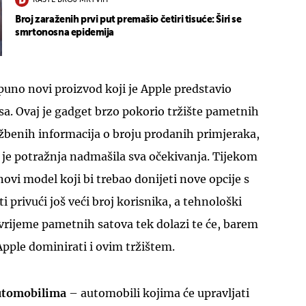
RASTE BROJ MRTVIH
Broj zaraženih prvi put premašio četiri tisuće: Širi se
smrtonosna epidemija
puno novi proizvod koji je Apple predstavio
a. Ovaj je gadget brzo pokorio tržište pametnih
UKLJUČITE NOTIFIKACIJE
žbenih informacija o broju prodanih primjeraka,
 je potražnja nadmašila sva očekivanja. Tijekom
vi model koji bi trebao donijeti nove opcije s
 privući još veći broj korisnika, a tehnološki
 vrijeme pametnih satova tek dolazi te će, barem
Apple dominirati i ovim tržištem.
automobilima
– automobili kojima će upravljati