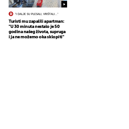
"I DALJE SU PLESALI, VRIŠTALI..."
Turisti mu zapalili apartman:
"U 30 minuta nestalo je 50
godina našeg života, supruga
i ja ne možemo oka sklopiti"