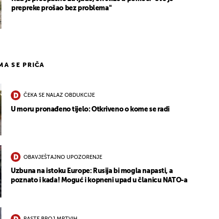
prepreke prošao bez problema"
IMA SE PRIČA
ČEKA SE NALAZ OBDUKCIJE
U moru pronađeno tijelo: Otkriveno o kome se radi
OBAVJEŠTAJNO UPOZORENJE
Uzbuna na istoku Europe: Rusija bi mogla napasti, a
poznato i kada! Moguć i kopneni upad u članicu NATO-a