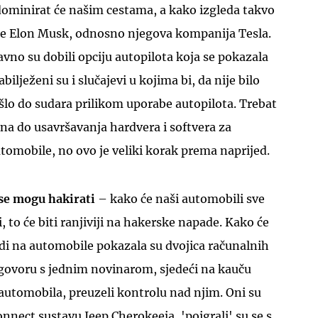
dominirat će našim cestama, a kako izgleda takvo
e Elon Musk, odnosno njegova kompanija Tesla.
vno su dobili opciju autopilota koja se pokazala
ilježeni su i slučajevi u kojima bi, da nije bilo
ošlo do sudara prilikom uporabe autopilota. Trebat
na do usavršavanja hardvera i softvera za
mobile, no ovo je veliki korak prema naprijed.
se mogu hakirati
– kako će naši automobili sve
i, to će biti ranjiviji na hakerske napade. Kako će
di na automobile pokazala su dvojica računalnih
ogovoru s jednim novinarom, sjedeći na kauču
automobila, preuzeli kontrolu nad njim. Oni su
onnect sustavu Jeep Cherokeeja, 'poigrali' su se s