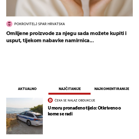
POKROVITELJ SPAR HRVATSKA
Omiljene proizvode za njegu sada možete kupiti i
usput, tijekom nabavke namirnica...
AKTUALNO
NAJČITANIJE
NAJKOMENTIRANIJE
ČEKA SE NALAZ OBDUKCIJE
U moru pronađeno tijelo: Otkriveno o
kome se radi