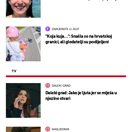
ZAMJERATE LI JOJ?
"Koja kuja…": Snašla se na hrvatskoj
granici, ali gledatelji su podijeljeni
TV
DALEKI GRAD
Daleki grad: Jako je ljuta jer se miješa u
njezine stvari
NASLJEDNIK