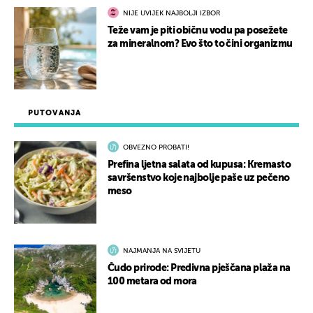
NIJE UVIJEK NAJBOLJI IZBOR
Teže vam je piti običnu vodu pa posežete
za mineralnom? Evo što to čini organizmu
PUTOVANJA
OBVEZNO PROBATI!
Prefina ljetna salata od kupusa: Kremasto
savršenstvo koje najbolje paše uz pečeno
meso
NAJMANJA NA SVIJETU
Čudo prirode: Predivna pješčana plaža na
100 metara od mora