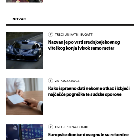
NOVAC
TREĆI UNIKATNI BUGATTI
Nazvan je po vrsti srednjovjekovnog
viteškog konja i visok samo metar
ZA POSLODAVCE
Kako ispravno dati nekome otkaz i izbjeći
najčešće pogreške te sudske sporove
OVO JE 10 NAJBOLJIH
Europske dionice dosegnule su rekordne