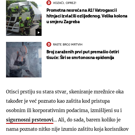
VOZAČI, OPREZ!
Prometna nesreća na A1! Vatrogasci i
hitnjaci izvlačili ozlijeđenog. Velika kolona
u smjeru Zagreba
RASTE BROJ MRTVIH
Broj zaraženih prvi put premašio četiri
tisuće: Širi se smrtonosna epidemija
Otisci prstiju su stara stvar, skeniranje mrežnice oka
također je već poznato kao zaštita kod pristupa
osobnim ili korporativnim podacima, izmišljeni su i
sigurnosni prstenovi
... Ali, do sada, barem koliko je
nama poznato nitko nije izumio zaštitu koja korisnikov