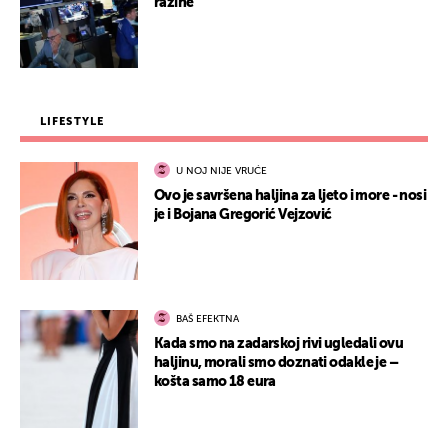
razine
LIFESTYLE
U NOJ NIJE VRUĆE
Ovo je savršena haljina za ljeto i more - nosi
je i Bojana Gregorić Vejzović
BAŠ EFEKTNA
Kada smo na zadarskoj rivi ugledali ovu
haljinu, morali smo doznati odakle je –
košta samo 18 eura