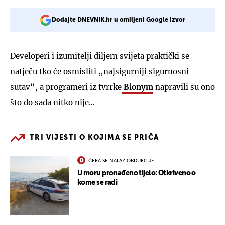
Dodajte DNEVNIK.hr u omiljeni Google izvor
Developeri i izumitelji diljem svijeta praktički se
natječu tko će osmisliti „najsigurniji sigurnosni
sutav“, a programeri iz tvrrke
Bionym
napravili su ono
što do sada nitko nije...
TRI VIJESTI O KOJIMA SE PRIČA
ČEKA SE NALAZ OBDUKCIJE
U moru pronađeno tijelo: Otkriveno o
kome se radi