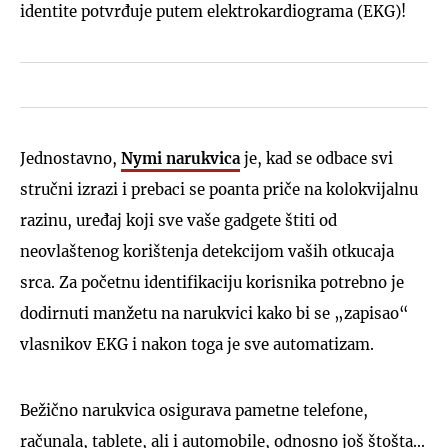
identite potvrđuje putem elektrokardiograma (EKG)!
Jednostavno,
Nymi narukvica
je, kad se odbace svi
stručni izrazi i prebaci se poanta priče na kolokvijalnu
razinu, uređaj koji sve vaše gadgete štiti od
neovlaštenog korištenja detekcijom vaših otkucaja
srca. Za početnu identifikaciju korisnika potrebno je
dodirnuti manžetu na narukvici kako bi se „zapisao“
vlasnikov EKG i nakon toga je sve automatizam.
Bežično narukvica osigurava pametne telefone,
računala, tablete, ali i automobile, odnosno još štošta...