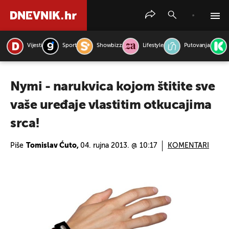
Vijesti
Sport
Showbizz
Lifestyle
Putovanja
PRETRAŽITE VIJESTI
Nymi - narukvica kojom štitite sve
vaše uređaje vlastitim otkucajima
srca!
Piše
Tomislav Ćuto,
04. rujna 2013. @ 10:17
KOMENTARI