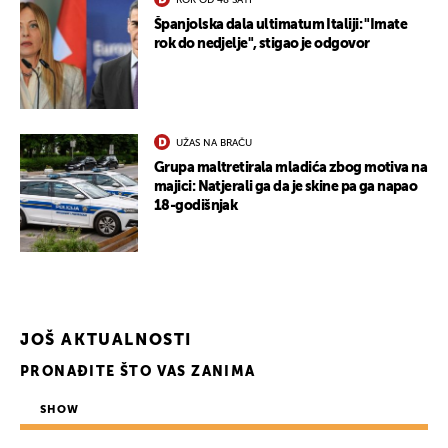
ROK OD 48 SATI
Španjolska dala ultimatum Italiji: "Imate
rok do nedjelje", stigao je odgovor
UŽAS NA BRAČU
Grupa maltretirala mladića zbog motiva na
majici: Natjerali ga da je skine pa ga napao
18-godišnjak
JOŠ AKTUALNOSTI
PRONAĐITE ŠTO VAS ZANIMA
UKLJUČITE NOTIFIKACIJE
SHOW