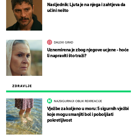
Nasljednik: Ljuta je na njega i zahtjeva da
učini nešto
DALEKI GRAD
Uznemirena je zbog njegove ucjene - hoće
li napraviti što traži?
ZDRAVLJE
NAJSIGURNIJI OBLIK REKREACIJE
Vježbe za koljeno u moru: 5 sigurnih vježbi
koje mogu smanjiti bol i poboljšati
pokretljivost