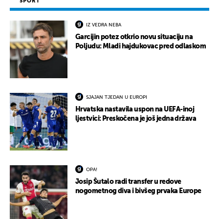
SPORT
IZ VEDRA NEBA
Garcijin potez otkrio novu situaciju na
Poljudu: Mladi hajdukovac pred odlaskom
SJAJAN TJEDAN U EUROPI
Hrvatska nastavila uspon na UEFA-inoj
ljestvici: Preskočena je još jedna država
OPA!
Josip Šutalo radi transfer u redove
nogometnog diva i bivšeg prvaka Europe