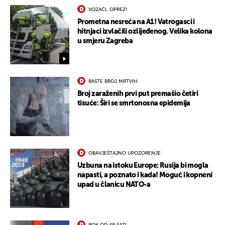
VOZAČI, OPREZ!
Prometna nesreća na A1! Vatrogasci i
hitnjaci izvlačili ozlijeđenog. Velika kolona
u smjeru Zagreba
RASTE BROJ MRTVIH
Broj zaraženih prvi put premašio četiri
tisuće: Širi se smrtonosna epidemija
OBAVJEŠTAJNO UPOZORENJE
Uzbuna na istoku Europe: Rusija bi mogla
napasti, a poznato i kada! Moguć i kopneni
upad u članicu NATO-a