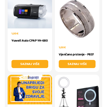
1,00 €
Yuwell Auto CPAP YH-680
1,00 €
Vjenčano prstenje - P837
SAZNAJ VIŠE
SAZNAJ VIŠE