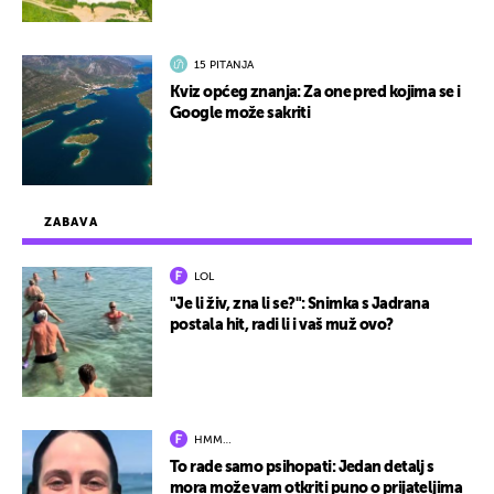
15 PITANJA
Kviz općeg znanja: Za one pred kojima se i
Google može sakriti
ZABAVA
LOL
"Je li živ, zna li se?": Snimka s Jadrana
postala hit, radi li i vaš muž ovo?
HMM…
To rade samo psihopati: Jedan detalj s
mora može vam otkriti puno o prijateljima