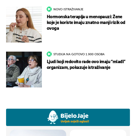
NOVO ISTRAŽIVANJE
Hormonska terapija u menopauzi: Žene
koje je koriste imaju znatno manji rizik od
ovoga
STUDIJA NA GOTOVO 1.900 OSOBA
Ljudi koji redovito rade ovo imaju “mlađi”
organizam, pokazuje istraživanje