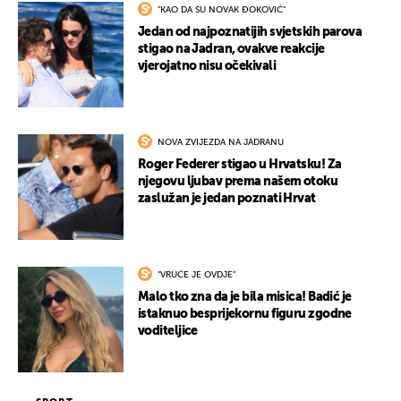
"KAO DA SU NOVAK ĐOKOVIĆ"
Jedan od najpoznatijih svjetskih parova
stigao na Jadran, ovakve reakcije
vjerojatno nisu očekivali
NOVA ZVIJEZDA NA JADRANU
Roger Federer stigao u Hrvatsku! Za
njegovu ljubav prema našem otoku
zaslužan je jedan poznati Hrvat
"VRUĆE JE OVDJE"
Malo tko zna da je bila misica! Badić je
istaknuo besprijekornu figuru zgodne
voditeljice