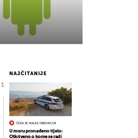
NAJČITANIJE
ČEKA SE NALAZ OBDUKCIJE
U moru pronađeno tijelo:
Otkriveno o kome se radi