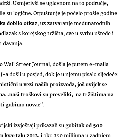
drži. Usmjerivši se uglavnom na to područje,
 bile su logične. Otpuštanje je počelo prošle godine
a dobilo otkaz
, uz zatvaranje međunarodnih
odlazak s korejskog tržišta, sve u svrhu uštede i
ih davanja.
UKLJUČITE NOTIFIKACIJE
io Wall Street Journal, došla je putem e-maila
-a došli u posjed, dok je u njemu pisalo sljedeće:
stični u vezi naših proizvoda, još uvijek se
a…naši troškovi su preveliki, na tržištima na
ti gubimo novac
“.
ijski izvještaji prikazali su
gubitak od 500
m kvartalu 2012.
i oko 350 milijuna u zadnjem