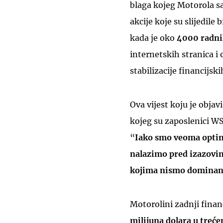
blaga kojeg Motorola sa
akcije koje su slijedile
kada je oko
4000 radnik
internetskih stranica i 
stabilizacije financijsk
Ova vijest koju je objav
kojeg su zaposlenici WSJ
“
Iako smo veoma optimi
nalazimo pred izazovim
kojima nismo dominan
Motorolini zadnji financ
milijuna dolara u treće