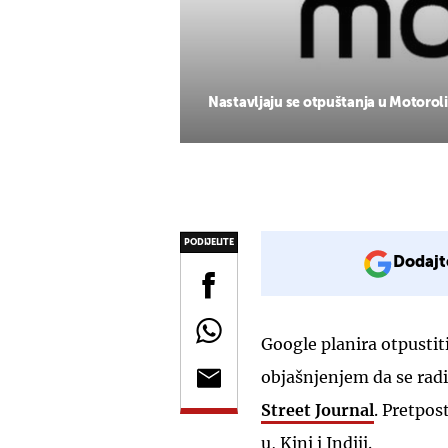
Nastavljaju se otpuštanja u Motoroli,
PODIJELITE
Dodajt
Google planira otpustit
objašnjenjem da se radi
Street Journal
. Pretpos
u, Kini i Indiji.