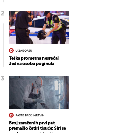
U ZAGORJU
Teška prometna nesreća!
Jedna osoba poginula
RASTE BROJ MRTVIH
Broj zaraženih prvi put
premašio četiri tisuće: Širi se