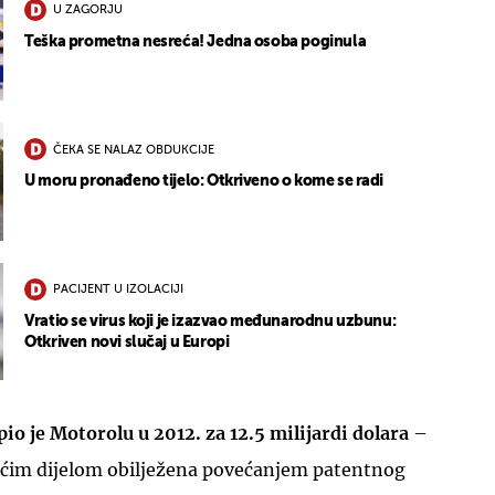
U ZAGORJU
Teška prometna nesreća! Jedna osoba poginula
ČEKA SE NALAZ OBDUKCIJE
U moru pronađeno tijelo: Otkriveno o kome se radi
PACIJENT U IZOLACIJI
Vratio se virus koji je izazvao međunarodnu uzbunu:
Otkriven novi slučaj u Europi
pio je Motorolu u 2012. za 12.5 milijardi dolara
–
većim dijelom obilježena povećanjem patentnog