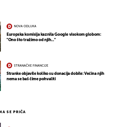
NOVA ODLUKA
Europska komisija kaznila Google visokom globom:
"Ono što tražimo od njih..."
STRANAČKE FINANCIJE
Stranke objavile koliko su donacija dobile: Većina njih
nema se baš čime pohvaliti
IMA SE PRIČA