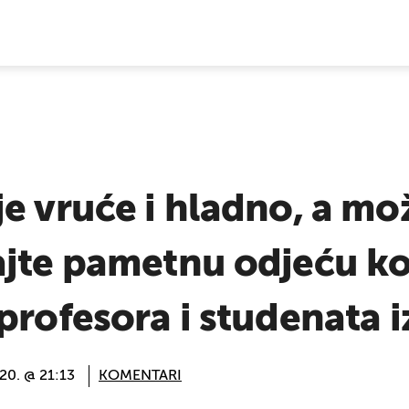
E VIJESTI
 vruće i hladno, a može
jte pametnu odjeću ko
profesora i studenata 
020. @ 21:13
KOMENTARI