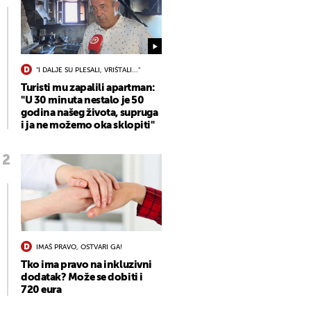
"I DALJE SU PLESALI, VRIŠTALI..."
Turisti mu zapalili apartman:
"U 30 minuta nestalo je 50
godina našeg života, supruga
i ja ne možemo oka sklopiti"
IMAŠ PRAVO, OSTVARI GA!
Tko ima pravo na inkluzivni
dodatak? Može se dobiti i
720 eura