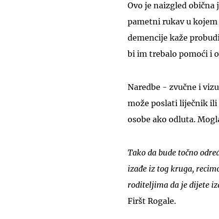
Ovo je naizgled obična j
pametni rukav u kojem
demencije kaže probudi s
bi im trebalo pomoći i o
Naredbe - zvučne i vizu
može poslati liječnik il
osobe ako odluta. Mogla b
Tako da bude točno određe
izađe iz tog kruga, recimo
roditeljima da je dijete iz
Firšt Rogale.