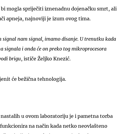
i mogla spriječiti iznenadnu dojenačku smrt, ali
i apneja, najnoviji je izum ovog tima.
am signal nam signal, imamo disanje. U trenutku kada
ma signala i onda će on preko tog mikroprocesora
vodi brigu
, ističe Željko Knezić.
jenit će bežična tehnologija.
nastalih u ovom laboratoriju je i pametna torba
a funkcionira na način kada netko neovlašteno