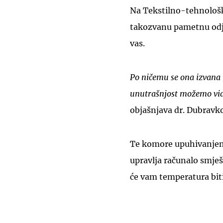
Na Tekstilno-tehnološko
takozvanu pametnu odjeć
vas.
Po ničemu se ona izvana 
unutrašnjost možemo vidj
objašnjava dr. Dubravk
Te komore upuhivanjem 
upravlja računalo smješ
će vam temperatura bit