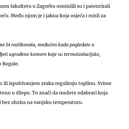
m fakultetu u Zagrebu osmislili su i patentirali
u. Među njom je i jakna koja osjeća i misli za
ne bi razlikovala, međutim kada pogledate u
UKLJUČITE NOTIFIKACIJE
eti ugrađene komore koje su termoizolacijske,
o Rogale.
ili ispuhivanjem zraka reguliraju toplinu. Svime
teno u džepu. To znači da možete odabrati koja
i bez obzira na vanjsku temperaturu.