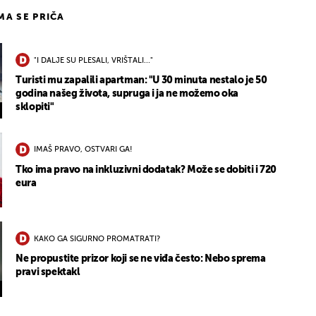
IMA SE PRIČA
"I DALJE SU PLESALI, VRIŠTALI..."
Turisti mu zapalili apartman: "U 30 minuta nestalo je 50
godina našeg života, supruga i ja ne možemo oka
sklopiti"
IMAŠ PRAVO, OSTVARI GA!
Tko ima pravo na inkluzivni dodatak? Može se dobiti i 720
eura
KAKO GA SIGURNO PROMATRATI?
Ne propustite prizor koji se ne viđa često: Nebo sprema
pravi spektakl