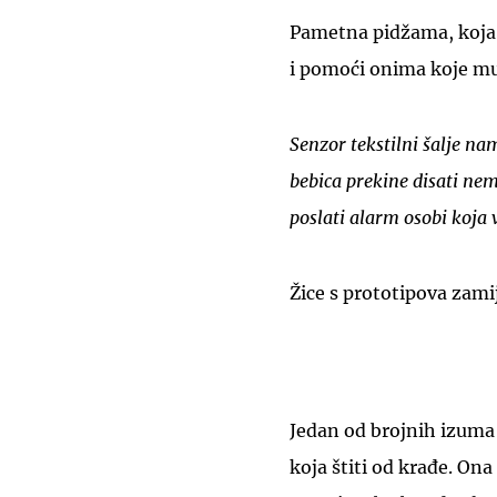
Pametna pidžama, koja b
i pomoći onima koje muč
Senzor tekstilni šalje n
bebica prekine disati ne
poslati alarm osobi koja 
Žice s prototipova zami
Jedan od brojnih izuma 
koja štiti od krađe. On