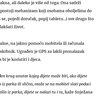
akna, ali daleko je više od toga. Ona sadrži
 postoji mehanizam koji osobama oboljelima do
e, pojedi doručak, popij tabletu...i sve drugo što
lakšati život.
alne, na jaknu pomoću mobitela ili računala
i skrbnik. Ugrađen je GPS za lakši pronalazak
i je koristiti i djeca.
n krug unutar kojeg dijete može biti, ako dijete
 iz parka ili slično, može se na mobitel slati podaci
ašlo iz parka, dijete se nalazi tu i tu,
kaže Snježana