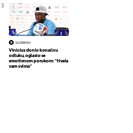
SLUŽBENO
Vinicius donio konačnu
odluku, oglasio se
emotivnom porukom: "Hvala
vam svima"