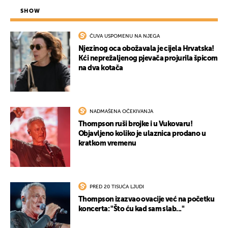
SHOW
ČUVA USPOMENU NA NJEGA
Njezinog oca obožavala je cijela Hrvatska!
Kći neprežaljenog pjevača projurila špicom
na dva kotača
NADMAŠENA OČEKIVANJA
Thompson ruši brojke i u Vukovaru!
Objavljeno koliko je ulaznica prodano u
kratkom vremenu
PRED 20 TISUĆA LJUDI
Thompson izazvao ovacije već na početku
koncerta: "Što ću kad sam slab..."