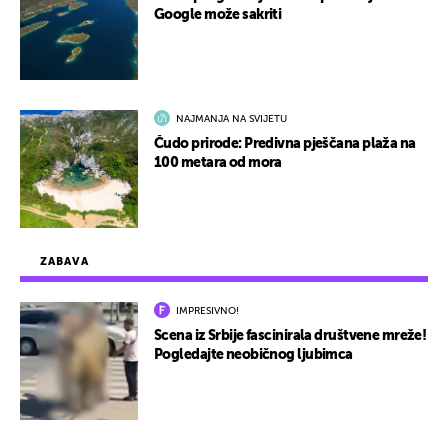
Google može sakriti
NAJMANJA NA SVIJETU
Čudo prirode: Predivna pješčana plaža na
100 metara od mora
ZABAVA
IMPRESIVNO!
Scena iz Srbije fascinirala društvene mreže!
Pogledajte neobičnog ljubimca