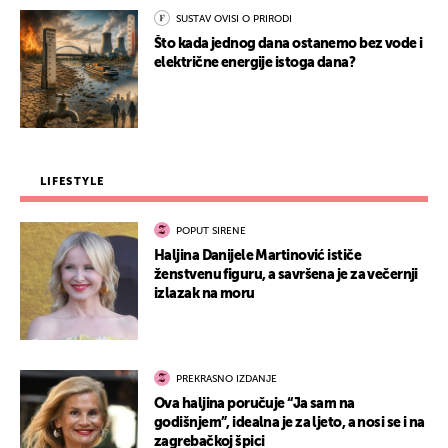
SUSTAV OVISI O PRIRODI
Što kada jednog dana ostanemo bez vode i
električne energije istoga dana?
LIFESTYLE
POPUT SIRENE
Haljina Danijele Martinović ističe
ženstvenu figuru, a savršena je za večernji
izlazak na moru
PREKRASNO IZDANJE
Ova haljina poručuje “Ja sam na
godišnjem”, idealna je za ljeto, a nosi se i na
zagrebačkoj špici