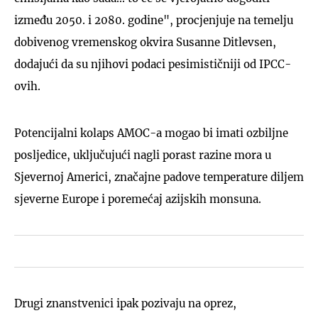
između 2050. i 2080. godine", procjenjuje na temelju
dobivenog vremenskog okvira Susanne Ditlevsen,
dodajući da su njihovi podaci pesimističniji od IPCC-
ovih.
Potencijalni kolaps AMOC-a mogao bi imati ozbiljne
posljedice, uključujući nagli porast razine mora u
Sjevernoj Americi, značajne padove temperature diljem
sjeverne Europe i poremećaj azijskih monsuna.
Drugi znanstvenici ipak pozivaju na oprez,