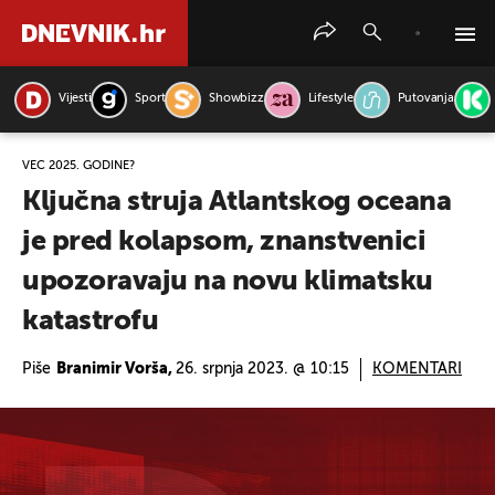
Vijesti
Sport
Showbizz
Lifestyle
Putovanja
PRETRAŽITE VIJESTI
VEĆ 2025. GODINE?
Ključna struja Atlantskog oceana
je pred kolapsom, znanstvenici
upozoravaju na novu klimatsku
katastrofu
Piše
Branimir Vorša,
26. srpnja 2023. @ 10:15
KOMENTARI