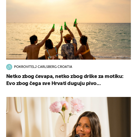
POKROVITELJ CARLSBERG CROATIA
Netko zbog ćevapa, netko zbog drške za motiku:
Evo zbog čega sve Hrvati duguju pivo...