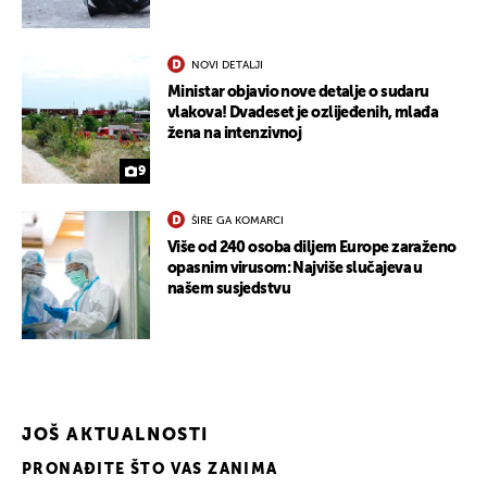
NOVI DETALJI
Ministar objavio nove detalje o sudaru
vlakova! Dvadeset je ozlijeđenih, mlađa
žena na intenzivnoj
9
ŠIRE GA KOMARCI
Više od 240 osoba diljem Europe zaraženo
opasnim virusom: Najviše slučajeva u
našem susjedstvu
JOŠ AKTUALNOSTI
PRONAĐITE ŠTO VAS ZANIMA