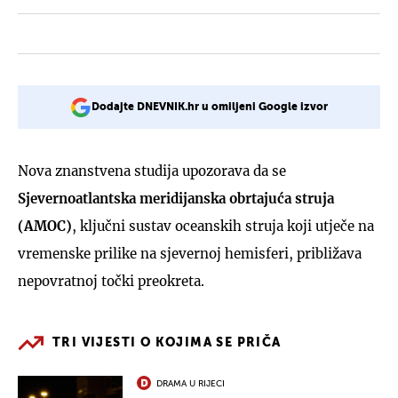
Dodajte DNEVNIK.hr u omiljeni Google izvor
Nova znanstvena studija upozorava da se
Sjevernoatlantska meridijanska obrtajuća struja
(AMOC)
, ključni sustav oceanskih struja koji utječe na
vremenske prilike na sjevernoj hemisferi, približava
nepovratnoj točki preokreta.
TRI VIJESTI O KOJIMA SE PRIČA
DRAMA U RIJECI