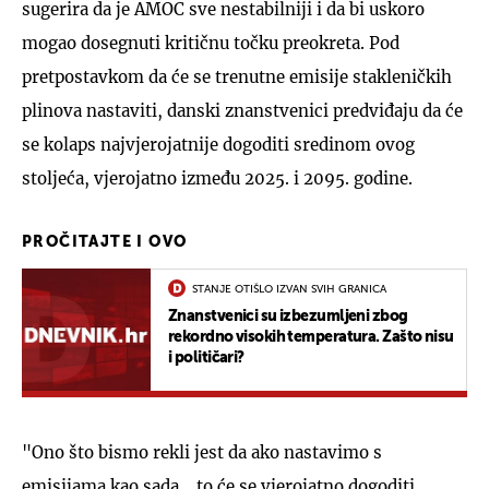
sugerira da je AMOC sve nestabilniji i da bi uskoro
mogao dosegnuti kritičnu točku preokreta. Pod
pretpostavkom da će se trenutne emisije stakleničkih
plinova nastaviti, danski znanstvenici predviđaju da će
se kolaps najvjerojatnije dogoditi sredinom ovog
stoljeća, vjerojatno između 2025. i 2095. godine.
PROČITAJTE I OVO
STANJE OTIŠLO IZVAN SVIH GRANICA
Znanstvenici su izbezumljeni zbog
rekordno visokih temperatura. Zašto nisu
i političari?
"Ono što bismo rekli jest da ako nastavimo s
emisijama kao sada... to će se vjerojatno dogoditi