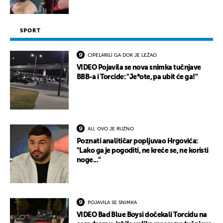
SPORT
CIPELARILI GA DOK JE LEŽAO
VIDEO Pojavila se nova snimka tučnjave
BBB-a i Torcide: "Je*ote, pa ubit će ga!"
AU, OVO JE RUŽNO
Poznati analitičar popljuvao Hrgovića:
"Lako ga je pogoditi, ne kreće se, ne koristi
noge..."
POJAVILA SE SNIMKA
VIDEO Bad Blue Boysi dočekali Torcidu na