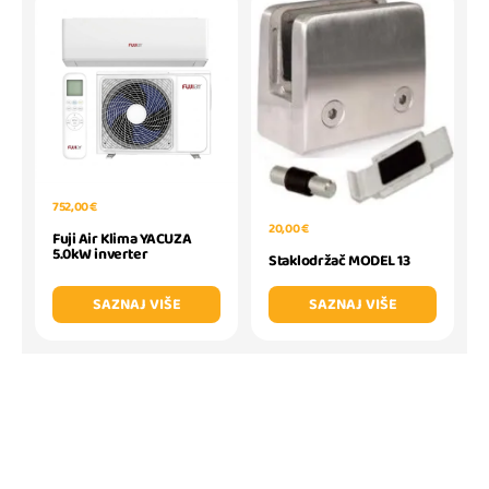
752,00 €
20,00 €
Fuji Air Klima YACUZA
5.0kW inverter
Staklodržač MODEL 13
SAZNAJ VIŠE
SAZNAJ VIŠE