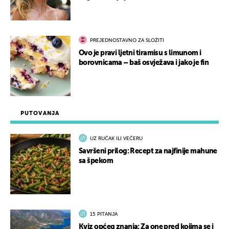
PREJEDNOSTAVNO ZA SLOŽITI
Ovo je pravi ljetni tiramisu s limunom i
borovnicama – baš osvježava i jako je fin
PUTOVANJA
UZ RUČAK ILI VEČERU
Savršeni prilog: Recept za najfinije mahune
sa špekom
15 PITANJA
Kviz općeg znanja: Za one pred kojima se i