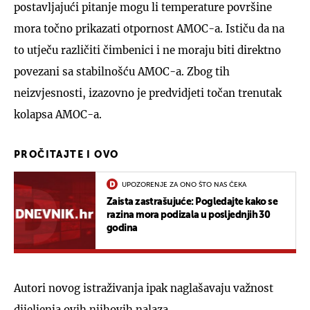
postavljajući pitanje mogu li temperature površine
mora točno prikazati otpornost AMOC-a. Ističu da na
to utječu različiti čimbenici i ne moraju biti direktno
povezani sa stabilnošću AMOC-a. Zbog tih
neizvjesnosti, izazovno je predvidjeti točan trenutak
kolapsa AMOC-a.
PROČITAJTE I OVO
UPOZORENJE ZA ONO ŠTO NAS ČEKA
Zaista zastrašujuće: Pogledajte kako se
razina mora podizala u posljednjih 30
godina
Autori novog istraživanja ipak naglašavaju važnost
dijeljenja ovih njihovih nalaza.