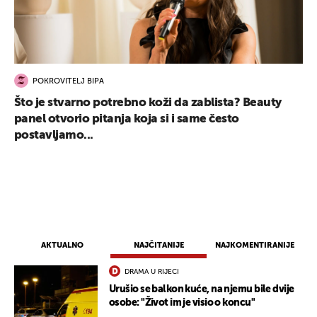
POKROVITELJ BIPA
Što je stvarno potrebno koži da zablista? Beauty
panel otvorio pitanja koja si i same često
postavljamo...
AKTUALNO
NAJČITANIJE
NAJKOMENTIRANIJE
DRAMA U RIJECI
Urušio se balkon kuće, na njemu bile dvije
osobe: "Život im je visio o koncu"