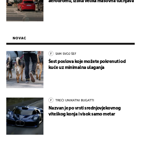
aerodromu, izbila velika masovna tučnjava
NOVAC
SAM SVOJ ŠEF
Šest poslova koje možete pokrenuti od
kuće uz minimalna ulaganja
TREĆI UNIKATNI BUGATTI
Nazvan je po vrsti srednjovjekovnog
viteškog konja i visok samo metar