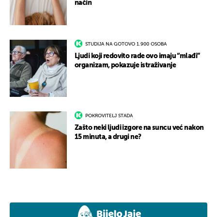
način
STUDIJA NA GOTOVO 1.900 OSOBA
Ljudi koji redovito rade ovo imaju “mlađi”
organizam, pokazuje istraživanje
POKROVITELJ STADA
Zašto neki ljudi izgore na suncu već nakon
15 minuta, a drugi ne?