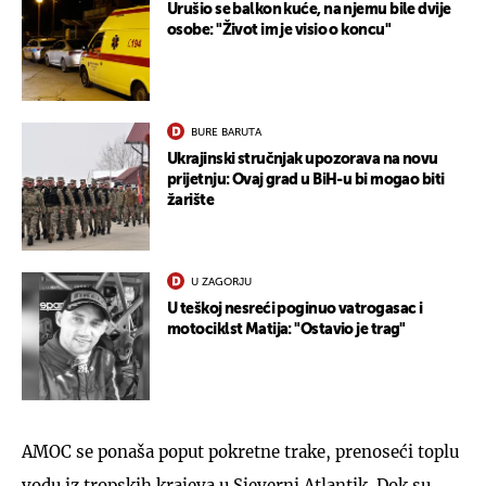
Urušio se balkon kuće, na njemu bile dvije
osobe: "Život im je visio o koncu"
BURE BARUTA
Ukrajinski stručnjak upozorava na novu
prijetnju: Ovaj grad u BiH-u bi mogao biti
žarište
U ZAGORJU
U teškoj nesreći poginuo vatrogasac i
motociklst Matija: "Ostavio je trag"
AMOC se ponaša poput pokretne trake, prenoseći toplu
vodu iz tropskih krajeva u Sjeverni Atlantik. Dok su