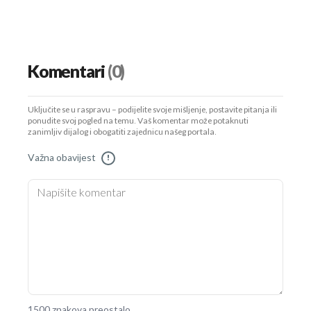
Komentari
(0)
Uključite se u raspravu – podijelite svoje mišljenje, postavite pitanja ili
ponudite svoj pogled na temu. Vaš komentar može potaknuti
zanimljiv dijalog i obogatiti zajednicu našeg portala.
Važna obavijest
!
1500 znakova preostalo