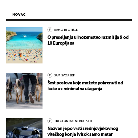
NOVAC
KAMO BI OTIŠLI?
O preseljenju u inozemstvo razmišlja 9 od
10 Europljana
SAM SVOJ ŠEF
Šest poslova koje možete pokrenuti od
kuće uz minimalna ulaganja
TREĆI UNIKATNI BUGATTI
Nazvan je po vrsti srednjovjekovnog
viteškog konja i visok samo metar