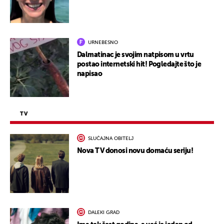
URNEBESNO
Dalmatinac je svojim natpisom u vrtu
postao internetski hit! Pogledajte što je
napisao
TV
SLUČAJNA OBITELJ
Nova TV donosi novu domaću seriju!
DALEKI GRAD