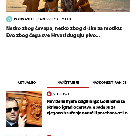
POKROVITELJ CARLSBERG CROATIA
Netko zbog ćevapa, netko zbog drške za motiku:
Evo zbog čega sve Hrvati duguju pivo...
UKLJUČITE NOTIFIKACIJE
AKTUALNO
NAJČITANIJE
NAJKOMENTIRANIJE
VELIKI PAD
Neviđene mjere osiguranja: Godinama se
skrivao i gradio carstvo, a sada su za
njegovo izručenje naručili posebno vozilo