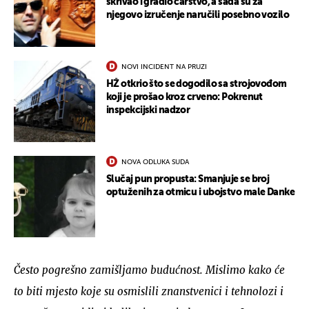
skrivao i gradio carstvo, a sada su za
njegovo izručenje naručili posebno vozilo
NOVI INCIDENT NA PRUZI
HŽ otkrio što se dogodilo sa strojovođom
koji je prošao kroz crveno: Pokrenut
inspekcijski nadzor
NOVA ODLUKA SUDA
Slučaj pun propusta: Smanjuje se broj
optuženih za otmicu i ubojstvo male Danke
Često pogrešno zamišljamo budućnost. Mislimo kako će
to biti mjesto koje su osmislili znanstvenici i tehnolozi i