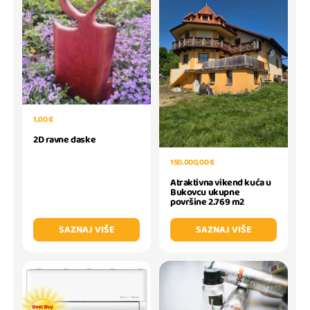
1,00 €
2D ravne daske
150.000,00 €
Atraktivna vikend kuća u
Bukovcu ukupne
površine 2.769 m2
SAZNAJ VIŠE
SAZNAJ VIŠE