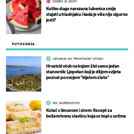
DOBRO JE ZNATI
Koliko dugo narezana lubenica smije
stajati u hladnjaku i kada je više nije sigurno
jesti?
PUTOVANJA
UŽIVANJE NA "PRIVATNOM" OTOKU
Hrvatski otok na kojem živi samo jedan
stanovnik: Ljepotan koji je diljem svijeta
poznat po svojem "bijelom zlatu"
MA, SAVRŠENSTVO!
Kolač s limunom i sirom: Recept za
božanstvenu slasticu koja se topi u ustima