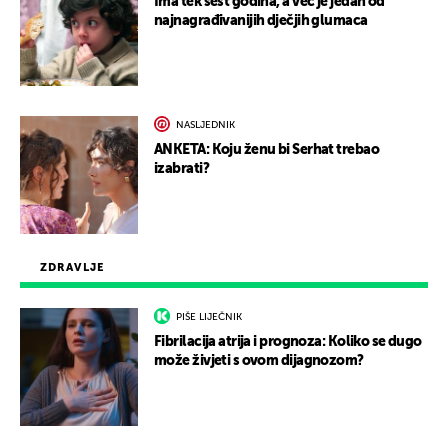
Ima tek šest godina, a već je jedan od
najnagrađivanijih dječjih glumaca
NASLJEDNIK
ANKETA: Koju ženu bi Serhat trebao
izabrati?
ZDRAVLJE
PIŠE LIJEČNIK
Fibrilacija atrija i prognoza: Koliko se dugo
može živjeti s ovom dijagnozom?