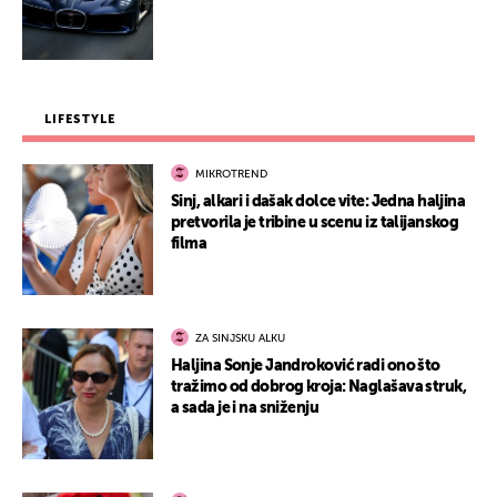
LIFESTYLE
MIKROTREND
Sinj, alkari i dašak dolce vite: Jedna haljina
pretvorila je tribine u scenu iz talijanskog
filma
ZA SINJSKU ALKU
Haljina Sonje Jandroković radi ono što
tražimo od dobrog kroja: Naglašava struk,
a sada je i na sniženju