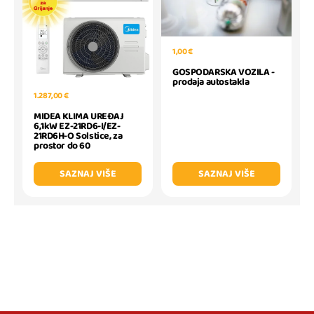
1,00 €
GOSPODARSKA VOZILA -
prodaja autostakla
1.287,00 €
MIDEA KLIMA UREĐAJ
6,1kW EZ-21RD6-I/EZ-
21RD6H-O Solstice, za
prostor do 60
SAZNAJ VIŠE
SAZNAJ VIŠE