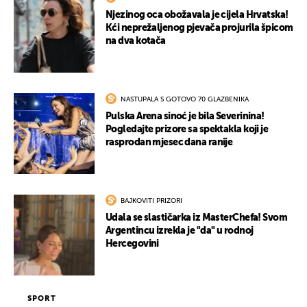
Njezinog oca obožavala je cijela Hrvatska!
Kći neprežaljenog pjevača projurila špicom
na dva kotača
NASTUPALA S GOTOVO 70 GLAZBENIKA
Pulska Arena sinoć je bila Severinina!
Pogledajte prizore sa spektakla koji je
rasprodan mjesec dana ranije
BAJKOVITI PRIZORI
Udala se slastičarka iz MasterChefa! Svom
Argentincu izrekla je "da" u rodnoj
Hercegovini
SPORT