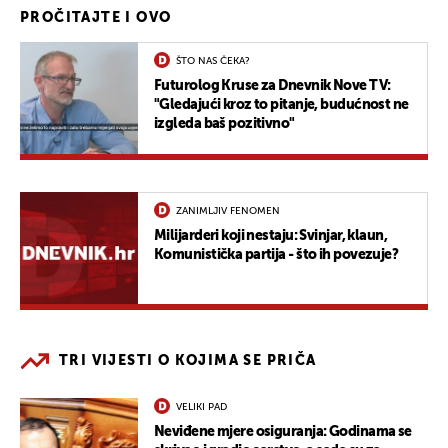
PROČITAJTE I OVO
ŠTO NAS ČEKA?
Futurolog Kruse za Dnevnik Nove TV:
"Gledajući kroz to pitanje, budućnost ne
izgleda baš pozitivno"
ZANIMLJIV FENOMEN
Milijarderi koji nestaju: Svinjar, klaun,
Komunistička partija - što ih povezuje?
TRI VIJESTI O KOJIMA SE PRIČA
VELIKI PAD
Neviđene mjere osiguranja: Godinama se