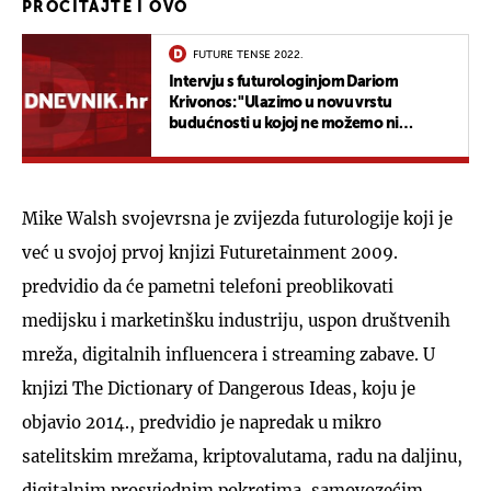
PROČITAJTE I OVO
FUTURE TENSE 2022.
Intervju s futurologinjom Dariom
Krivonos: "Ulazimo u novu vrstu
budućnosti u kojoj ne možemo ni
predvidjeti koje će vještine našoj djeci
osigurati uspješan život"
Mike Walsh svojevrsna je zvijezda futurologije koji je
već u svojoj prvoj knjizi Futuretainment 2009.
predvidio da će pametni telefoni preoblikovati
medijsku i marketinšku industriju, uspon društvenih
mreža, digitalnih influencera i streaming zabave. U
knjizi The Dictionary of Dangerous Ideas, koju je
objavio 2014., predvidio je napredak u mikro
satelitskim mrežama, kriptovalutama, radu na daljinu,
digitalnim prosvjednim pokretima, samovozećim