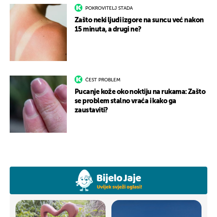
POKROVITELJ STADA
Zašto neki ljudi izgore na suncu već nakon
15 minuta, a drugi ne?
ČEST PROBLEM
Pucanje kože oko noktiju na rukama: Zašto
se problem stalno vraća i kako ga
zaustaviti?