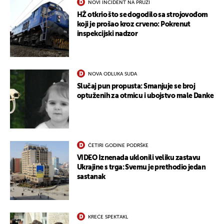
NOVI INCIDENT NA PRUZI
HŽ otkrio što se dogodilo sa strojovođom
koji je prošao kroz crveno: Pokrenut
inspekcijski nadzor
NOVA ODLUKA SUDA
Slučaj pun propusta: Smanjuje se broj
optuženih za otmicu i ubojstvo male Danke
ČETIRI GODINE PODRŠKE
VIDEO Iznenada uklonili veliku zastavu
Ukrajine s trga: Svemu je prethodio jedan
sastanak
KREĆE SPEKTAKL