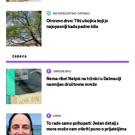
NEVJEROJATNO OPASNO
Otrovno drvo: Tihi ubojica koji je
najopasniji kada padne kiša
ZABAVA
URNEBESNO
Nema ribe! Natpis na tržnici u Dalmaciji
nasmijao društvene mreže
HMM…
To rade samo psihopati: Jedan detalj s
mora može vam otkriti puno o prijateljima