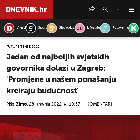
Vijesti
Sport
Showbizz
Lifestyle
Putovanja
PRETRAŽITE VIJESTI
FUTURE TENSE 2022.
Jedan od najboljih svjetskih
govornika dolazi u Zagreb:
'Promjene u našem ponašanju
kreiraju budućnost'
Piše
Zimo,
28. travnja 2022. @ 10:57
KOMENTARI