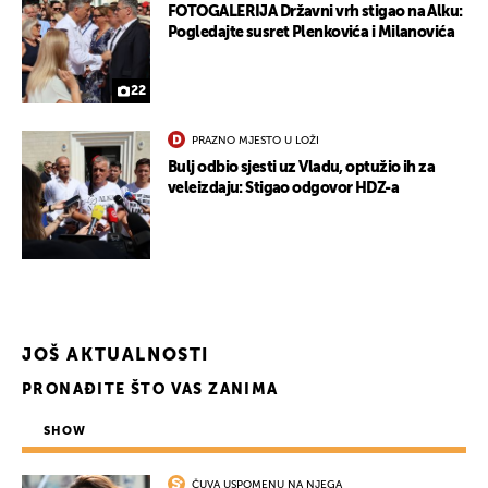
FOTOGALERIJA Državni vrh stigao na Alku:
Pogledajte susret Plenkovića i Milanovića
22
PRAZNO MJESTO U LOŽI
Bulj odbio sjesti uz Vladu, optužio ih za
veleizdaju: Stigao odgovor HDZ-a
JOŠ AKTUALNOSTI
PRONAĐITE ŠTO VAS ZANIMA
SHOW
ČUVA USPOMENU NA NJEGA