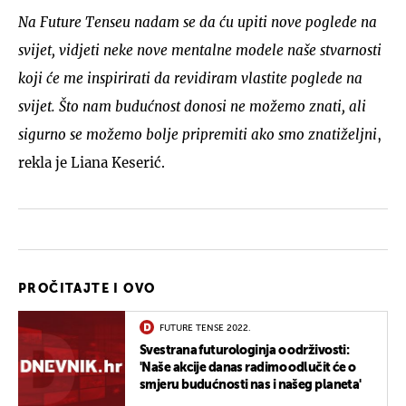
Na Future Tenseu nadam se da ću upiti nove poglede na
svijet, vidjeti neke nove mentalne modele naše stvarnosti
koji će me inspirirati da revidiram vlastite poglede na
svijet. Što nam budućnost donosi ne možemo znati, ali
sigurno se možemo bolje pripremiti ako smo znatiželjni
,
rekla je Liana Keserić.
PROČITAJTE I OVO
FUTURE TENSE 2022.
Svestrana futurologinja o održivosti:
'Naše akcije danas radimo odlučit će o
smjeru budućnosti nas i našeg planeta'