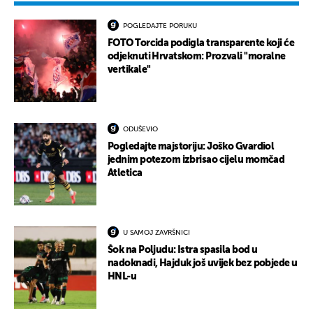
POGLEDAJTE PORUKU
FOTO Torcida podigla transparente koji će
odjeknuti Hrvatskom: Prozvali "moralne
vertikale"
ODUŠEVIO
Pogledajte majstoriju: Joško Gvardiol
jednim potezom izbrisao cijelu momčad
Atletica
U SAMOJ ZAVRŠNICI
Šok na Poljudu: Istra spasila bod u
nadoknadi, Hajduk još uvijek bez pobjede u
HNL-u