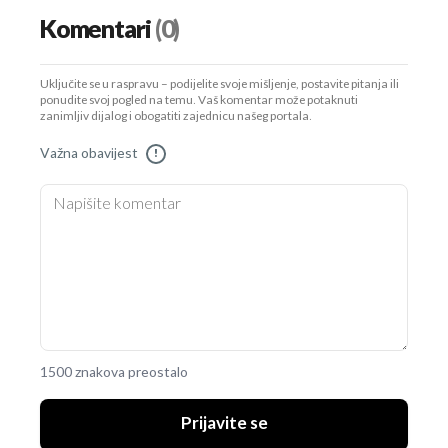
Komentari
(0)
Uključite se u raspravu – podijelite svoje mišljenje, postavite pitanja ili
ponudite svoj pogled na temu. Vaš komentar može potaknuti
zanimljiv dijalog i obogatiti zajednicu našeg portala.
Važna obavijest
!
1500 znakova preostalo
Prijavite se