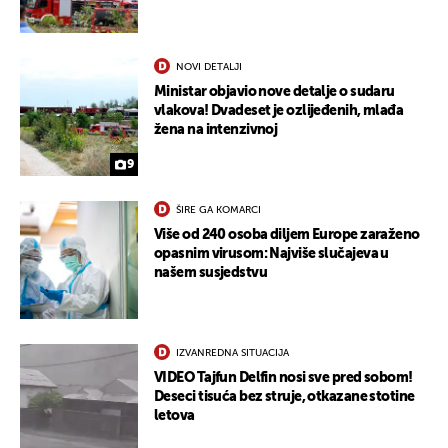
NOVI DETALJI
Ministar objavio nove detalje o sudaru
vlakova! Dvadeset je ozlijeđenih, mlađa
žena na intenzivnoj
9
ŠIRE GA KOMARCI
Više od 240 osoba diljem Europe zaraženo
opasnim virusom: Najviše slučajeva u
našem susjedstvu
IZVANREDNA SITUACIJA
VIDEO Tajfun Delfin nosi sve pred sobom!
Deseci tisuća bez struje, otkazane stotine
letova