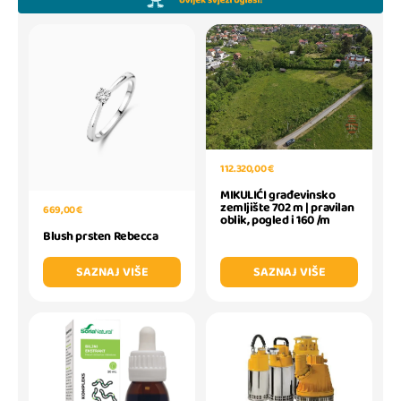
112.320,00 €
MIKULIĆI građevinsko
zemljište 702 m | pravilan
669,00 €
oblik, pogled i 160 /m
Blush prsten Rebecca
SAZNAJ VIŠE
SAZNAJ VIŠE