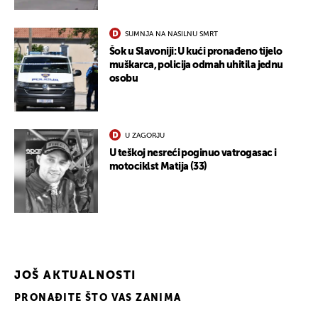
SUMNJA NA NASILNU SMRT
Šok u Slavoniji: U kući pronađeno tijelo
muškarca, policija odmah uhitila jednu
osobu
U ZAGORJU
U teškoj nesreći poginuo vatrogasac i
motociklst Matija (33)
JOŠ AKTUALNOSTI
PRONAĐITE ŠTO VAS ZANIMA