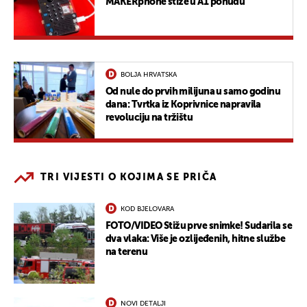
MAKERphone stiže u A1 ponudu
BOLJA HRVATSKA
Od nule do prvih milijuna u samo godinu
dana: Tvrtka iz Koprivnice napravila
revoluciju na tržištu
TRI VIJESTI O KOJIMA SE PRIČA
KOD BJELOVARA
FOTO/VIDEO Stižu prve snimke! Sudarila se
dva vlaka: Više je ozlijeđenih, hitne službe
na terenu
NOVI DETALJI