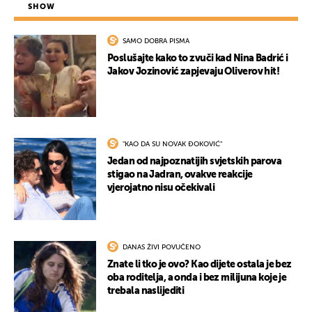
SHOW
SAMO DOBRA PISMA
Poslušajte kako to zvuči kad Nina Badrić i
Jakov Jozinović zapjevaju Oliverov hit!
"KAO DA SU NOVAK ĐOKOVIĆ"
Jedan od najpoznatijih svjetskih parova
stigao na Jadran, ovakve reakcije
vjerojatno nisu očekivali
DANAS ŽIVI POVUČENO
Znate li tko je ovo? Kao dijete ostala je bez
oba roditelja, a onda i bez milijuna koje je
trebala naslijediti