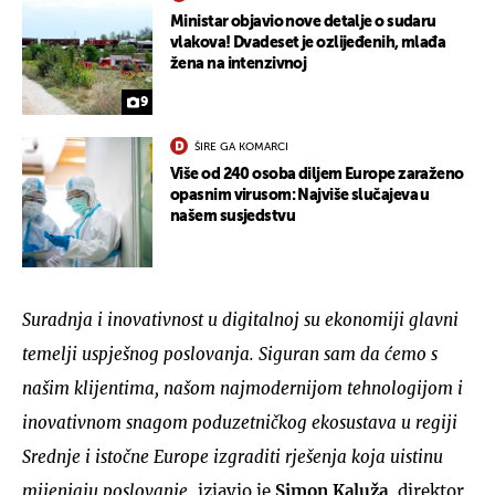
Ministar objavio nove detalje o sudaru
vlakova! Dvadeset je ozlijeđenih, mlađa
žena na intenzivnoj
9
ŠIRE GA KOMARCI
Više od 240 osoba diljem Europe zaraženo
opasnim virusom: Najviše slučajeva u
našem susjedstvu
Suradnja i inovativnost u digitalnoj su ekonomiji glavni
temelji uspješnog poslovanja. Siguran sam da ćemo s
našim klijentima, našom najmodernijom tehnologijom i
inovativnom snagom poduzetničkog ekosustava u regiji
Srednje i istočne Europe izgraditi rješenja koja uistinu
mijenjaju poslovanje
, izjavio je
Simon Kaluža
, direktor