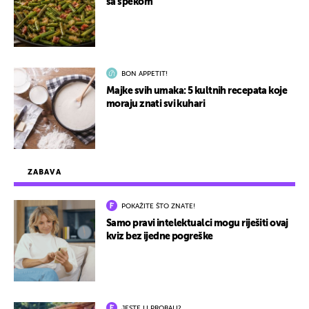
sa špekom
BON APPETIT!
Majke svih umaka: 5 kultnih recepata koje
moraju znati svi kuhari
ZABAVA
POKAŽITE ŠTO ZNATE!
Samo pravi intelektualci mogu riješiti ovaj
kviz bez ijedne pogreške
JESTE LI PROBALI?