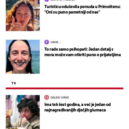
Turisticu oduševila ponuda u Primoštenu:
"Oni su puno pametniji od nas"
HMM…
To rade samo psihopati: Jedan detalj s
mora može vam otkriti puno o prijateljima
TV
DALEKI GRAD
Ima tek šest godina, a već je jedan od
najnagrađivanijih dječjih glumaca