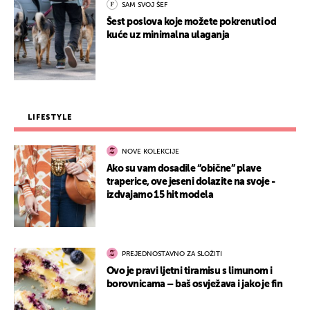
SAM SVOJ ŠEF
Šest poslova koje možete pokrenuti od
kuće uz minimalna ulaganja
LIFESTYLE
NOVE KOLEKCIJE
Ako su vam dosadile “obične” plave
traperice, ove jeseni dolazite na svoje -
izdvajamo 15 hit modela
PREJEDNOSTAVNO ZA SLOŽITI
Ovo je pravi ljetni tiramisu s limunom i
borovnicama – baš osvježava i jako je fin