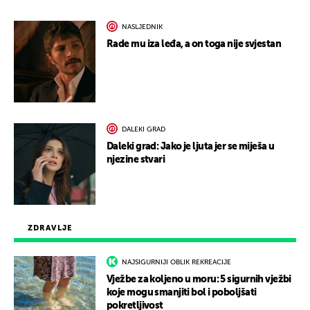
NASLJEDNIK
Rade mu iza leđa, a on toga nije svjestan
DALEKI GRAD
Daleki grad: Jako je ljuta jer se miješa u
njezine stvari
ZDRAVLJE
NAJSIGURNIJI OBLIK REKREACIJE
Vježbe za koljeno u moru: 5 sigurnih vježbi
koje mogu smanjiti bol i poboljšati
pokretljivost