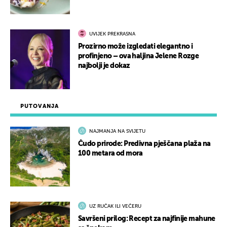
UVIJEK PREKRASNA
Prozirno može izgledati elegantno i
profinjeno – ova haljina Jelene Rozge
najbolji je dokaz
PUTOVANJA
NAJMANJA NA SVIJETU
Čudo prirode: Predivna pješčana plaža na
100 metara od mora
UZ RUČAK ILI VEČERU
Savršeni prilog: Recept za najfinije mahune