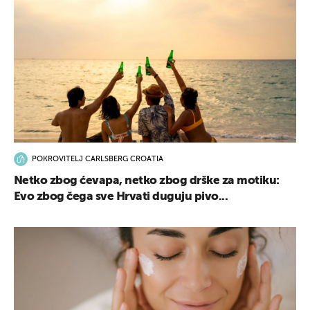
POKROVITELJ CARLSBERG CROATIA
Netko zbog ćevapa, netko zbog drške za motiku:
Evo zbog čega sve Hrvati duguju pivo...