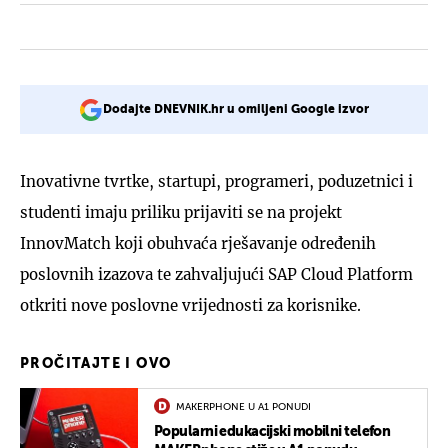
Dodajte DNEVNIK.hr u omiljeni Google izvor
Inovativne tvrtke, startupi, programeri, poduzetnici i
studenti imaju priliku prijaviti se na projekt
InnovMatch koji obuhvaća rješavanje određenih
poslovnih izazova te zahvaljujući SAP Cloud Platform
otkriti nove poslovne vrijednosti za korisnike.
PROČITAJTE I OVO
MAKERPHONE U A1 PONUDI
Popularni edukacijski mobilni telefon