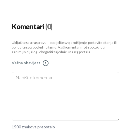
Komentari
(0)
Uključite se u raspravu – podijelite svoje mišljenje, postavite pitanja ili
ponudite svoj pogled na temu. Vaš komentar može potaknuti
zanimljiv dijalog i obogatiti zajednicu našeg portala.
Važna obavijest
!
1500 znakova preostalo