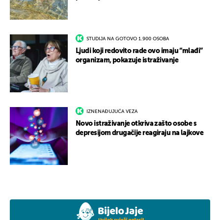
STUDIJA NA GOTOVO 1.900 OSOBA
Ljudi koji redovito rade ovo imaju “mlađi”
organizam, pokazuje istraživanje
IZNENAĐUJUĆA VEZA
Novo istraživanje otkriva zašto osobe s
depresijom drugačije reagiraju na lajkove