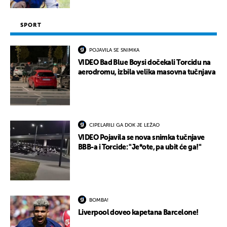
SPORT
POJAVILA SE SNIMKA
VIDEO Bad Blue Boysi dočekali Torcidu na
aerodromu, izbila velika masovna tučnjava
CIPELARILI GA DOK JE LEŽAO
VIDEO Pojavila se nova snimka tučnjave
BBB-a i Torcide: "Je*ote, pa ubit će ga!"
BOMBA!
Liverpool doveo kapetana Barcelone!