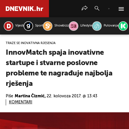
Vijesti
Sport
Showbizz
Lifestyle
Putovanja
PRETRAŽITE VIJESTI
TRAŽE SE INOVATIVNA RJEŠENJA
InnovMatch spaja inovativne
startupe i stvarne poslovne
probleme te nagrađuje najbolja
rješenja
Piše
Martina Čizmić,
22. kolovoza 2017. @ 13:43
KOMENTARI