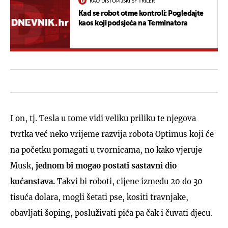
KAO DISTOPIJSKI SF TRILER
Kad se robot otme kontroli: Pogledajte
kaos koji podsjeća na Terminatora
I on, tj. Tesla u tome vidi veliku priliku te njegova
tvrtka već neko vrijeme razvija robota Optimus koji će
na početku pomagati u tvornicama, no kako vjeruje
Musk,
jednom bi mogao postati sastavni dio
kućanstava.
Takvi bi roboti, cijene između 20 do 30
tisuća dolara, mogli šetati pse, kositi travnjake,
obavljati šoping, posluživati pića pa čak i čuvati djecu.