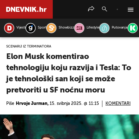
Vijesti
Sport
Showbizz
Lifestyle
Putovanja
PRETRAŽITE VIJESTI
SCENARIJ IZ TERMINATORA
Elon Musk komentirao
tehnologiju koju razvija i Tesla: To
je tehnološki san koji se može
pretvoriti u SF noćnu moru
Piše
Hrvoje Jurman,
15. svibnja 2025. @ 11:15
KOMENTARI