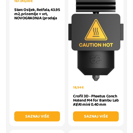
167.010,00 €
Stan: Osijek, Retfala, 43.95
m2, prizemlje + vrt,
NOVOGRADNJA (prodaja
18,94 €
Crofil 3D - Phaetus Conch
Hotend M4 for Bambu Lab
A1/A1 mini 0.40 mm
SAZNAJ VIŠE
SAZNAJ VIŠE