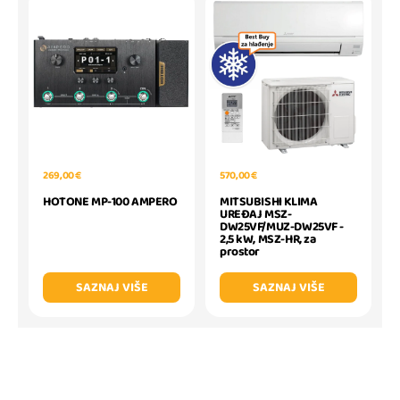
269,00 €
570,00 €
HOTONE MP-100 AMPERO
MITSUBISHI KLIMA
UREĐAJ MSZ-
DW25VF/MUZ-DW25VF -
2,5 kW, MSZ-HR, za
prostor
SAZNAJ VIŠE
SAZNAJ VIŠE