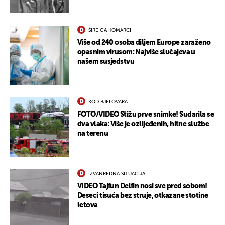
ŠIRE GA KOMARCI
Više od 240 osoba diljem Europe zaraženo
opasnim virusom: Najviše slučajeva u
našem susjedstvu
KOD BJELOVARA
FOTO/VIDEO Stižu prve snimke! Sudarila se
dva vlaka: Više je ozlijeđenih, hitne službe
na terenu
IZVANREDNA SITUACIJA
VIDEO Tajfun Delfin nosi sve pred sobom!
Deseci tisuća bez struje, otkazane stotine
letova