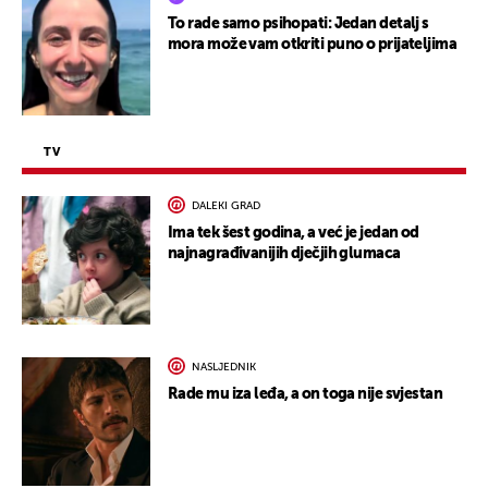
To rade samo psihopati: Jedan detalj s
mora može vam otkriti puno o prijateljima
TV
DALEKI GRAD
Ima tek šest godina, a već je jedan od
najnagrađivanijih dječjih glumaca
NASLJEDNIK
Rade mu iza leđa, a on toga nije svjestan