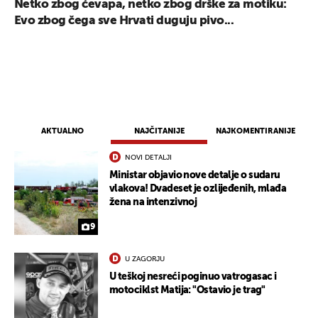
Netko zbog ćevapa, netko zbog drške za motiku:
Evo zbog čega sve Hrvati duguju pivo...
AKTUALNO
NAJČITANIJE
NAJKOMENTIRANIJE
NOVI DETALJI
Ministar objavio nove detalje o sudaru
vlakova! Dvadeset je ozlijeđenih, mlađa
žena na intenzivnoj
9
U ZAGORJU
U teškoj nesreći poginuo vatrogasac i
motociklst Matija: "Ostavio je trag"