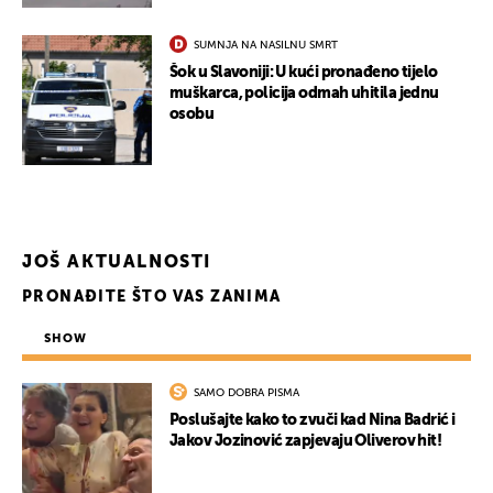
UKLJUČITE NOTIFIKACIJE
SUMNJA NA NASILNU SMRT
Šok u Slavoniji: U kući pronađeno tijelo
muškarca, policija odmah uhitila jednu
osobu
JOŠ AKTUALNOSTI
PRONAĐITE ŠTO VAS ZANIMA
SHOW
SAMO DOBRA PISMA
Poslušajte kako to zvuči kad Nina Badrić i
Jakov Jozinović zapjevaju Oliverov hit!