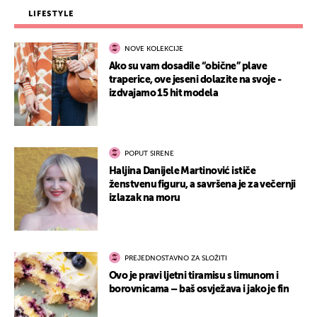
LIFESTYLE
NOVE KOLEKCIJE
Ako su vam dosadile “obične” plave
traperice, ove jeseni dolazite na svoje -
izdvajamo 15 hit modela
POPUT SIRENE
Haljina Danijele Martinović ističe
ženstvenu figuru, a savršena je za večernji
izlazak na moru
PREJEDNOSTAVNO ZA SLOŽITI
Ovo je pravi ljetni tiramisu s limunom i
borovnicama – baš osvježava i jako je fin