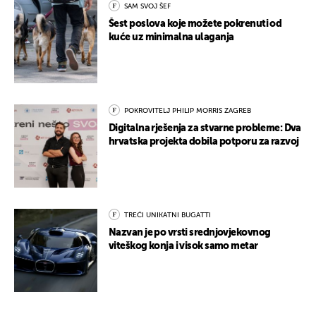
SAM SVOJ ŠEF
Šest poslova koje možete pokrenuti od
kuće uz minimalna ulaganja
POKROVITELJ PHILIP MORRIS ZAGREB
Digitalna rješenja za stvarne probleme: Dva
hrvatska projekta dobila potporu za razvoj
TREĆI UNIKATNI BUGATTI
Nazvan je po vrsti srednjovjekovnog
viteškog konja i visok samo metar