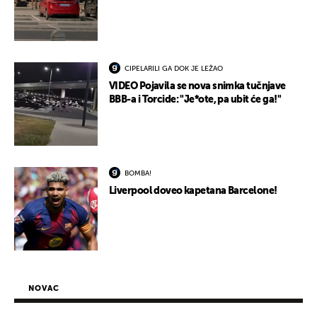
CIPELARILI GA DOK JE LEŽAO
VIDEO Pojavila se nova snimka tučnjave
BBB-a i Torcide: "Je*ote, pa ubit će ga!"
BOMBA!
Liverpool doveo kapetana Barcelone!
NOVAC