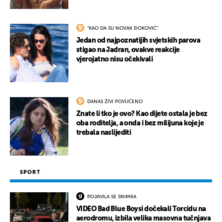
"KAO DA SU NOVAK ĐOKOVIĆ"
Jedan od najpoznatijih svjetskih parova
stigao na Jadran, ovakve reakcije
vjerojatno nisu očekivali
DANAS ŽIVI POVUČENO
Znate li tko je ovo? Kao dijete ostala je bez
oba roditelja, a onda i bez milijuna koje je
trebala naslijediti
SPORT
POJAVILA SE SNIMKA
VIDEO Bad Blue Boysi dočekali Torcidu na
aerodromu, izbila velika masovna tučnjava