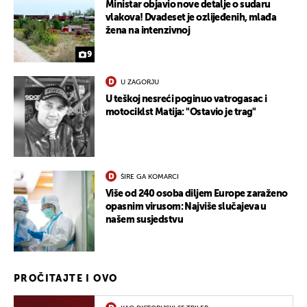
Ministar objavio nove detalje o sudaru
vlakova! Dvadeset je ozlijeđenih, mlađa
žena na intenzivnoj
9
U ZAGORJU
U teškoj nesreći poginuo vatrogasac i
motociklst Matija: "Ostavio je trag"
ŠIRE GA KOMARCI
Više od 240 osoba diljem Europe zaraženo
opasnim virusom: Najviše slučajeva u
našem susjedstvu
PROČITAJTE I OVO