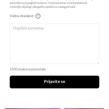
ponudite svoj pogled na temu. Vaš komentar može potaknuti
zanimljiv dijalog i obogatiti zajednicu našeg portala.
Važna obavijest
!
1500 znakova preostalo
Prijavite se