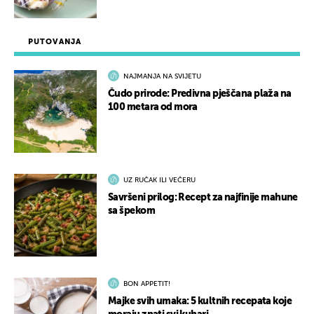
PUTOVANJA
NAJMANJA NA SVIJETU
Čudo prirode: Predivna pješčana plaža na
100 metara od mora
UZ RUČAK ILI VEČERU
Savršeni prilog: Recept za najfinije mahune
sa špekom
BON APPETIT!
Majke svih umaka: 5 kultnih recepata koje