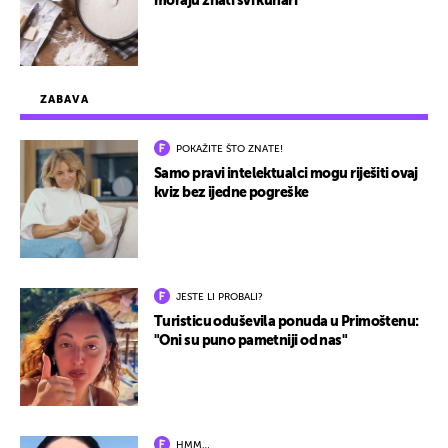
moraju znati svi kuhari
ZABAVA
POKAŽITE ŠTO ZNATE!
Samo pravi intelektualci mogu riješiti ovaj
kviz bez ijedne pogreške
JESTE LI PROBALI?
Turisticu oduševila ponuda u Primoštenu:
"Oni su puno pametniji od nas"
HMM…