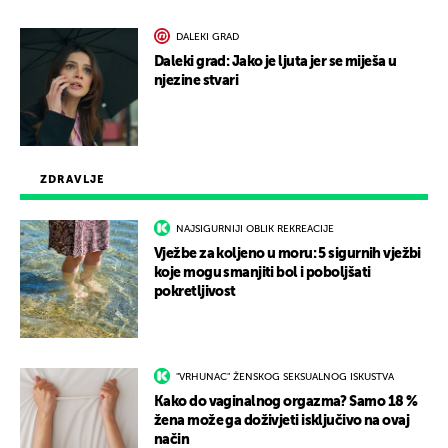
DALEKI GRAD
Daleki grad: Jako je ljuta jer se miješa u
njezine stvari
ZDRAVLJE
NAJSIGURNIJI OBLIK REKREACIJE
Vježbe za koljeno u moru: 5 sigurnih vježbi
koje mogu smanjiti bol i poboljšati
pokretljivost
"VRHUNAC" ŽENSKOG SEKSUALNOG ISKUSTVA
Kako do vaginalnog orgazma? Samo 18 %
žena može ga doživjeti isključivo na ovaj
način