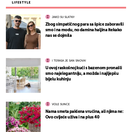
LIFESTYLE
JAKO SU SLATKI!
Zbog simpatičnog para sa špice zaboravili
smo i na modu, no damina haljina itekako
nas se dojmila
I TERASA JE SAN SNOVA!
U ovoj raskošnoj kući s bazenom pronašli
smo najelegantniju, a možda i najljepšu
bijelu kuhinju
VOLE SUNCE
Nama smeta paklena vrućina, ali njima ne:
Ovo cvijeće uživa i na plus 40