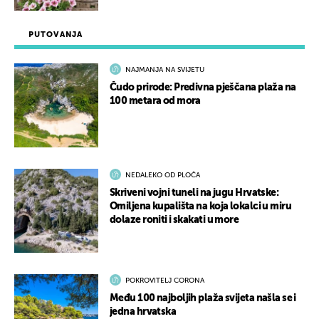
PUTOVANJA
NAJMANJA NA SVIJETU
Čudo prirode: Predivna pješčana plaža na
100 metara od mora
NEDALEKO OD PLOČA
Skriveni vojni tuneli na jugu Hrvatske:
Omiljena kupališta na koja lokalci u miru
dolaze roniti i skakati u more
POKROVITELJ CORONA
Među 100 najboljih plaža svijeta našla se i
jedna hrvatska