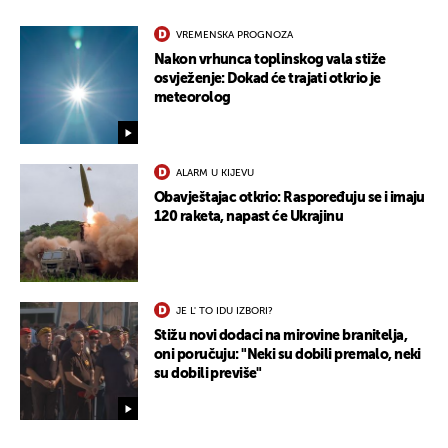
VREMENSKA PROGNOZA
Nakon vrhunca toplinskog vala stiže
osvježenje: Dokad će trajati otkrio je
meteorolog
ALARM U KIJEVU
Obavještajac otkrio: Raspoređuju se i imaju
120 raketa, napast će Ukrajinu
JE L' TO IDU IZBORI?
Stižu novi dodaci na mirovine branitelja,
oni poručuju: "Neki su dobili premalo, neki
su dobili previše"