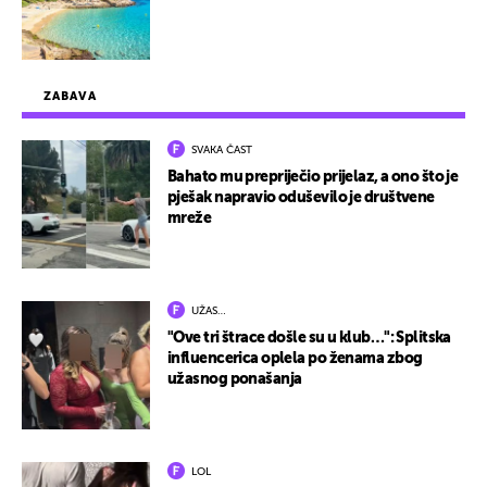
ZABAVA
SVAKA ČAST
Bahato mu prepriječio prijelaz, a ono što je
pješak napravio oduševilo je društvene
mreže
UŽAS…
"Ove tri štrace došle su u klub…": Splitska
influencerica oplela po ženama zbog
užasnog ponašanja
LOL