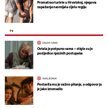
Promatrao turiste u Hrvatskoj, njegova
zapažanja nasmijala cijelu regiju
TV
DALEKI GRAD
Ostala je potpuno sama – stigle su je
posljedice njezinih postupaka
NASLJEDNIK
Postavila mu je važno pitanje, a odgovor ju
je jako iznenadio