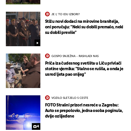
JE L' TO IDU IZBORI?
Stižu novi dodaci na mirovine branitelja,
oni poručuju: "Neki su dobili premalo, neki
su dobili previše"
GOSPO SNJEŽNA - RASHLADI NAS
Priča iza čudesnog svetišta u Liču privlači
stotine vjernika: "Stalno se rušila, a onda je
usred ljeta pao snijeg"
VOZILO SLETJELO S CESTE
FOTO Strašni prizori nesreće u Zagrebu:
Auto se prepolovio, jedna osoba poginula,
dvije ozlijeđene
4