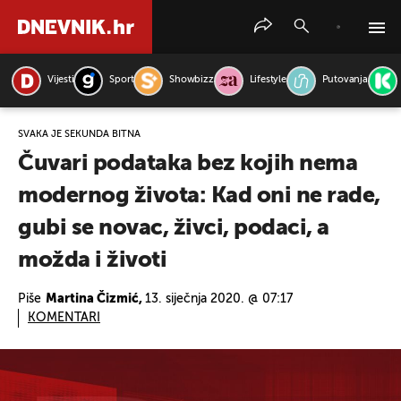
Vijesti
Sport
Showbizz
Lifestyle
Putovanja
PRETRAŽITE VIJESTI
SVAKA JE SEKUNDA BITNA
Čuvari podataka bez kojih nema
modernog života: Kad oni ne rade,
gubi se novac, živci, podaci, a
možda i životi
Piše
Martina Čizmić,
13. siječnja 2020. @ 07:17
KOMENTARI