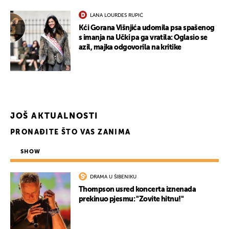
LANA LOURDES RUPIĆ
Kći Gorana Višnjića udomila psa spašenog
s imanja na Učki pa ga vratila: Oglasio se
azil, majka odgovorila na kritike
JOŠ AKTUALNOSTI
PRONAĐITE ŠTO VAS ZANIMA
SHOW
DRAMA U ŠIBENIKU
Thompson usred koncerta iznenada
prekinuo pjesmu: "Zovite hitnu!"