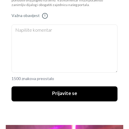
ponudite svoj pogled na temu. Vaš komentar može potaknuti
zanimljiv dijalog i obogatiti zajednicu našeg portala.
Važna obavijest
!
1500 znakova preostalo
Prijavite se