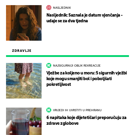
NASLJEDNIK
Nasljednik: Saznala je datum vjenčanja -
udaje se za dva tjedna
ZDRAVLJE
NAJSIGURNIJI OBLIK REKREACIJE
Vježbe za koljeno u moru: 5 sigurnih vježbi
koje mogu smanjiti bol i poboljšati
pokretljivost
VRIJEDI IH UVRSTITI U PREHRANU
6 napitaka koje dijetetičari preporučuju za
zdrave zglobove