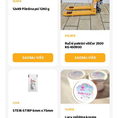
31,85 €
12xK9 Piletina psi 1240 g
612,50 €
Ručni paletni viličar 2500
KG 450900
SAZNAJ VIŠE
SAZNAJ VIŠE
1,13 €
17,00 €
STERI-STRIP 6mm x 75mm
Lucy zaštitna krema