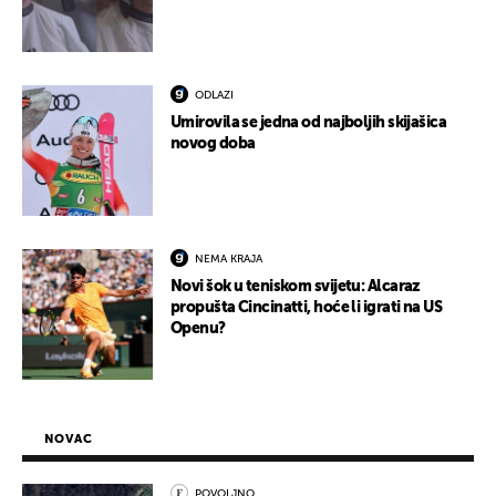
ODLAZI
Umirovila se jedna od najboljih skijašica
novog doba
NEMA KRAJA
Novi šok u teniskom svijetu: Alcaraz
propušta Cincinatti, hoće li igrati na US
Openu?
NOVAC
POVOLJNO