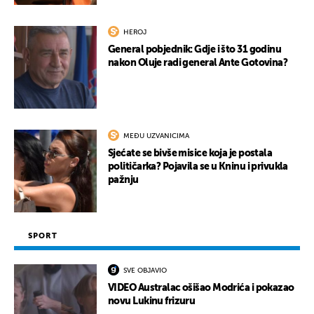
HEROJ
General pobjednik: Gdje i što 31 godinu
nakon Oluje radi general Ante Gotovina?
MEĐU UZVANICIMA
Sjećate se bivše misice koja je postala
političarka? Pojavila se u Kninu i privukla
pažnju
SPORT
SVE OBJAVIO
VIDEO Australac ošišao Modrića i pokazao
novu Lukinu frizuru