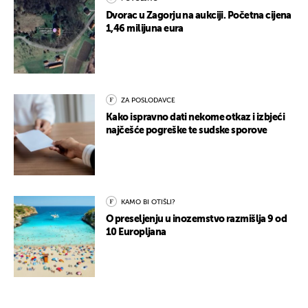
Dvorac u Zagorju na aukciji. Početna cijena
1,46 milijuna eura
ZA POSLODAVCE
Kako ispravno dati nekome otkaz i izbjeći
najčešće pogreške te sudske sporove
KAMO BI OTIŠLI?
O preseljenju u inozemstvo razmišlja 9 od
10 Europljana