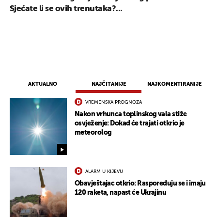
Sjećate li se ovih trenutaka?...
AKTUALNO
NAJČITANIJE
NAJKOMENTIRANIJE
VREMENSKA PROGNOZA
Nakon vrhunca toplinskog vala stiže
osvježenje: Dokad će trajati otkrio je
meteorolog
ALARM U KIJEVU
Obavještajac otkrio: Raspoređuju se i imaju
120 raketa, napast će Ukrajinu