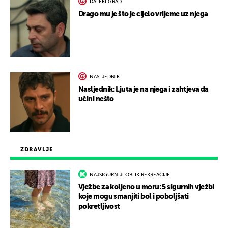
DALEKI GRAD
Drago mu je što je cijelo vrijeme uz njega
NASLJEDNIK
Nasljednik: Ljuta je na njega i zahtjeva da
učini nešto
ZDRAVLJE
NAJSIGURNIJI OBLIK REKREACIJE
Vježbe za koljeno u moru: 5 sigurnih vježbi
koje mogu smanjiti bol i poboljšati
pokretljivost