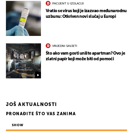
PACIJENT U IZOLACIJI
Vratio se virus koji je izazvao međunarodnu
uzbunu: Otkriven novi slučaj u Europi
VRIJEDNI SAVJETI
Što ako vam gosti unište apartman? Ovo je
zlatni papir koji može biti od pomoći
JOŠ AKTUALNOSTI
PRONAĐITE ŠTO VAS ZANIMA
SHOW