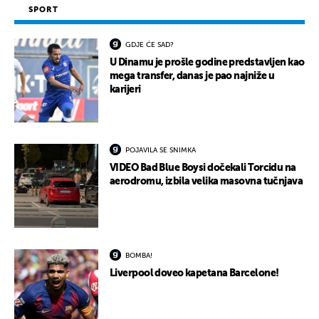
SPORT
GDJE ĆE SAD?
U Dinamu je prošle godine predstavljen kao
mega transfer, danas je pao najniže u
karijeri
POJAVILA SE SNIMKA
VIDEO Bad Blue Boysi dočekali Torcidu na
aerodromu, izbila velika masovna tučnjava
BOMBA!
Liverpool doveo kapetana Barcelone!