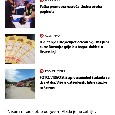
U ZAGORJU
Teška prometna nesreća! Jedna osoba
poginula
ČESTITAMO!
Izvučen je Eurojackpot od čak 32,6 milijuna
eura: Doznajte gdje idu bogati dobitci u
Hrvatskoj
KOD BJELOVARA
FOTO/VIDEO Stižu prve snimke! Sudarila se
dva vlaka: Više je ozlijeđenih, hitne službe
na terenu
"Nisam nikad dobio odgovor. Vlada je na zahtjev