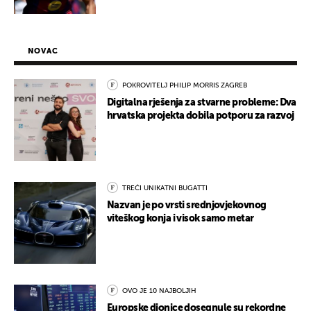
NOVAC
POKROVITELJ PHILIP MORRIS ZAGREB
Digitalna rješenja za stvarne probleme: Dva
hrvatska projekta dobila potporu za razvoj
TREĆI UNIKATNI BUGATTI
Nazvan je po vrsti srednjovjekovnog
viteškog konja i visok samo metar
OVO JE 10 NAJBOLJIH
Europske dionice dosegnule su rekordne