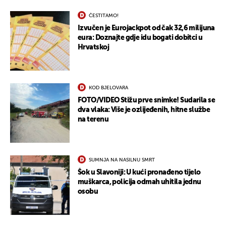
ČESTITAMO!
Izvučen je Eurojackpot od čak 32,6 milijuna
eura: Doznajte gdje idu bogati dobitci u
Hrvatskoj
KOD BJELOVARA
FOTO/VIDEO Stižu prve snimke! Sudarila se
dva vlaka: Više je ozlijeđenih, hitne službe
na terenu
SUMNJA NA NASILNU SMRT
Šok u Slavoniji: U kući pronađeno tijelo
muškarca, policija odmah uhitila jednu
osobu