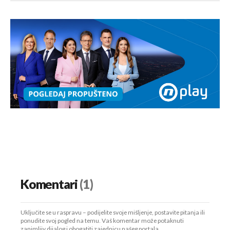
Komentari
(1)
Uključite se u raspravu – podijelite svoje mišljenje, postavite pitanja ili
ponudite svoj pogled na temu. Vaš komentar može potaknuti
zanimljiv dijalog i obogatiti zajednicu našeg portala.