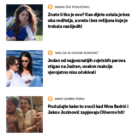
DANAS ŽIVI POVUČENO
Znate li tko je ovo? Kao dijete ostala je bez
oba roditelja, a onda i bez milijuna koje je
trebala naslijediti
"KAO DA SU NOVAK ĐOKOVIĆ"
Jedan od najpoznatijih svjetskih parova
stigao na Jadran, ovakve reakcije
vjerojatno nisu očekivali
SAMO DOBRA PISMA
Poslušajte kako to zvuči kad Nina Badrić i
Jakov Jozinović zapjevaju Oliverov hit!