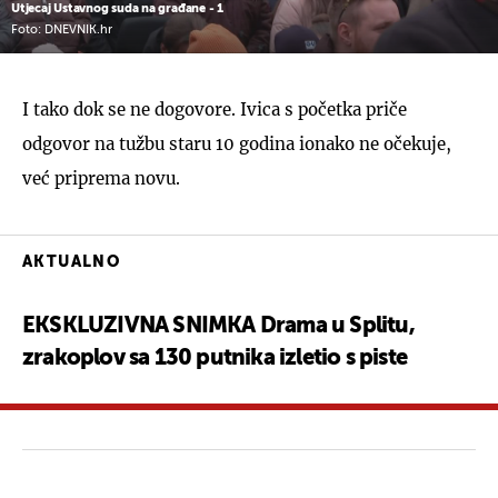
Utjecaj Ustavnog suda na građane - 1
Foto: DNEVNIK.hr
I tako dok se ne dogovore. Ivica s početka priče
odgovor na tužbu staru 10 godina ionako ne očekuje,
već priprema novu.
AKTUALNO
EKSKLUZIVNA SNIMKA Drama u Splitu,
zrakoplov sa 130 putnika izletio s piste