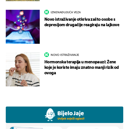
IZNENAĐUJUĆA VEZA
Novo istraživanje otkriva zašto osobe s
depresijom drugačije reagiraju na lajkove
NOVO ISTRAŽIVANJE
Hormonska terapija u menopauzi: Žene
koje je koriste imaju znatno manji rizik od
ovoga