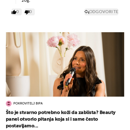
20g.
0
0
ODGOVORITE
POKROVITELJ BIPA
Što je stvarno potrebno koži da zablista? Beauty
panel otvorio pitanja koja si i same često
postavljamo...