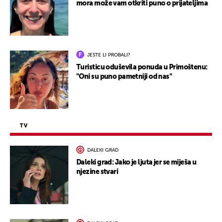
mora može vam otkriti puno o prijateljima
JESTE LI PROBALI?
Turisticu oduševila ponuda u Primoštenu:
"Oni su puno pametniji od nas"
TV
DALEKI GRAD
Daleki grad: Jako je ljuta jer se miješa u
njezine stvari