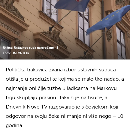
Utjecaj Ustavnog suda na građane - 3
Foto: DNEVNIK.hr
Politička trakavica zvana izbor ustavnih sudaca
otišla je u produžetke kojima se malo tko nadao, a
najmanje oni čije tužbe u ladicama na Markovu
trgu skupljaju prašinu. Takvih je na tisuće, a
Dnevnik Nove TV razgovarao je s čovjekom koji
odgovor na svoju čeka ni manje ni više nego – 10
godina.