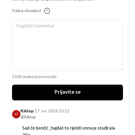
Važna obavijest
!
1500 znakova preostalo
Prijavite se
Kiklop
17. svi. 2026 13:12
KI
@Kiklop
Sad če benčić _hajdaš to riješiti onna je studirala