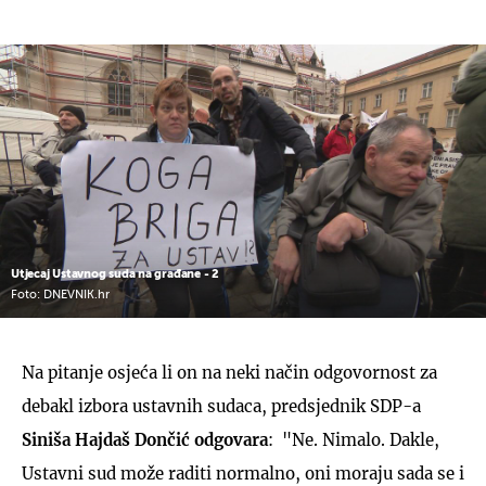
Utjecaj Ustavnog suda na građane - 2
Foto: DNEVNIK.hr
Na pitanje osjeća li on na neki način odgovornost za
debakl izbora ustavnih sudaca, predsjednik SDP-a
Siniša Hajdaš Dončić odgovara
: "Ne. Nimalo. Dakle,
Ustavni sud može raditi normalno, oni moraju sada se i