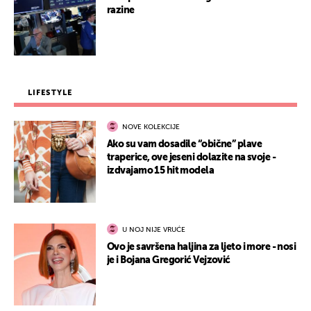
razine
LIFESTYLE
NOVE KOLEKCIJE
Ako su vam dosadile “obične” plave
traperice, ove jeseni dolazite na svoje -
izdvajamo 15 hit modela
U NOJ NIJE VRUĆE
Ovo je savršena haljina za ljeto i more - nosi
je i Bojana Gregorić Vejzović