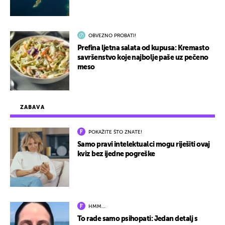
OBVEZNO PROBATI!
Prefina ljetna salata od kupusa: Kremasto
savršenstvo koje najbolje paše uz pečeno
meso
ZABAVA
POKAŽITE ŠTO ZNATE!
Samo pravi intelektualci mogu riješiti ovaj
kviz bez ijedne pogreške
HMM…
To rade samo psihopati: Jedan detalj s