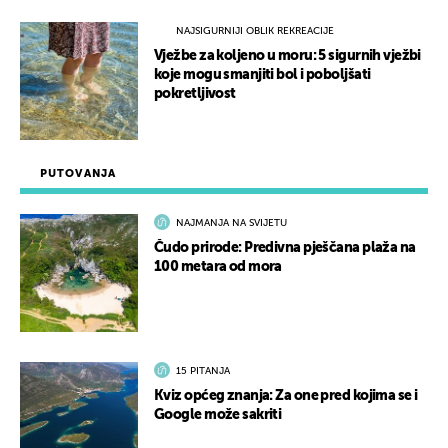
NAJSIGURNIJI OBLIK REKREACIJE
Vježbe za koljeno u moru: 5 sigurnih vježbi
koje mogu smanjiti bol i poboljšati
pokretljivost
PUTOVANJA
NAJMANJA NA SVIJETU
Čudo prirode: Predivna pješčana plaža na
100 metara od mora
15 PITANJA
Kviz općeg znanja: Za one pred kojima se i
Google može sakriti