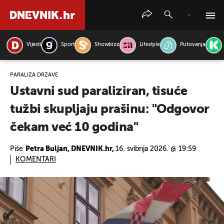
Vijesti
Sport
Showbizz
Lifestyle
Putovanja
PRETRAŽITE VIJESTI
PARALIZA DRŽAVE
Ustavni sud paraliziran, tisuće
tužbi skupljaju prašinu: "Odgovor
čekam već 10 godina"
Piše
Petra Buljan, DNEVNIK.hr,
16. svibnja 2026. @ 19:59
KOMENTARI