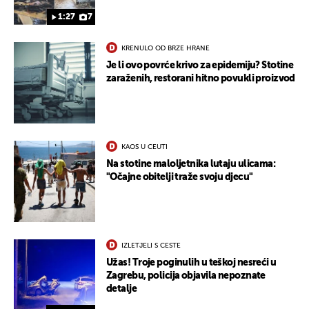
1:27
7
KRENULO OD BRZE HRANE
Je li ovo povrće krivo za epidemiju? Stotine
zaraženih, restorani hitno povukli proizvod
KAOS U CEUTI
Na stotine maloljetnika lutaju ulicama:
"Očajne obitelji traže svoju djecu"
UKLJUČITE NOTIFIKACIJE
IZLETJELI S CESTE
Užas! Troje poginulih u teškoj nesreći u
Zagrebu, policija objavila nepoznate
detalje