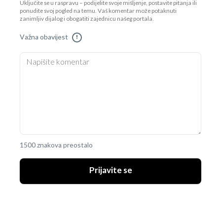
Uključite se u raspravu – podijelite svoje mišljenje, postavite pitanja ili
ponudite svoj pogled na temu. Vaš komentar može potaknuti
zanimljiv dijalog i obogatiti zajednicu našeg portala.
Važna obavijest
!
1500 znakova preostalo
Prijavite se