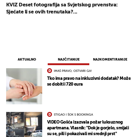
KVIZ Deset fotografija sa Svjetskog prvenstva:
Sjećate li se ovih trenutaka?...
AKTUALNO
NAJČITANIJE
NAJKOMENTIRANIJE
IMAŠ PRAVO, OSTVARI GA!
Tko ima pravo na inkluzivni dodatak? Može
se dobiti i 720 eura
STIGAO I ŠOK S BOOKINGA
VIDEO Gošća izazvala požar luksuznog
apartmana. Vlasnik: "Dok je gorjelo, smijali
su se, pili i pokazivali mi srednji prst"