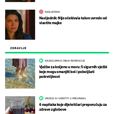
NASLJEDNIK
Nasljednik: Nije očekivala takve uvrede od
vlastite majke
ZDRAVLJE
NAJSIGURNIJI OBLIK REKREACIJE
Vježbe za koljeno u moru: 5 sigurnih vježbi
koje mogu smanjiti bol i poboljšati
pokretljivost
VRIJEDI IH UVRSTITI U PREHRANU
6 napitaka koje dijetetičari preporučuju za
zdrave zglobove