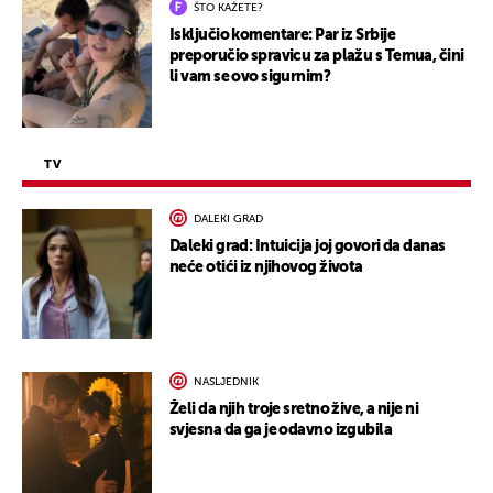
ŠTO KAŽETE?
Isključio komentare: Par iz Srbije
preporučio spravicu za plažu s Temua, čini
li vam se ovo sigurnim?
TV
DALEKI GRAD
Daleki grad: Intuicija joj govori da danas
neće otići iz njihovog života
NASLJEDNIK
Želi da njih troje sretno žive, a nije ni
svjesna da ga je odavno izgubila