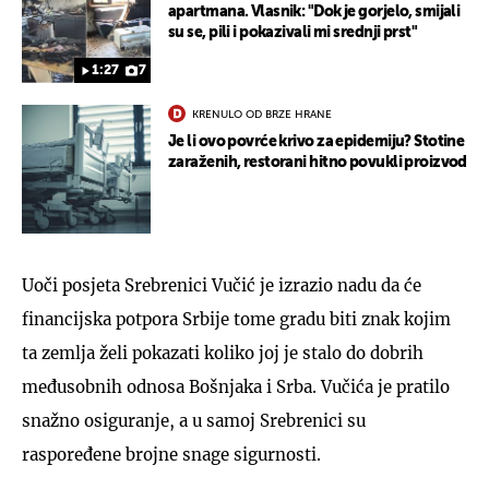
apartmana. Vlasnik: "Dok je gorjelo, smijali
su se, pili i pokazivali mi srednji prst"
1:27
7
KRENULO OD BRZE HRANE
Je li ovo povrće krivo za epidemiju? Stotine
zaraženih, restorani hitno povukli proizvod
Uoči posjeta Srebrenici Vučić je izrazio nadu da će
financijska potpora Srbije tome gradu biti znak kojim
ta zemlja želi pokazati koliko joj je stalo do dobrih
međusobnih odnosa Bošnjaka i Srba. Vučića je pratilo
snažno osiguranje, a u samoj Srebrenici su
raspoređene brojne snage sigurnosti.