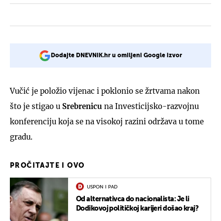
Dodajte DNEVNIK.hr u omiljeni Google izvor
Vučić je položio vijenac i poklonio se žrtvama nakon
što je stigao u
Srebrenicu
na Investicijsko-razvojnu
konferenciju koja se na visokoj razini održava u tome
gradu.
PROČITAJTE I OVO
USPON I PAD
Od alternativca do nacionalista: Je li
Dodikovoj političkoj karijeri došao kraj?