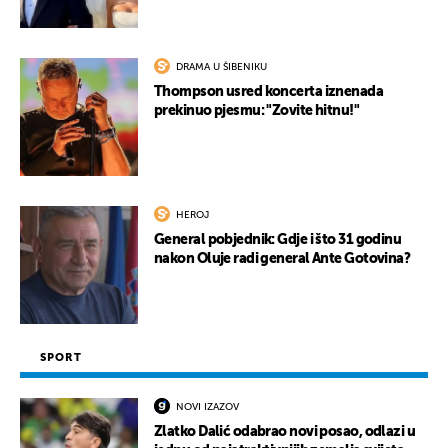
DRAMA U ŠIBENIKU
Thompson usred koncerta iznenada
prekinuo pjesmu: "Zovite hitnu!"
HEROJ
General pobjednik: Gdje i što 31 godinu
nakon Oluje radi general Ante Gotovina?
SPORT
NOVI IZAZOV
Zlatko Dalić odabrao novi posao, odlazi u