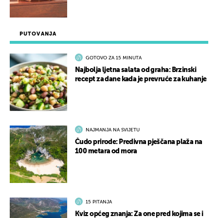
PUTOVANJA
GOTOVO ZA 15 MINUTA
Najbolja ljetna salata od graha: Brzinski
recept za dane kada je prevruće za kuhanje
NAJMANJA NA SVIJETU
Čudo prirode: Predivna pješčana plaža na
100 metara od mora
15 PITANJA
Kviz općeg znanja: Za one pred kojima se i