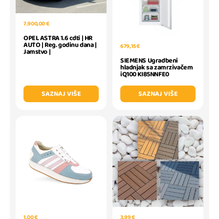
7.900,00 €
OPEL ASTRA 1.6 cdti | HR
AUTO | Reg. godinu dana |
679,15 €
Jamstvo |
SIEMENS Ugradbeni
hladnjak sa zamrzivačem
iQ100 KI85NNFE0
SAZNAJ VIŠE
SAZNAJ VIŠE
1,00 €
3,99 €