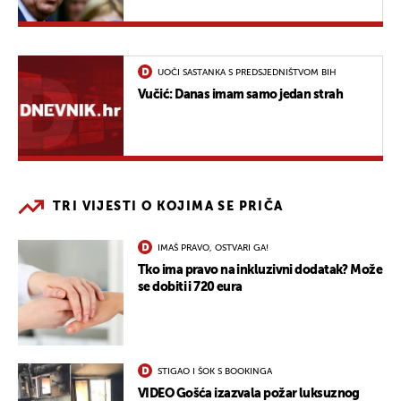
UOČI SASTANKA S PREDSJEDNIŠTVOM BIH
Vučić: Danas imam samo jedan strah
TRI VIJESTI O KOJIMA SE PRIČA
IMAŠ PRAVO, OSTVARI GA!
Tko ima pravo na inkluzivni dodatak? Može
se dobiti i 720 eura
STIGAO I ŠOK S BOOKINGA
VIDEO Gošća izazvala požar luksuznog