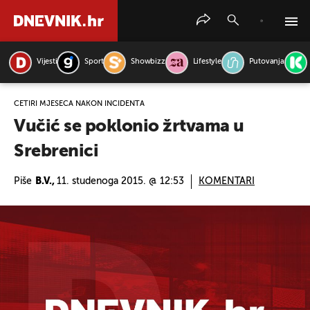
Vijesti
Sport
Showbizz
Lifestyle
Putovanja
PRETRAŽITE VIJESTI
ČETIRI MJESECA NAKON INCIDENTA
Vučić se poklonio žrtvama u
Srebrenici
Piše
B.V.,
11. studenoga 2015. @ 12:53
KOMENTARI