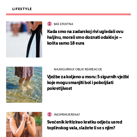
LIFESTYLE
BAŠ EFEKTNA
Kada smo na zadarskoj rivi ugledali ovu
haljinu, morali smo doznati odakle je –
košta samo 18 eura
NAJSIGURNIJI OBLIK REKREACIJE
Vježbe za koljeno u moru: 5 sigurnih vježbi
koje mogu smanjiti bol i poboljšati
pokretljivost
(NE)PRIMJERENA?
Svećenik kritizirao kratku odjeću usred
toplinskog vala, slažete li se s njim?