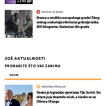
1:02
5
SPUSTILA SE RAJNA
Drama u središtu europskoga grada! Zbog
niskog vodostaja otkrivena grdosija teška
250 kilograma: Evakuiran dio grada
JOŠ AKTUALNOSTI
PRONAĐITE ŠTO VAS ZANIMA
SHOW
RASKOŠNA PROSLAVA
Ovako je izgledalo vjenčanje Tije Jurčić: Do
oltara ju je dopratio očuh, a slavilo se uz
Olivera i Rozgu