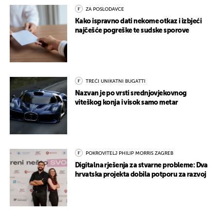
ZA POSLODAVCE
Kako ispravno dati nekome otkaz i izbjeći
najčešće pogreške te sudske sporove
TREĆI UNIKATNI BUGATTI
Nazvan je po vrsti srednjovjekovnog
viteškog konja i visok samo metar
POKROVITELJ PHILIP MORRIS ZAGREB
Digitalna rješenja za stvarne probleme: Dva
hrvatska projekta dobila potporu za razvoj