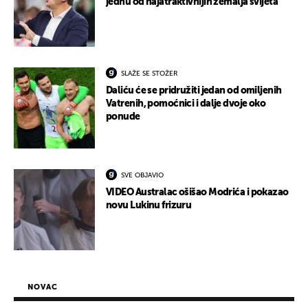
jednu od najatraktivnijih zemalja svijeta
SLAŽE SE STOŽER
Daliću će se pridružiti jedan od omiljenih
Vatrenih, pomoćnici i dalje dvoje oko
ponude
SVE OBJAVIO
VIDEO Australac ošišao Modrića i pokazao
novu Lukinu frizuru
NOVAC