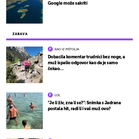
Google može sakriti
ZABAVA
KAO IZ PIŠTOLJA
Dobacila komentar trudnici bez noge, a
muž ispalio odgovor kao da je samo
čekao…
LOL
"Je li živ, zna li se?": Snimka s Jadrana
postala hit, radi li i vaš muž ovo?