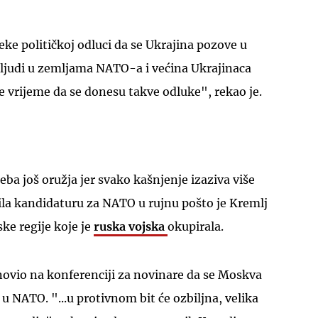
e političkoj odluci da se Ukrajina pozove u
 ljudi u zemljama NATO-a i većina Ukrajinaca
je vrijeme da se donesu takve odluke", rekao je.
reba još oružja jer svako kašnjenje izaziva više
vila kandidaturu za NATO u rujnu pošto je Kremlj
ske regije koje je
ruska vojska
okupirala.
novio na konferenciji za novinare da se Moskva
u NATO. "...u protivnom bit će ozbiljna, velika