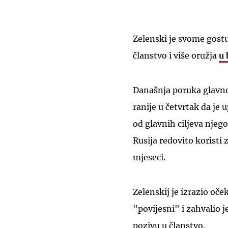
Zelenski je svome gostu
članstvo i više oružja
u 
Današnja poruka glavnog
ranije u četvrtak da je
od glavnih ciljeva njego
Rusija redovito koristi 
mjeseci.
Zelenskij je izrazio oče
"povijesni" i zahvalio j
pozivu u članstvo.