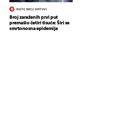
RASTE BROJ MRTVIH
Broj zaraženih prvi put
premašio četiri tisuće: Širi se
smrtonosna epidemija