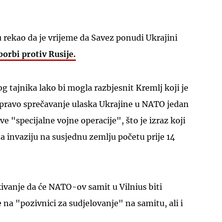
 rekao da je vrijeme da Savez ponudi Ukrajini
borbi protiv Rusije.
UKLJUČITE NOTIFIKACIJE
 tajnika lako bi mogla razbjesnit Kremlj koji je
 upravo sprečavanje ulaska Ukrajine u NATO jedan
ve "specijalne vojne operacije", što je izraz koji
za invaziju na susjednu zemlju početu prije 14
kivanje da će NATO-ov samit u Vilnius biti
e na "pozivnici za sudjelovanje" na samitu, ali i