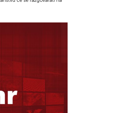
članstvu će se razgovarati na