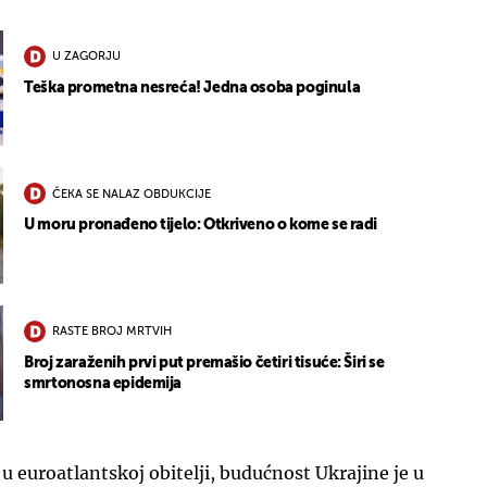
U ZAGORJU
Teška prometna nesreća! Jedna osoba poginula
ČEKA SE NALAZ OBDUKCIJE
U moru pronađeno tijelo: Otkriveno o kome se radi
RASTE BROJ MRTVIH
Broj zaraženih prvi put premašio četiri tisuće: Širi se
smrtonosna epidemija
u euroatlantskoj obitelji, budućnost Ukrajine je u