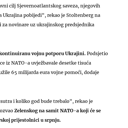
vni cilj Sjevernoatlantskog saveza, njegovih
da Ukrajina pobijedi", rekao je Stoltenberg na
i za novinare uz ukrajinskog predsjednika
kontinuiranu vojnu potporu Ukrajini.
Podsjetio
ice iz NATO-a uvježbavale desetke tisuća
ružile 65 milijarda eura vojne pomoći, dodaje
sutra i koliko god bude trebalo", rekao je
pozvao
Zelenskog na samit NATO-a koji će se
vskoj prijestolnici u srpnju.