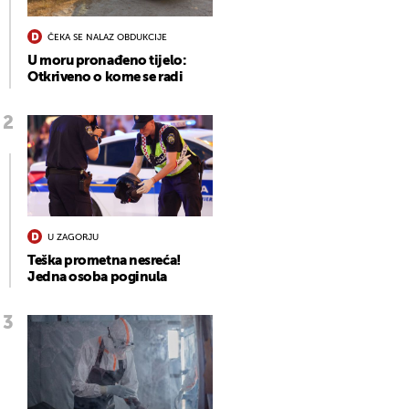
ČEKA SE NALAZ OBDUKCIJE
U moru pronađeno tijelo:
Otkriveno o kome se radi
U ZAGORJU
Teška prometna nesreća!
Jedna osoba poginula