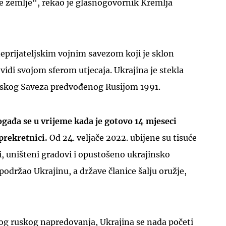
še zemlje", rekao je glasnogovornik Kremlja
rijateljskim vojnim savezom koji je sklon
vidi svojom sferom utjecaja. Ukrajina je stekla
tskog Saveza predvođenog Rusijom 1991.
ogađa se u vrijeme kada je gotovo 14 mjeseci
 prekretnici.
Od 24. veljače 2022. ubijene su tisuće
ni, uništeni gradovi i opustošeno ukrajinsko
održao Ukrajinu, a države članice šalju oružje,
og ruskog napredovanja, Ukrajina se nada početi