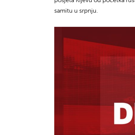
posjeta Kijevu od početka rusk
samitu u srpnju.