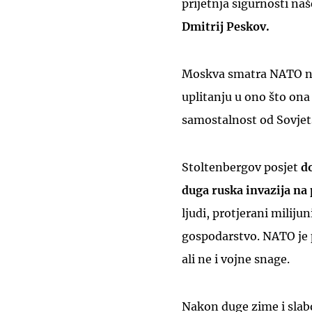
prijetnja sigurnosti na
Dmitrij Peskov.
Moskva smatra NATO nep
uplitanju u ono što ona 
samostalnost od Sovje
Stoltenbergov posjet
d
duga ruska invazija na
ljudi, protjerani miliju
gospodarstvo. NATO je p
ali ne i vojne snage.
Nakon duge zime i slab