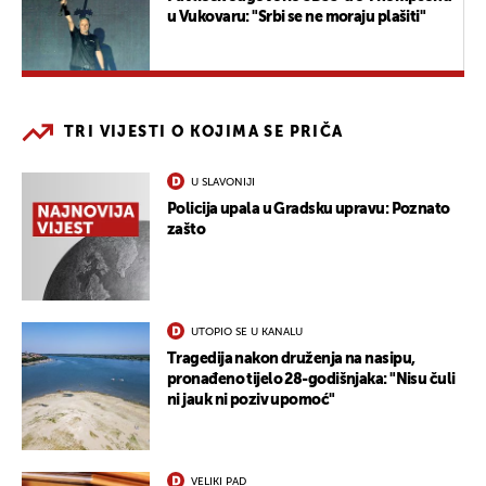
u Vukovaru: "Srbi se ne moraju plašiti"
TRI VIJESTI O KOJIMA SE PRIČA
U SLAVONIJI
Policija upala u Gradsku upravu: Poznato
zašto
UTOPIO SE U KANALU
Tragedija nakon druženja na nasipu,
pronađeno tijelo 28-godišnjaka: "Nisu čuli
ni jauk ni poziv upomoć"
VELIKI PAD