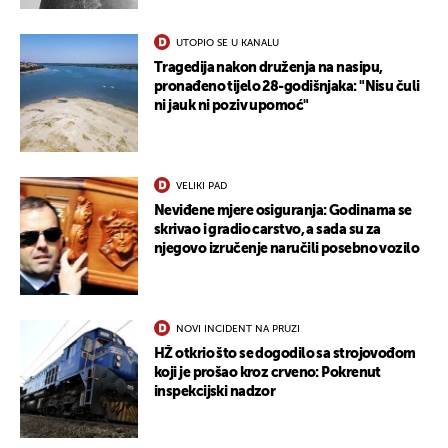
UTOPIO SE U KANALU
Tragedija nakon druženja na nasipu,
pronađeno tijelo 28-godišnjaka: "Nisu čuli
ni jauk ni poziv upomoć"
VELIKI PAD
Neviđene mjere osiguranja: Godinama se
skrivao i gradio carstvo, a sada su za
njegovo izručenje naručili posebno vozilo
NOVI INCIDENT NA PRUZI
HŽ otkrio što se dogodilo sa strojovođom
koji je prošao kroz crveno: Pokrenut
inspekcijski nadzor
UKLJUČITE NOTIFIKACIJE