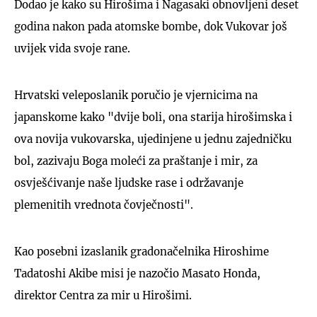
Dodao je kako su Hirošima i Nagasaki obnovljeni deset
godina nakon pada atomske bombe, dok Vukovar još
uvijek vida svoje rane.
Hrvatski veleposlanik poručio je vjernicima na
japanskome kako "dvije boli, ona starija hirošimska i
ova novija vukovarska, ujedinjene u jednu zajedničku
bol, zazivaju Boga moleći za praštanje i mir, za
osvješćivanje naše ljudske rase i održavanje
plemenitih vrednota čovječnosti".
Kao posebni izaslanik gradonačelnika Hiroshime
Tadatoshi Akibe misi je nazočio Masato Honda,
direktor Centra za mir u Hirošimi.