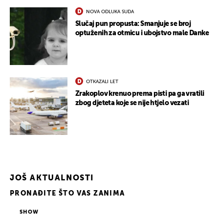
NOVA ODLUKA SUDA
Slučaj pun propusta: Smanjuje se broj
optuženih za otmicu i ubojstvo male Danke
OTKAZALI LET
Zrakoplov krenuo prema pisti pa ga vratili
zbog djeteta koje se nije htjelo vezati
JOŠ AKTUALNOSTI
PRONAĐITE ŠTO VAS ZANIMA
SHOW