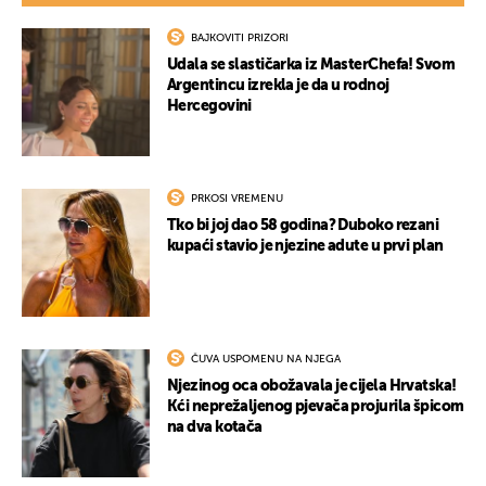
BAJKOVITI PRIZORI
Udala se slastičarka iz MasterChefa! Svom
Argentincu izrekla je da u rodnoj
Hercegovini
PRKOSI VREMENU
Tko bi joj dao 58 godina? Duboko rezani
kupaći stavio je njezine adute u prvi plan
ČUVA USPOMENU NA NJEGA
Njezinog oca obožavala je cijela Hrvatska!
Kći neprežaljenog pjevača projurila špicom
na dva kotača