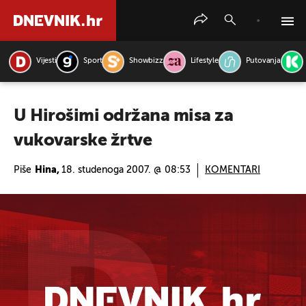
Vijesti
Sport
Showbizz
Lifestyle
Putovanja
PRETRAŽITE VIJESTI
U Hirošimi održana misa za
vukovarske žrtve
Piše
Hina,
18. studenoga 2007. @ 08:53
KOMENTARI