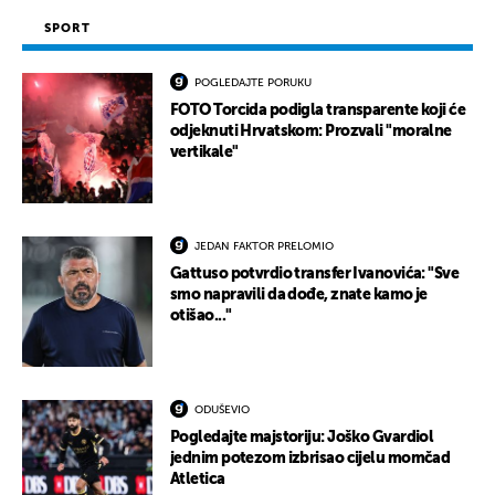
SPORT
POGLEDAJTE PORUKU
FOTO Torcida podigla transparente koji će
odjeknuti Hrvatskom: Prozvali "moralne
vertikale"
JEDAN FAKTOR PRELOMIO
Gattuso potvrdio transfer Ivanovića: "Sve
smo napravili da dođe, znate kamo je
otišao..."
ODUŠEVIO
Pogledajte majstoriju: Joško Gvardiol
jednim potezom izbrisao cijelu momčad
Atletica