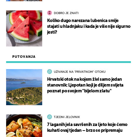
DOBRO JE ZNATI
Koliko dugo narezana lubenica smije
stajati u hladnjaku i kada je više nije sigurno
jesti?
PUTOVANJA
UŽIVANJE NA "PRIVATNOM" OTOKU
Hrvatski otok na kojem živi samo jedan
stanovnik: Ljepotan koji je diljem svijeta
poznat po svojem "bijelom zlatu"
TJEDNI JELOVNIK
7 laganih jela savršenih za ljeto koje ćemo
kuhati ovaj tjedan – brzo se pripremaju