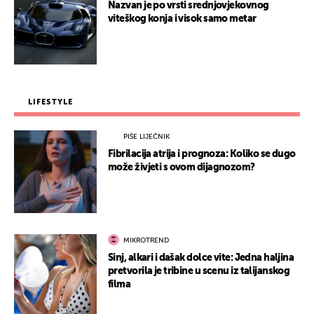
Nazvan je po vrsti srednjovjekovnog
viteškog konja i visok samo metar
LIFESTYLE
PIŠE LIJEČNIK
Fibrilacija atrija i prognoza: Koliko se dugo
može živjeti s ovom dijagnozom?
MIKROTREND
Sinj, alkari i dašak dolce vite: Jedna haljina
pretvorila je tribine u scenu iz talijanskog
filma