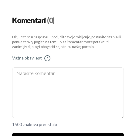
Komentari
(0)
Uključite se u raspravu – podijelite svoje mišljenje, postavite pitanja ili
ponudite svoj pogled na temu. Vaš komentar može potaknuti
zanimljiv dijalog i obogatiti zajednicu našeg portala.
Važna obavijest
!
1500 znakova preostalo