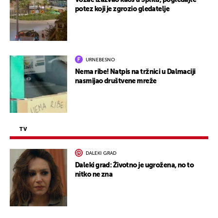
Vozač izazvao kaos u Splitu, pogledajte
potez koji je zgrozio gledatelje
URNEBESNO
Nema ribe! Natpis na tržnici u Dalmaciji
nasmijao društvene mreže
TV
DALEKI GRAD
Daleki grad: Životno je ugrožena, no to
nitko ne zna