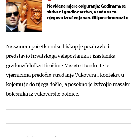
Neviđene mjere osiguranja: Godinama se
skrivao i gradio carstvo, a sada su za
njegovo izručenje naručili posebno vozilo
Na samom početku mise biskup je pozdravio i
predstavio hrvatskoga veleposlanika i izaslanika
gradonačelnika Hirošime Masato Hondu, te je
vjernicima predočio stradanje Vukovara i kontekst u
kojemu je do njega došlo, a posebno je izdvojio masakr
bolesnika iz vukovarske bolnice.