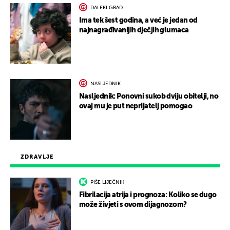
DALEKI GRAD
Ima tek šest godina, a već je jedan od
najnagrađivanijih dječjih glumaca
NASLJEDNIK
Nasljednik: Ponovni sukob dviju obitelji, no
ovaj mu je put neprijatelj pomogao
ZDRAVLJE
PIŠE LIJEČNIK
Fibrilacija atrija i prognoza: Koliko se dugo
može živjeti s ovom dijagnozom?