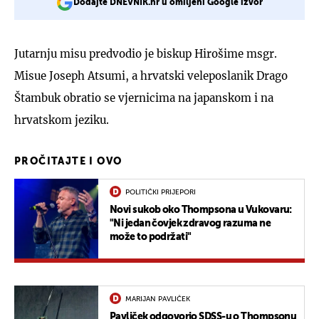
Dodajte DNEVNIK.hr u omiljeni Google izvor
Jutarnju misu predvodio je biskup Hirošime msgr.
Misue Joseph Atsumi, a hrvatski veleposlanik Drago
Štambuk obratio se vjernicima na japanskom i na
hrvatskom jeziku.
PROČITAJTE I OVO
POLITIČKI PRIJEPORI
Novi sukob oko Thompsona u Vukovaru:
"Ni jedan čovjek zdravog razuma ne
može to podržati"
MARIJAN PAVLIČEK
Pavliček odgovorio SDSS-u o Thompsonu