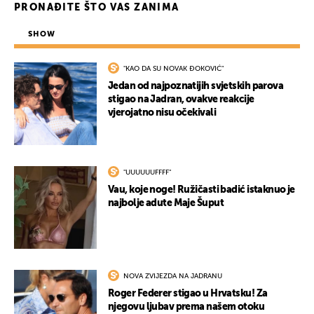
PRONAĐITE ŠTO VAS ZANIMA
SHOW
"KAO DA SU NOVAK ĐOKOVIĆ"
Jedan od najpoznatijih svjetskih parova
stigao na Jadran, ovakve reakcije
vjerojatno nisu očekivali
"UUUUUUFFFF"
Vau, koje noge! Ružičasti badić istaknuo je
najbolje adute Maje Šuput
NOVA ZVIJEZDA NA JADRANU
Roger Federer stigao u Hrvatsku! Za
njegovu ljubav prema našem otoku