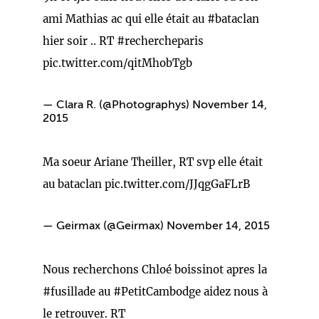
ami Mathias ac qui elle était au
#bataclan
hier soir .. RT
#rechercheparis
pic.twitter.com/qitMhobTgb
— Clara R. (@Photographys)
November 14,
2015
Ma soeur Ariane Theiller, RT svp elle était
au bataclan
pic.twitter.com/JJqgGaFLrB
— Geirmax (@Geirmax)
November 14, 2015
Nous recherchons Chloé boissinot apres la
#fusillade
au
#PetitCambodge
aidez nous à
le retrouver. RT