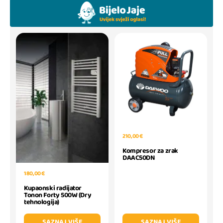
210,00 €
Kompresor za zrak
DAAC50DN
180,00 €
Kupaonski radijator
Tonon Forty 500W (Dry
tehnologija)
SAZNAJ VIŠE
SAZNAJ VIŠE