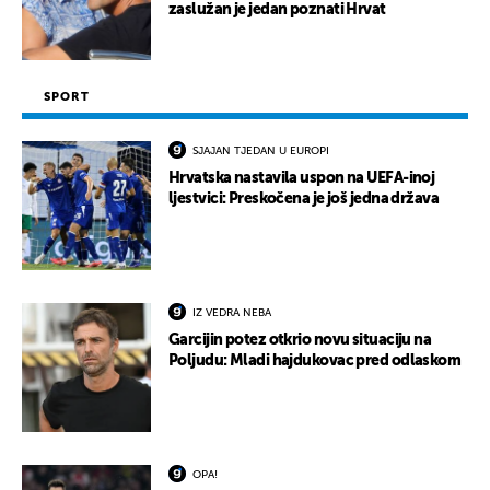
zaslužan je jedan poznati Hrvat
SPORT
SJAJAN TJEDAN U EUROPI
Hrvatska nastavila uspon na UEFA-inoj
ljestvici: Preskočena je još jedna država
IZ VEDRA NEBA
Garcijin potez otkrio novu situaciju na
Poljudu: Mladi hajdukovac pred odlaskom
OPA!