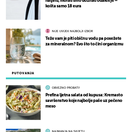
haljinu, morali smo doznati odakle je –
košta samo 18 eura
NIJE UVIJEK NAJBOLJI IZBOR
Teže vam je piti običnu vodu pa posežete
za mineralnom? Evo što to čini organizmu
PUTOVANJA
OBVEZNO PROBATI!
Prefina ljetna salata od kupusa: Kremasto
savršenstvo koje najbolje paše uz pečeno
meso
NAJMANJA NA SVIJETU