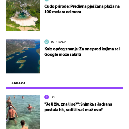
Čudo prirode: Predivna pješčana plaža na
100 metara od mora
15 PITANJA
Kviz općeg znanja: Za one pred kojima se i
Google može sakriti
ZABAVA
LOL
"Je li živ, zna li se?": Snimka s Jadrana
postala hit, radi li i vaš muž ovo?