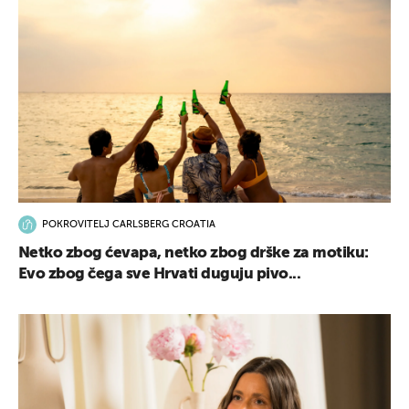
POKROVITELJ CARLSBERG CROATIA
Netko zbog ćevapa, netko zbog drške za motiku:
Evo zbog čega sve Hrvati duguju pivo...