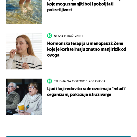
koje mogu smanjiti bol i poboljšati
pokretljivost
NOVO ISTRAŽIVANJE
Hormonska terapija u menopauzi: Žene
koje je koriste imaju znatno manji rizik od
ovoga
STUDIJA NA GOTOVO 1.900 OSOBA
Ljudi koji redovito rade ovo imaju “mlađi”
organizam, pokazuje istraživanje