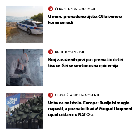
ČEKA SE NALAZ OBDUKCIJE
U moru pronađeno tijelo: Otkriveno o
kome se radi
RASTE BROJ MRTVIH
Broj zaraženih prvi put premašio četiri
tisuće: Širi se smrtonosna epidemija
OBAVJEŠTAJNO UPOZORENJE
Uzbuna na istoku Europe: Rusija bi mogla
napasti, a poznato i kada! Moguć i kopneni
upad u članicu NATO-a