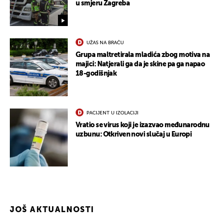
u smjeru Zagreba
UŽAS NA BRAČU
Grupa maltretirala mladića zbog motiva na
majici: Natjerali ga da je skine pa ga napao
18-godišnjak
PACIJENT U IZOLACIJI
UKLJUČITE NOTIFIKACIJE
Vratio se virus koji je izazvao međunarodnu
uzbunu: Otkriven novi slučaj u Europi
JOŠ AKTUALNOSTI