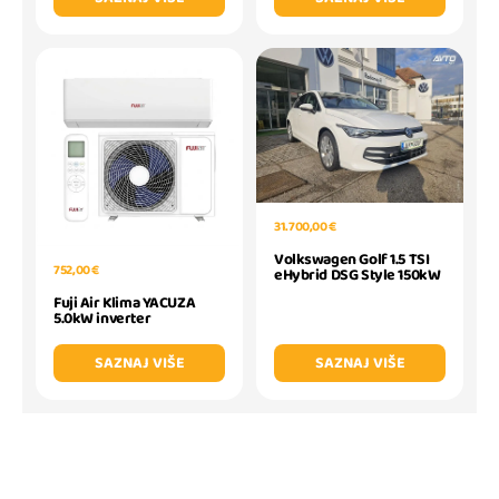
31.700,00 €
Volkswagen Golf 1.5 TSI
752,00 €
eHybrid DSG Style 150kW
Fuji Air Klima YACUZA
5.0kW inverter
SAZNAJ VIŠE
SAZNAJ VIŠE