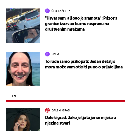
ŠTO KAŽETE?
"Hrvat sam, ali ovo je sramota": Prizor s
granice izazvao burnu raspravu na
društvenim mrežama
HMM…
To rade samo psihopati: Jedan detalj s
mora može vam otkriti puno o prijateljima
TV
DALEKI GRAD
Daleki grad: Jako je ljuta jer se miješa u
njezine stvari