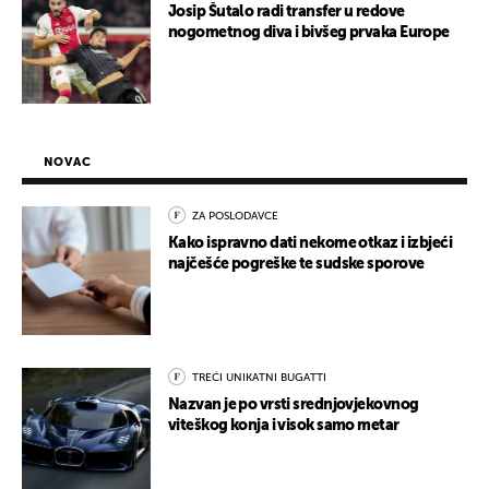
Josip Šutalo radi transfer u redove
nogometnog diva i bivšeg prvaka Europe
NOVAC
ZA POSLODAVCE
Kako ispravno dati nekome otkaz i izbjeći
najčešće pogreške te sudske sporove
TREĆI UNIKATNI BUGATTI
Nazvan je po vrsti srednjovjekovnog
viteškog konja i visok samo metar