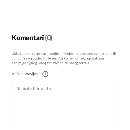
Komentari
(0)
Uključite se u raspravu – podijelite svoje mišljenje, postavite pitanja ili
ponudite svoj pogled na temu. Vaš komentar može potaknuti
zanimljiv dijalog i obogatiti zajednicu našeg portala.
Važna obavijest
!