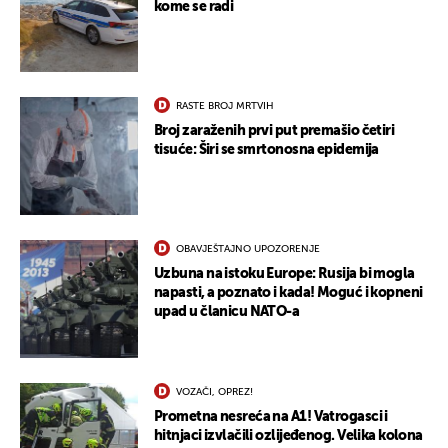
kome se radi
RASTE BROJ MRTVIH
Broj zaraženih prvi put premašio četiri
tisuće: Širi se smrtonosna epidemija
OBAVJEŠTAJNO UPOZORENJE
Uzbuna na istoku Europe: Rusija bi mogla
napasti, a poznato i kada! Moguć i kopneni
upad u članicu NATO-a
VOZAČI, OPREZ!
Prometna nesreća na A1! Vatrogasci i
hitnjaci izvlačili ozlijeđenog. Velika kolona