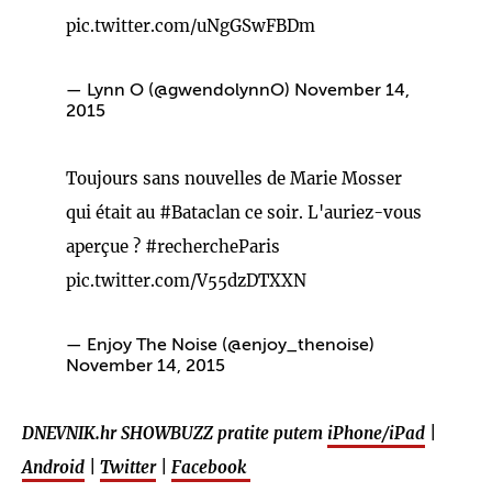
pic.twitter.com/uNgGSwFBDm
— Lynn O (@gwendolynnO)
November 14,
2015
Toujours sans nouvelles de Marie Mosser
qui était au
#Bataclan
ce soir. L'auriez-vous
aperçue ?
#rechercheParis
pic.twitter.com/V55dzDTXXN
— Enjoy The Noise (@enjoy_thenoise)
November 14, 2015
DNEVNIK.hr SHOWBUZZ pratite putem
iPhone/iPad
|
Android
|
Twitter
|
Facebook