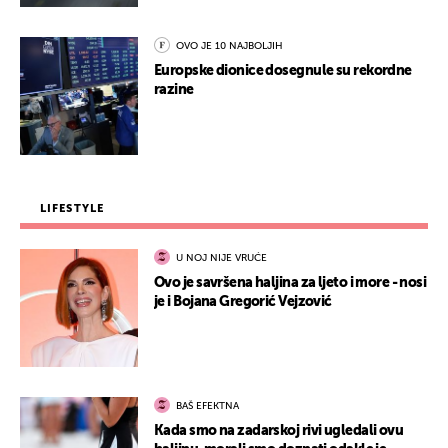
OVO JE 10 NAJBOLJIH
Europske dionice dosegnule su rekordne
razine
LIFESTYLE
U NOJ NIJE VRUĆE
Ovo je savršena haljina za ljeto i more - nosi
je i Bojana Gregorić Vejzović
BAŠ EFEKTNA
Kada smo na zadarskoj rivi ugledali ovu