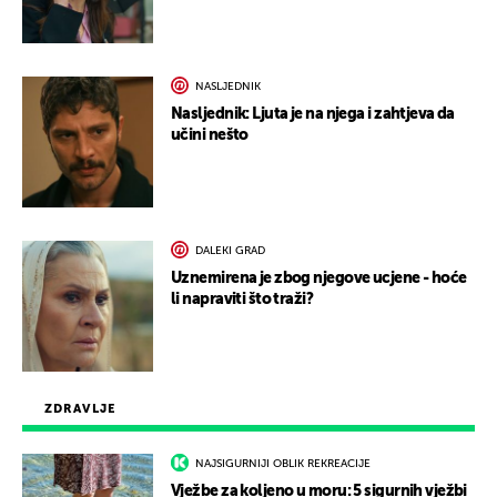
NASLJEDNIK
Nasljednik: Ljuta je na njega i zahtjeva da
učini nešto
DALEKI GRAD
Uznemirena je zbog njegove ucjene - hoće
li napraviti što traži?
ZDRAVLJE
NAJSIGURNIJI OBLIK REKREACIJE
Vježbe za koljeno u moru: 5 sigurnih vježbi