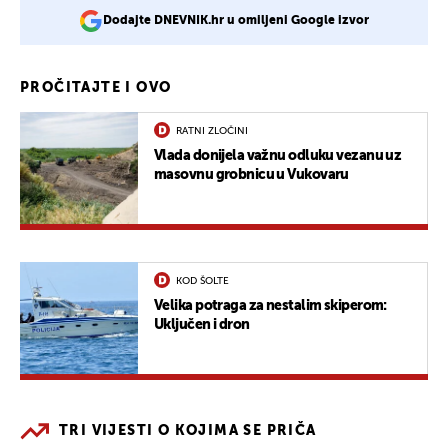
Dodajte DNEVNIK.hr u omiljeni Google izvor
PROČITAJTE I OVO
RATNI ZLOČINI
Vlada donijela važnu odluku vezanu uz
masovnu grobnicu u Vukovaru
KOD ŠOLTE
Velika potraga za nestalim skiperom:
Uključen i dron
TRI VIJESTI O KOJIMA SE PRIČA