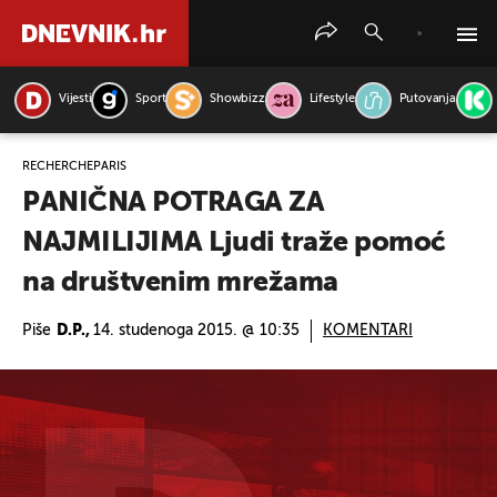
Vijesti
Sport
Showbizz
Lifestyle
Putovanja
PRETRAŽITE VIJESTI
RECHERCHEPARIS
PANIČNA POTRAGA ZA
NAJMILIJIMA Ljudi traže pomoć
na društvenim mrežama
Piše
D.P.,
14. studenoga 2015. @ 10:35
KOMENTARI