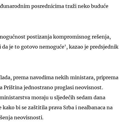
međunarodnim posrednicima traži neko buduće
 mogućnost postizanja kompromisnog rešenja,
i da je to gotovo nemoguće', kazao je predsjednik
UKLJUČITE NOTIFIKACIJE
Vlada, prema navodima nekih ministara, priprema
da Priština jednostrano proglasi neovisnost.
 ministarstva moraju u sljedećih sedam dana
e kako bi se zaštitila prava Srba i nealbanaca na
šenja neovisnosti.