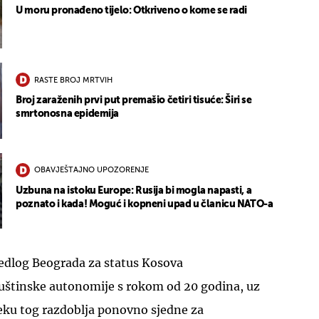
U moru pronađeno tijelo: Otkriveno o kome se radi
RASTE BROJ MRTVIH
Broj zaraženih prvi put premašio četiri tisuće: Širi se
smrtonosna epidemija
OBAVJEŠTAJNO UPOZORENJE
Uzbuna na istoku Europe: Rusija bi mogla napasti, a
poznato i kada! Moguć i kopneni upad u članicu NATO-a
jedlog Beograda za status Kosova
štinske autonomije s rokom od 20 godina, uz
eku tog razdoblja ponovno sjedne za