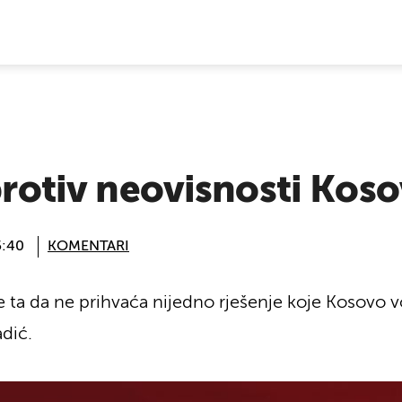
E VIJESTI
 protiv neovisnosti Kos
5:40
KOMENTARI
e ta da ne prihvaća nijedno rješenje koje Kosovo vo
adić.