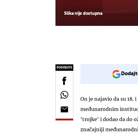
Slika nije dostupna
PODIJELITE
Dodajt
On je najavio da su 18. 
međunarodnim instituci
'trojke' i dodao da do 
značajniji međunarodni