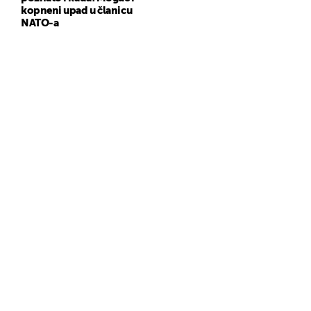
kopneni upad u članicu
NATO-a