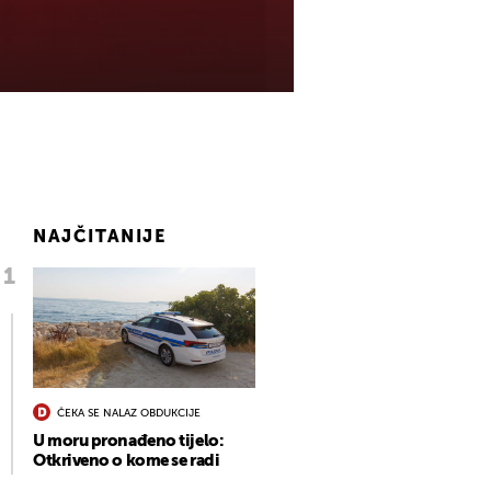
NAJČITANIJE
ČEKA SE NALAZ OBDUKCIJE
U moru pronađeno tijelo:
Otkriveno o kome se radi