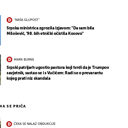
"NAŠA GLUPOST"
Srpska ministrica zgrozila izjavom: "Da sam bila
Milošević, '98. bih etnički očistila Kosovo"
MARK BURNS
Srpski patrijarh ugostio pastora koji tvrdi da je Trumpov
savjetnik, sastao se i s Vučićem: Radi se o prevarantu
kojeg prati niz skandala
IMA SE PRIČA
ČEKA SE NALAZ OBDUKCIJE