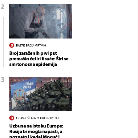
RASTE BROJ MRTVIH
Broj zaraženih prvi put
premašio četiri tisuće: Širi se
smrtonosna epidemija
OBAVJEŠTAJNO UPOZORENJE
Uzbuna na istoku Europe:
Rusija bi mogla napasti, a
poznato i kada! Moguć i