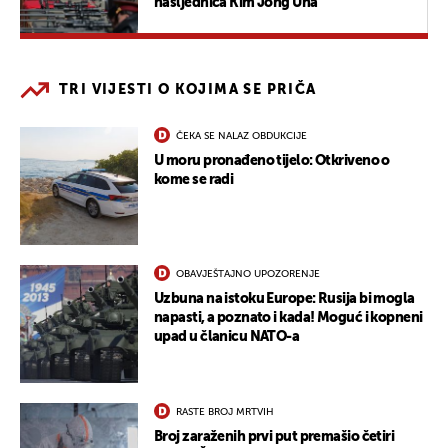
nasljednica Kim Jong Una"
TRI VIJESTI O KOJIMA SE PRIČA
ČEKA SE NALAZ OBDUKCIJE
U moru pronađeno tijelo: Otkriveno o
kome se radi
OBAVJEŠTAJNO UPOZORENJE
Uzbuna na istoku Europe: Rusija bi mogla
napasti, a poznato i kada! Moguć i kopneni
upad u članicu NATO-a
RASTE BROJ MRTVIH
Broj zaraženih prvi put premašio četiri