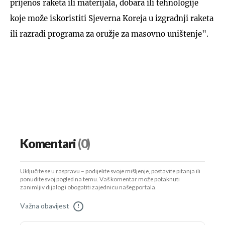
prijenos raketa ili materijala, dobara ili tehnologije
koje može iskoristiti Sjeverna Koreja u izgradnji raketa
ili razradi programa za oružje za masovno uništenje".
Komentari
(0)
Uključite se u raspravu – podijelite svoje mišljenje, postavite pitanja ili
ponudite svoj pogled na temu. Vaš komentar može potaknuti
zanimljiv dijalog i obogatiti zajednicu našeg portala.
Važna obavijest
!