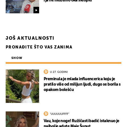
i ja ne možemo oka sklopiti"
JOŠ AKTUALNOSTI
PRONAĐITE ŠTO VAS ZANIMA
SHOW
U 27. GODINI
Preminula je mlada influencerica koju je
pratilo više od milijun ljudi, dugo se borila s
opakom bolešću
UKLJUČITE NOTIFIKACIJE
"UUUUUUFFFF"
Vau, koje noge! Ružičasti badić istaknuo je
najbolje adute Maje Šuput