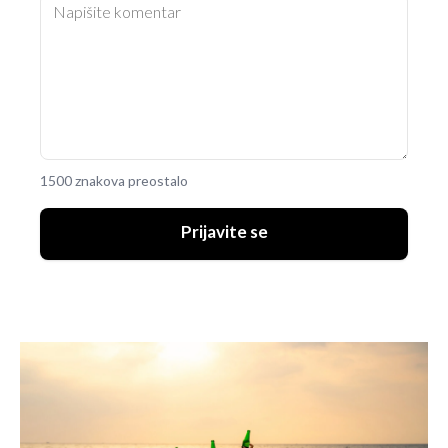
1500 znakova preostalo
Prijavite se