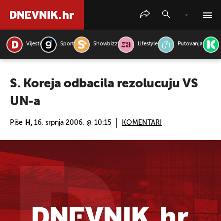
Vijesti
Sport
Showbizz
Lifestyle
Putovanja
PRETRAŽITE VIJESTI
S. Koreja odbacila rezolucuju VS
UN-a
Piše
H,
16. srpnja 2006. @ 10:15
KOMENTARI