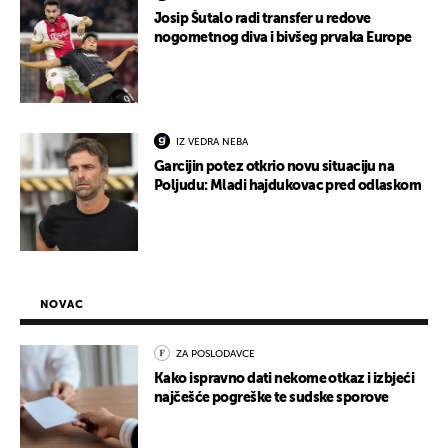
Josip Šutalo radi transfer u redove
nogometnog diva i bivšeg prvaka Europe
IZ VEDRA NEBA
Garcijin potez otkrio novu situaciju na
Poljudu: Mladi hajdukovac pred odlaskom
NOVAC
ZA POSLODAVCE
Kako ispravno dati nekome otkaz i izbjeći
najčešće pogreške te sudske sporove