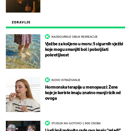
ZDRAVLJE
NAJSIGURNIJI OBLIK REKREACIJE
Vježbe za koljeno u moru: 5 sigurnih vježbi
koje mogu smanjiti bol i poboljšati
pokretljivost
NOVO ISTRAŽIVANJE
Hormonska terapija u menopauzi: Žene
koje je koriste imaju znatno manji rizik od
ovoga
STUDIJA NA GOTOVO 1.900 OSOBA
Ljudi koji redovito rade ovo imaju “mlađi”