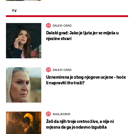
TV
DALEKI GRAD
Daleki grad: Jako je ljuta jer se miješa u
njezine stvari
DALEKI GRAD
Uznemirena je zbog njegove ucjene - hoće
li napraviti što traži?
NASLJEDNIK
Želi da njih troje sretno žive, a nije ni
svjesna da ga je odavno izgubila