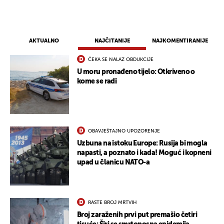
AKTUALNO
NAJČITANIJE
NAJKOMENTIRANIJE
ČEKA SE NALAZ OBDUKCIJE
U moru pronađeno tijelo: Otkriveno o
kome se radi
OBAVJEŠTAJNO UPOZORENJE
Uzbuna na istoku Europe: Rusija bi mogla
napasti, a poznato i kada! Moguć i kopneni
upad u članicu NATO-a
RASTE BROJ MRTVIH
Broj zaraženih prvi put premašio četiri