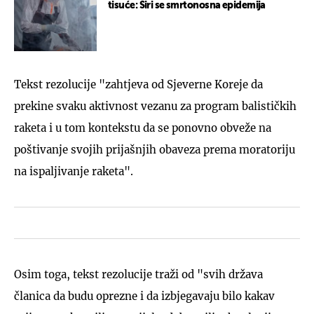
tisuće: Širi se smrtonosna epidemija
Tekst rezolucije "zahtjeva od Sjeverne Koreje da
prekine svaku aktivnost vezanu za program balističkih
raketa i u tom kontekstu da se ponovno obveže na
poštivanje svojih prijašnjih obaveza prema moratoriju
na ispaljivanje raketa".
Osim toga, tekst rezolucije traži od "svih država
članica da budu oprezne i da izbjegavaju bilo kakav