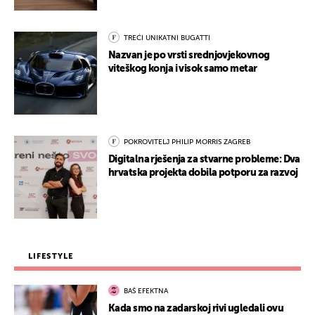
TREĆI UNIKATNI BUGATTI
Nazvan je po vrsti srednjovjekovnog
viteškog konja i visok samo metar
POKROVITELJ PHILIP MORRIS ZAGREB
Digitalna rješenja za stvarne probleme: Dva
hrvatska projekta dobila potporu za razvoj
LIFESTYLE
BAŠ EFEKTNA
Kada smo na zadarskoj rivi ugledali ovu