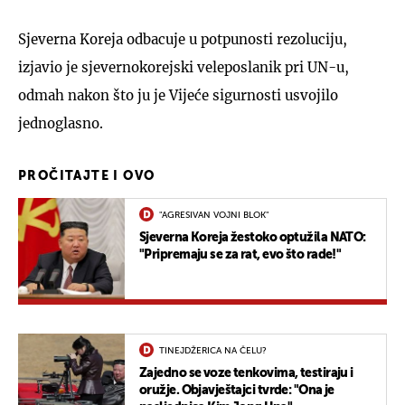
Sjeverna Koreja odbacuje u potpunosti rezoluciju,
izjavio je sjevernokorejski veleposlanik pri UN-u,
odmah nakon što ju je Vijeće sigurnosti usvojilo
jednoglasno.
PROČITAJTE I OVO
"AGRESIVAN VOJNI BLOK"
Sjeverna Koreja žestoko optužila NATO:
"Pripremaju se za rat, evo što rade!"
TINEJDŽERICA NA ČELU?
Zajedno se voze tenkovima, testiraju i
oružje. Objavještajci tvrde: "Ona je