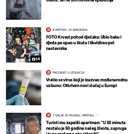
tisuće: Širi se smrtonosna epidemija
8 MRTVIH, 15 RANJENIH
FOTO Krvavi pohod dječaka: Ubio baku i
djeda pa upao u školu i likvidirao pet
nastavnika
14
PACIJENT U IZOLACIJI
Vratio se virus koji je izazvao međunarodnu
uzbunu: Otkriven novi slučaj u Europi
"I DALJE SU PLESALI, VRIŠTALI..."
Turisti mu zapalili apartman: "U 30 minuta
nestalo je 50 godina našeg života, supruga