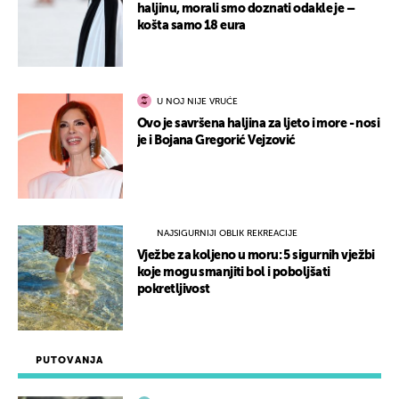
haljinu, morali smo doznati odakle je –
košta samo 18 eura
U NOJ NIJE VRUĆE
Ovo je savršena haljina za ljeto i more - nosi
je i Bojana Gregorić Vejzović
NAJSIGURNIJI OBLIK REKREACIJE
Vježbe za koljeno u moru: 5 sigurnih vježbi
koje mogu smanjiti bol i poboljšati
pokretljivost
PUTOVANJA