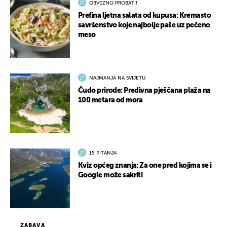
OBVEZNO PROBATI!
Prefina ljetna salata od kupusa: Kremasto
savršenstvo koje najbolje paše uz pečeno
meso
NAJMANJA NA SVIJETU
Čudo prirode: Predivna pješčana plaža na
100 metara od mora
15 PITANJA
Kviz općeg znanja: Za one pred kojima se i
Google može sakriti
ZABAVA