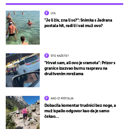
LOL
"Je li živ, zna li se?": Snimka s Jadrana
postala hit, radi li i vaš muž ovo?
ŠTO KAŽETE?
"Hrvat sam, ali ovo je sramota": Prizor s
granice izazvao burnu raspravu na
društvenim mrežama
KAO IZ PIŠTOLJA
Dobacila komentar trudnici bez noge, a
muž ispalio odgovor kao da je samo
čekao…