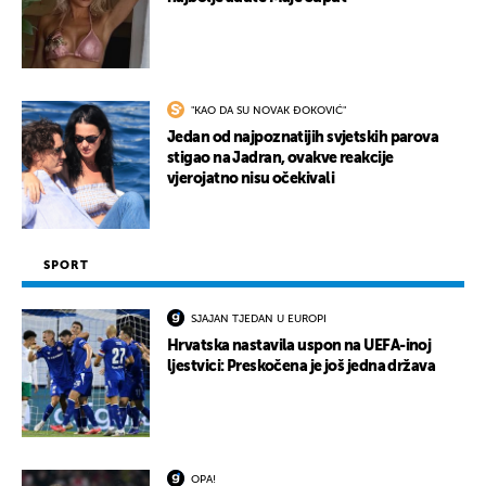
"KAO DA SU NOVAK ĐOKOVIĆ"
Jedan od najpoznatijih svjetskih parova
stigao na Jadran, ovakve reakcije
vjerojatno nisu očekivali
SPORT
SJAJAN TJEDAN U EUROPI
Hrvatska nastavila uspon na UEFA-inoj
ljestvici: Preskočena je još jedna država
OPA!