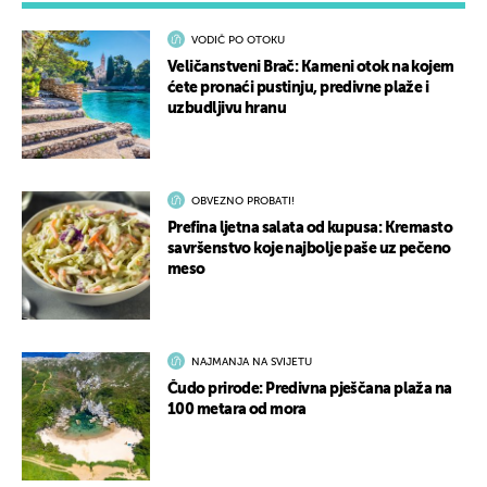
VODIČ PO OTOKU
Veličanstveni Brač: Kameni otok na kojem
ćete pronaći pustinju, predivne plaže i
uzbudljivu hranu
OBVEZNO PROBATI!
Prefina ljetna salata od kupusa: Kremasto
savršenstvo koje najbolje paše uz pečeno
meso
NAJMANJA NA SVIJETU
Čudo prirode: Predivna pješčana plaža na
100 metara od mora