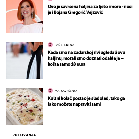
Ovo je savršena haljina za ljeto i more - nosi
je i Bojana Gregorić Vejzović
BAŠ EFEKTNA
Kada smo na zadarskoj rivi ugledali ovu
haljinu, morali smo doznati odakle je –
košta samo 18 eura
MA, SAVRŠENO!
Kultni kolač postao je sladoled, tako ga
lako možete napraviti sami
PUTOVANJA