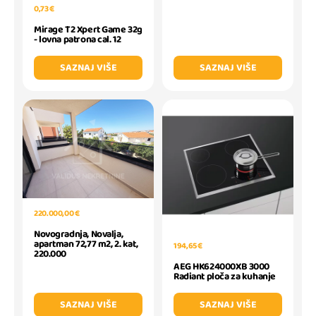
0,73 €
Mirage T2 Xpert Game 32g
- lovna patrona cal. 12
SAZNAJ VIŠE
SAZNAJ VIŠE
220.000,00 €
Novogradnja, Novalja,
apartman 72,77 m2, 2. kat,
194,65 €
220.000
AEG HK624000XB 3000
Radiant ploča za kuhanje
SAZNAJ VIŠE
SAZNAJ VIŠE