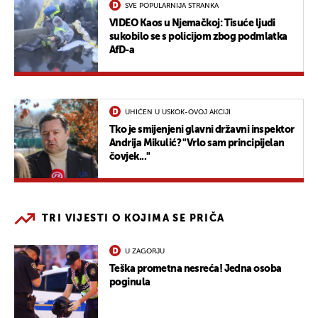
SVE POPULARNIJA STRANKA
VIDEO Kaos u Njemačkoj: Tisuće ljudi
sukobilo se s policijom zbog podmlatka
AfD-a
UHIĆEN U USKOK-OVOJ AKCIJI
Tko je smijenjeni glavni državni inspektor
Andrija Mikulić? "Vrlo sam principijelan
čovjek..."
TRI VIJESTI O KOJIMA SE PRIČA
U ZAGORJU
Teška prometna nesreća! Jedna osoba
poginula