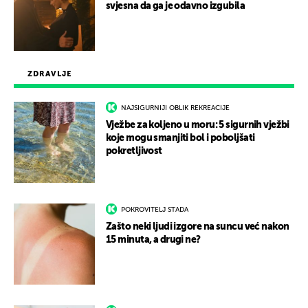
svjesna da ga je odavno izgubila
ZDRAVLJE
NAJSIGURNIJI OBLIK REKREACIJE
Vježbe za koljeno u moru: 5 sigurnih vježbi
koje mogu smanjiti bol i poboljšati
pokretljivost
POKROVITELJ STADA
Zašto neki ljudi izgore na suncu već nakon
15 minuta, a drugi ne?