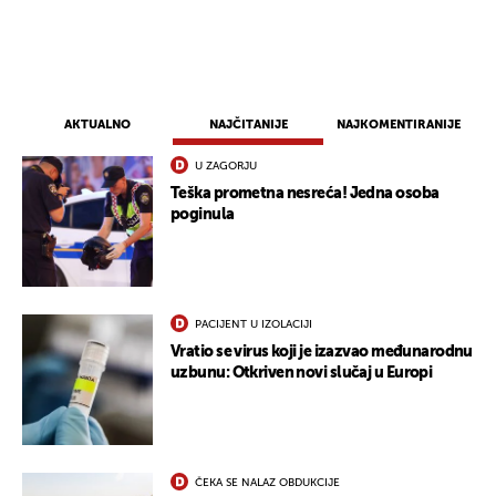
AKTUALNO
NAJČITANIJE
NAJKOMENTIRANIJE
U ZAGORJU
Teška prometna nesreća! Jedna osoba
poginula
PACIJENT U IZOLACIJI
Vratio se virus koji je izazvao međunarodnu
uzbunu: Otkriven novi slučaj u Europi
ČEKA SE NALAZ OBDUKCIJE