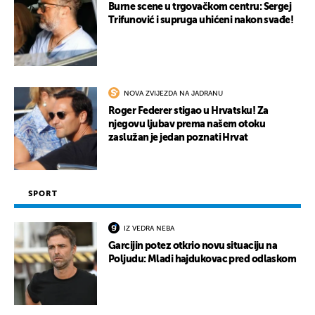
Burne scene u trgovačkom centru: Sergej
Trifunović i supruga uhićeni nakon svađe!
NOVA ZVIJEZDA NA JADRANU
Roger Federer stigao u Hrvatsku! Za
njegovu ljubav prema našem otoku
zaslužan je jedan poznati Hrvat
SPORT
IZ VEDRA NEBA
Garcijin potez otkrio novu situaciju na
Poljudu: Mladi hajdukovac pred odlaskom