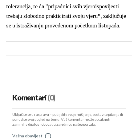
tolerancija, te da "pripadnici svih vjeroispovijesti
trebaju slobodno prakticirati svoju vjeru", zaključuje
se u istraživanju provedenom početkom listopada.
Komentari
(0)
Uključite se u raspravu – podijelite svoje mišljenje, postavite pitanja ili
ponudite svoj pogled na temu. Vaš komentar može potaknuti
zanimljiv dijalog i obogatiti zajednicu našeg portala.
Važna obavijest
!