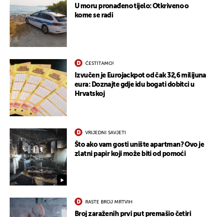
U moru pronađeno tijelo: Otkriveno o
kome se radi
ČESTITAMO!
Izvučen je Eurojackpot od čak 32,6 milijuna
eura: Doznajte gdje idu bogati dobitci u
Hrvatskoj
VRIJEDNI SAVJETI
UKLJUČITE NOTIFIKACIJE
Što ako vam gosti unište apartman? Ovo je
zlatni papir koji može biti od pomoći
RASTE BROJ MRTVIH
Broj zaraženih prvi put premašio četiri