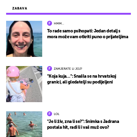
ZABAVA
HMM…
To rade samo psihopati: Jedan detalj s
mora može vam otkriti puno o prijateljima
ZAMJERATE LI JOJ?
"Koja kuja…": Snašla se na hrvatskoj
granici, ali gledatelji su podijeljeni
LOL
"Je li živ, zna li se?": Snimka s Jadrana
postala hit, radi li i vaš muž ovo?