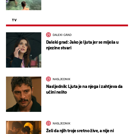
TV
DALEKI GRAD
Daleki grad: Jako je ljuta jer se miješa u
njezine stvari
NASLJEDNIK
Nasljednik: Ljuta je na njega i zahtjeva da
učini nešto
NASLJEDNIK
Želi da njih troje sretno žive, a nije ni