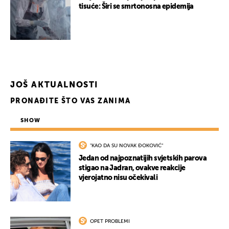
tisuće: Širi se smrtonosna epidemija
JOŠ AKTUALNOSTI
PRONAĐITE ŠTO VAS ZANIMA
SHOW
"KAO DA SU NOVAK ĐOKOVIĆ"
Jedan od najpoznatijih svjetskih parova
stigao na Jadran, ovakve reakcije
vjerojatno nisu očekivali
OPET PROBLEMI