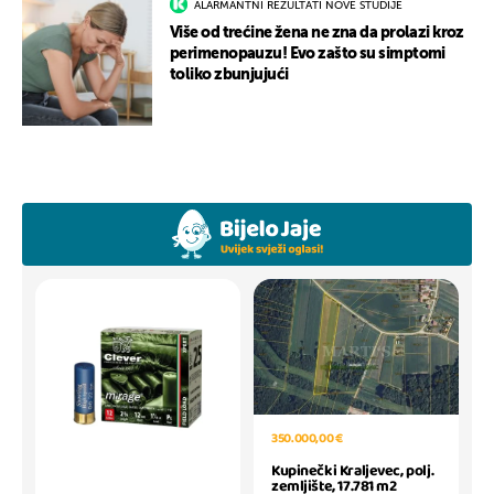
ALARMANTNI REZULTATI NOVE STUDIJE
Više od trećine žena ne zna da prolazi kroz
perimenopauzu! Evo zašto su simptomi
toliko zbunjujući
350.000,00 €
Kupinečki Kraljevec, polj.
zemljište, 17.781 m2