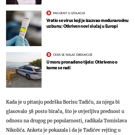
PACIJENT U IZOLACIJI
Vratio se virus koji je izazvao međunarodnu
uzbunu: Otkriven novi slučaj u Europi
ČEKA SE NALAZ OBDUKCIJE
U moru pronađeno tijelo: Otkriveno o
kome se radi
Kada je u pitanju podrška Borisu Tadiću, za njega bi
glasovalo 38 posto birača, što je uvjerljiva prednost u
odnosu na drugog po popularnosti, radikala Tomislava
Nikolića. Anketa je pokazala i da je Tadićev rejting u