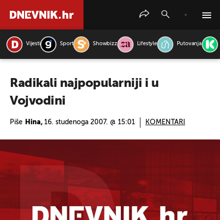
Vijesti
Sport
Showbizz
Lifestyle
Putovanja
PRETRAŽITE VIJESTI
Radikali najpopularniji i u
Vojvodini
Piše
Hina,
16. studenoga 2007. @ 15:01
KOMENTARI