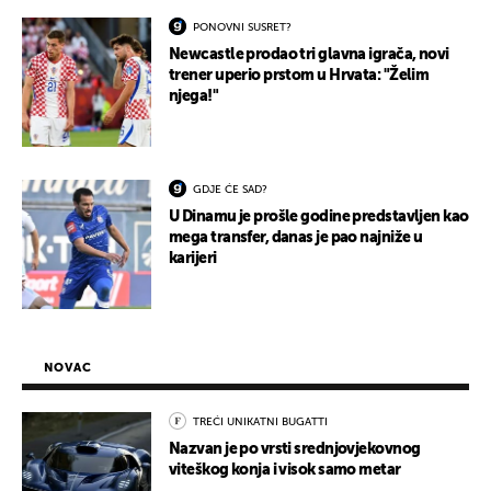
PONOVNI SUSRET?
Newcastle prodao tri glavna igrača, novi
trener uperio prstom u Hrvata: "Želim
njega!"
GDJE ĆE SAD?
U Dinamu je prošle godine predstavljen kao
mega transfer, danas je pao najniže u
karijeri
NOVAC
TREĆI UNIKATNI BUGATTI
Nazvan je po vrsti srednjovjekovnog
viteškog konja i visok samo metar