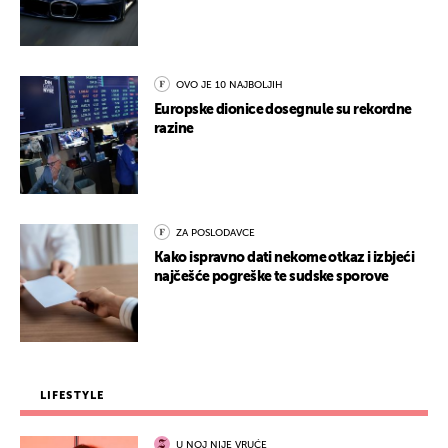
OVO JE 10 NAJBOLJIH
Europske dionice dosegnule su rekordne
razine
ZA POSLODAVCE
Kako ispravno dati nekome otkaz i izbjeći
najčešće pogreške te sudske sporove
LIFESTYLE
U NOJ NIJE VRUĆE