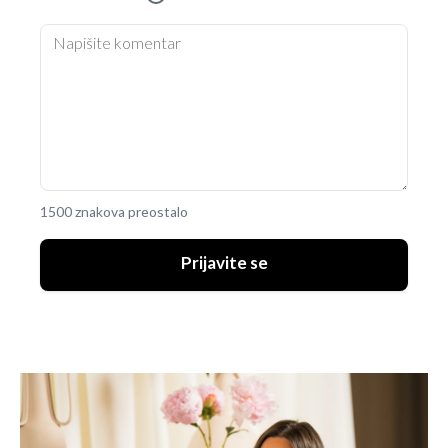
1500 znakova preostalo
Prijavite se