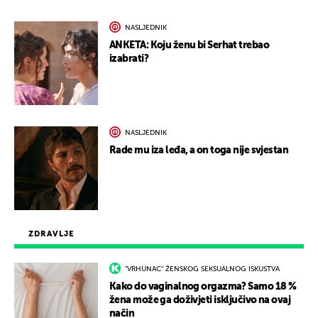
NASLJEDNIK
ANKETA: Koju ženu bi Serhat trebao
izabrati?
NASLJEDNIK
Rade mu iza leđa, a on toga nije svjestan
ZDRAVLJE
"VRHUNAC" ŽENSKOG SEKSUALNOG ISKUSTVA
Kako do vaginalnog orgazma? Samo 18 %
žena može ga doživjeti isključivo na ovaj
način