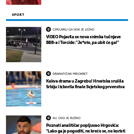
SPORT
CIPELARILI GA DOK JE LEŽAO
VIDEO Pojavila se nova snimka tučnjave
BBB-a i Torcide: "Je*ote, pa ubit će ga!"
DRAMATIČAN PREOKRET
Kakva drama u Zagrebu! Hrvatska srušila
Srbiju i izborila finale Svjetskog prvenstva
AU, OVO JE RUŽNO
Poznati analitičar popljuvao Hrgovića:
"Lako ga je pogoditi, ne kreće se, ne koristi