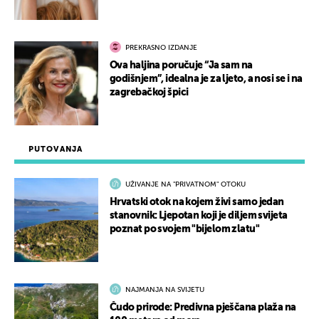
PREKRASNO IZDANJE
Ova haljina poručuje “Ja sam na
godišnjem”, idealna je za ljeto, a nosi se i na
zagrebačkoj špici
PUTOVANJA
UŽIVANJE NA "PRIVATNOM" OTOKU
Hrvatski otok na kojem živi samo jedan
stanovnik: Ljepotan koji je diljem svijeta
poznat po svojem "bijelom zlatu"
NAJMANJA NA SVIJETU
Čudo prirode: Predivna pješčana plaža na