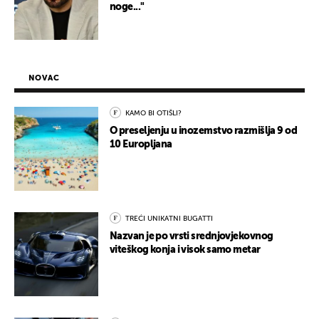
noge..."
NOVAC
KAMO BI OTIŠLI?
O preseljenju u inozemstvo razmišlja 9 od
10 Europljana
TREĆI UNIKATNI BUGATTI
Nazvan je po vrsti srednjovjekovnog
viteškog konja i visok samo metar