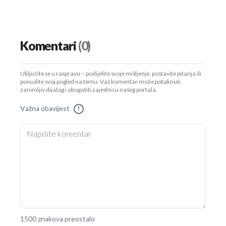
Komentari
(0)
Uključite se u raspravu – podijelite svoje mišljenje, postavite pitanja ili
ponudite svoj pogled na temu. Vaš komentar može potaknuti
zanimljiv dijalog i obogatiti zajednicu našeg portala.
Važna obavijest
!
1500 znakova preostalo