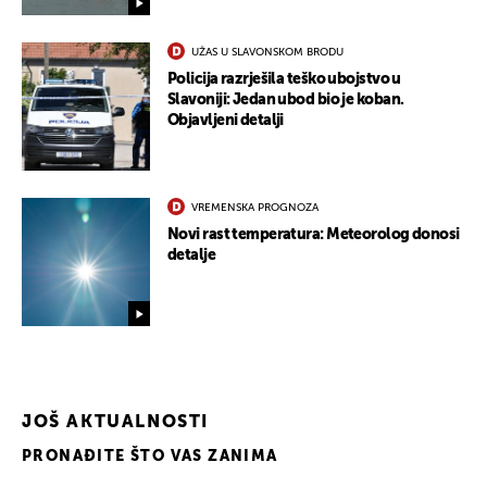
UŽAS U SLAVONSKOM BRODU
Policija razrješila teško ubojstvo u
Slavoniji: Jedan ubod bio je koban.
Objavljeni detalji
VREMENSKA PROGNOZA
Novi rast temperatura: Meteorolog donosi
detalje
JOŠ AKTUALNOSTI
PRONAĐITE ŠTO VAS ZANIMA