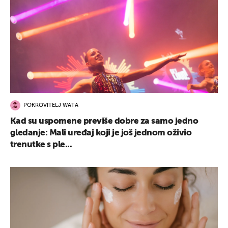
POKROVITELJ WATA
Kad su uspomene previše dobre za samo jedno
gledanje: Mali uređaj koji je još jednom oživio
trenutke s ple...