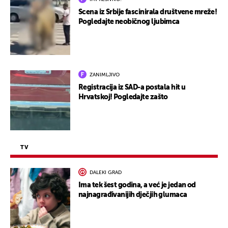
Scena iz Srbije fascinirala društvene mreže!
Pogledajte neobičnog ljubimca
ZANIMLJIVO
Registracija iz SAD-a postala hit u
Hrvatskoj! Pogledajte zašto
TV
DALEKI GRAD
Ima tek šest godina, a već je jedan od
najnagrađivanijih dječjih glumaca