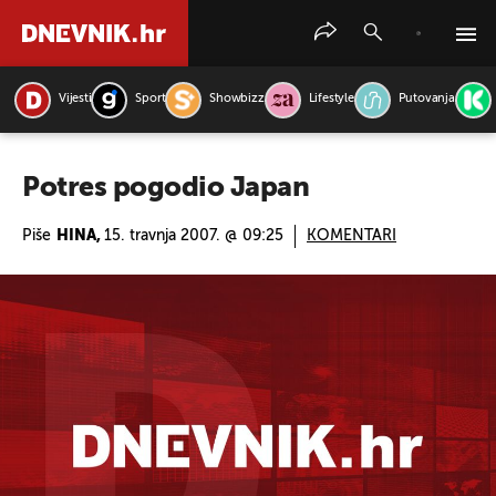
Vijesti
Sport
Showbizz
Lifestyle
Putovanja
PRETRAŽITE VIJESTI
Potres pogodio Japan
Piše
HINA,
15. travnja 2007. @ 09:25
KOMENTARI