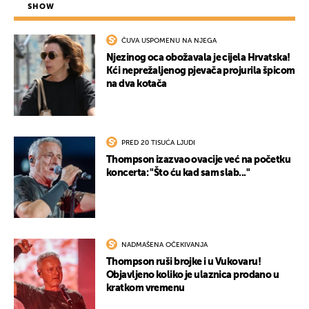
SHOW
ČUVA USPOMENU NA NJEGA
Njezinog oca obožavala je cijela Hrvatska!
Kći neprežaljenog pjevača projurila špicom
na dva kotača
UKLJUČITE NOTIFIKACIJE
PRED 20 TISUĆA LJUDI
Thompson izazvao ovacije već na početku
koncerta: "Što ću kad sam slab..."
NADMAŠENA OČEKIVANJA
Thompson ruši brojke i u Vukovaru!
Objavljeno koliko je ulaznica prodano u
kratkom vremenu