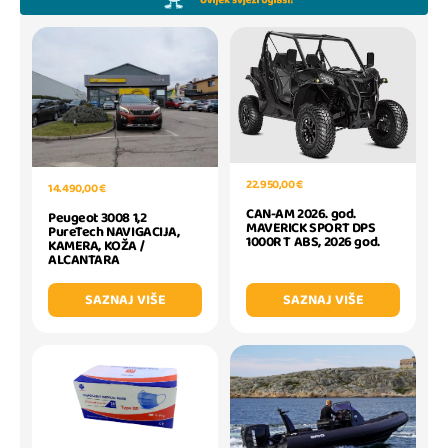
22.950,00 €
14.490,00 €
CAN-AM 2026. god.
Peugeot 3008 1,2
MAVERICK SPORT DPS
PureTech NAVIGACIJA,
1000R T ABS, 2026 god.
KAMERA, KOŽA /
ALCANTARA
SAZNAJ VIŠE
SAZNAJ VIŠE