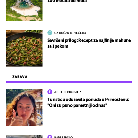
100 metara od mora
UZ RUČAK ILI VEČERU
Savršeni prilog: Recept za najfinije mahune
sa špekom
ZABAVA
JESTE LI PROBALI?
Turisticu oduševila ponuda u Primoštenu:
"Oni su puno pametniji od nas"
IMPRESIVNO!