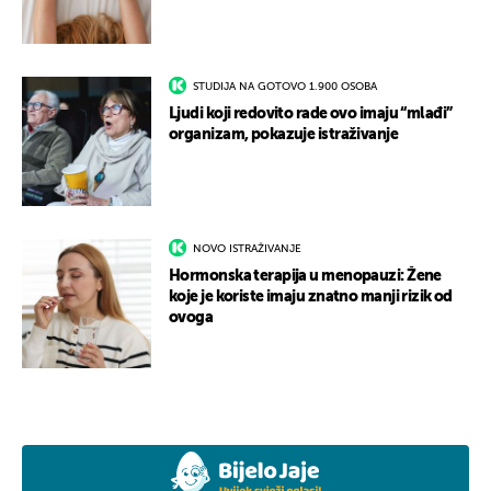
STUDIJA NA GOTOVO 1.900 OSOBA
Ljudi koji redovito rade ovo imaju “mlađi”
organizam, pokazuje istraživanje
NOVO ISTRAŽIVANJE
Hormonska terapija u menopauzi: Žene
koje je koriste imaju znatno manji rizik od
ovoga