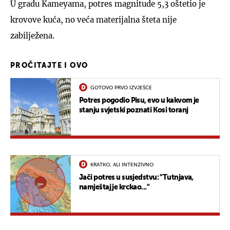
U gradu Kameyama, potres magnitude 5,3 oštetio je
krovove kuća, no veća materijalna šteta nije
zabilježena.
PROČITAJTE I OVO
GOTOVO PRVO IZVJEŠĆE
Potres pogodio Pisu, evo u kakvom je
stanju svjetski poznati Kosi toranj
KRATKO, ALI INTENZIVNO
Jači potres u susjedstvu: "Tutnjava,
namještaj je krckao..."