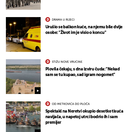
DRAMA U RIJECI
Urušio se balkon kuće, na njemu bile dvije
osobe: "Život im je visio o koncu"
STIŽU NOVE VRUĆINE
Plovila čekaju, s dna izviru čuda: "Nekad
sam se tu kupao, sad igram nogomet"
OD METKOVIĆA DO PLOČA
Spektakl na Neretvi okupio desetke tisuća
navijača, u napetoj utrci bodrio ih i sam
premijer