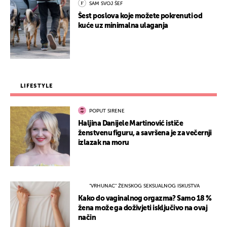
SAM SVOJ ŠEF
Šest poslova koje možete pokrenuti od
kuće uz minimalna ulaganja
LIFESTYLE
POPUT SIRENE
Haljina Danijele Martinović ističe
ženstvenu figuru, a savršena je za večernji
izlazak na moru
"VRHUNAC" ŽENSKOG SEKSUALNOG ISKUSTVA
Kako do vaginalnog orgazma? Samo 18 %
žena može ga doživjeti isključivo na ovaj
način