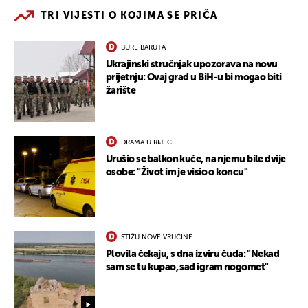
TRI VIJESTI O KOJIMA SE PRIČA
BURE BARUTA
Ukrajinski stručnjak upozorava na novu
prijetnju: Ovaj grad u BiH-u bi mogao biti
žarište
DRAMA U RIJECI
Urušio se balkon kuće, na njemu bile dvije
osobe: "Život im je visio o koncu"
STIŽU NOVE VRUĆINE
Plovila čekaju, s dna izviru čuda: "Nekad
sam se tu kupao, sad igram nogomet"