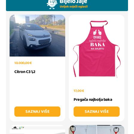
10.000,00 €
Citron C3 1,2
17,00 €
Pregača najbolja baka
SAZNAJ VIŠE
SAZNAJ VIŠE