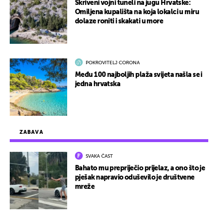
Skriveni vojni tuneli na jugu Hrvatske:
Omiljena kupališta na koja lokalci u miru
dolaze roniti i skakati u more
POKROVITELJ CORONA
Među 100 najboljih plaža svijeta našla se i
jedna hrvatska
ZABAVA
SVAKA ČAST
Bahato mu prepriječio prijelaz, a ono što je
pješak napravio oduševilo je društvene
mreže