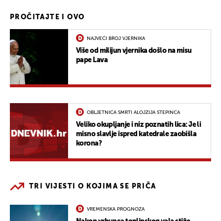
PROČITAJTE I OVO
NAJVEĆI BROJ VJERNIKA
Više od milijun vjernika došlo na misu
pape Lava
OBLJETNICA SMRTI ALOJZIJA STEPINCA
Veliko okupljanje i niz poznatih lica: Je li
misno slavlje ispred katedrale zaobišla
korona?
TRI VIJESTI O KOJIMA SE PRIČA
VREMENSKA PROGNOZA