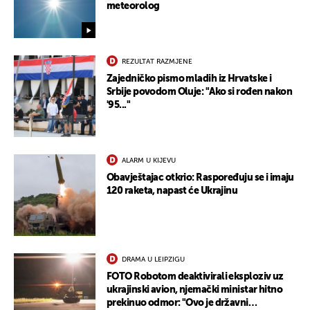
meteorolog
REZULTAT RAZMJENE
Zajedničko pismo mladih iz Hrvatske i
Srbije povodom Oluje: "Ako si rođen nakon
'95..."
ALARM U KIJEVU
Obavještajac otkrio: Raspoređuju se i imaju
120 raketa, napast će Ukrajinu
DRAMA U LEIPZIGU
FOTO Robotom deaktivirali eksploziv uz
ukrajinski avion, njemački ministar hitno
prekinuo odmor: "Ovo je državni