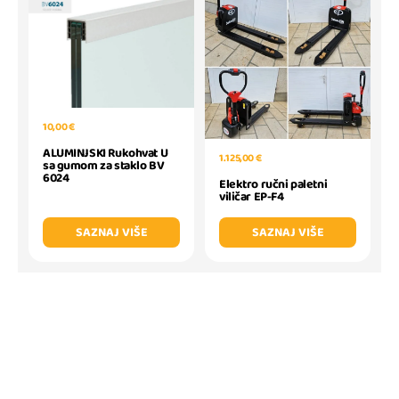
10,00 €
ALUMINJSKI Rukohvat U
1.125,00 €
sa gumom za staklo BV
6024
Elektro ručni paletni
viličar EP-F4
SAZNAJ VIŠE
SAZNAJ VIŠE