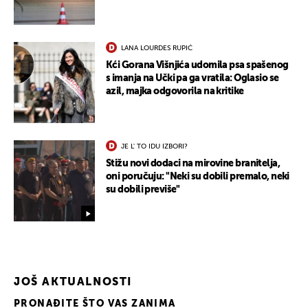
terorizam"
LANA LOURDES RUPIĆ
Kći Gorana Višnjića udomila psa spašenog
s imanja na Učki pa ga vratila: Oglasio se
azil, majka odgovorila na kritike
JE L' TO IDU IZBORI?
Stižu novi dodaci na mirovine branitelja,
oni poručuju: "Neki su dobili premalo, neki
su dobili previše"
JOŠ AKTUALNOSTI
PRONAĐITE ŠTO VAS ZANIMA