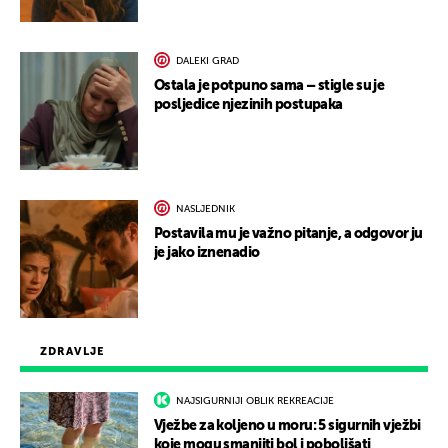
DALEKI GRAD
Ostala je potpuno sama – stigle su je
posljedice njezinih postupaka
NASLJEDNIK
Postavila mu je važno pitanje, a odgovor ju
je jako iznenadio
ZDRAVLJE
NAJSIGURNIJI OBLIK REKREACIJE
Vježbe za koljeno u moru: 5 sigurnih vježbi
koje mogu smanjiti bol i poboljšati