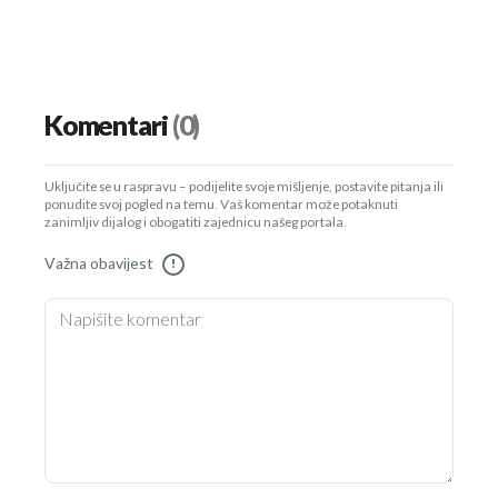
Komentari
(0)
Uključite se u raspravu – podijelite svoje mišljenje, postavite pitanja ili
ponudite svoj pogled na temu. Vaš komentar može potaknuti
zanimljiv dijalog i obogatiti zajednicu našeg portala.
Važna obavijest
!