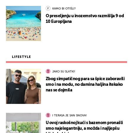
KAMO BI OTIŠLI?
O preseljenju u inozemstvo razmišlja 9 od
10 Europljana
LIFESTYLE
JAKO SU SLATKI!
Zbog simpatičnog para sa špice zaboravili
smo i na modu, no damina haljina itekako
nas se dojmila
I TERASA JE SAN SNOVA!
U ovoj raskošnoj kući s bazenom pronašli
smo najelegantniju, a možda i najljepšu