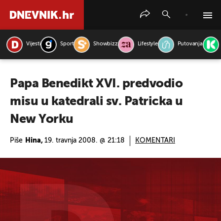
Vijesti
Sport
Showbizz
Lifestyle
Putovanja
PRETRAŽITE VIJESTI
Papa Benedikt XVI. predvodio
misu u katedrali sv. Patricka u
New Yorku
Piše
Hina,
19. travnja 2008. @ 21:18
KOMENTARI