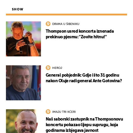
SHOW
DRAMA U ŠIBENIKU
Thompson usred koncerta iznenada
prekinuo pjesmu: "Zovite hitnu!"
HEROJ
General pobjednik: Gdje i što 31 godinu
nakon Oluje radi general Ante Gotovina?
IMAJU TRI KĆERI
Naš saborski zastupnik na Thompsonovu
koncertu pokazao lijepu suprugu, koja
godinama izbjegava javnost