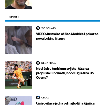
SPORT
SVE OBJAVIO
VIDEO Australac ošišao Modrića i pokazao
novu Lukinu frizuru
NEMA KRAJA
Novi šok u teniskom svijetu: Alcaraz
propušta Cincinatti, hoće li igrati na US
Openu?
ODLAZI
Umirovila se jedna od najboljih skijašica