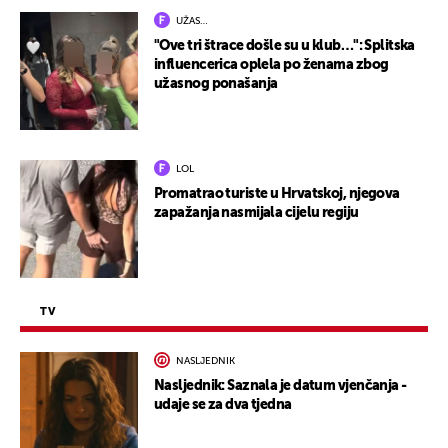
UŽAS…
"Ove tri štrace došle su u klub…": Splitska
influencerica oplela po ženama zbog
užasnog ponašanja
LOL
Promatrao turiste u Hrvatskoj, njegova
zapažanja nasmijala cijelu regiju
TV
NASLJEDNIK
Nasljednik: Saznala je datum vjenčanja -
udaje se za dva tjedna