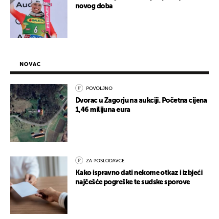
novog doba
NOVAC
POVOLJNO
Dvorac u Zagorju na aukciji. Početna cijena
1,46 milijuna eura
ZA POSLODAVCE
Kako ispravno dati nekome otkaz i izbjeći
najčešće pogreške te sudske sporove