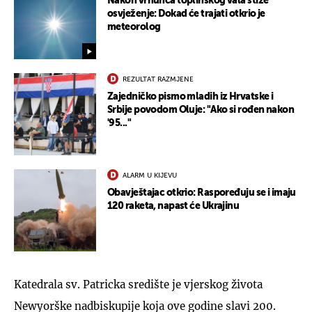
Nakon vrhunca toplinskog vala stiže
osvježenje: Dokad će trajati otkrio je
meteorolog
REZULTAT RAZMJENE
Zajedničko pismo mladih iz Hrvatske i
Srbije povodom Oluje: "Ako si rođen nakon
'95..."
ALARM U KIJEVU
Obavještajac otkrio: Raspoređuju se i imaju
120 raketa, napast će Ukrajinu
Katedrala sv. Patricka središte je vjerskog života
Newyorške nadbiskupije koja ove godine slavi 200.