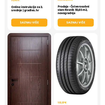
21,00 €
Prodaja - Četverosobni
Online instrukcije za 3.
stan: Resnik 55,65 m2,
srednje | gradivo. hr
novogradnja
SAZNAJ VIŠE
SAZNAJ VIŠE
113,57 €