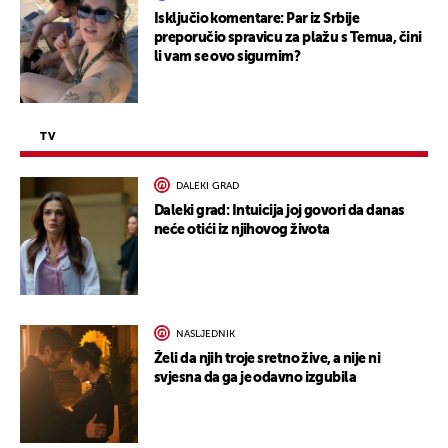
Isključio komentare: Par iz Srbije
preporučio spravicu za plažu s Temua, čini
li vam se ovo sigurnim?
TV
DALEKI GRAD
Daleki grad: Intuicija joj govori da danas
neće otići iz njihovog života
NASLJEDNIK
Želi da njih troje sretno žive, a nije ni
svjesna da ga je odavno izgubila