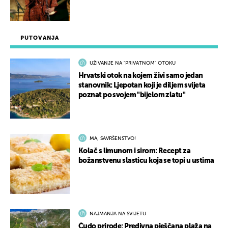
PUTOVANJA
UŽIVANJE NA "PRIVATNOM" OTOKU
Hrvatski otok na kojem živi samo jedan
stanovnik: Ljepotan koji je diljem svijeta
poznat po svojem "bijelom zlatu"
MA, SAVRŠENSTVO!
Kolač s limunom i sirom: Recept za
božanstvenu slasticu koja se topi u ustima
NAJMANJA NA SVIJETU
Čudo prirode: Predivna pješčana plaža na