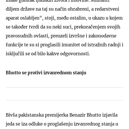
imale gubitak ljudskih života i imovine. Militanti
diljem države na taj su način ohrabreni, a redarstveni
aparat oslabljen", stoji, među ostalim, u ukazu u kojem
se također tvrdi da su neki suci, prekoračenjem svojih
pravosudnih ovlasti, preuzeli izvršne i zakonodavne
funkcije te su si proglasili imunitet od istražnih radnji i
isključili se od bilo kakve odgovornosti.
Bhutto se protivi izvanrednom stanju
Bivša pakistanska premijerka Benazir Bhutto izjavila
jeda se iza odluke o proglašenju izvanrednog stanja u