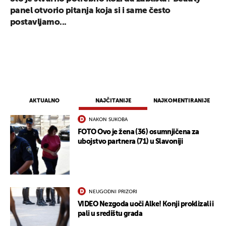
panel otvorio pitanja koja si i same često
postavljamo...
AKTUALNO
NAJČITANIJE
NAJKOMENTIRANIJE
NAKON SUKOBA
FOTO Ovo je žena (36) osumnjičena za
ubojstvo partnera (71) u Slavoniji
NEUGODNI PRIZORI
VIDEO Nezgoda uoči Alke! Konji proklizali i
pali u središtu grada