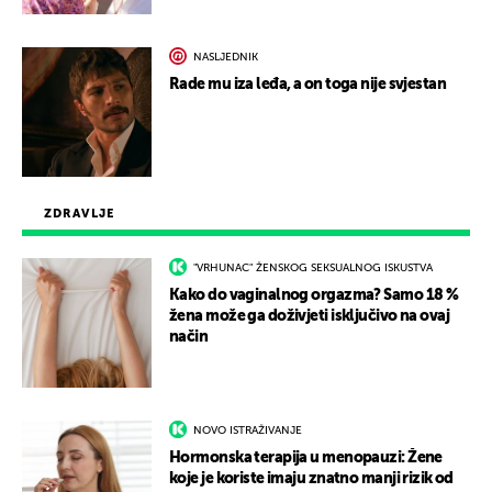
NASLJEDNIK
Rade mu iza leđa, a on toga nije svjestan
ZDRAVLJE
"VRHUNAC" ŽENSKOG SEKSUALNOG ISKUSTVA
Kako do vaginalnog orgazma? Samo 18 %
žena može ga doživjeti isključivo na ovaj
način
NOVO ISTRAŽIVANJE
Hormonska terapija u menopauzi: Žene
koje je koriste imaju znatno manji rizik od