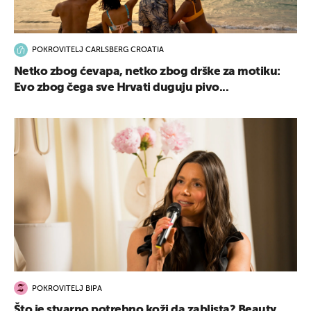
POKROVITELJ CARLSBERG CROATIA
Netko zbog ćevapa, netko zbog drške za motiku:
Evo zbog čega sve Hrvati duguju pivo...
POKROVITELJ BIPA
Što je stvarno potrebno koži da zablista? Beauty