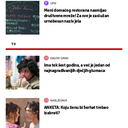
UPS!
Meni domaćeg restorana nasmijao
društvene mreže! Za sve je zaslužan
urnebesan naziv jela
TV
DALEKI GRAD
Ima tek šest godina, a već je jedan od
najnagrađivanijih dječjih glumaca
NASLJEDNIK
ANKETA: Koju ženu bi Serhat trebao
izabrati?