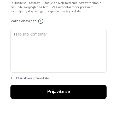
Uključite se u raspravu – podijelite svoje mišljenje, postavite pitanja ili
ponudite svoj pogled na temu. Vaš komentar može potaknuti
zanimljiv dijalog i obogatiti zajednicu našeg portala.
Važna obavijest
!
1500 znakova preostalo
Prijavite se