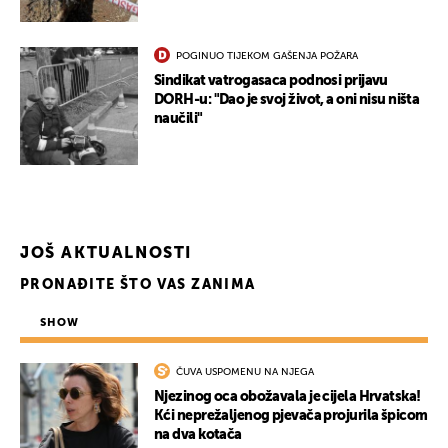
POGINUO TIJEKOM GAŠENJA POŽARA
Sindikat vatrogasaca podnosi prijavu
DORH-u: "Dao je svoj život, a oni nisu ništa
naučili"
JOŠ AKTUALNOSTI
PRONAĐITE ŠTO VAS ZANIMA
SHOW
ČUVA USPOMENU NA NJEGA
Njezinog oca obožavala je cijela Hrvatska!
Kći neprežaljenog pjevača projurila špicom
na dva kotača