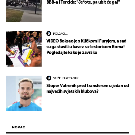
BBB-a i Torcide: "Je*ote, pa ubit će ga!"
POLJACI...
VIDEO Boksao je s Kličkom i Furyjem, a sad
su ga stavili u kavez sa šestoricom Roma!
Pogledajte kako je završilo
STIŽE KAPETANU?
Stoper Vatrenih pred transferom u jedan od
najvećih svjetskih klubova?
NOVAC