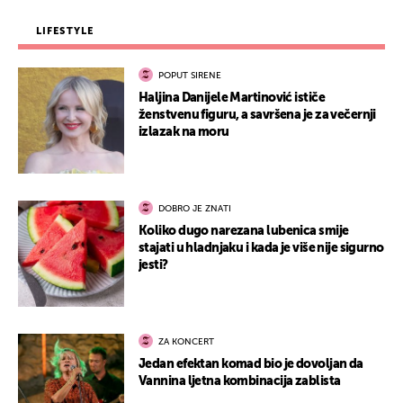
LIFESTYLE
POPUT SIRENE
Haljina Danijele Martinović ističe
ženstvenu figuru, a savršena je za večernji
izlazak na moru
DOBRO JE ZNATI
Koliko dugo narezana lubenica smije
stajati u hladnjaku i kada je više nije sigurno
jesti?
ZA KONCERT
Jedan efektan komad bio je dovoljan da
Vannina ljetna kombinacija zablista