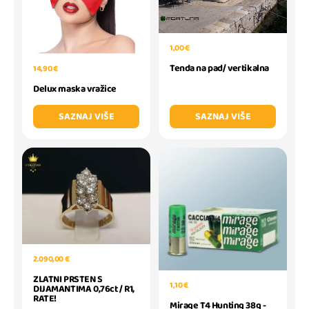
1,00 €
Tenda na pad/ vertikalna
14,90 €
Delux maska vražice
SAZNAJ VIŠE
SAZNAJ VIŠE
2.090,00 €
ZLATNI PRSTEN S
1,10 €
DIJAMANTIMA 0,76ct / R1,
RATE!
Mirage T4 Hunting 38g -