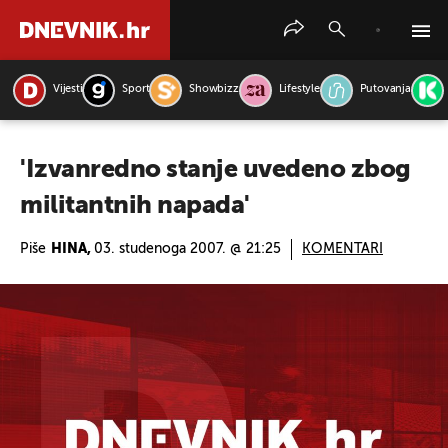
Vijesti
Sport
Showbizz
Lifestyle
Putovanja
PRETRAŽITE VIJESTI
'Izvanredno stanje uvedeno zbog
militantnih napada'
Piše
HINA,
03. studenoga 2007. @ 21:25
KOMENTARI