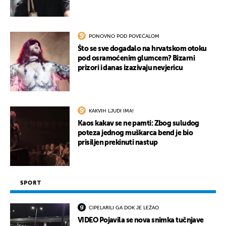
PONOVNO POD POVEĆALOM
Što se sve događalo na hrvatskom otoku
pod osramoćenim glumcem? Bizarni
prizori i danas izazivaju nevjericu
KAKVIH LJUDI IMA!
Kaos kakav se ne pamti: Zbog suludog
poteza jednog muškarca bend je bio
prisiljen prekinuti nastup
SPORT
CIPELARILI GA DOK JE LEŽAO
VIDEO Pojavila se nova snimka tučnjave