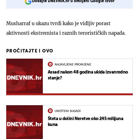
Dodajte DNEVNIK.hr u omiljeni Google izvor
Musharraf u ukazu tvrdi kako je vidljiv porast
aktivnosti ekstremista i raznih terorističkih napada.
PROČITAJTE I OVO
NAJAVLJENE PROMJENE
Assad nakon 48 godina ukida izvanredno
stanje?
UNIŠTENI NASADI
Šteta u dolini Neretve oko 245 milijuna
kuna