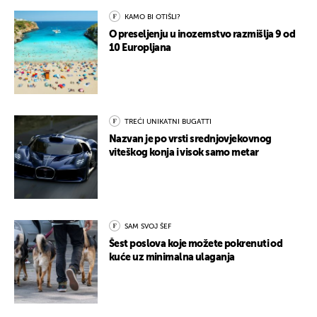
KAMO BI OTIŠLI?
O preseljenju u inozemstvo razmišlja 9 od
10 Europljana
TREĆI UNIKATNI BUGATTI
Nazvan je po vrsti srednjovjekovnog
viteškog konja i visok samo metar
SAM SVOJ ŠEF
Šest poslova koje možete pokrenuti od
kuće uz minimalna ulaganja