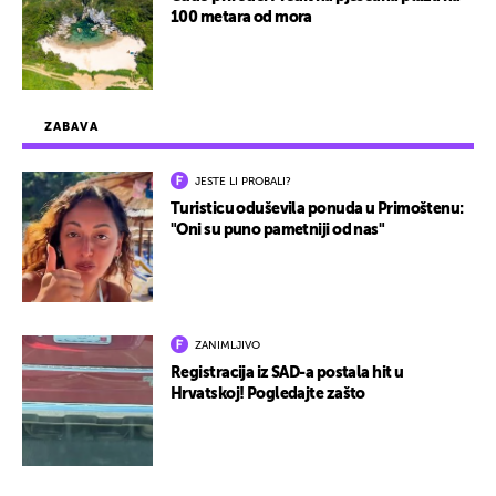
100 metara od mora
ZABAVA
JESTE LI PROBALI?
Turisticu oduševila ponuda u Primoštenu:
"Oni su puno pametniji od nas"
ZANIMLJIVO
Registracija iz SAD-a postala hit u
Hrvatskoj! Pogledajte zašto