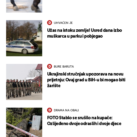
UHVAĆEN JE
Užas na istoku zemlje! Usred dana izbo
UKLJUČITE NOTIFIKACIJE
muškarca u parku i pobjegao
BURE BARUTA
Ukrajinski stručnjak upozorava na novu
prijetnju: Ovaj grad u BiH-u bi mogao biti
žarište
DRAMA NA OBALI
FOTO Stablo se srušilo na kupače:
Ozlijeđeno dvoje odraslih i dvoje djece