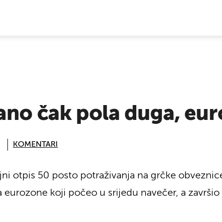
E VIJESTI
ano čak pola duga, eur
KOMENTARI
ni otpis 50 posto potraživanja na grčke obveznice,
urozone koji počeo u srijedu navečer, a završio o