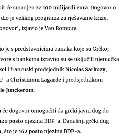
bit će smanjen za
100 milijardi eura
. Dogovor o
io je velikog programa za rješavanje krize.
dogovor', izjavio je Van Rompuy.
io je s predstavnicima banaka koje su Grčkoj
vore s bankama izravno su se uključili njemačka
kel
i francuski predsjednik
Nicolas Sarkozy
,
MF-a
Christinom Lagarde
i predsjednikom
de Junckerom
.
 će dogovor omogućiti da grčki javni dug do
120 posto
njezina BDP-a. Današnji grčki dug
a, što je
162 posto
njezina BDP-a.