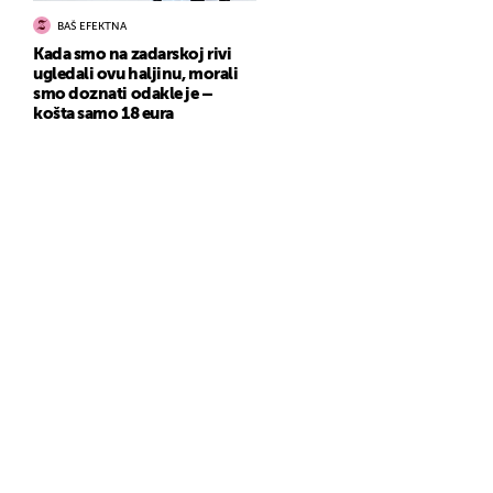
BAŠ EFEKTNA
Kada smo na zadarskoj rivi
ugledali ovu haljinu, morali
smo doznati odakle je –
košta samo 18 eura