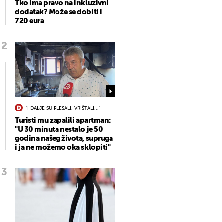
Tko ima pravo na inkluzivni
dodatak? Može se dobiti i
720 eura
"I DALJE SU PLESALI, VRIŠTALI..."
Turisti mu zapalili apartman:
"U 30 minuta nestalo je 50
godina našeg života, supruga
i ja ne možemo oka sklopiti"