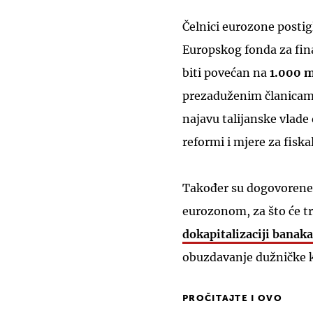
Čelnici eurozone postig
Europskog fonda za fina
biti povećan na
1.000 m
prezaduženim članicama
najavu talijanske vlade
reformi i mjere za fiska
Također su dogovorene i
eurozonom, za što će tr
dokapitalizaciji banaka
obuzdavanje dužničke k
PROČITAJTE I OVO