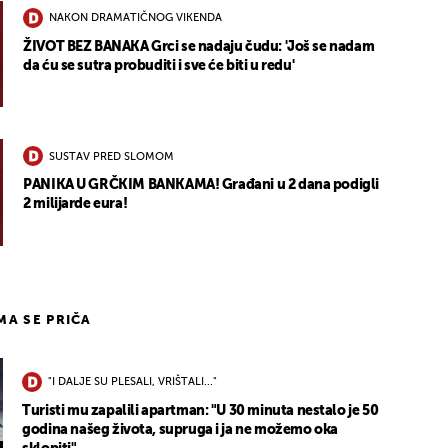
NAKON DRAMATIČNOG VIKENDA
ŽIVOT BEZ BANAKA Grci se nadaju čudu: 'Još se nadam
da ću se sutra probuditi i sve će biti u redu'
SUSTAV PRED SLOMOM
UKLJUČITE NOTIFIKACIJE
PANIKA U GRČKIM BANKAMA! Građani u 2 dana podigli
2 milijarde eura!
IMA SE PRIČA
"I DALJE SU PLESALI, VRIŠTALI..."
Turisti mu zapalili apartman: "U 30 minuta nestalo je 50
godina našeg života, supruga i ja ne možemo oka