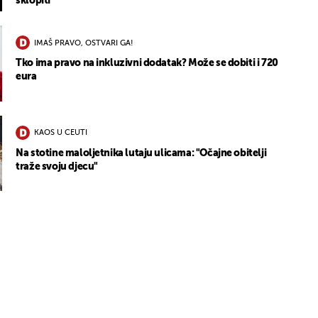
sklopiti"
IMAŠ PRAVO, OSTVARI GA!
Tko ima pravo na inkluzivni dodatak? Može se dobiti i 720
eura
KAOS U CEUTI
Na stotine maloljetnika lutaju ulicama: "Očajne obitelji
traže svoju djecu"