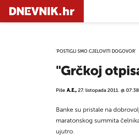
PRETRAŽIT
'POSTIGLI SMO CJELOVITI DOGOVOR'
"Grčkoj otpis
Piše
A.E.,
27. listopada 2011. @ 07:38
Banke su pristale na dobrovolj
maratonskog summita čelnika e
ujutro.