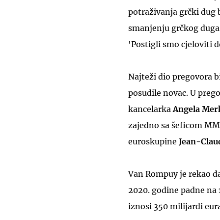
potraživanja grčki dug 
smanjenju grčkog duga d
'Postigli smo cjeloviti 
Najteži dio pregovora b
posudile novac. U prego
kancelarka
Angela Mer
zajedno sa šeficom M
euroskupine
Jean-Clau
Van Rompuy je rekao da
2020. godine padne na
iznosi 350 milijardi eur