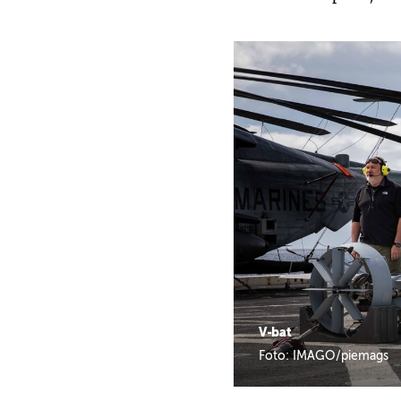
V-bat
Foto: IMAGO/piemags