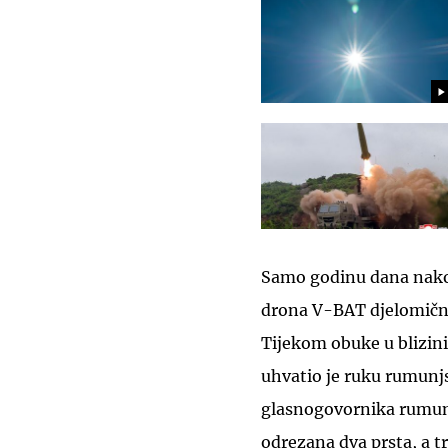
Samo godinu dana nako
drona V-BAT djelomično
Tijekom obuke u blizini
uhvatio je ruku rumunj
glasnogovornika rumunj
odrezana dva prsta, a tr