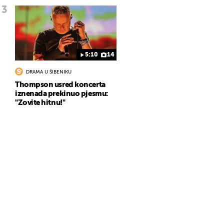
5:10
14
DRAMA U ŠIBENIKU
Thompson usred koncerta
iznenada prekinuo pjesmu:
"Zovite hitnu!"