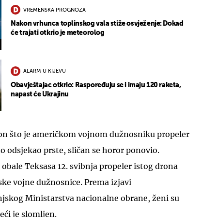
VREMENSKA PROGNOZA
Nakon vrhunca toplinskog vala stiže osvježenje: Dokad
će trajati otkrio je meteorolog
ALARM U KIJEVU
Obavještajac otkrio: Raspoređuju se i imaju 120 raketa,
napast će Ukrajinu
n što je američkom vojnom dužnosniku propeler
 odsjekao prste, sličan se horor ponovio.
 obale Teksasa 12. svibnja propeler istog drona
ske vojne dužnosnice. Prema izjavi
skog Ministarstva nacionalne obrane, ženi su
eći je slomljen.