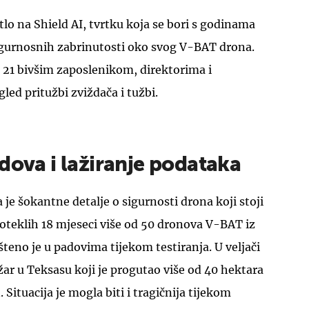
tlo na Shield AI, tvrtku koja se bori s godinama
igurnosnih zabrinutosti oko svog V-BAT drona.
s 21 bivšim zaposlenikom, direktorima i
gled pritužbi zviždača i tužbi.
dova i lažiranje podataka
a je šokantne detalje o sigurnosti drona koji stoji
roteklih 18 mjeseci više od 50 dronova V-BAT iz
šteno je u padovima tijekom testiranja. U veljači
žar u Teksasu koji je progutao više od 40 hektara
 Situacija je mogla biti i tragičnija tijekom