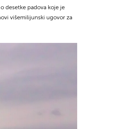
žio desetke padova koje je
ovi višemilijunski ugovor za