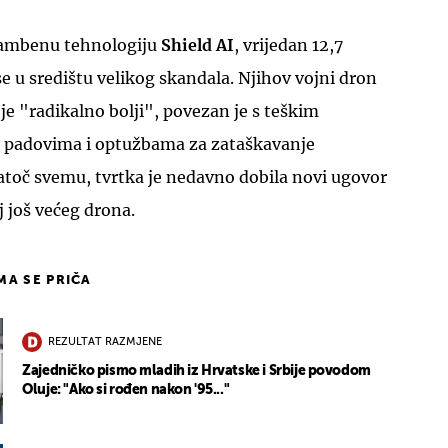
ambenu tehnologiju
Shield AI
, vrijedan 12,7
se u središtu velikog skandala. Njihov vojni dron
a je "radikalno bolji", povezan je s teškim
m padovima i optužbama za zataškavanje
atoč svemu, tvrtka je nedavno dobila novi ugovor
j još većeg drona.
IMA SE PRIČA
REZULTAT RAZMJENE
Zajedničko pismo mladih iz Hrvatske i Srbije povodom
Oluje: "Ako si rođen nakon '95..."