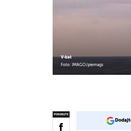
V-bat
Foto: IMAGO/piemags
PODIJELITE
Dodajt