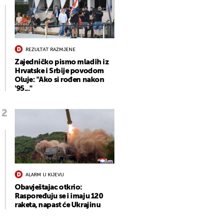
REZULTAT RAZMJENE
Zajedničko pismo mladih iz
Hrvatske i Srbije povodom
Oluje: "Ako si rođen nakon
'95..."
ALARM U KIJEVU
Obavještajac otkrio:
Raspoređuju se i imaju 120
raketa, napast će Ukrajinu