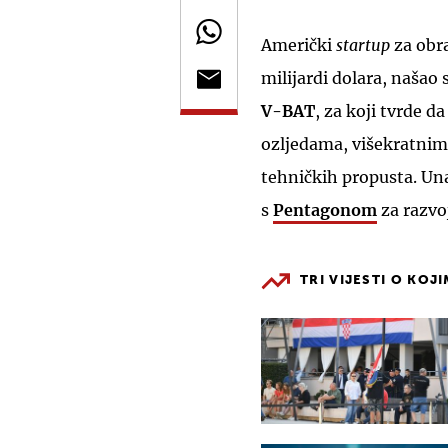
Američki
startup
za obr
milijardi dolara, našao 
V-BAT
, za koji tvrde d
ozljedama, višekratni
tehničkih propusta. Un
s
Pentagonom
za razvo
TRI VIJESTI O KOJ