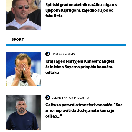
Splitski gradonačelnik na Alku stigao s
lijepom suprugom, zajedno su još od
fakulteta
SPORT
USKORO POTPIS
Kraj sage s Harryjem Kaneom: Englez
čelnicima Bayerna priopćio konačnu
odluku
JEDAN FAKTOR PRELOMIO
Gattuso potvrdio transfer Ivanovića: "Sve
smo napravili da dođe, znate kamo je
otišao..."