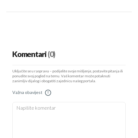
Komentari
(0)
Uključite se u raspravu – podijelite svoje mišljenje, postavite pitanja ili
ponudite svoj pogled na temu. Vaš komentar može potaknuti
zanimljiv dijalog i obogatiti zajednicu našeg portala.
Važna obavijest
!