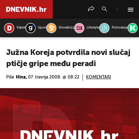
Vijesti
Sport
Showbizz
Lifestyle
Putovanja
PRETRAŽITE VIJESTI
Južna Koreja potvrdila novi slučaj
ptičje gripe među peradi
Piše
Hina,
07. travnja 2008. @ 08:22
KOMENTARI