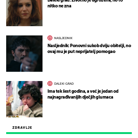
Daleki grad: Životno je ugrožena, no to
nitko ne zna
NASLJEDNIK
Nasljednik: Ponovni sukob dviju obitelji, no
ovaj mu je put neprijatelj pomogao
DALEKI GRAD
Ima tek šest godina, a već je jedan od
najnagrađivanijih dječjih glumaca
ZDRAVLJE