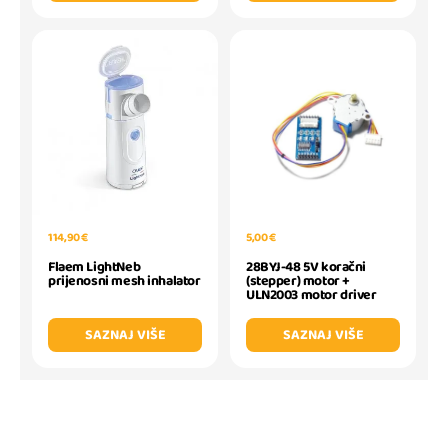
114,90 €
5,00 €
Flaem LightNeb
28BYJ-48 5V koračni
prijenosni mesh inhalator
(stepper) motor +
ULN2003 motor driver
SAZNAJ VIŠE
SAZNAJ VIŠE