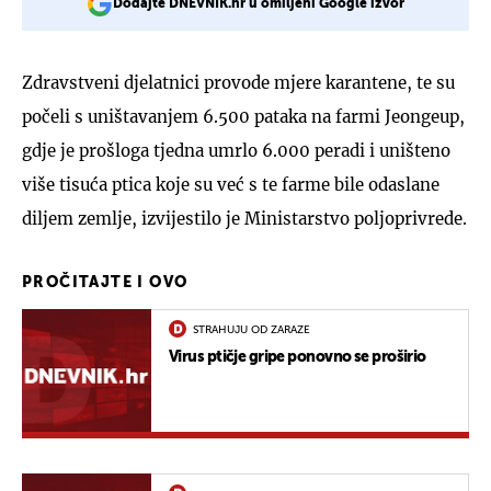
Dodajte DNEVNIK.hr u omiljeni Google izvor
Zdravstveni djelatnici provode mjere karantene, te su
počeli s uništavanjem 6.500 pataka na farmi Jeongeup,
gdje je prošloga tjedna umrlo 6.000 peradi i uništeno
više tisuća ptica koje su već s te farme bile odaslane
diljem zemlje, izvijestilo je Ministarstvo poljoprivrede.
PROČITAJTE I OVO
STRAHUJU OD ZARAZE
Virus ptičje gripe ponovno se proširio