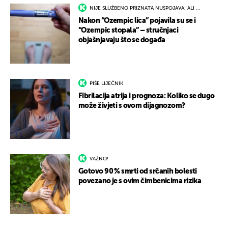
NIJE SLUŽBENO PRIZNATA NUSPOJAVA, ALI ...
Nakon “Ozempic lica” pojavila su se i
“Ozempic stopala” – stručnjaci
objašnjavaju što se događa
PIŠE LIJEČNIK
Fibrilacija atrija i prognoza: Koliko se dugo
može živjeti s ovom dijagnozom?
VAŽNO!
Gotovo 90 % smrti od srčanih bolesti
povezano je s ovim čimbenicima rizika