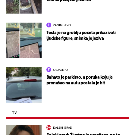
ZANIMLJIVO
Tesla je na groblju počela prikazivati
ljudske figure, snimka je jeziva
OBJASNIO
Bahato je parkirao, a poruka koju je
pronašao na autu postala je hit
TV
DALEKI GRAD