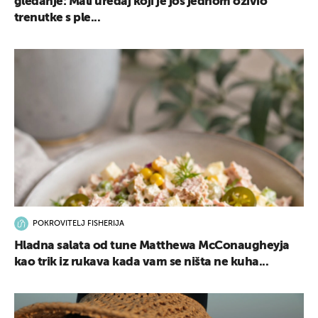
gledanje: Mali uređaj koji je još jednom oživio
trenutke s ple...
POKROVITELJ FISHERIJA
Hladna salata od tune Matthewa McConaugheyja
kao trik iz rukava kada vam se ništa ne kuha...