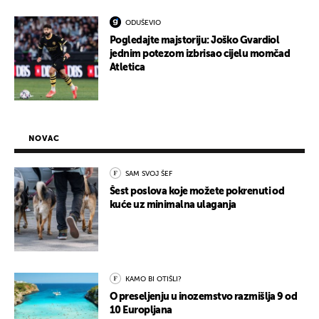
ODUŠEVIO
Pogledajte majstoriju: Joško Gvardiol
jednim potezom izbrisao cijelu momčad
Atletica
NOVAC
SAM SVOJ ŠEF
Šest poslova koje možete pokrenuti od
kuće uz minimalna ulaganja
KAMO BI OTIŠLI?
O preseljenju u inozemstvo razmišlja 9 od
10 Europljana