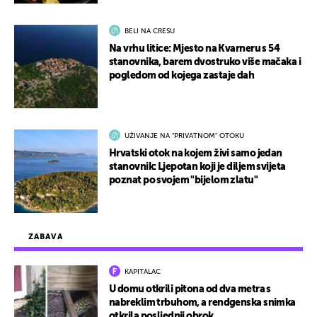
BELI NA CRESU
Na vrhu litice: Mjesto na Kvarneru s 54
stanovnika, barem dvostruko više mačaka i
pogledom od kojega zastaje dah
UŽIVANJE NA "PRIVATNOM" OTOKU
Hrvatski otok na kojem živi samo jedan
stanovnik: Ljepotan koji je diljem svijeta
poznat po svojem "bijelom zlatu"
ZABAVA
KAPITALAC
U domu otkrili pitona od dva metra s
nabreklim trbuhom, a rendgenska snimka
otkrila posljednji obrok