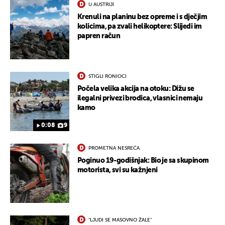
U AUSTRIJI
Krenuli na planinu bez opreme i s dječjim
kolicima, pa zvali helikoptere: Slijedi im
papren račun
STIGLI RONIOCI
Počela velika akcija na otoku: Dižu se
ilegalni privezi brodica, vlasnici nemaju
kamo
0:08
9
PROMETNA NESREĆA
Poginuo 19-godišnjak: Bio je sa skupinom
motorista, svi su kažnjeni
"LJUDI SE MASOVNO ŽALE"