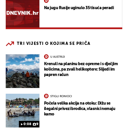
Na jugu Rusije uginulo 35 tisuća peradi
TRI VIJESTI O KOJIMA SE PRIČA
U AUSTRIJI
Krenuli na planinu bez opreme i s dječjim
kolicima, pa zvali helikoptere: Slijedi im
papren račun
STIGLI RONIOCI
Počela velika akcija na otoku: Dižu se
ilegalni privezi brodica, vlasnici nemaju
kamo
0:08
9