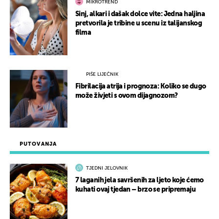
MIKROTREND
Sinj, alkari i dašak dolce vite: Jedna haljina
pretvorila je tribine u scenu iz talijanskog
filma
PIŠE LIJEČNIK
Fibrilacija atrija i prognoza: Koliko se dugo
može živjeti s ovom dijagnozom?
PUTOVANJA
TJEDNI JELOVNIK
7 laganih jela savršenih za ljeto koje ćemo
kuhati ovaj tjedan – brzo se pripremaju