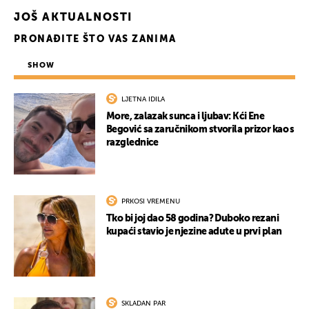
UKLJUČITE NOTIFIKACIJE
JOŠ AKTUALNOSTI
PRONAĐITE ŠTO VAS ZANIMA
SHOW
LJETNA IDILA
More, zalazak sunca i ljubav: Kći Ene
Begović sa zaručnikom stvorila prizor kao s
razglednice
PRKOSI VREMENU
Tko bi joj dao 58 godina? Duboko rezani
kupaći stavio je njezine adute u prvi plan
SKLADAN PAR