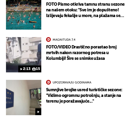
FOTO Pismo otkriva tamnu stranu sezone
na našem otoku: "Sve im je dopušteno!
Izlijevaju fekalije u more, na plažama se
dobije kožni osip"
MAGNITUDA 7,4
FOTO/VIDEO Drastično porastao broj
mrtvih nakon razornog potresa u
Kolumbiji! Šire se snimke užasa
2:13
15
UPOZORAVAJU GODINAMA
Sumnjive brojke usred turističke sezone:
"Vidimo ogromnu potrošnju, a stanje na
terenu je poražavajuće..."