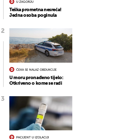
U ZAGORJU
Teška prometna nesreća!
Jedna osoba poginula
ČEKA SE NALAZ OBDUKCIJE
U moru pronađeno tijelo:
Otkriveno o kome se radi
PACIJENT U IZOLACIJI