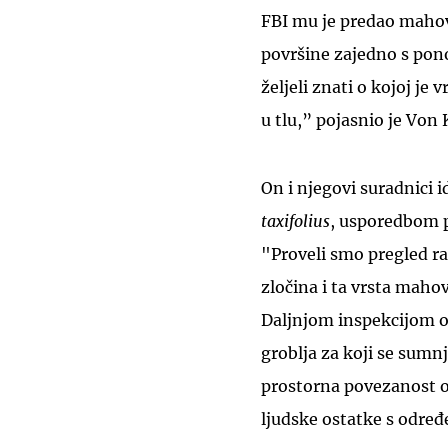
FBI mu je predao maho
površine zajedno s pono
željeli znati o kojoj je
u tlu,” pojasnio je Von 
On i njegovi suradnici 
taxifolius
, usporedbom 
"Proveli smo pregled ra
zločina i ta vrsta maho
Daljnjom inspekcijom ot
groblja za koji se sumnj
prostorna povezanost o
ljudske ostatke s odre