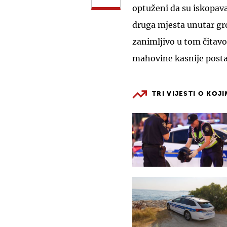
optuženi da su iskopava
druga mjesta unutar gro
zanimljivo u tom čitavo
mahovine kasnije postal
TRI VIJESTI O KOJ