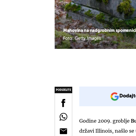
Mahovina na nadgrobnim spomenic
Foto: Getty Images
PODIJELITE
Dodajt
Godine 2009. groblje
B
državi Illinois, našlo s