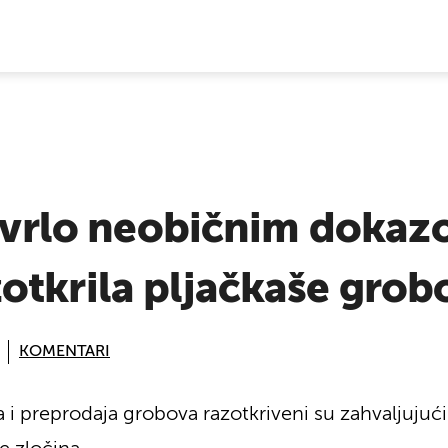
E VIJESTI
s vrlo neobičnim doka
otkrila pljačkaše grob
KOMENTARI
a i preprodaja grobova razotkriveni su zahvaljujuć