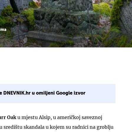
ima
e DNEVNIK.hr u omiljeni Google izvor
urr Oak
u mjestu Alsip, u američkoj saveznoj
e u središtu skandala u kojem su radnici na groblju