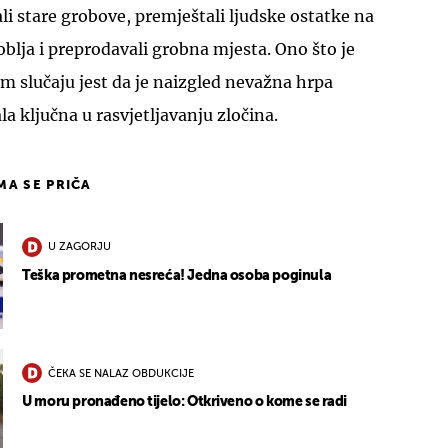
li stare grobove, premještali ljudske ostatke na
blja i preprodavali grobna mjesta. Ono što je
m slučaju jest da je naizgled nevažna hrpa
a ključna u rasvjetljavanju zločina.
IMA SE PRIČA
U ZAGORJU
Teška prometna nesreća! Jedna osoba poginula
ČEKA SE NALAZ OBDUKCIJE
U moru pronađeno tijelo: Otkriveno o kome se radi