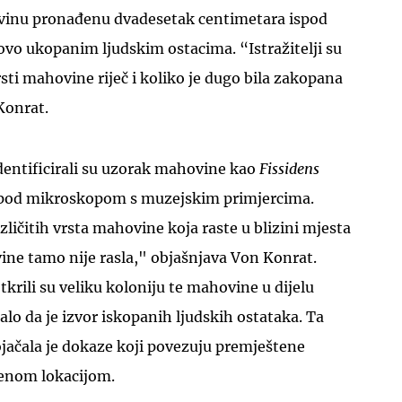
vinu pronađenu dvadesetak centimetara ispod
vo ukopanim ljudskim ostacima. “Istražitelji su
 vrsti mahovine riječ i koliko je dugo bila zakopana
Konrat.
UKLJUČITE NOTIFIKACIJE
identificirali su uzorak mahovine kao
Fissidens
pod mikroskopom s muzejskim primjercima.
zličitih vrsta mahovine koja raste u blizini mjesta
vine tamo nije rasla," objašnjava Von Konrat.
krili su veliku koloniju te mahovine u dijelu
alo da je izvor iskopanih ljudskih ostataka. Ta
jačala je dokaze koji povezuju premještene
đenom lokacijom.