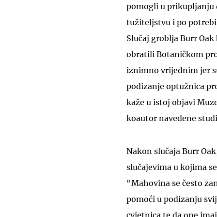
pomogli u prikupljanju 
tužiteljstvu i po potreb
Slučaj groblja Burr Oak
obratili Botaničkom pr
iznimno vrijednim jer su
podizanje optužnica pro
kaže u istoj objavi Muz
koautor navedene studi
Nakon slučaja Burr Oak
slučajevima u kojima se 
"Mahovina se često zan
pomoći u podizanju svij
cvjetnica te da one ima