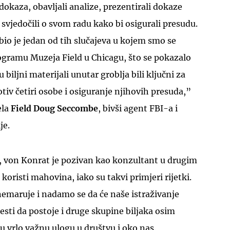
dokaza, obavljali analize, prezentirali dokaze
i svjedočili o svom radu kako bi osigurali presudu.
 bio je jedan od tih slučajeva u kojem smo se
ogramu Muzeja Field u Chicagu, što se pokazalo
 biljni materijali unutar groblja bili ključni za
tiv četiri osobe i osiguranje njihovih presuda,”
ela
Field Doug Seccombe
, bivši agent FBI-a i
je.
, von Konrat je pozivan kao konzultant u drugim
koristi mahovina, iako su takvi primjeri rijetki.
emaruje i nadamo se da će naše istraživanje
esti da postoje i druge skupine biljaka osim
ju vrlo važnu ulogu u društvu i oko nas.