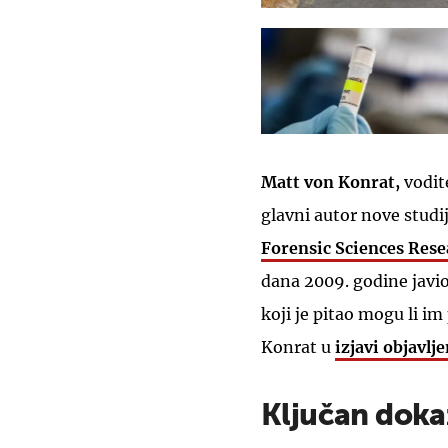
Matt von Konrat,
vodite
glavni autor nove studij
Forensic Sciences Rese
dana 2009. godine javio 
koji je pitao mogu li im
Konrat u
izjavi objavl
Ključan doka