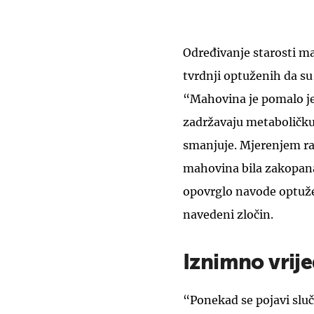
Određivanje starosti m
tvrdnji optuženih da su
“Mahovina je pomalo je
zadržavaju metaboličku
smanjuje. Mjerenjem raz
mahovina bila zakopana 
opovrglo navode optužen
navedeni zločin.
Iznimno vrij
“Ponekad se pojavi sluč