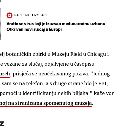
PACIJENT U IZOLACIJI
Vratio se virus koji je izazvao međunarodnu uzbunu:
Otkriven novi slučaj u Europi
lj botaničkih zbirki u Muzeju Field u Chicagu i
e vezane za slučaj, objalvjene u časopisu
arch
, prisjeća se neočekivanog poziva. "Jednog
sam se na telefon, a s druge strane bio je FBI,
 pomoći u identificiranju nekih biljaka," kaže von
jenoj na stranicama spomenutog muzeja
.
z