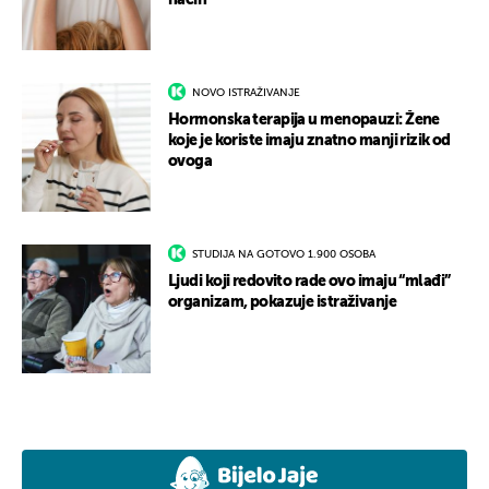
način
NOVO ISTRAŽIVANJE
Hormonska terapija u menopauzi: Žene
koje je koriste imaju znatno manji rizik od
ovoga
STUDIJA NA GOTOVO 1.900 OSOBA
Ljudi koji redovito rade ovo imaju “mlađi”
organizam, pokazuje istraživanje