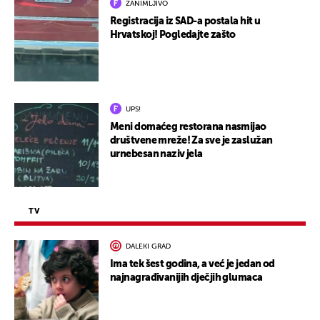
ZANIMLJIVO
Registracija iz SAD-a postala hit u
Hrvatskoj! Pogledajte zašto
UPS!
Meni domaćeg restorana nasmijao
društvene mreže! Za sve je zaslužan
urnebesan naziv jela
TV
DALEKI GRAD
Ima tek šest godina, a već je jedan od
najnagrađivanijih dječjih glumaca