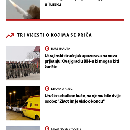
u Tursku
TRI VIJESTI O KOJIMA SE PRIČA
BURE BARUTA
Ukrajinski stručnjak upozorava na novu
prijetnju: Ovaj grad u BiH-u bi mogao biti
žarište
DRAMA U RIJECI
Urušio se balkon kuće, na njemu bile dvije
osobe: "Život im je visio o koncu"
STIŽU NOVE VRUĆINE