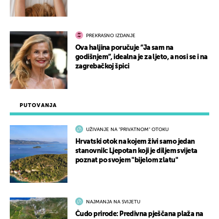
PREKRASNO IZDANJE
Ova haljina poručuje “Ja sam na
godišnjem”, idealna je za ljeto, a nosi se i na
zagrebačkoj špici
PUTOVANJA
UŽIVANJE NA "PRIVATNOM" OTOKU
Hrvatski otok na kojem živi samo jedan
stanovnik: Ljepotan koji je diljem svijeta
poznat po svojem "bijelom zlatu"
NAJMANJA NA SVIJETU
Čudo prirode: Predivna pješčana plaža na