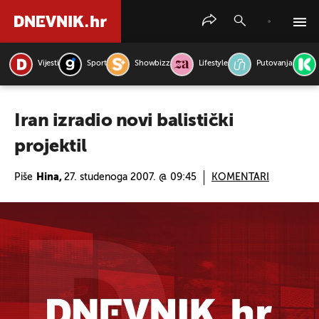
Vijesti
Sport
Showbizz
Lifestyle
Putovanja
PRETRAŽITE VIJESTI
Iran izradio novi balistički
projektil
Piše
Hina,
27. studenoga 2007. @ 09:45
KOMENTARI