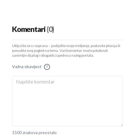
Komentari
(0)
Uključite se u raspravu – podijelite svoje mišljenje, postavite pitanja ili
ponudite svoj pogled na temu. Vaš komentar može potaknuti
zanimljiv dijalog i obogatiti zajednicu našeg portala.
Važna obavijest
!
1500 znakova preostalo