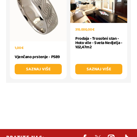
315.000,00 €
Prodaja - Trosobni stan -
Hoto vile - Sveta Nedjelja -
102,47m2
1,00 €
Vjenčano prstenje - P589
SAZNAJ VIŠE
SAZNAJ VIŠE