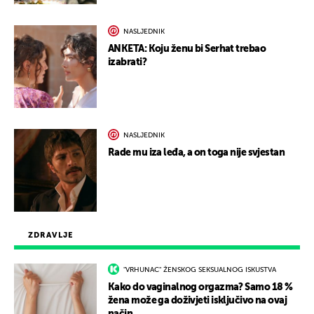
NASLJEDNIK
ANKETA: Koju ženu bi Serhat trebao
izabrati?
NASLJEDNIK
Rade mu iza leđa, a on toga nije svjestan
ZDRAVLJE
"VRHUNAC" ŽENSKOG SEKSUALNOG ISKUSTVA
Kako do vaginalnog orgazma? Samo 18 %
žena može ga doživjeti isključivo na ovaj