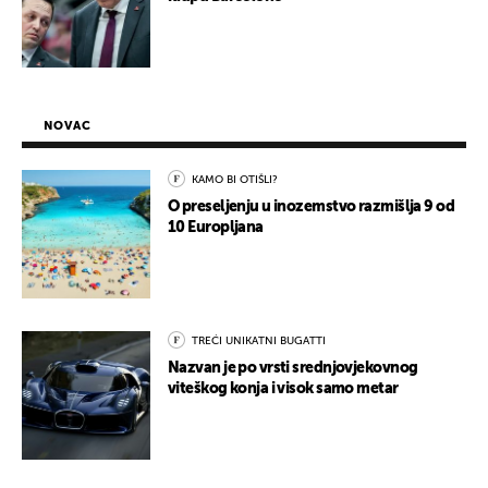
NOVAC
KAMO BI OTIŠLI?
O preseljenju u inozemstvo razmišlja 9 od
10 Europljana
TREĆI UNIKATNI BUGATTI
Nazvan je po vrsti srednjovjekovnog
viteškog konja i visok samo metar