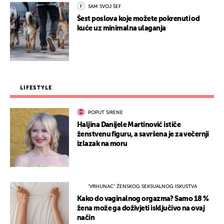
SAM SVOJ ŠEF
Šest poslova koje možete pokrenuti od
kuće uz minimalna ulaganja
LIFESTYLE
POPUT SIRENE
Haljina Danijele Martinović ističe
ženstvenu figuru, a savršena je za večernji
izlazak na moru
"VRHUNAC" ŽENSKOG SEKSUALNOG ISKUSTVA
Kako do vaginalnog orgazma? Samo 18 %
žena može ga doživjeti isključivo na ovaj
način