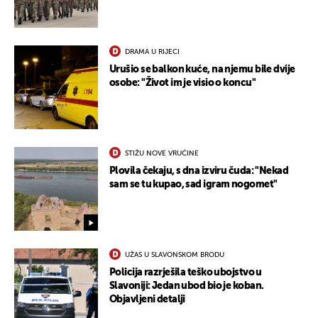
DRAMA U RIJECI
Urušio se balkon kuće, na njemu bile dvije
osobe: "Život im je visio o koncu"
STIŽU NOVE VRUĆINE
Plovila čekaju, s dna izviru čuda: "Nekad
sam se tu kupao, sad igram nogomet"
UŽAS U SLAVONSKOM BRODU
Policija razrješila teško ubojstvo u
Slavoniji: Jedan ubod bio je koban.
Objavljeni detalji