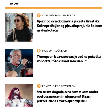
SHOW
ČUVA USPOMENU NA NJEGA
Njezinog oca obožavala je cijela Hrvatska!
Kći neprežaljenog pjevača projurila špicom
na dva kotača
UKLJUČITE NOTIFIKACIJE
PRED 20 TISUĆA LJUDI
Thompson izazvao ovacije već na početku
koncerta: "Što ću kad sam slab..."
PONOVNO POD POVEĆALOM
Što se sve događalo na hrvatskom otoku
pod osramoćenim glumcem? Bizarni
prizori i danas izazivaju nevjericu