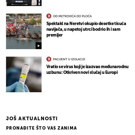
OD METKOVIĆA DO PLOČA
Spektakl na Neretvi okupio desetke tisuća
navijača, u napetoj utrci bodrio ih i sam
premijer
PACIJENT U IZOLACIJI
Vratio se virus koji je izazvao međunarodnu
uzbunu: Otkriven novi slučaj u Europi
JOŠ AKTUALNOSTI
PRONAĐITE ŠTO VAS ZANIMA