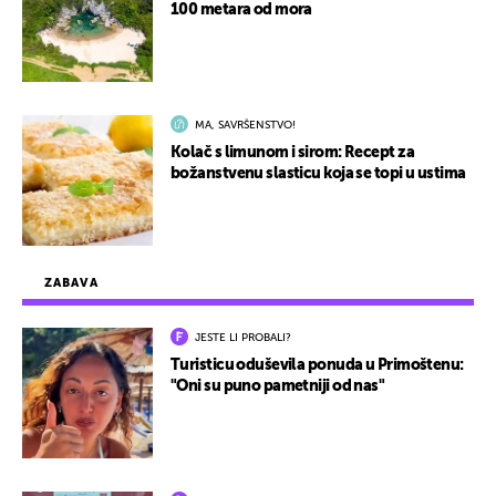
100 metara od mora
MA, SAVRŠENSTVO!
Kolač s limunom i sirom: Recept za
božanstvenu slasticu koja se topi u ustima
ZABAVA
JESTE LI PROBALI?
Turisticu oduševila ponuda u Primoštenu:
"Oni su puno pametniji od nas"