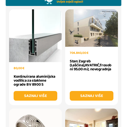
704.840,00 €
Stan: Zagreb
(Lašćina),KVATRIĆ,Trosob
80,00 €
ni 95.00 m2, novogradnja
Kontinuirana aluminijska
vodilica za staklene
ograde BV 8900 S
SAZNAJ VIŠE
SAZNAJ VIŠE