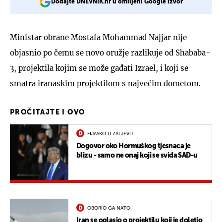
Dodajte DNEVNIK.hr u omiljeni Google izvor
Ministar obrane Mostafa Mohammad Najjar nije
objasnio po čemu se novo oružje razlikuje od Shababa-
3, projektila kojim se može gađati Izrael, i koji se
smatra iranaskim projektilom s najvećim dometom.
PROČITAJTE I OVO
FIJASKO U ZALJEVU
Dogovor oko Hormuškog tjesnaca je
blizu - samo ne onaj koji se sviđa SAD-u
OBORIO GA NATO
Iran se oglasio o projektilu koji je doletio