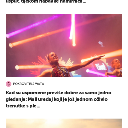
usput, tijekom nabavke namirnica...
POKROVITELJ WATA
Kad su uspomene previše dobre za samo jedno
gledanje: Mali uređaj koji je još jednom oživio
trenutke s ple...