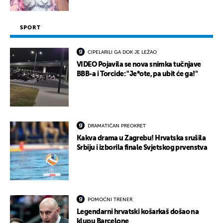
SPORT
CIPELARILI GA DOK JE LEŽAO
VIDEO Pojavila se nova snimka tučnjave
BBB-a i Torcide: "Je*ote, pa ubit će ga!"
DRAMATIČAN PREOKRET
Kakva drama u Zagrebu! Hrvatska srušila
Srbiju i izborila finale Svjetskog prvenstva
POMOĆNI TRENER
Legendarni hrvatski košarkaš došao na
klupu Barcelone