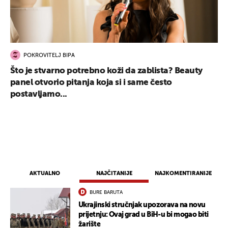
POKROVITELJ BIPA
Što je stvarno potrebno koži da zablista? Beauty
panel otvorio pitanja koja si i same često
postavljamo...
AKTUALNO
NAJČITANIJE
NAJKOMENTIRANIJE
BURE BARUTA
Ukrajinski stručnjak upozorava na novu
prijetnju: Ovaj grad u BiH-u bi mogao biti
žarište