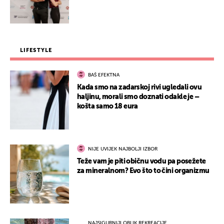
LIFESTYLE
BAŠ EFEKTNA
Kada smo na zadarskoj rivi ugledali ovu
haljinu, morali smo doznati odakle je –
košta samo 18 eura
NIJE UVIJEK NAJBOLJI IZBOR
Teže vam je piti običnu vodu pa posežete
za mineralnom? Evo što to čini organizmu
NAJSIGURNIJI OBLIK REKREACIJE