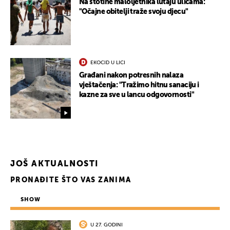
Na stotine maloljetnika lutaju ulicama:
"Očajne obitelji traže svoju djecu"
EKOCID U LICI
Građani nakon potresnih nalaza
vještačenja: "Tražimo hitnu sanaciju i
kazne za sve u lancu odgovornosti"
JOŠ AKTUALNOSTI
PRONAĐITE ŠTO VAS ZANIMA
SHOW
UKLJUČITE NOTIFIKACIJE
U 27. GODINI