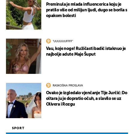
Preminula je mlada influencerica koju je
pratilo više od milijun ljudi, dugo se borila s
opakom bolesti
"UUUUUUFFFF"
Vau, koje noge! Ružičasti badić istaknuo je
najbolje adute Maje Šuput
RASKOŠNA PROSLAVA
Ovako je izgledalo vjenčanje Tije Jurčić: Do
oltara ju je dopratio očuh, a slavilo se uz
Olivera i Rozgu
SPORT