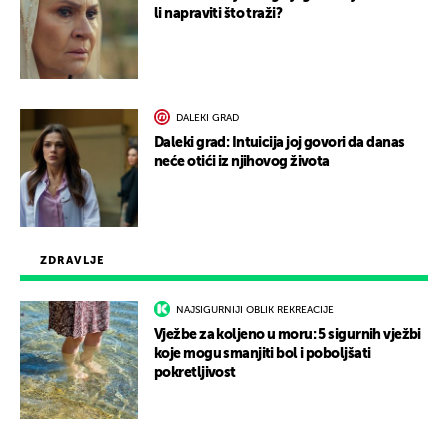
li napraviti što traži?
DALEKI GRAD
Daleki grad: Intuicija joj govori da danas
neće otići iz njihovog života
ZDRAVLJE
NAJSIGURNIJI OBLIK REKREACIJE
Vježbe za koljeno u moru: 5 sigurnih vježbi
koje mogu smanjiti bol i poboljšati
pokretljivost