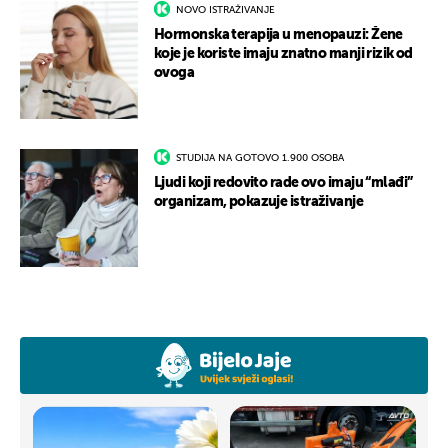
NOVO ISTRAŽIVANJE
Hormonska terapija u menopauzi: Žene
koje je koriste imaju znatno manji rizik od
ovoga
STUDIJA NA GOTOVO 1.900 OSOBA
Ljudi koji redovito rade ovo imaju “mlađi”
organizam, pokazuje istraživanje