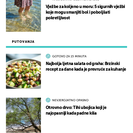
Vježbe za koljeno u moru: 5 sigurnih vježbi
koje mogu smanjiti bol i poboljšati
pokretljivost
PUTOVANJA
GOTOVO ZA 15 MINUTA
Najbolja ljetna salata od graha: Brzinski
recept za dane kada je prevruće za kuhanje
NEVJEROJATNO OPASNO
Otrovno drvo: Tihi ubojica koji je
najopasniji kada padne kiša