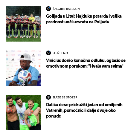
ŽALGIRIS RAZBIJEN
Golijada u Litvi: Hajduku petarda i velika
prednost uoči uzvrata na Poljudu
SLUŽBENO
Vinicius donio konačnu odluku, oglasio se
emotivnom porukom: "Hvala vam svima"
SLAŽE SE STOŽER
Daliću će se pridružiti jedan od omiljenih
Vatrenih, pomoćnici i dalje dvoje oko
ponude