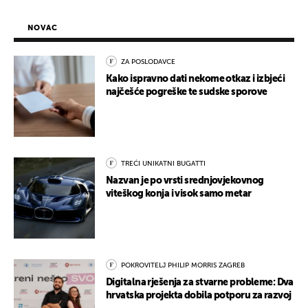
NOVAC
ZA POSLODAVCE
Kako ispravno dati nekome otkaz i izbjeći
najčešće pogreške te sudske sporove
TREĆI UNIKATNI BUGATTI
Nazvan je po vrsti srednjovjekovnog
viteškog konja i visok samo metar
POKROVITELJ PHILIP MORRIS ZAGREB
Digitalna rješenja za stvarne probleme: Dva
hrvatska projekta dobila potporu za razvoj