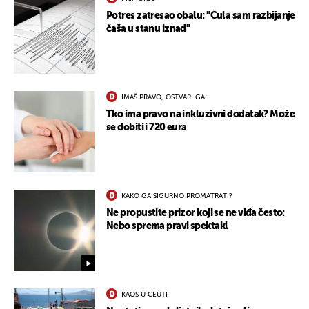
Potres zatresao obalu: "Čula sam razbijanje
čaša u stanu iznad"
IMAŠ PRAVO, OSTVARI GA!
Tko ima pravo na inkluzivni dodatak? Može
se dobiti i 720 eura
KAKO GA SIGURNO PROMATRATI?
Ne propustite prizor koji se ne viđa često:
Nebo sprema pravi spektakl
KAOS U CEUTI