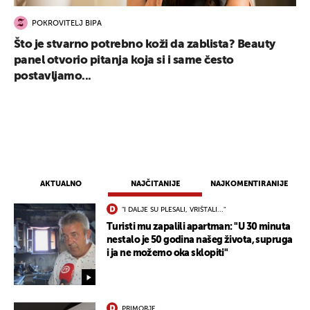
POKROVITELJ BIPA
Što je stvarno potrebno koži da zablista? Beauty
panel otvorio pitanja koja si i same često
postavljamo...
AKTUALNO
NAJČITANIJE
NAJKOMENTIRANIJE
"I DALJE SU PLESALI, VRIŠTALI..."
Turisti mu zapalili apartman: "U 30 minuta
nestalo je 50 godina našeg života, supruga
i ja ne možemo oka sklopiti"
PRIMORJE