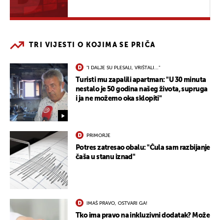
TRI VIJESTI O KOJIMA SE PRIČA
"I DALJE SU PLESALI, VRIŠTALI..."
Turisti mu zapalili apartman: "U 30 minuta
nestalo je 50 godina našeg života, supruga
i ja ne možemo oka sklopiti"
PRIMORJE
Potres zatresao obalu: "Čula sam razbijanje
čaša u stanu iznad"
IMAŠ PRAVO, OSTVARI GA!
Tko ima pravo na inkluzivni dodatak? Može