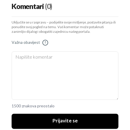
Komentari
(0)
Uključite se u raspravu – podijelite svoje mišljenje, postavite pitanja ili
ponudite svoj pogled na temu. Vaš komentar može potaknuti
zanimljiv dijalog i obogatiti zajednicu našeg portala.
Važna obavijest
!
1500 znakova preostalo
Prijavite se