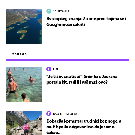
15 PITANJA
Kviz općeg znanja: Za one pred kojima se i
Google može sakriti
ZABAVA
LOL
"Je li živ, zna li se?": Snimka s Jadrana
postala hit, radi li i vaš muž ovo?
KAO IZ PIŠTOLJA
Dobacila komentar trudnici bez noge, a
muž ispalio odgovor kao da je samo
čekao…