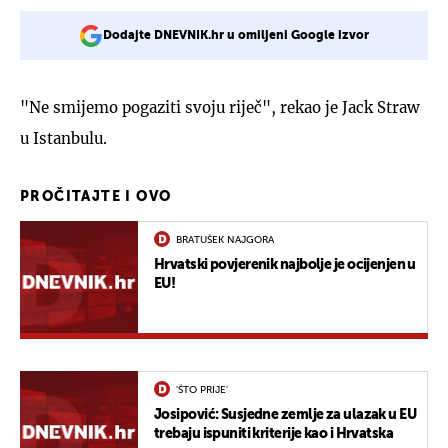
Dodajte DNEVNIK.hr u omiljeni Google izvor
"Ne smijemo pogaziti svoju riječ", rekao je Jack Straw
u Istanbulu.
PROČITAJTE I OVO
BRATUŠEK NAJGORA
Hrvatski povjerenik najbolje je ocijenjen u
EU!
'ŠTO PRIJE'
Josipović: Susjedne zemlje za ulazak u EU
trebaju ispuniti kriterije kao i Hrvatska