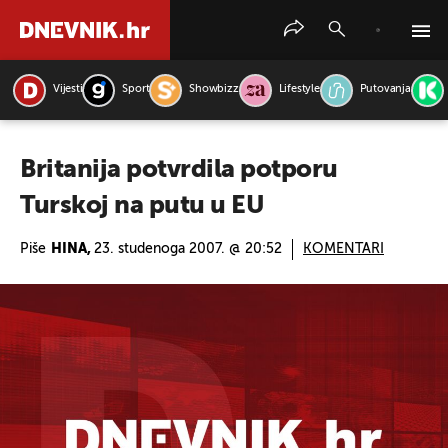
Vijesti
Sport
Showbizz
Lifestyle
Putovanja
PRETRAŽITE VIJESTI
Britanija potvrdila potporu
Turskoj na putu u EU
Piše
HINA,
23. studenoga 2007. @ 20:52
KOMENTARI