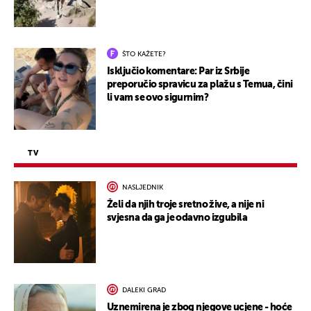
ŠTO KAŽETE?
Isključio komentare: Par iz Srbije
preporučio spravicu za plažu s Temua, čini
li vam se ovo sigurnim?
TV
NASLJEDNIK
Želi da njih troje sretno žive, a nije ni
svjesna da ga je odavno izgubila
DALEKI GRAD
Uznemirena je zbog njegove ucjene - hoće