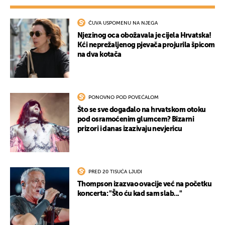
ČUVA USPOMENU NA NJEGA
Njezinog oca obožavala je cijela Hrvatska!
Kći neprežaljenog pjevača projurila špicom
na dva kotača
PONOVNO POD POVEĆALOM
Što se sve događalo na hrvatskom otoku
pod osramoćenim glumcem? Bizarni
prizori i danas izazivaju nevjericu
PRED 20 TISUĆA LJUDI
Thompson izazvao ovacije već na početku
koncerta: "Što ću kad sam slab..."