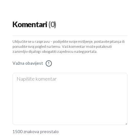
Komentari
(0)
Uključite se u raspravu – podijelite svoje mišljenje, postavite pitanja ili
ponudite svoj pogled na temu. Vaš komentar može potaknuti
zanimljiv dijalog i obogatiti zajednicu našeg portala.
Važna obavijest
!
1500 znakova preostalo