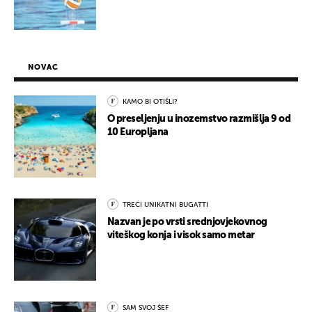
NOVAC
KAMO BI OTIŠLI?
O preseljenju u inozemstvo razmišlja 9 od
10 Europljana
TREĆI UNIKATNI BUGATTI
Nazvan je po vrsti srednjovjekovnog
viteškog konja i visok samo metar
SAM SVOJ ŠEF