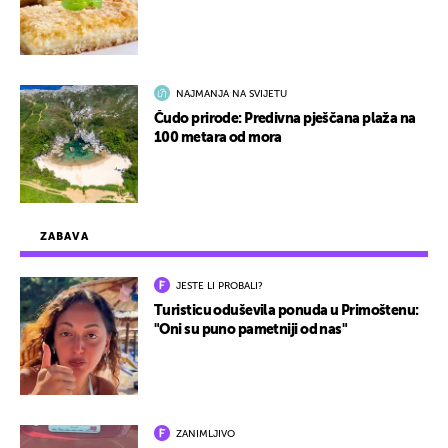
NAJMANJA NA SVIJETU
Čudo prirode: Predivna pješčana plaža na
100 metara od mora
ZABAVA
JESTE LI PROBALI?
Turisticu oduševila ponuda u Primoštenu:
"Oni su puno pametniji od nas"
ZANIMLJIVO