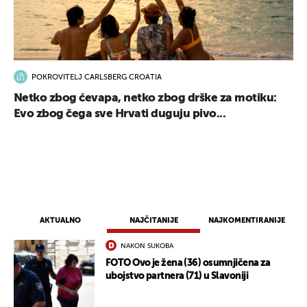
POKROVITELJ CARLSBERG CROATIA
Netko zbog ćevapa, netko zbog drške za motiku:
Evo zbog čega sve Hrvati duguju pivo...
AKTUALNO
NAJČITANIJE
NAJKOMENTIRANIJE
NAKON SUKOBA
FOTO Ovo je žena (36) osumnjičena za
ubojstvo partnera (71) u Slavoniji