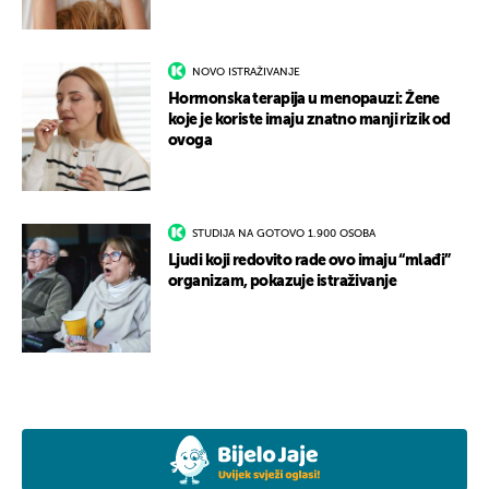
NOVO ISTRAŽIVANJE
Hormonska terapija u menopauzi: Žene
koje je koriste imaju znatno manji rizik od
ovoga
STUDIJA NA GOTOVO 1.900 OSOBA
Ljudi koji redovito rade ovo imaju “mlađi”
organizam, pokazuje istraživanje