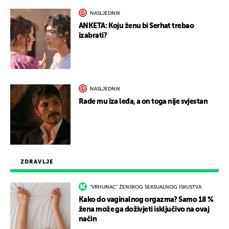
NASLJEDNIK
ANKETA: Koju ženu bi Serhat trebao
izabrati?
NASLJEDNIK
Rade mu iza leđa, a on toga nije svjestan
ZDRAVLJE
"VRHUNAC" ŽENSKOG SEKSUALNOG ISKUSTVA
Kako do vaginalnog orgazma? Samo 18 %
žena može ga doživjeti isključivo na ovaj
način