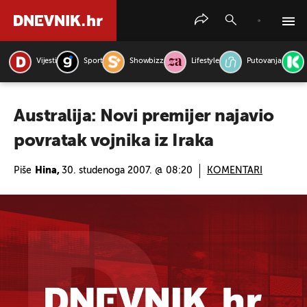
Vijesti
Sport
Showbizz
Lifestyle
Putovanja
PRETRAŽITE VIJESTI
Australija: Novi premijer najavio
povratak vojnika iz Iraka
Piše
Hina,
30. studenoga 2007. @ 08:20
KOMENTARI