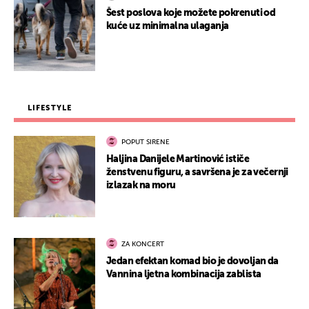
Šest poslova koje možete pokrenuti od
kuće uz minimalna ulaganja
LIFESTYLE
POPUT SIRENE
Haljina Danijele Martinović ističe
ženstvenu figuru, a savršena je za večernji
izlazak na moru
ZA KONCERT
Jedan efektan komad bio je dovoljan da
Vannina ljetna kombinacija zablista