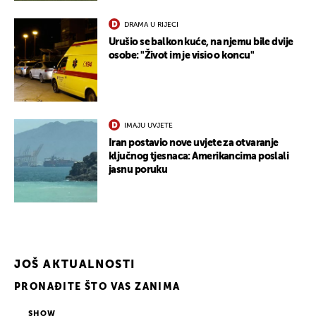
DRAMA U RIJECI
Urušio se balkon kuće, na njemu bile dvije
osobe: "Život im je visio o koncu"
UKLJUČITE NOTIFIKACIJE
IMAJU UVJETE
Iran postavio nove uvjete za otvaranje
ključnog tjesnaca: Amerikancima poslali
jasnu poruku
JOŠ AKTUALNOSTI
PRONAĐITE ŠTO VAS ZANIMA
SHOW