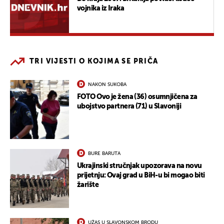
vojnika iz Iraka
TRI VIJESTI O KOJIMA SE PRIČA
NAKON SUKOBA
FOTO Ovo je žena (36) osumnjičena za
ubojstvo partnera (71) u Slavoniji
BURE BARUTA
Ukrajinski stručnjak upozorava na novu
prijetnju: Ovaj grad u BiH-u bi mogao biti
žarište
UŽAS U SLAVONSKOM BRODU