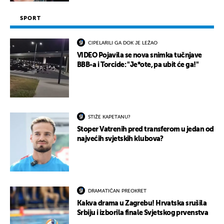
SPORT
CIPELARILI GA DOK JE LEŽAO
VIDEO Pojavila se nova snimka tučnjave
BBB-a i Torcide: "Je*ote, pa ubit će ga!"
STIŽE KAPETANU?
Stoper Vatrenih pred transferom u jedan od
najvećih svjetskih klubova?
DRAMATIČAN PREOKRET
Kakva drama u Zagrebu! Hrvatska srušila
Srbiju i izborila finale Svjetskog prvenstva