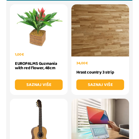
1,00 €
EUROPALMS Guzmania
34,00 €
with red flower, 48cm
Hrast country 3 strip
SAZNAJ VIŠE
SAZNAJ VIŠE