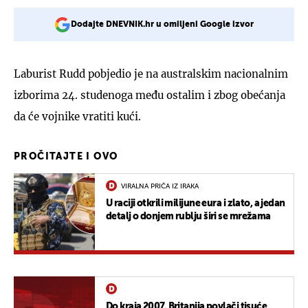
Dodajte DNEVNIK.hr u omiljeni Google izvor
Laburist Rudd pobjedio je na australskim nacionalnim
izborima 24. studenoga među ostalim i zbog obećanja
da će vojnike vratiti kući.
PROČITAJTE I OVO
VIRALNA PRIČA IZ IRAKA
U raciji otkrili milijune eura i zlato, a jedan
detalj o donjem rublju širi se mrežama
Do kraja 2007. Britanija povlači tisuće