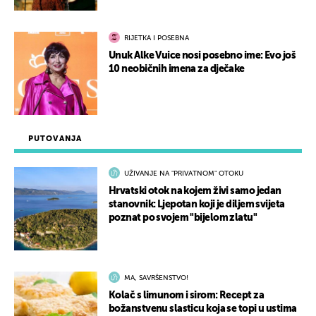
RIJETKA I POSEBNA
Unuk Alke Vuice nosi posebno ime: Evo još
10 neobičnih imena za dječake
PUTOVANJA
UŽIVANJE NA "PRIVATNOM" OTOKU
Hrvatski otok na kojem živi samo jedan
stanovnik: Ljepotan koji je diljem svijeta
poznat po svojem "bijelom zlatu"
MA, SAVRŠENSTVO!
Kolač s limunom i sirom: Recept za
božanstvenu slasticu koja se topi u ustima