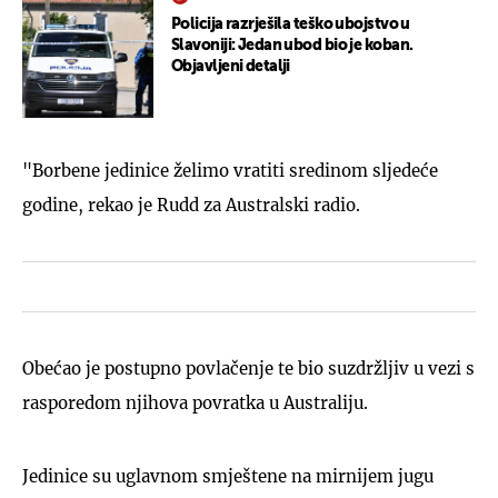
Policija razrješila teško ubojstvo u
Slavoniji: Jedan ubod bio je koban.
Objavljeni detalji
"Borbene jedinice želimo vratiti sredinom sljedeće
godine, rekao je Rudd za Australski radio.
Obećao je postupno povlačenje te bio suzdržljiv u vezi s
rasporedom njihova povratka u Australiju.
Jedinice su uglavnom smještene na mirnijem jugu