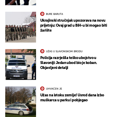
BURE BARUTA
Ukrajinski stručnjak upozorava na novu
prijetnju: Ovaj grad u BiH-u bi mogao biti
žarište
UŽAS U SLAVONSKOM BRODU
Policija razrješila teško ubojstvo u
Slavoniji: Jedan ubod bio je koban.
Objavljeni detalji
UHVAĆEN JE
Užas na istoku zemlje! Usred dana izbo
muškarca u parku i pobjegao