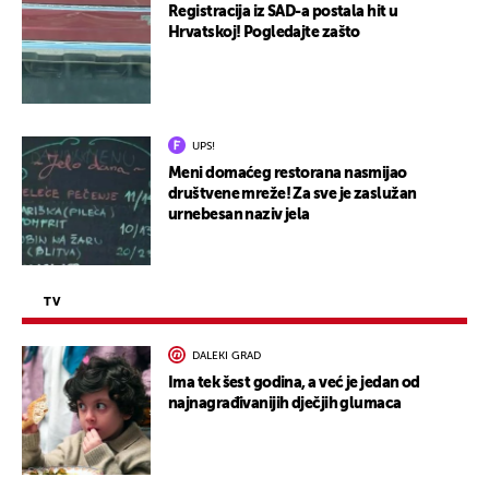
Registracija iz SAD-a postala hit u
Hrvatskoj! Pogledajte zašto
UPS!
Meni domaćeg restorana nasmijao
društvene mreže! Za sve je zaslužan
urnebesan naziv jela
TV
DALEKI GRAD
Ima tek šest godina, a već je jedan od
najnagrađivanijih dječjih glumaca