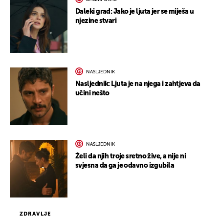
Daleki grad: Jako je ljuta jer se miješa u
njezine stvari
NASLJEDNIK
Nasljednik: Ljuta je na njega i zahtjeva da
učini nešto
NASLJEDNIK
Želi da njih troje sretno žive, a nije ni
svjesna da ga je odavno izgubila
ZDRAVLJE