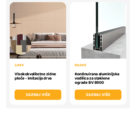
2,49 €
80,00 €
Visokokvalitetne zidne
Kontinuirana aluminijska
ploče - imitacija drva
vodilica za staklene
ograde BV 8900
SAZNAJ VIŠE
SAZNAJ VIŠE