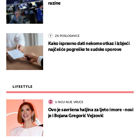
razine
ZA POSLODAVCE
Kako ispravno dati nekome otkaz i izbjeći
najčešće pogreške te sudske sporove
LIFESTYLE
U NOJ NIJE VRUĆE
Ovo je savršena haljina za ljeto i more - nosi
je i Bojana Gregorić Vejzović