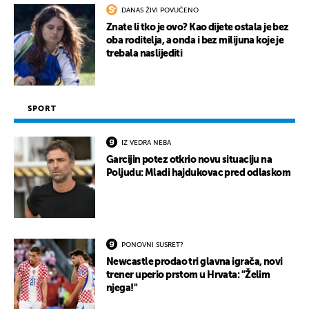
UKLJUČITE NOTIFIKACIJE
DANAS ŽIVI POVUČENO
Znate li tko je ovo? Kao dijete ostala je bez
oba roditelja, a onda i bez milijuna koje je
trebala naslijediti
SPORT
IZ VEDRA NEBA
Garcijin potez otkrio novu situaciju na
Poljudu: Mladi hajdukovac pred odlaskom
PONOVNI SUSRET?
Newcastle prodao tri glavna igrača, novi
trener uperio prstom u Hrvata: "Želim
njega!"