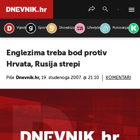
Vijesti
Sport
Showbizz
Lifestyle
Putovanja
PRETRAŽITE VIJESTI
Englezima treba bod protiv
Hrvata, Rusija strepi
Piše
Dnevnik.hr,
19. studenoga 2007. @ 21:10
KOMENTARI