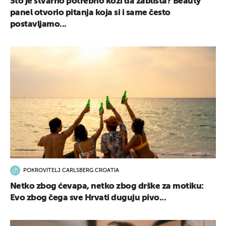
Što je stvarno potrebno koži da zablista? Beauty
panel otvorio pitanja koja si i same često
postavljamo...
POKROVITELJ CARLSBERG CROATIA
Netko zbog ćevapa, netko zbog drške za motiku:
Evo zbog čega sve Hrvati duguju pivo...