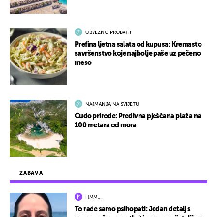
OBVEZNO PROBATI!
Prefina ljetna salata od kupusa: Kremasto
savršenstvo koje najbolje paše uz pečeno
meso
NAJMANJA NA SVIJETU
Čudo prirode: Predivna pješčana plaža na
100 metara od mora
ZABAVA
HMM…
To rade samo psihopati: Jedan detalj s