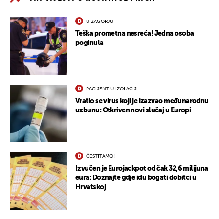
U ZAGORJU
Teška prometna nesreća! Jedna osoba
poginula
PACIJENT U IZOLACIJI
Vratio se virus koji je izazvao međunarodnu
uzbunu: Otkriven novi slučaj u Europi
ČESTITAMO!
Izvučen je Eurojackpot od čak 32,6 milijuna
eura: Doznajte gdje idu bogati dobitci u
Hrvatskoj