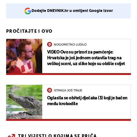
Dodajte DNEVNIK.hr u omiljeni Google izvor
PROČITAJTE I OVO
NOGOMETNO LUDILO
VIDEO Ovo su prizori za pamćenje:
Hrvatska je još jednom ostavila trag na
velikoj sceni, uz slike koje su obišle svijet
ISTRAGA JOŠ TRAJE
Oglasila se obitelj dječaka (3) koji je bačen
među krokodile
TRI VIJESTI O KOJIMA SE PRIČA