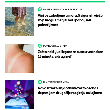
NAJSIGURNIJI OBLIK REKREACIJE
Vježbe za koljeno u moru: 5 sigurnih vježbi
koje mogu smanjiti bol i poboljšati
pokretljivost
POKROVITELJ STADA
Zašto neki ljudi izgore na suncu već nakon
15 minuta, a drugi ne?
IZNENAĐUJUĆA VEZA
Novo istraživanje otkriva zašto osobe s
depresijom drugačije reagiraju na lajkove