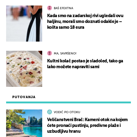
BAŠ EFEKTNA
Kada smo na zadarskoj rivi ugledali ovu
haljinu, morali smo doznati odakle je –
košta samo 18 eura
MA, SAVRŠENO!
Kultni kolač postao je sladoled, tako ga
lako možete napraviti sami
PUTOVANJA
VODIČ PO OTOKU
Veličanstveni Brač: Kameni otok na kojem
ćete pronaći pustinju, predivne plaže i
uzbudljivu hranu