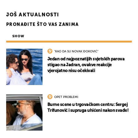
JOŠ AKTUALNOSTI
PRONAĐITE ŠTO VAS ZANIMA
SHOW
"KAO DA SU NOVAK ĐOKOVIĆ"
Jedan od najpoznatijih svjetskih parova
stigao na Jadran, ovakve reakcije
vjerojatno nisu očekivali
OPET PROBLEMI
Burne scene u trgovačkom centru: Sergej
Trifunović i supruga uhićeni nakon svađe!