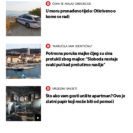
ČEKA SE NALAZ OBDUKCIJE
U moru pronađeno tijelo: Otkriveno o
kome se radi
"NARUČILA SAM IDENTIČNU"
Potresna poruka majke čijeg su sina
pretukli zbog majice: "Sloboda nestaje
svaki put kad prešutimo nasilje"
VRIJEDNI SAVJETI
Što ako vam gosti unište apartman? Ovo je
zlatni papir koji može biti od pomoći