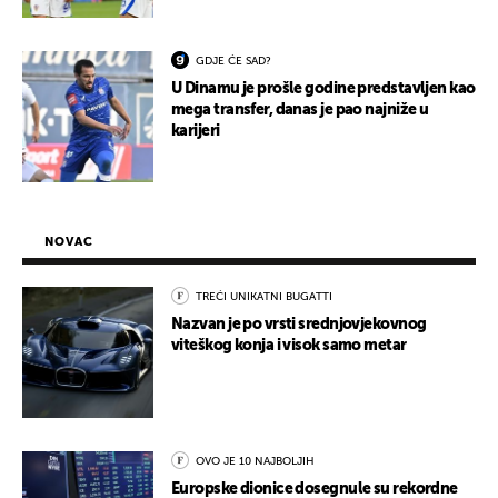
GDJE ĆE SAD?
U Dinamu je prošle godine predstavljen kao
mega transfer, danas je pao najniže u
karijeri
NOVAC
TREĆI UNIKATNI BUGATTI
Nazvan je po vrsti srednjovjekovnog
viteškog konja i visok samo metar
OVO JE 10 NAJBOLJIH
Europske dionice dosegnule su rekordne