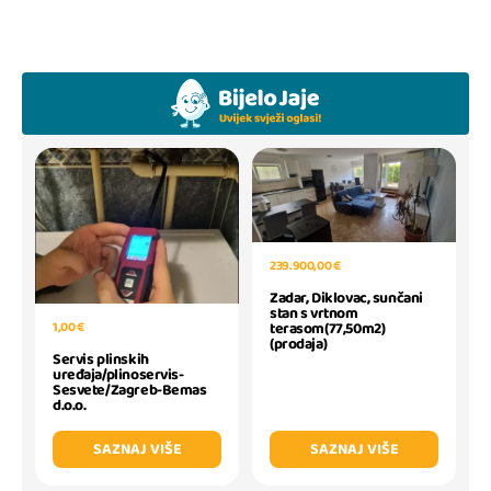
239.900,00 €
Zadar, Diklovac, sunčani
stan s vrtnom
1,00 €
terasom(77,50m2)
(prodaja)
Servis plinskih
uređaja/plinoservis-
Sesvete/Zagreb-Bemas
d.o.o.
SAZNAJ VIŠE
SAZNAJ VIŠE