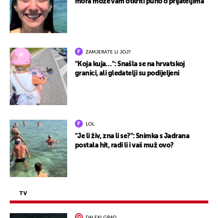
mora može vam otkriti puno o prijateljima
ZAMJERATE LI JOJ?
"Koja kuja…": Snašla se na hrvatskoj
granici, ali gledatelji su podijeljeni
LOL
"Je li živ, zna li se?": Snimka s Jadrana
postala hit, radi li i vaš muž ovo?
TV
DALEKI GRAD