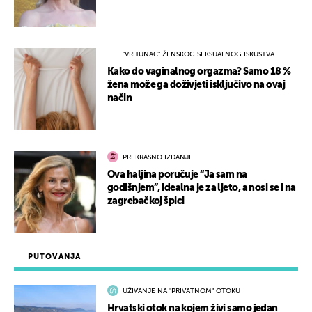
"VRHUNAC" ŽENSKOG SEKSUALNOG ISKUSTVA
Kako do vaginalnog orgazma? Samo 18 %
žena može ga doživjeti isključivo na ovaj
način
PREKRASNO IZDANJE
Ova haljina poručuje “Ja sam na
godišnjem”, idealna je za ljeto, a nosi se i na
zagrebačkoj špici
PUTOVANJA
UŽIVANJE NA "PRIVATNOM" OTOKU
Hrvatski otok na kojem živi samo jedan