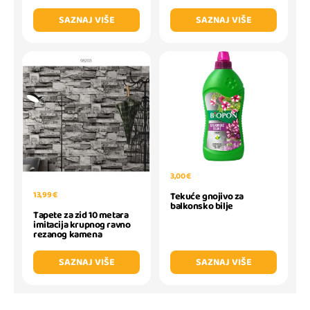
SAZNAJ VIŠE
SAZNAJ VIŠE
3,00 €
13,99 €
Tekuće gnojivo za
balkonsko bilje
Tapete za zid 10 metara
imitacija krupnog ravno
rezanog kamena
SAZNAJ VIŠE
SAZNAJ VIŠE