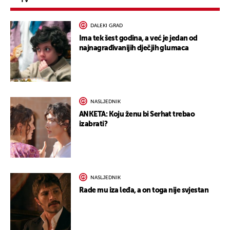
TV
DALEKI GRAD
Ima tek šest godina, a već je jedan od
najnagrađivanijih dječjih glumaca
NASLJEDNIK
ANKETA: Koju ženu bi Serhat trebao
izabrati?
NASLJEDNIK
Rade mu iza leđa, a on toga nije svjestan