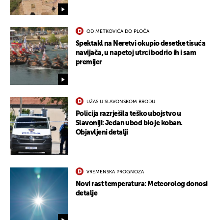
OD METKOVIĆA DO PLOČA
Spektakl na Neretvi okupio desetke tisuća
navijača, u napetoj utrci bodrio ih i sam
premijer
UŽAS U SLAVONSKOM BRODU
Policija razrješila teško ubojstvo u
Slavoniji: Jedan ubod bio je koban.
Objavljeni detalji
VREMENSKA PROGNOZA
Novi rast temperatura: Meteorolog donosi
detalje