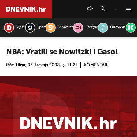
Vijesti
Sport
Showbizz
Lifestyle
Putovanja
PRETRAŽITE VIJESTI
NBA: Vratili se Nowitzki i Gasol
Piše
Hina,
03. travnja 2008. @ 11:21
KOMENTARI