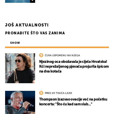
JOŠ AKTUALNOSTI
PRONAĐITE ŠTO VAS ZANIMA
SHOW
ČUVA USPOMENU NA NJEGA
Njezinog oca obožavala je cijela Hrvatska!
Kći neprežaljenog pjevača projurila špicom
UKLJUČITE NOTIFIKACIJE
na dva kotača
PRED 20 TISUĆA LJUDI
Thompson izazvao ovacije već na početku
koncerta: "Što ću kad sam slab..."