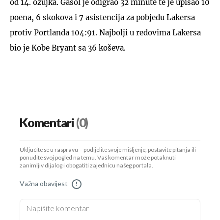
od 14. ožujka. Gasol je odigrao 32 minute te je upisao 10
poena, 6 skokova i 7 asistencija za pobjedu Lakersa
protiv Portlanda 104:91. Najbolji u redovima Lakersa
bio je Kobe Bryant sa 36 koševa.
Komentari
(0)
Uključite se u raspravu – podijelite svoje mišljenje, postavite pitanja ili
ponudite svoj pogled na temu. Vaš komentar može potaknuti
zanimljiv dijalog i obogatiti zajednicu našeg portala.
Važna obavijest
!