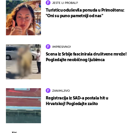
JESTE LI PROBALI?
Turisticu oduševila ponuda u Primoštenu:
"Oni su puno pametniji od nas"
IMPRESIVNO!
Scena iz Srbije fascinirala društvene mreže!
Pogledajte neobičnog ljubimca
ZANIMLJIVO
Registracija iz SAD-a postala hit u
Hrvatskoj! Pogledajte zašto