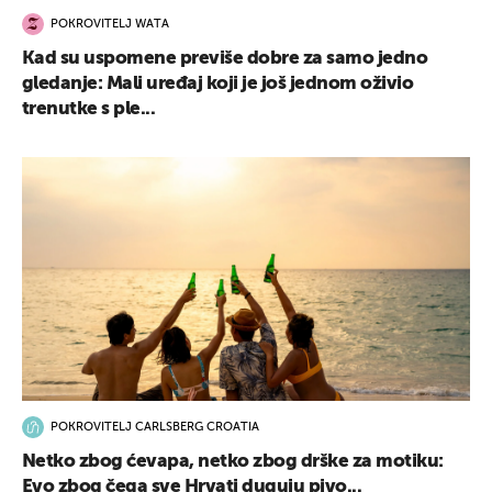
POKROVITELJ WATA
Kad su uspomene previše dobre za samo jedno
gledanje: Mali uređaj koji je još jednom oživio
trenutke s ple...
POKROVITELJ CARLSBERG CROATIA
Netko zbog ćevapa, netko zbog drške za motiku:
Evo zbog čega sve Hrvati duguju pivo...