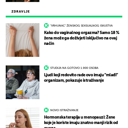
ZDRAVLJE
"VRHUNAC" ŽENSKOG SEKSUALNOG ISKUSTVA
Kako do vaginalnog orgazma? Samo 18 %
žena može ga doživjeti isključivo na ovaj
način
STUDIJA NA GOTOVO 1.900 OSOBA
Ljudi koji redovito rade ovo imaju “mlađi”
organizam, pokazuje istraživanje
NOVO ISTRAŽIVANJE
Hormonska terapija u menopauzi: Žene
koje je koriste imaju znatno manji rizik od