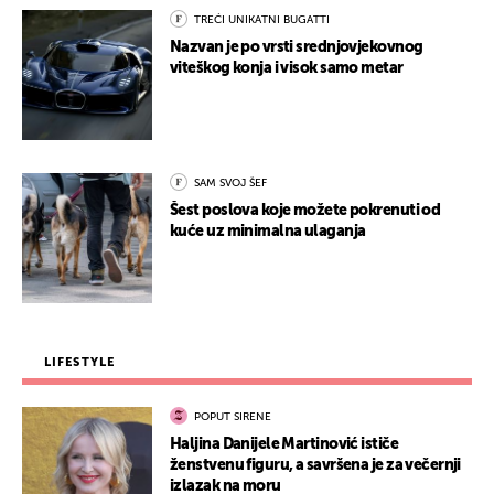
TREĆI UNIKATNI BUGATTI
Nazvan je po vrsti srednjovjekovnog
viteškog konja i visok samo metar
SAM SVOJ ŠEF
Šest poslova koje možete pokrenuti od
kuće uz minimalna ulaganja
LIFESTYLE
POPUT SIRENE
Haljina Danijele Martinović ističe
ženstvenu figuru, a savršena je za večernji
izlazak na moru