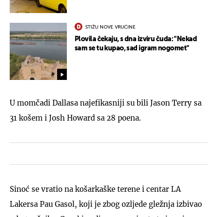
STIŽU NOVE VRUĆINE
Plovila čekaju, s dna izviru čuda: "Nekad
sam se tu kupao, sad igram nogomet"
U momčadi Dallasa najefikasniji su bili Jason Terry sa
31 košem i Josh Howard sa 28 poena.
Sinoć se vratio na košarkaške terene i centar LA
Lakersa Pau Gasol, koji je zbog ozljede gležnja izbivao