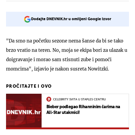
Dodajte DNEVNIK.hr u omiljeni Google izvor
"Da smo na početku sezone nema šanse da bi se tako
brzo vratio na teren. No, moja se ekipa bori za ulazak u
doigravanje i morao sam stisnuti zube i pomoći
momcima", izjavio je nakon susreta Nowitzki.
PROČITAJTE I OVO
CELEBRITY SVITA U STAPLES CENTRU
Bieber podlegao Rihanninim čarima na
All-Star utakmici!