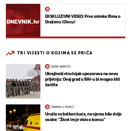
EKSKLUZIVNI VIDEO: Prve snimke filma o
Draženu i Divcu!
TRI VIJESTI O KOJIMA SE PRIČA
BURE BARUTA
Ukrajinski stručnjak upozorava na novu
prijetnju: Ovaj grad u BiH-u bi mogao biti
žarište
DRAMA U RIJECI
Urušio se balkon kuće, na njemu bile dvije
osobe: "Život im je visio o koncu"