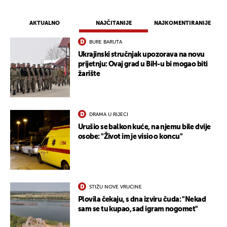
AKTUALNO
NAJČITANIJE
NAJKOMENTIRANIJE
BURE BARUTA
Ukrajinski stručnjak upozorava na novu
prijetnju: Ovaj grad u BiH-u bi mogao biti
žarište
DRAMA U RIJECI
Urušio se balkon kuće, na njemu bile dvije
osobe: "Život im je visio o koncu"
STIŽU NOVE VRUĆINE
Plovila čekaju, s dna izviru čuda: "Nekad
sam se tu kupao, sad igram nogomet"