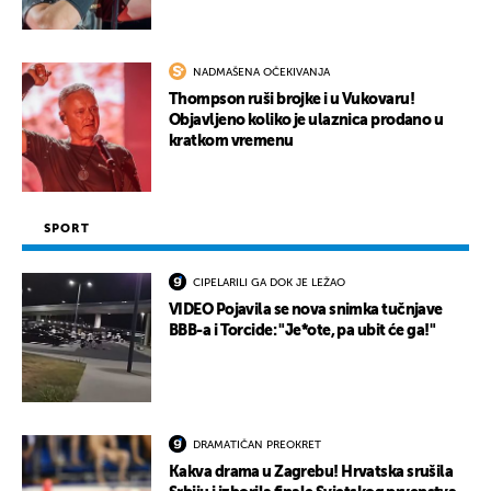
NADMAŠENA OČEKIVANJA
Thompson ruši brojke i u Vukovaru!
Objavljeno koliko je ulaznica prodano u
kratkom vremenu
SPORT
CIPELARILI GA DOK JE LEŽAO
VIDEO Pojavila se nova snimka tučnjave
BBB-a i Torcide: "Je*ote, pa ubit će ga!"
DRAMATIČAN PREOKRET
Kakva drama u Zagrebu! Hrvatska srušila