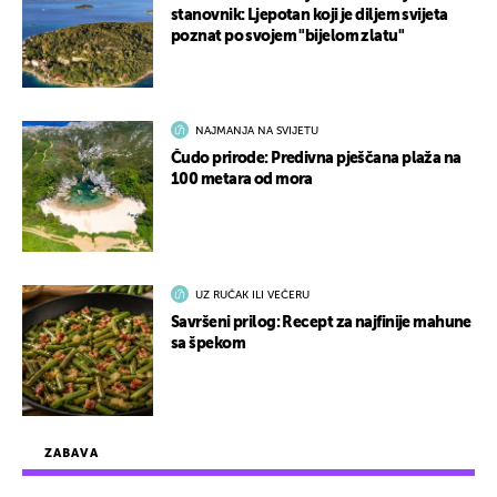
stanovnik: Ljepotan koji je diljem svijeta
poznat po svojem "bijelom zlatu"
NAJMANJA NA SVIJETU
Čudo prirode: Predivna pješčana plaža na
100 metara od mora
UZ RUČAK ILI VEČERU
Savršeni prilog: Recept za najfinije mahune
sa špekom
ZABAVA