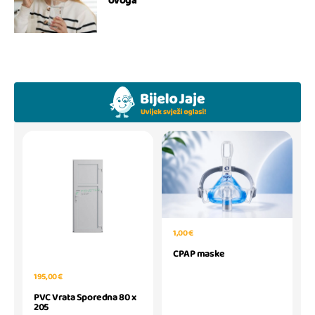
ovoga
1,00 €
CPAP maske
195,00 €
PVC Vrata Sporedna 80 x
205