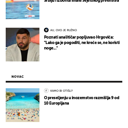
Srbiju i izborila finale Svjetskog prvenstva
AU, OVO JE RUŽNO
Poznati analitičar popljuvao Hrgovića:
"Lako ga je pogoditi, ne kreće se, ne koristi
noge..."
NOVAC
KAMO BI OTIŠLI?
O preseljenju u inozemstvo razmišlja 9 od
10 Europljana