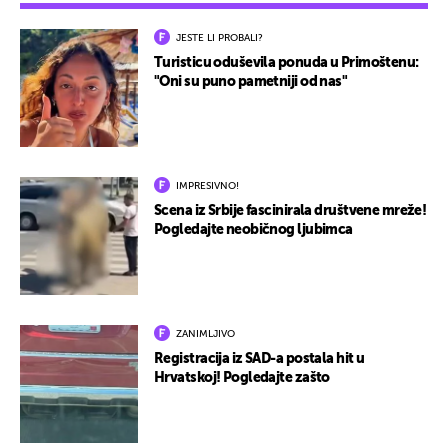
JESTE LI PROBALI?
Turisticu oduševila ponuda u Primoštenu:
"Oni su puno pametniji od nas"
IMPRESIVNO!
Scena iz Srbije fascinirala društvene mreže!
Pogledajte neobičnog ljubimca
ZANIMLJIVO
Registracija iz SAD-a postala hit u
Hrvatskoj! Pogledajte zašto