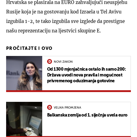
Hrvatska se plasirala na EURO zahvaljujući neuspjehu
Rusije koja je na gostovanju kod Izraela u Tel Avivu
izgubila 1-2, te tako izgubila sve izglede da prestigne
našu reprezentaciju na ljestvici skupine E.
PROČITAJTE I OVO
NOVI ZAKON
Od 1300 mjenjačnica ostalo ih samo 200:
Država uvodi nova pravila i mogućnost
privremenog oduzimanja gotovine
VELIKA PROMJENA
Balkanska zemlja od 1. siječnja uvela euro