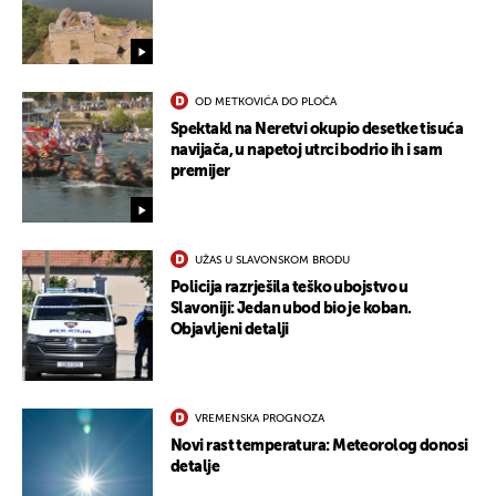
UKLJUČITE NOTIFIKACIJE
OD METKOVIĆA DO PLOČA
Spektakl na Neretvi okupio desetke tisuća
navijača, u napetoj utrci bodrio ih i sam
premijer
UŽAS U SLAVONSKOM BRODU
Policija razrješila teško ubojstvo u
Slavoniji: Jedan ubod bio je koban.
Objavljeni detalji
VREMENSKA PROGNOZA
Novi rast temperatura: Meteorolog donosi
detalje