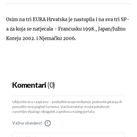
Osim na tri EURA Hrvatska je nastupila i na sva tri SP-
a za koja se natjecala - Francusku 1998., Japan/Južnu
Koreju 2002. i Njemačku 2006.
Komentari
(0)
Uključite se u raspravu – podijelite svoje mišljenje, postavite pitanja ili
ponudite svoj pogled na temu. Vaš komentar može potaknuti
zanimljiv dijalog i obogatiti zajednicu našeg portala.
Važna obavijest
!