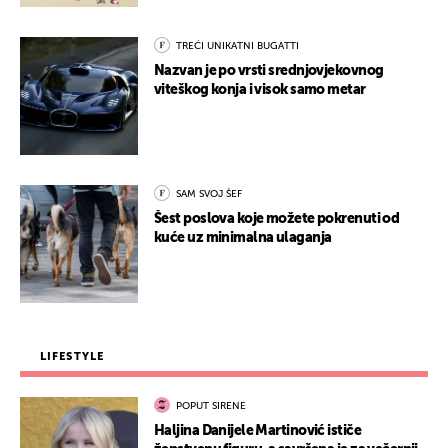
TREĆI UNIKATNI BUGATTI
Nazvan je po vrsti srednjovjekovnog
viteškog konja i visok samo metar
SAM SVOJ ŠEF
Šest poslova koje možete pokrenuti od
kuće uz minimalna ulaganja
LIFESTYLE
POPUT SIRENE
Haljina Danijele Martinović ističe