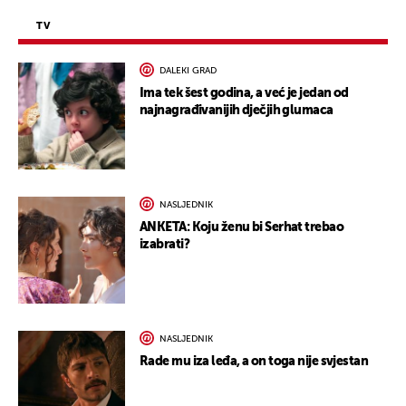
TV
DALEKI GRAD
Ima tek šest godina, a već je jedan od
najnagrađivanijih dječjih glumaca
NASLJEDNIK
ANKETA: Koju ženu bi Serhat trebao
izabrati?
NASLJEDNIK
Rade mu iza leđa, a on toga nije svjestan