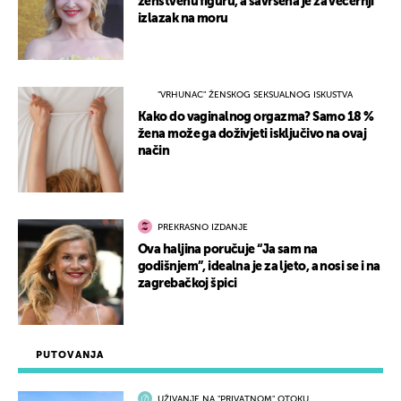
ženstvenu figuru, a savršena je za večernji
izlazak na moru
"VRHUNAC" ŽENSKOG SEKSUALNOG ISKUSTVA
Kako do vaginalnog orgazma? Samo 18 %
žena može ga doživjeti isključivo na ovaj
način
PREKRASNO IZDANJE
Ova haljina poručuje “Ja sam na
godišnjem”, idealna je za ljeto, a nosi se i na
zagrebačkoj špici
PUTOVANJA
UŽIVANJE NA "PRIVATNOM" OTOKU