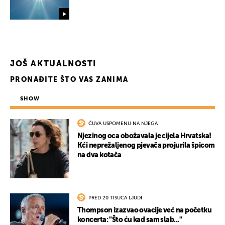
JOŠ AKTUALNOSTI
PRONAĐITE ŠTO VAS ZANIMA
SHOW
ČUVA USPOMENU NA NJEGA
Njezinog oca obožavala je cijela Hrvatska!
Kći neprežaljenog pjevača projurila špicom
na dva kotača
PRED 20 TISUĆA LJUDI
Thompson izazvao ovacije već na početku
koncerta: "Što ću kad sam slab..."