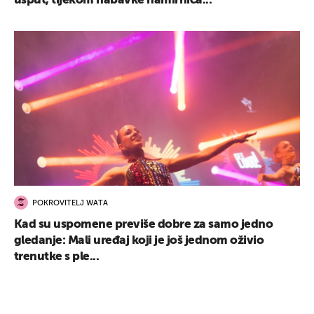
usput, tijekom nabavke namirnica...
POKROVITELJ WATA
Kad su uspomene previše dobre za samo jedno
gledanje: Mali uređaj koji je još jednom oživio
trenutke s ple...