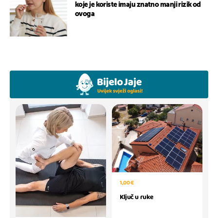
koje je koriste imaju znatno manji rizik od
ovoga
1,00 €
Ključ u ruke