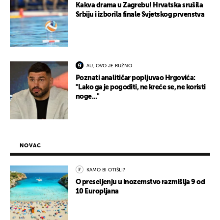
Kakva drama u Zagrebu! Hrvatska srušila
Srbiju i izborila finale Svjetskog prvenstva
AU, OVO JE RUŽNO
Poznati analitičar popljuvao Hrgovića:
"Lako ga je pogoditi, ne kreće se, ne koristi
noge..."
NOVAC
KAMO BI OTIŠLI?
O preseljenju u inozemstvo razmišlja 9 od
10 Europljana