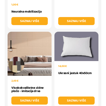
1,00 €
Neuralna mobilizacija
SAZNAJ VIŠE
SAZNAJ VIŠE
14,00 €
Ukrasni jastuk 40x50cm
2,49 €
Visokokvalitetne zidne
ploče - imitacija drva
SAZNAJ VIŠE
SAZNAJ VIŠE