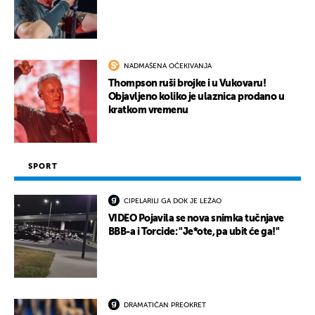
NADMAŠENA OČEKIVANJA
Thompson ruši brojke i u Vukovaru!
Objavljeno koliko je ulaznica prodano u
kratkom vremenu
SPORT
CIPELARILI GA DOK JE LEŽAO
VIDEO Pojavila se nova snimka tučnjave
BBB-a i Torcide: "Je*ote, pa ubit će ga!"
DRAMATIČAN PREOKRET