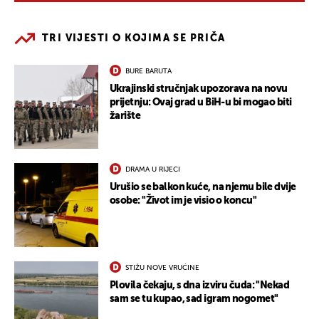
TRI VIJESTI O KOJIMA SE PRIČA
BURE BARUTA
Ukrajinski stručnjak upozorava na novu
prijetnju: Ovaj grad u BiH-u bi mogao biti
žarište
DRAMA U RIJECI
Urušio se balkon kuće, na njemu bile dvije
osobe: "Život im je visio o koncu"
STIŽU NOVE VRUĆINE
Plovila čekaju, s dna izviru čuda: "Nekad
sam se tu kupao, sad igram nogomet"