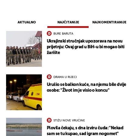
AKTUALNO
NAJČITANIJE
NAJKOMENTIRANIJE
BURE BARUTA
Ukrajinski stručnjak upozorava na novu
prijetnju: Ovaj grad u BiH-u bi mogao biti
žarište
DRAMA U RIJECI
Urušio se balkon kuće, na njemu bile dvije
osobe: "Život im je visio o koncu"
STIŽU NOVE VRUĆINE
Plovila čekaju, s dna izviru čuda: "Nekad
sam se tu kupao, sad igram nogomet"