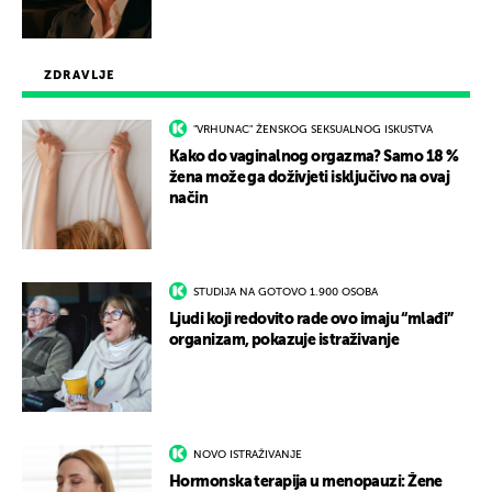
ZDRAVLJE
"VRHUNAC" ŽENSKOG SEKSUALNOG ISKUSTVA
Kako do vaginalnog orgazma? Samo 18 %
žena može ga doživjeti isključivo na ovaj
način
STUDIJA NA GOTOVO 1.900 OSOBA
Ljudi koji redovito rade ovo imaju “mlađi”
organizam, pokazuje istraživanje
NOVO ISTRAŽIVANJE
Hormonska terapija u menopauzi: Žene