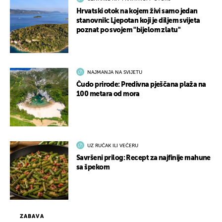
Hrvatski otok na kojem živi samo jedan
stanovnik: Ljepotan koji je diljem svijeta
poznat po svojem "bijelom zlatu"
NAJMANJA NA SVIJETU
Čudo prirode: Predivna pješčana plaža na
100 metara od mora
UZ RUČAK ILI VEČERU
Savršeni prilog: Recept za najfinije mahune
sa špekom
ZABAVA