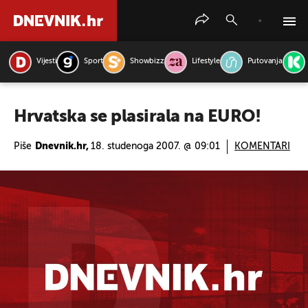
Vijesti
Sport
Showbizz
Lifestyle
Putovanja
PRETRAŽITE VIJESTI
Hrvatska se plasirala na EURO!
Piše
Dnevnik.hr,
18. studenoga 2007. @ 09:01
KOMENTARI