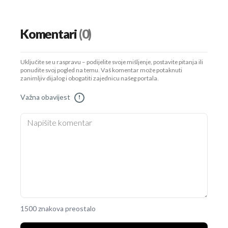
Komentari
(0)
Uključite se u raspravu – podijelite svoje mišljenje, postavite pitanja ili
ponudite svoj pogled na temu. Vaš komentar može potaknuti
zanimljiv dijalog i obogatiti zajednicu našeg portala.
Važna obavijest
!
1500 znakova preostalo