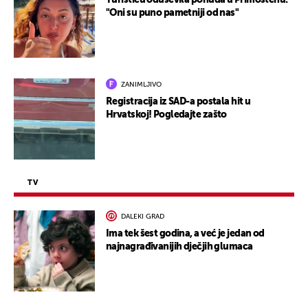
Turisticu oduševila ponuda u Primoštenu:
"Oni su puno pametniji od nas"
ZANIMLJIVO
Registracija iz SAD-a postala hit u
Hrvatskoj! Pogledajte zašto
TV
DALEKI GRAD
Ima tek šest godina, a već je jedan od
najnagrađivanijih dječjih glumaca