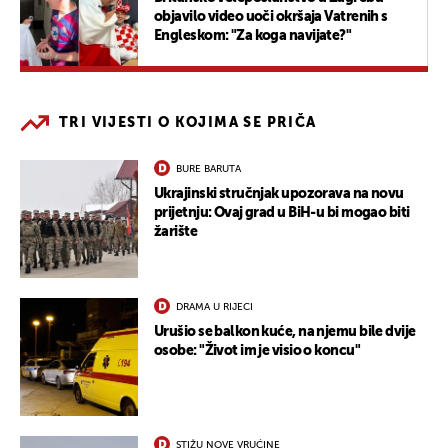
objavilo video uoči okršaja Vatrenih s
Engleskom: "Za koga navijate?"
TRI VIJESTI O KOJIMA SE PRIČA
BURE BARUTA
Ukrajinski stručnjak upozorava na novu
prijetnju: Ovaj grad u BiH-u bi mogao biti
žarište
DRAMA U RIJECI
Urušio se balkon kuće, na njemu bile dvije
osobe: "Život im je visio o koncu"
STIŽU NOVE VRUĆINE