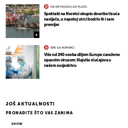
OD METKOVIĆA DO PLOČA
Spektakl na Neretvi okupio desetke tisuća
navijača, u napetoj utrci bodrio ih i sam
premijer
ŠIRE GA KOMARCI
Više od 240 osoba diljem Europe zaraženo
opasnim virusom: Najviše slučajeva u
našem susjedstvu
JOŠ AKTUALNOSTI
PRONAĐITE ŠTO VAS ZANIMA
SHOW