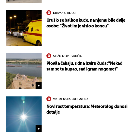
DRAMA U RIJECI
Urušio se balkon kuće, na njemu bile dvije
osobe: "Život im je visio o koncu"
STIŽU NOVE VRUĆINE
Plovila čekaju, s dna izviru čuda: "Nekad
sam se tu kupao, sad igram nogomet"
VREMENSKA PROGNOZA
Novi rast temperatura: Meteorolog donosi
detalje