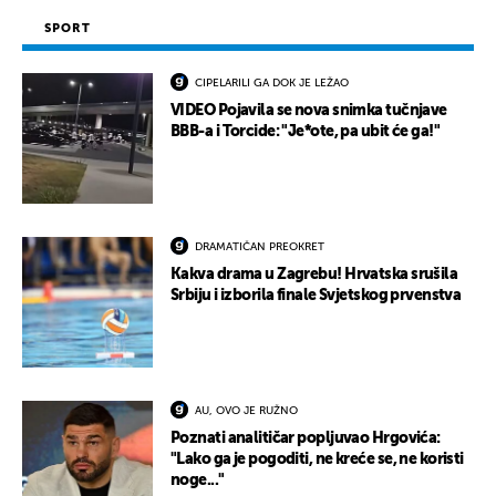
SPORT
CIPELARILI GA DOK JE LEŽAO
VIDEO Pojavila se nova snimka tučnjave
BBB-a i Torcide: "Je*ote, pa ubit će ga!"
DRAMATIČAN PREOKRET
Kakva drama u Zagrebu! Hrvatska srušila
Srbiju i izborila finale Svjetskog prvenstva
AU, OVO JE RUŽNO
Poznati analitičar popljuvao Hrgovića:
"Lako ga je pogoditi, ne kreće se, ne koristi
noge..."