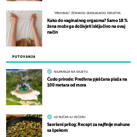
"VRHUNAC" ŽENSKOG SEKSUALNOG ISKUSTVA
Kako do vaginalnog orgazma? Samo 18 %
žena može ga doživjeti isključivo na ovaj
način
PUTOVANJA
NAJMANJA NA SVIJETU
Čudo prirode: Predivna pješčana plaža na
100 metara od mora
UZ RUČAK ILI VEČERU
Savršeni prilog: Recept za najfinije mahune
sa špekom