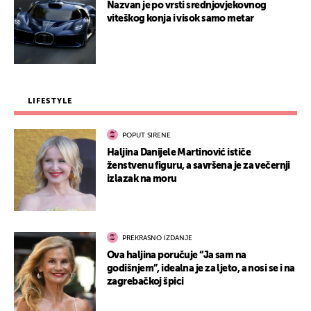
Nazvan je po vrsti srednjovjekovnog
viteškog konja i visok samo metar
LIFESTYLE
POPUT SIRENE
Haljina Danijele Martinović ističe
ženstvenu figuru, a savršena je za večernji
izlazak na moru
PREKRASNO IZDANJE
Ova haljina poručuje “Ja sam na
godišnjem”, idealna je za ljeto, a nosi se i na
zagrebačkoj špici