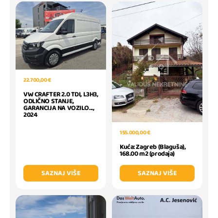
22.700,00 €
VW CRAFTER 2.0 TDI, L3H3,
ODLIČNO STANJE,
GARANCIJA NA VOZILO...,
2024
155.000,00 €
Kuća: Zagreb (Blaguša),
168.00 m2 (prodaja)
SAZNAJ VIŠE
SAZNAJ VIŠE