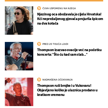
ČUVA USPOMENU NA NJEGA
Njezinog oca obožavala je cijela Hrvatska!
Kći neprežaljenog pjevača projurila špicom
na dva kotača
UKLJUČITE NOTIFIKACIJE
PRED 20 TISUĆA LJUDI
Thompson izazvao ovacije već na početku
koncerta: "Što ću kad sam slab..."
NADMAŠENA OČEKIVANJA
Thompson ruši brojke i u Vukovaru!
Objavljeno koliko je ulaznica prodano u
kratkom vremenu