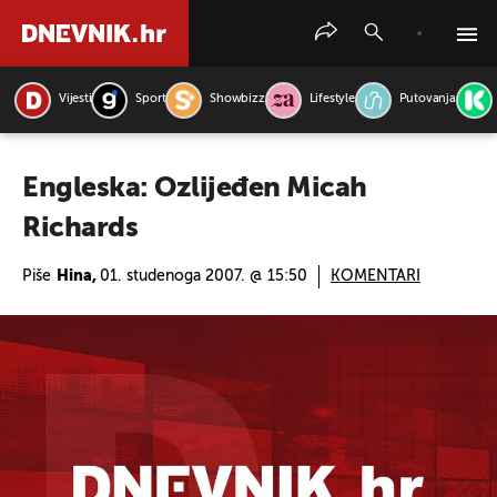
Vijesti
Sport
Showbizz
Lifestyle
Putovanja
PRETRAŽITE VIJESTI
Engleska: Ozlijeđen Micah
Richards
Piše
Hina,
01. studenoga 2007. @ 15:50
KOMENTARI