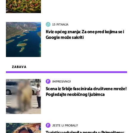
15 PITANJA
Kviz općeg znanja: Za one pred kojima se i
Google može sakriti
ZABAVA
IMPRESIVNO!
Scena iz Srbije fascinirala društvene mreže!
Pogledajte neobičnog ljubimca
JESTE LI PROBALI?