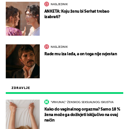
NASLJEDNIK
ANKETA: Koju ženu bi Serhat trebao
izabrati?
NASLJEDNIK
Rade mu iza leđa, a on toga nije svjestan
ZDRAVLJE
"VRHUNAC" ŽENSKOG SEKSUALNOG ISKUSTVA
Kako do vaginalnog orgazma? Samo 18 %
žena može ga doživjeti isključivo na ovaj
način