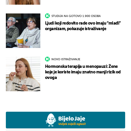
STUDIJA NA GOTOVO 1.900 OSOBA
Ljudi koji redovito rade ovo imaju “mlađi”
organizam, pokazuje istraživanje
NOVO ISTRAŽIVANJE
Hormonska terapija u menopauzi: Žene
koje je koriste imaju znatno manji rizik od
ovoga