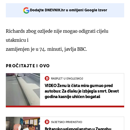
Dodajte DNEVNIK.hr u omiljeni Google izvor
Richards zbog ozljede nije mogao odigrati cijelu
utakmicu i
zamijenjen je u 74. minuti, javlja BBC.
PROČITAJTE I OVO
RASPLET U ENGLESKOJ
VIDEO Ženu iz čista mira gurnuo pred
autobus: Za dlaku je izbjegla smrt. Devet
godina kasnije uhićen bogataš
SVJETSKO PRVENSTVO
Britansko veleposlanstvo u Zagrebu