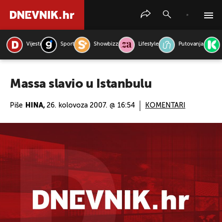
Vijesti
Sport
Showbizz
Lifestyle
Putovanja
PRETRAŽITE VIJESTI
Massa slavio u Istanbulu
Piše
HINA,
26. kolovoza 2007. @ 16:54
KOMENTARI