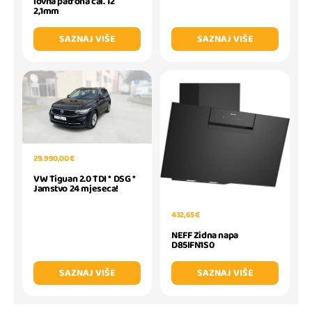
lovna patrona cal. 12
2,1mm
SAZNAJ VIŠE
SAZNAJ VIŠE
29.990,00 €
VW Tiguan 2.0 TDI * DSG *
Jamstvo 24 mjeseca!
432,65 €
NEFF Zidna napa
D85IFN1S0
SAZNAJ VIŠE
SAZNAJ VIŠE