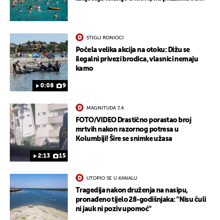
dobije kožni osip"
STIGLI RONIOCI
Počela velika akcija na otoku: Dižu se
ilegalni privezi brodica, vlasnici nemaju
kamo
0:08
9
MAGNITUDA 7,4
FOTO/VIDEO Drastično porastao broj
mrtvih nakon razornog potresa u
Kolumbiji! Šire se snimke užasa
2:13
15
UTOPIO SE U KANALU
Tragedija nakon druženja na nasipu,
pronađeno tijelo 28-godišnjaka: "Nisu čuli
ni jauk ni poziv upomoć"