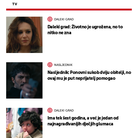
TV
DALEKI GRAD
Daleki grad: Životno je ugrožena, no to
nitko ne zna
NASLJEDNIK
Nasljednik: Ponovni sukob dviju obitelji, no
ovaj mu je put neprijatelj pomogao
DALEKI GRAD
Ima tek šest godina, a već je jedan od
najnagrađivanijih dječjih glumaca