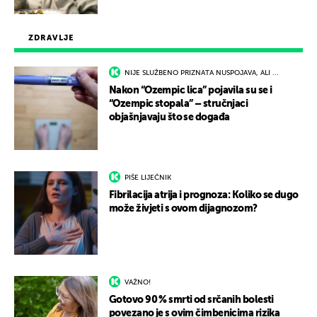
ZDRAVLJE
NIJE SLUŽBENO PRIZNATA NUSPOJAVA, ALI ...
Nakon “Ozempic lica” pojavila su se i
“Ozempic stopala” – stručnjaci
objašnjavaju što se događa
PIŠE LIJEČNIK
Fibrilacija atrija i prognoza: Koliko se dugo
može živjeti s ovom dijagnozom?
VAŽNO!
Gotovo 90 % smrti od srčanih bolesti
povezano je s ovim čimbenicima rizika