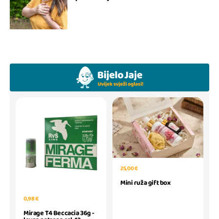
25,00 €
Mini ruža gift box
0,98 €
Mirage T4 Beccacia 36g -