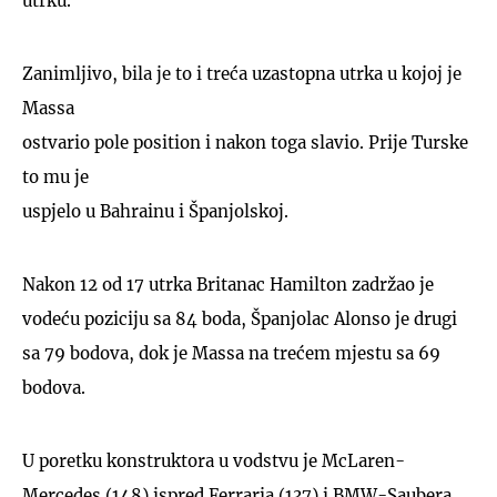
utrku.
Zanimljivo, bila je to i treća uzastopna utrka u kojoj je
Massa
ostvario pole position i nakon toga slavio. Prije Turske
to mu je
uspjelo u Bahrainu i Španjolskoj.
Nakon 12 od 17 utrka Britanac Hamilton zadržao je
vodeću poziciju sa 84 boda, Španjolac Alonso je drugi
sa 79 bodova, dok je Massa na trećem mjestu sa 69
bodova.
U poretku konstruktora u vodstvu je McLaren-
Mercedes (148) ispred Ferraria (137) i BMW-Saubera