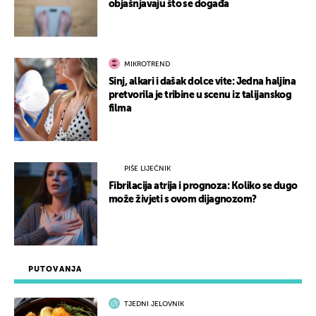
objašnjavaju što se događa
MIKROTREND
Sinj, alkari i dašak dolce vite: Jedna haljina
pretvorila je tribine u scenu iz talijanskog
filma
PIŠE LIJEČNIK
Fibrilacija atrija i prognoza: Koliko se dugo
može živjeti s ovom dijagnozom?
PUTOVANJA
TJEDNI JELOVNIK