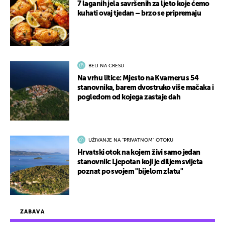
7 laganih jela savršenih za ljeto koje ćemo
kuhati ovaj tjedan – brzo se pripremaju
BELI NA CRESU
Na vrhu litice: Mjesto na Kvarneru s 54
stanovnika, barem dvostruko više mačaka i
pogledom od kojega zastaje dah
UŽIVANJE NA "PRIVATNOM" OTOKU
Hrvatski otok na kojem živi samo jedan
stanovnik: Ljepotan koji je diljem svijeta
poznat po svojem "bijelom zlatu"
ZABAVA