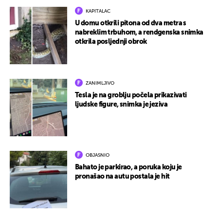
KAPITALAC
U domu otkrili pitona od dva metra s
nabreklim trbuhom, a rendgenska snimka
otkrila posljednji obrok
ZANIMLJIVO
Tesla je na groblju počela prikazivati
ljudske figure, snimka je jeziva
OBJASNIO
Bahato je parkirao, a poruka koju je
pronašao na autu postala je hit