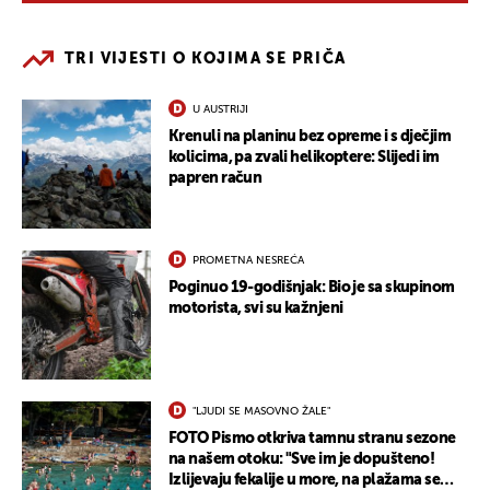
TRI VIJESTI O KOJIMA SE PRIČA
U AUSTRIJI
Krenuli na planinu bez opreme i s dječjim
kolicima, pa zvali helikoptere: Slijedi im
papren račun
PROMETNA NESREĆA
Poginuo 19-godišnjak: Bio je sa skupinom
motorista, svi su kažnjeni
"LJUDI SE MASOVNO ŽALE"
FOTO Pismo otkriva tamnu stranu sezone
na našem otoku: "Sve im je dopušteno!
Izlijevaju fekalije u more, na plažama se