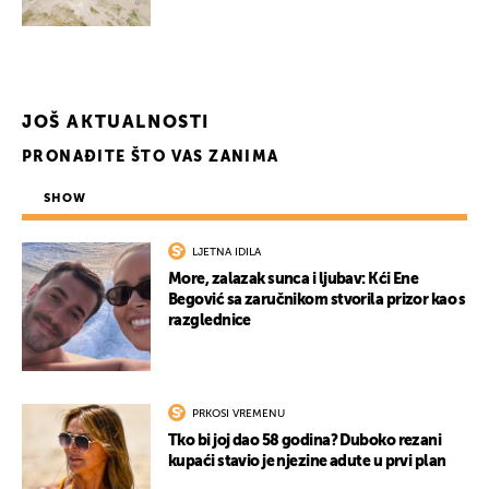
UKLJUČITE NOTIFIKACIJE
JOŠ AKTUALNOSTI
PRONAĐITE ŠTO VAS ZANIMA
SHOW
LJETNA IDILA
More, zalazak sunca i ljubav: Kći Ene
Begović sa zaručnikom stvorila prizor kao s
razglednice
PRKOSI VREMENU
Tko bi joj dao 58 godina? Duboko rezani
kupaći stavio je njezine adute u prvi plan