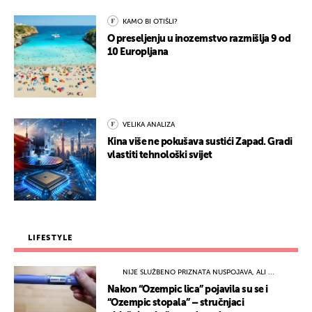
KAMO BI OTIŠLI?
O preseljenju u inozemstvo razmišlja 9 od
10 Europljana
VELIKA ANALIZA
Kina više ne pokušava sustići Zapad. Gradi
vlastiti tehnološki svijet
LIFESTYLE
NIJE SLUŽBENO PRIZNATA NUSPOJAVA, ALI ...
Nakon “Ozempic lica” pojavila su se i
“Ozempic stopala” – stručnjaci