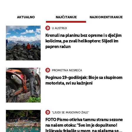
AKTUALNO
NAJČITANIJE
NAJKOMENTIRANIJE
U AUSTRIJI
Krenuli na planinu bez opreme i s dječjim
kolicima, pa zvali helikoptere: Slijedi im
papren račun
PROMETNA NESREĆA
Poginuo 19-godišnjak: Bio je sa skupinom
motorista, svi su kažnjeni
"LJUDI SE MASOVNO ŽALE"
FOTO Pismo otkriva tamnu stranu sezone
na našem otoku: "Sve im je dopušteno!
Izlijevaju fekalije u more, na plažama se