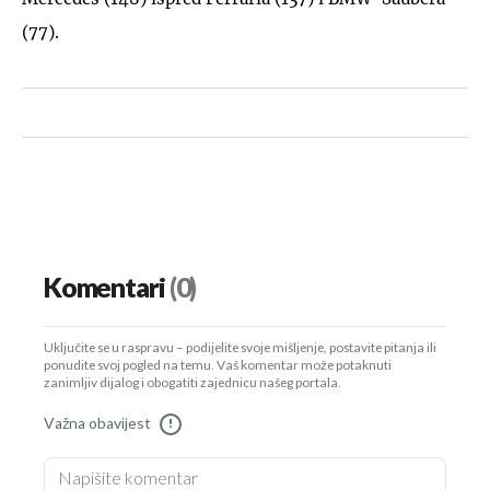
(77).
Komentari
(0)
Uključite se u raspravu – podijelite svoje mišljenje, postavite pitanja ili
ponudite svoj pogled na temu. Vaš komentar može potaknuti
zanimljiv dijalog i obogatiti zajednicu našeg portala.
Važna obavijest
!