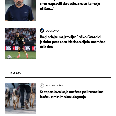
smo napravili da dođe, znate kamo je
otišao..."
ODUŠEVIO
Pogledajte majstoriju: Joško Gvardiol
jednim potezom izbrisao cijelu momčad
Atletica
NOVAC
SAM SVOJ ŠEF
Šest poslova koje možete pokrenuti od
kuće uz minimalna ulaganja