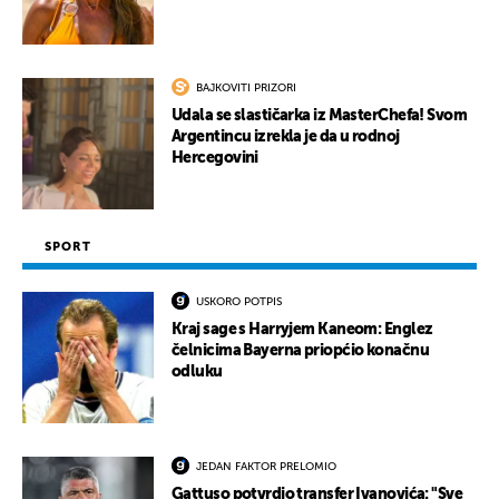
BAJKOVITI PRIZORI
Udala se slastičarka iz MasterChefa! Svom
Argentincu izrekla je da u rodnoj
Hercegovini
SPORT
USKORO POTPIS
Kraj sage s Harryjem Kaneom: Englez
čelnicima Bayerna priopćio konačnu
odluku
JEDAN FAKTOR PRELOMIO
Gattuso potvrdio transfer Ivanovića: "Sve