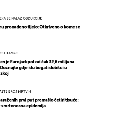
EKA SE NALAZ OBDUKCIJE
u pronađeno tijelo: Otkriveno o kome se
ESTITAMO!
en je Eurojackpot od čak 32,6 milijuna
 Doznajte gdje idu bogati dobitci u
skoj
ASTE BROJ MRTVIH
zaraženih prvi put premašio četiri tisuće:
se smrtonosna epidemija