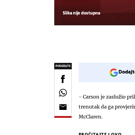
Slika nije dostupna
PODIJELITE
Dodajt
- Carson je zaslužio pri
trenutak da ga provjeri
McClaren.
PROČITAJTE I OVO