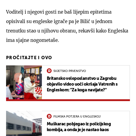
Voditelj i njegovi gosti ne baš lijepim epitetima
opisivali su engleske igrače pa je Bilić u jednom
trenutku stao u njihovu obranu, rekavši kako Engleska
ima sjajne nogometaše.
PROČITAJTE I OVO
SVJETSKO PRVENSTVO
Britansko veleposlanstvo u Zagrebu
objavilo video uoči okršaja Vatrenih s
Engleskom: "Za koga navijate?"
FILMSKA POTJERA U ENGLESKOJ
Muškarac pobjegao iz policijskog
kombija, a onda je je nastao kaos