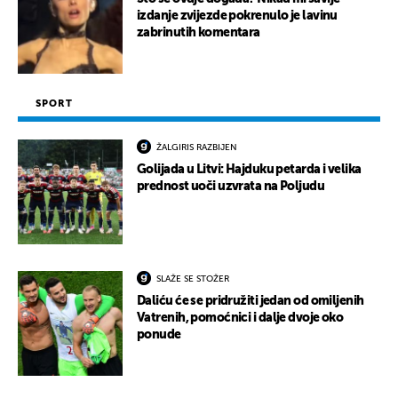
izdanje zvijezde pokrenulo je lavinu
zabrinutih komentara
SPORT
ŽALGIRIS RAZBIJEN
Golijada u Litvi: Hajduku petarda i velika
prednost uoči uzvrata na Poljudu
SLAŽE SE STOŽER
Daliću će se pridružiti jedan od omiljenih
Vatrenih, pomoćnici i dalje dvoje oko
ponude