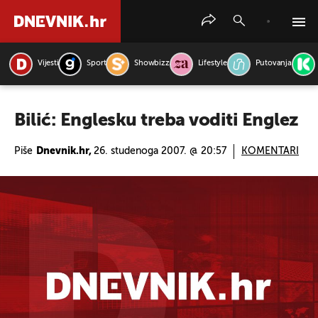
Vijesti
Sport
Showbizz
Lifestyle
Putovanja
PRETRAŽITE VIJESTI
Bilić: Englesku treba voditi Englez
Piše
Dnevnik.hr,
26. studenoga 2007. @ 20:57
KOMENTARI