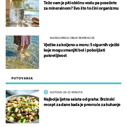
Teže vam je piti običnu vodu pa posežete
za mineralnom? Evo što to čini organizmu
NAJSIGURNIJI OBLIK REKREACIJE
Vježbe za koljeno u moru: 5 sigurnih vježbi
koje mogu smanjiti bol i poboljšati
pokretljivost
PUTOVANJA
GOTOVO ZA 15 MINUTA
Najbolja ljetna salata od graha: Brzinski
recept za dane kada je prevruće za kuhanje