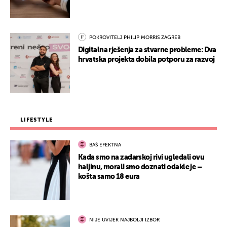
POKROVITELJ PHILIP MORRIS ZAGREB
Digitalna rješenja za stvarne probleme: Dva
hrvatska projekta dobila potporu za razvoj
LIFESTYLE
BAŠ EFEKTNA
Kada smo na zadarskoj rivi ugledali ovu
haljinu, morali smo doznati odakle je –
košta samo 18 eura
NIJE UVIJEK NAJBOLJI IZBOR