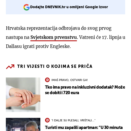
Dodajte DNEVNIK.hr u omiljeni Google izvor
Hrvatska reprezentacija odbrojava do svog prvog
nastupa na
Svjetskom prvenstvu
. Vatreni će 17. lipnja u
Dallasu igrati protiv Engleske.
TRI VIJESTI O KOJIMA SE PRIČA
IMAŠ PRAVO, OSTVARI GA!
Tko ima pravo na inkluzivni dodatak? Može
se dobiti i 720 eura
"I DALJE SU PLESALI, VRIŠTALI..."
Turisti mu zapalili apartman: "U 30 minuta