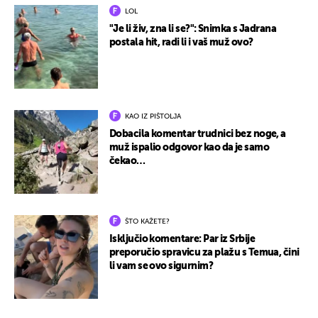
LOL
"Je li živ, zna li se?": Snimka s Jadrana
postala hit, radi li i vaš muž ovo?
KAO IZ PIŠTOLJA
Dobacila komentar trudnici bez noge, a
muž ispalio odgovor kao da je samo
čekao…
ŠTO KAŽETE?
Isključio komentare: Par iz Srbije
preporučio spravicu za plažu s Temua, čini
li vam se ovo sigurnim?