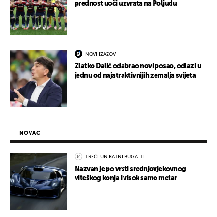
prednost uoči uzvrata na Poljudu
NOVI IZAZOV
Zlatko Dalić odabrao novi posao, odlazi u
jednu od najatraktivnijih zemalja svijeta
NOVAC
TREĆI UNIKATNI BUGATTI
Nazvan je po vrsti srednjovjekovnog
viteškog konja i visok samo metar