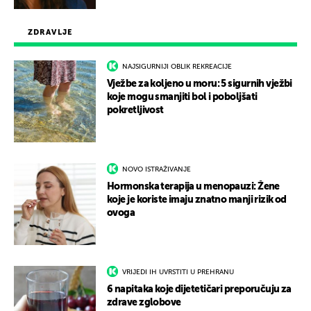
ZDRAVLJE
NAJSIGURNIJI OBLIK REKREACIJE
Vježbe za koljeno u moru: 5 sigurnih vježbi
koje mogu smanjiti bol i poboljšati
pokretljivost
NOVO ISTRAŽIVANJE
Hormonska terapija u menopauzi: Žene
koje je koriste imaju znatno manji rizik od
ovoga
VRIJEDI IH UVRSTITI U PREHRANU
6 napitaka koje dijetetičari preporučuju za
zdrave zglobove