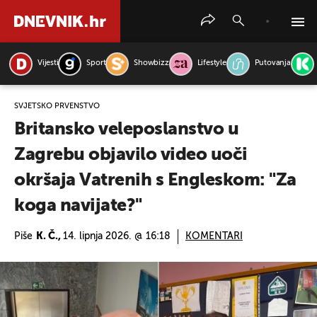
Vijesti
Sport
Showbizz
Lifestyle
Putovanja
PRETRAŽITE VIJESTI
SVJETSKO PRVENSTVO
Britansko veleposlanstvo u
Zagrebu objavilo video uoči
okršaja Vatrenih s Engleskom: "Za
koga navijate?"
Piše
K. Č.,
14. lipnja 2026. @ 16:18
KOMENTARI