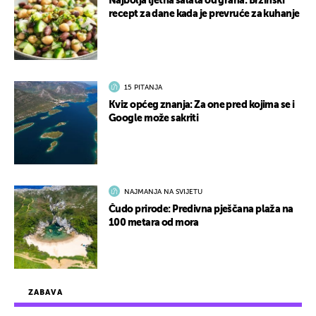
Najbolja ljetna salata od graha: Brzinski
recept za dane kada je prevruće za kuhanje
15 PITANJA
Kviz općeg znanja: Za one pred kojima se i
Google može sakriti
NAJMANJA NA SVIJETU
Čudo prirode: Predivna pješčana plaža na
100 metara od mora
ZABAVA