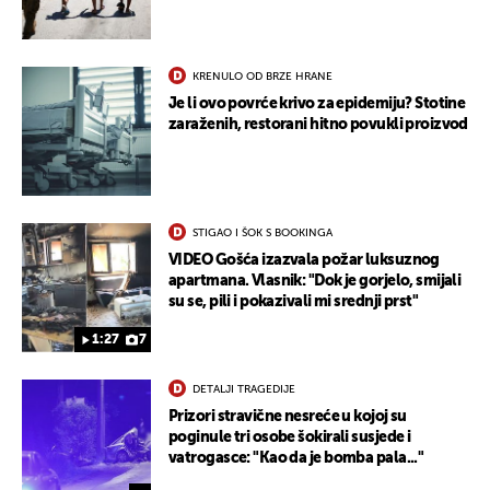
KRENULO OD BRZE HRANE
Je li ovo povrće krivo za epidemiju? Stotine
zaraženih, restorani hitno povukli proizvod
STIGAO I ŠOK S BOOKINGA
VIDEO Gošća izazvala požar luksuznog
apartmana. Vlasnik: "Dok je gorjelo, smijali
su se, pili i pokazivali mi srednji prst"
1:27
7
DETALJI TRAGEDIJE
Prizori stravične nesreće u kojoj su
poginule tri osobe šokirali susjede i
vatrogasce: "Kao da je bomba pala..."