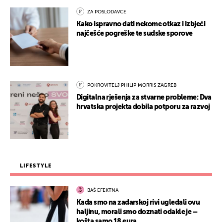
ZA POSLODAVCE
Kako ispravno dati nekome otkaz i izbjeći
najčešće pogreške te sudske sporove
POKROVITELJ PHILIP MORRIS ZAGREB
Digitalna rješenja za stvarne probleme: Dva
hrvatska projekta dobila potporu za razvoj
LIFESTYLE
BAŠ EFEKTNA
Kada smo na zadarskoj rivi ugledali ovu
haljinu, morali smo doznati odakle je –
košta samo 18 eura