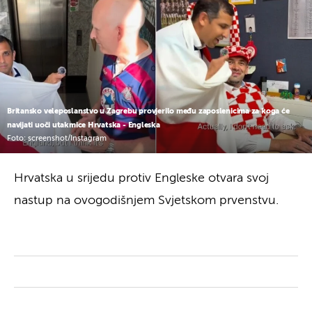
Britansko veleposlanstvo u Zagrebu provjerilo među zaposlenicima za koga će
navijati uoči utakmice Hrvatska - Engleska
Foto: screenshot/Instagram
Hrvatska u srijedu protiv Engleske otvara svoj
nastup na ovogodišnjem Svjetskom prvenstvu.