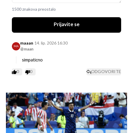
1500 znakova preostalo
Prijavite se
maaan
14. lip. 2026 16:30
MA
@maan
simpaticno
0
0
ODGOVORITE