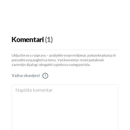
Komentari
(1)
Uključite se u raspravu – podijelite svoje mišljenje, postavite pitanja ili
ponudite svoj pogled na temu. Vaš komentar može potaknuti
zanimljiv dijalog i obogatiti zajednicu našeg portala.
Važna obavijest
!