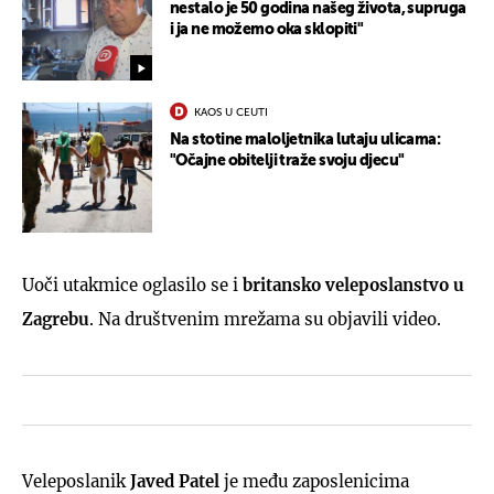
nestalo je 50 godina našeg života, supruga
i ja ne možemo oka sklopiti"
KAOS U CEUTI
Na stotine maloljetnika lutaju ulicama:
"Očajne obitelji traže svoju djecu"
Uoči utakmice oglasilo se i
britansko veleposlanstvo u
Zagrebu
. Na društvenim mrežama su objavili video.
Veleposlanik
Javed Patel
je među zaposlenicima