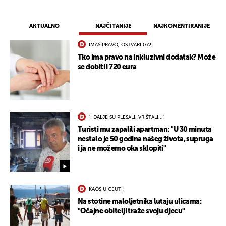
AKTUALNO
NAJČITANIJE
NAJKOMENTIRANIJE
IMAŠ PRAVO, OSTVARI GA!
Tko ima pravo na inkluzivni dodatak? Može
se dobiti i 720 eura
"I DALJE SU PLESALI, VRIŠTALI..."
Turisti mu zapalili apartman: "U 30 minuta
nestalo je 50 godina našeg života, supruga
i ja ne možemo oka sklopiti"
KAOS U CEUTI
Na stotine maloljetnika lutaju ulicama:
"Očajne obitelji traže svoju djecu"