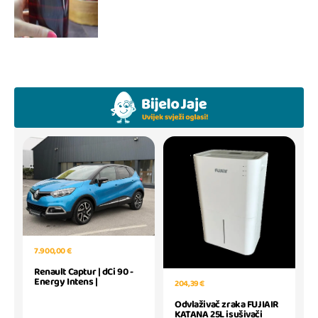
7.900,00 €
Renault Captur | dCi 90 -
Energy Intens |
204,39 €
Odvlaživač zraka FUJIAIR
KATANA 25L isušivači