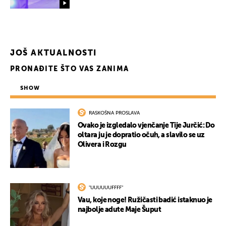
UKLJUČITE NOTIFIKACIJE
JOŠ AKTUALNOSTI
PRONAĐITE ŠTO VAS ZANIMA
SHOW
RASKOŠNA PROSLAVA
Ovako je izgledalo vjenčanje Tije Jurčić: Do
oltara ju je dopratio očuh, a slavilo se uz
Olivera i Rozgu
"UUUUUUFFFF"
Vau, koje noge! Ružičasti badić istaknuo je
najbolje adute Maje Šuput