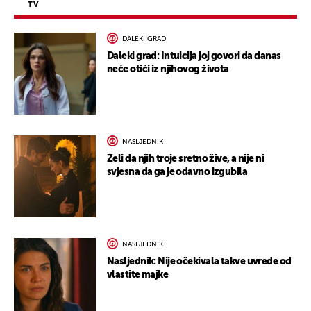
TV
DALEKI GRAD
Daleki grad: Intuicija joj govori da danas
neće otići iz njihovog života
NASLJEDNIK
Želi da njih troje sretno žive, a nije ni
svjesna da ga je odavno izgubila
NASLJEDNIK
Nasljednik: Nije očekivala takve uvrede od
vlastite majke