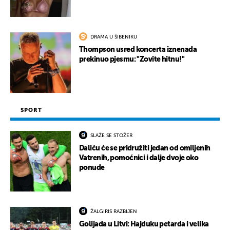
DRAMA U ŠIBENIKU
Thompson usred koncerta iznenada
prekinuo pjesmu: "Zovite hitnu!"
SPORT
SLAŽE SE STOŽER
Daliću će se pridružiti jedan od omiljenih
Vatrenih, pomoćnici i dalje dvoje oko
ponude
ŽALGIRIS RAZBIJEN
Golijada u Litvi: Hajduku petarda i velika