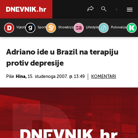
Vijesti
Sport
Showbizz
Lifestyle
Putovanja
PRETRAŽITE VIJESTI
Adriano ide u Brazil na terapiju
protiv depresije
Piše
Hina,
15. studenoga 2007. @ 13:49
KOMENTARI