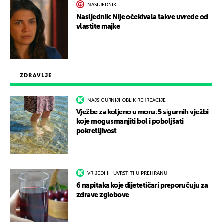
NASLJEDNIK
Nasljednik: Nije očekivala takve uvrede od
vlastite majke
ZDRAVLJE
NAJSIGURNIJI OBLIK REKREACIJE
Vježbe za koljeno u moru: 5 sigurnih vježbi
koje mogu smanjiti bol i poboljšati
pokretljivost
VRIJEDI IH UVRSTITI U PREHRANU
6 napitaka koje dijetetičari preporučuju za
zdrave zglobove