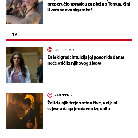
preporučio spravicu za plažu s Temua, čini
li vam se ovo sigurnim?
TV
DALEKI GRAD
Daleki grad: Intuicija joj govori da danas
neće otići iz njihovog života
NASLJEDNIK
Želi da njih troje sretno žive, a nije ni
svjesna da ga je odavno izgubila