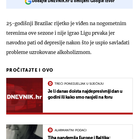
Dodajte DNEVNIK.hr u omiljeni Google izvor
25-godišnji Brazilac rijetko je viđen na nogometnim
terenima ove sezone i nije igrao Ligu prvaka jer
navodno pati od depresije nakon što je uspio savladati
probleme uzrokovane alkoholizmom.
PROČITAJTE I OVO
TREĆI PONEDJELJAK U SIJEČNJU
Je li danas doista najdepresivniji dan u
godini ili kako smo nasjeli na foru
ALARMANTNI PODACI
Tiha pandemija Europe i Baltika: