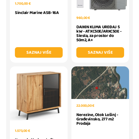
1.700,00 €
Sinclair Marine ASB-16A
960,00 €
DAIKIN KLIMA UREĐAJ 5
kW - ATXC50E/ARXC50E -
Siesta, za prostor do
50m2, A+
SAZNAJ VIŠE
SAZNAJ VIŠE
22.000,00 €
Nerezine, Otok Lošinj -
Građevinsko, 277 m2
Prodaja
1.573,00 €