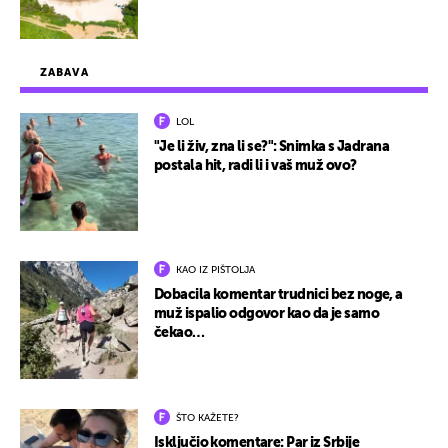
ZABAVA
LOL
"Je li živ, zna li se?": Snimka s Jadrana
postala hit, radi li i vaš muž ovo?
KAO IZ PIŠTOLJA
Dobacila komentar trudnici bez noge, a
muž ispalio odgovor kao da je samo
čekao…
ŠTO KAŽETE?
Isključio komentare: Par iz Srbije