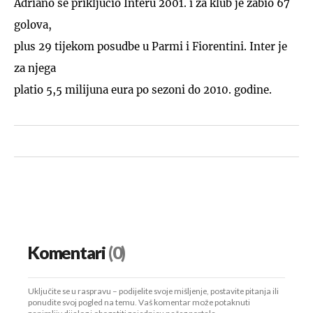
Adriano se priključio Interu 2001. i za klub je zabio 67
golova,
plus 29 tijekom posudbe u Parmi i Fiorentini. Inter je
za njega
platio 5,5 milijuna eura po sezoni do 2010. godine.
Komentari
(0)
Uključite se u raspravu – podijelite svoje mišljenje, postavite pitanja ili
ponudite svoj pogled na temu. Vaš komentar može potaknuti