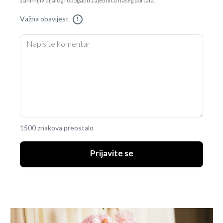
zanimljiv dijalog i obogatiti zajednicu našeg portala.
Važna obavijest
!
1500 znakova preostalo
Prijavite se