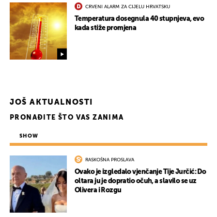
CRVENI ALARM ZA CIJELU HRVATSKU
Temperatura dosegnula 40 stupnjeva, evo
kada stiže promjena
UKLJUČITE NOTIFIKACIJE
JOŠ AKTUALNOSTI
PRONAĐITE ŠTO VAS ZANIMA
SHOW
RASKOŠNA PROSLAVA
Ovako je izgledalo vjenčanje Tije Jurčić: Do
oltara ju je dopratio očuh, a slavilo se uz
Olivera i Rozgu