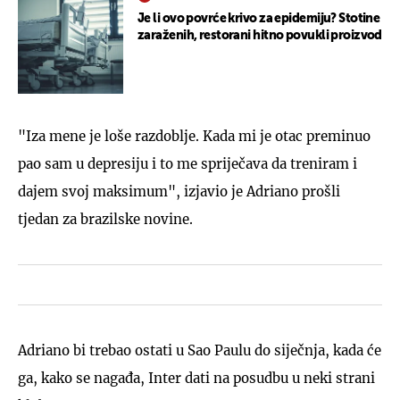
Je li ovo povrće krivo za epidemiju? Stotine
zaraženih, restorani hitno povukli proizvod
"Iza mene je loše razdoblje. Kada mi je otac preminuo
pao sam u depresiju i to me spriječava da treniram i
dajem svoj maksimum", izjavio je Adriano prošli
tjedan za brazilske novine.
Adriano bi trebao ostati u Sao Paulu do siječnja, kada će
ga, kako se nagađa, Inter dati na posudbu u neki strani