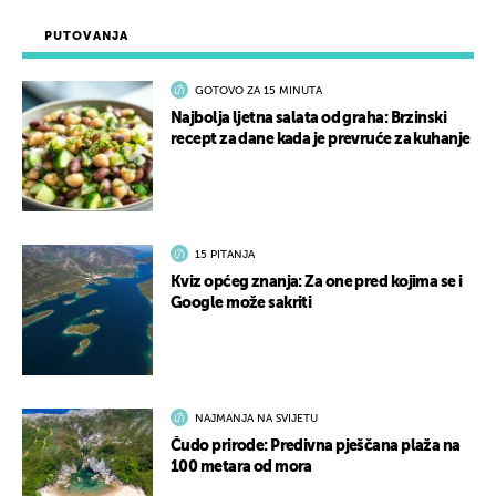
PUTOVANJA
GOTOVO ZA 15 MINUTA
Najbolja ljetna salata od graha: Brzinski
recept za dane kada je prevruće za kuhanje
15 PITANJA
Kviz općeg znanja: Za one pred kojima se i
Google može sakriti
NAJMANJA NA SVIJETU
Čudo prirode: Predivna pješčana plaža na
100 metara od mora