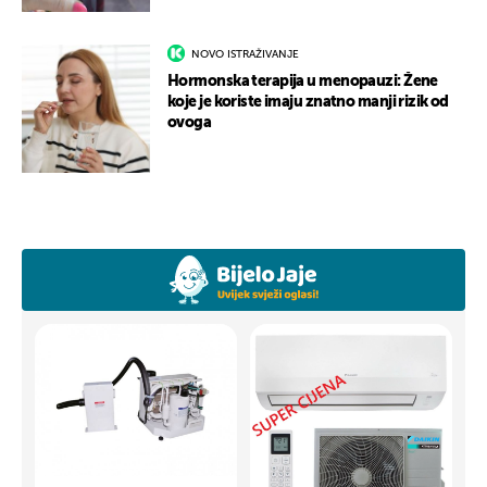
NOVO ISTRAŽIVANJE
Hormonska terapija u menopauzi: Žene
koje je koriste imaju znatno manji rizik od
ovoga