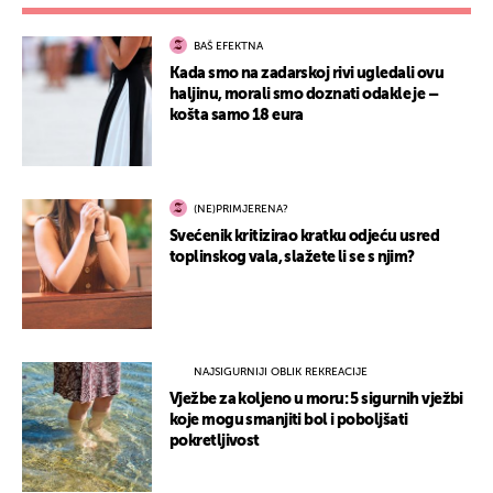
BAŠ EFEKTNA
Kada smo na zadarskoj rivi ugledali ovu
haljinu, morali smo doznati odakle je –
košta samo 18 eura
(NE)PRIMJERENA?
Svećenik kritizirao kratku odjeću usred
toplinskog vala, slažete li se s njim?
NAJSIGURNIJI OBLIK REKREACIJE
Vježbe za koljeno u moru: 5 sigurnih vježbi
koje mogu smanjiti bol i poboljšati
pokretljivost