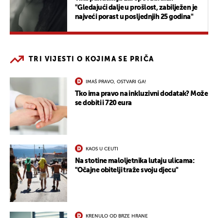
"Gledajući dalje u prošlost, zabilježen je
najveći porast u posljednjih 25 godina"
TRI VIJESTI O KOJIMA SE PRIČA
IMAŠ PRAVO, OSTVARI GA!
Tko ima pravo na inkluzivni dodatak? Može
se dobiti i 720 eura
KAOS U CEUTI
Na stotine maloljetnika lutaju ulicama:
"Očajne obitelji traže svoju djecu"
KRENULO OD BRZE HRANE