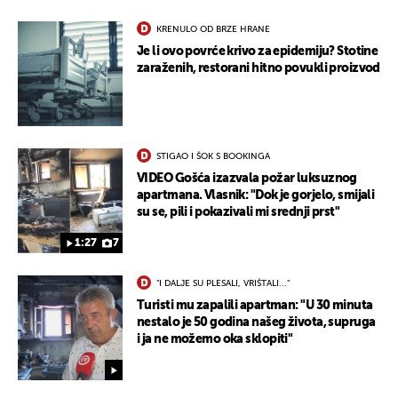
KRENULO OD BRZE HRANE
Je li ovo povrće krivo za epidemiju? Stotine
zaraženih, restorani hitno povukli proizvod
STIGAO I ŠOK S BOOKINGA
VIDEO Gošća izazvala požar luksuznog
apartmana. Vlasnik: "Dok je gorjelo, smijali
su se, pili i pokazivali mi srednji prst"
1:27
7
"I DALJE SU PLESALI, VRIŠTALI..."
Turisti mu zapalili apartman: "U 30 minuta
nestalo je 50 godina našeg života, supruga
i ja ne možemo oka sklopiti"