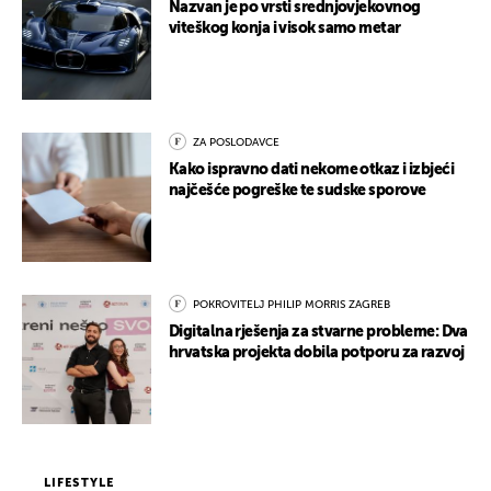
Nazvan je po vrsti srednjovjekovnog
viteškog konja i visok samo metar
ZA POSLODAVCE
Kako ispravno dati nekome otkaz i izbjeći
najčešće pogreške te sudske sporove
POKROVITELJ PHILIP MORRIS ZAGREB
Digitalna rješenja za stvarne probleme: Dva
hrvatska projekta dobila potporu za razvoj
LIFESTYLE