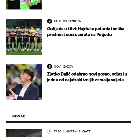
ŽALGIRIS RAZBIJEN
Golijada u Litvi: Hajduku petarda i velika
prednost uoči uzvrata na Poljudu
NOVI IZAZOV
Zlatko Dalić odabrao novi posao, odlazi u
jednu od najatraktivnijih zemalja svijeta
NOVAC
TREĆI UNIKATNI BUGATTI