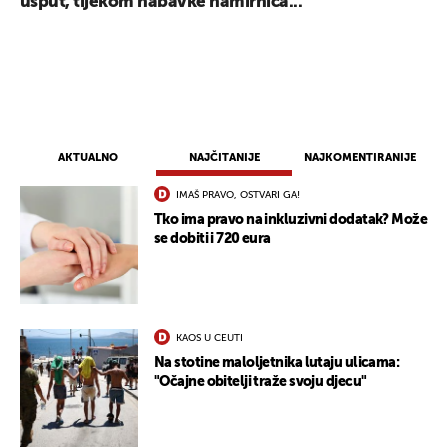
usput, tijekom nabavke namirnica...
AKTUALNO
NAJČITANIJE
NAJKOMENTIRANIJE
IMAŠ PRAVO, OSTVARI GA!
Tko ima pravo na inkluzivni dodatak? Može
se dobiti i 720 eura
KAOS U CEUTI
Na stotine maloljetnika lutaju ulicama:
"Očajne obitelji traže svoju djecu"