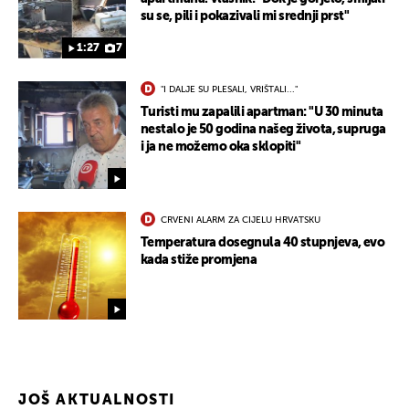
su se, pili i pokazivali mi srednji prst"
1:27
7
"I DALJE SU PLESALI, VRIŠTALI..."
Turisti mu zapalili apartman: "U 30 minuta
nestalo je 50 godina našeg života, supruga
i ja ne možemo oka sklopiti"
CRVENI ALARM ZA CIJELU HRVATSKU
Temperatura dosegnula 40 stupnjeva, evo
kada stiže promjena
JOŠ AKTUALNOSTI