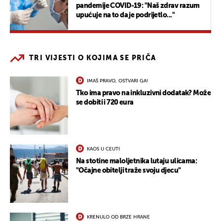
pandemije COVID-19: "Naš zdrav razum
upućuje na to da je podrijetlo..."
TRI VIJESTI O KOJIMA SE PRIČA
IMAŠ PRAVO, OSTVARI GA!
Tko ima pravo na inkluzivni dodatak? Može
se dobiti i 720 eura
KAOS U CEUTI
Na stotine maloljetnika lutaju ulicama:
"Očajne obitelji traže svoju djecu"
KRENULO OD BRZE HRANE