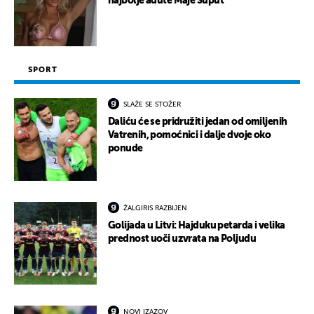
najbolje adute Maje Šuput
SPORT
SLAŽE SE STOŽER
Daliću će se pridružiti jedan od omiljenih
Vatrenih, pomoćnici i dalje dvoje oko
ponude
ŽALGIRIS RAZBIJEN
Golijada u Litvi: Hajduku petarda i velika
prednost uoči uzvrata na Poljudu
NOVI IZAZOV