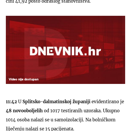
čini 41,92 posto odraslog stanovništva.
Video nije dostupan
11:42
U
Splitsko-dalmatinskoj županiji
evidentirano je
48 novooboljelih
od 1017 testiranih uzoraka. Ukupno
1014 osoba nalazi se u samoizolaciji. Na bolničkom
liječenju nalazi se 15 pacijenata.