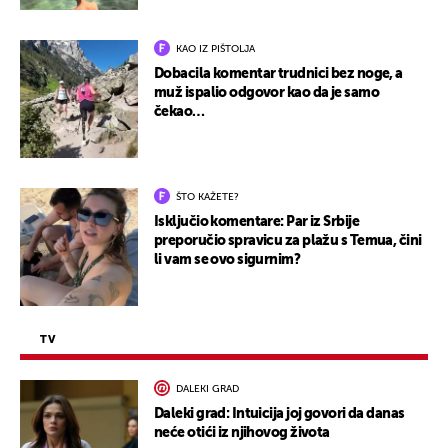
KAO IZ PIŠTOLJA
Dobacila komentar trudnici bez noge, a
muž ispalio odgovor kao da je samo
čekao…
ŠTO KAŽETE?
Isključio komentare: Par iz Srbije
preporučio spravicu za plažu s Temua, čini
li vam se ovo sigurnim?
TV
DALEKI GRAD
Daleki grad: Intuicija joj govori da danas
neće otići iz njihovog života