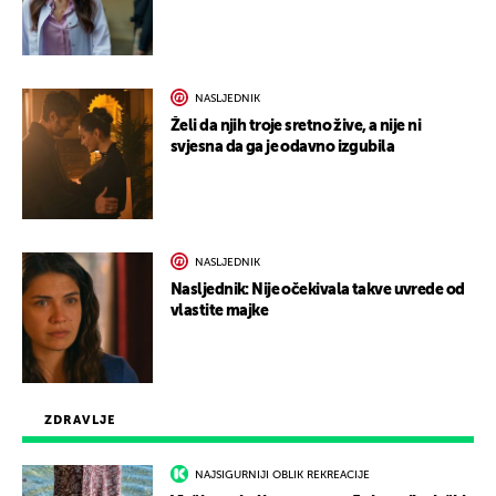
NASLJEDNIK
Želi da njih troje sretno žive, a nije ni
svjesna da ga je odavno izgubila
NASLJEDNIK
Nasljednik: Nije očekivala takve uvrede od
vlastite majke
ZDRAVLJE
NAJSIGURNIJI OBLIK REKREACIJE