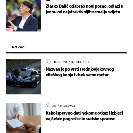
Zlatko Dalić odabrao novi posao, odlazi u
jednu od najatraktivnijih zemalja svijeta
NOVAC
TREĆI UNIKATNI BUGATTI
Nazvan je po vrsti srednjovjekovnog
viteškog konja i visok samo metar
ZA POSLODAVCE
Kako ispravno dati nekome otkaz i izbjeći
najčešće pogreške te sudske sporove