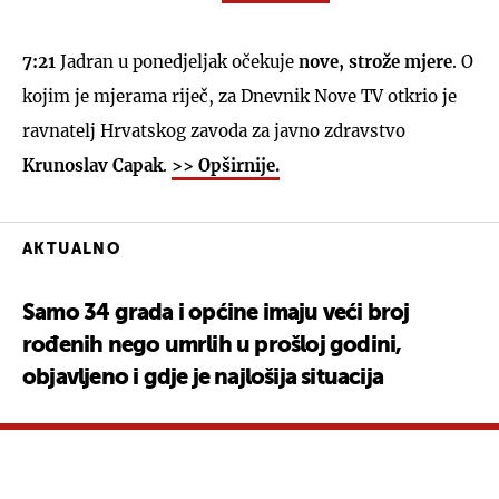
7:21
Jadran u ponedjeljak očekuje
nove, strože mjere
. O
kojim je mjerama riječ, za Dnevnik Nove TV otkrio je
ravnatelj Hrvatskog zavoda za javno zdravstvo
UKLJUČITE NOTIFIKACIJE
Krunoslav Capak
.
>> Opširnije.
AKTUALNO
Samo 34 grada i općine imaju veći broj
rođenih nego umrlih u prošloj godini,
objavljeno i gdje je najlošija situacija