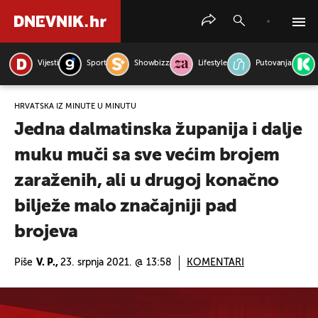
Vijesti
Sport
Showbizz
Lifestyle
Putovanja
PRETRAŽITE VIJESTI
HRVATSKA IZ MINUTE U MINUTU
Jedna dalmatinska županija i dalje
muku muči sa sve većim brojem
zaraženih, ali u drugoj konačno
bilježe malo značajniji pad
brojeva
Piše
V. P.,
23. srpnja 2021. @ 13:58
KOMENTARI