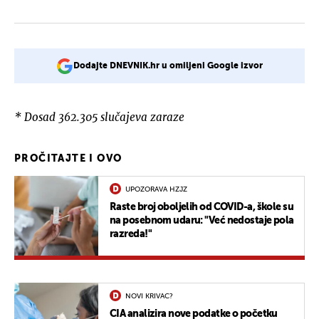
Dodajte DNEVNIK.hr u omiljeni Google izvor
* Dosad 362.305 slučajeva zaraze
PROČITAJTE I OVO
UPOZORAVA HZJZ
Raste broj oboljelih od COVID-a, škole su
na posebnom udaru: "Već nedostaje pola
razreda!"
NOVI KRIVAC?
CIA analizira nove podatke o početku