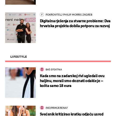
POKROVITELJ PHILIP MORRIS ZAGREB
Digitalna rješenja za stvarne probleme: Dva
hrvatska projekta dobila potporu za razvoj
LIFESTYLE
BAŠ EFEKTNA
Kada smo na zadarskoj rivi ugledali ovu
haljinu, morali smo doznati odakle je –
košta samo 18 eura
(NE)PRIMJERENA?
Svećenik kritizirao kratku odjeću usred