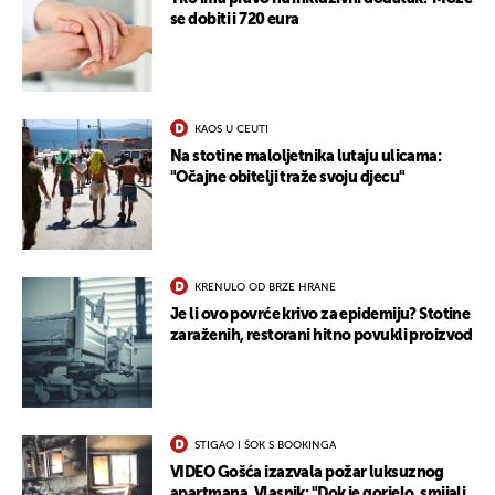
se dobiti i 720 eura
KAOS U CEUTI
Na stotine maloljetnika lutaju ulicama:
"Očajne obitelji traže svoju djecu"
KRENULO OD BRZE HRANE
Je li ovo povrće krivo za epidemiju? Stotine
zaraženih, restorani hitno povukli proizvod
STIGAO I ŠOK S BOOKINGA
VIDEO Gošća izazvala požar luksuznog
apartmana. Vlasnik: "Dok je gorjelo, smijali