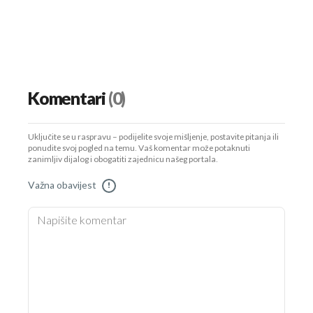
Komentari
(0)
Uključite se u raspravu – podijelite svoje mišljenje, postavite pitanja ili
ponudite svoj pogled na temu. Vaš komentar može potaknuti
zanimljiv dijalog i obogatiti zajednicu našeg portala.
Važna obavijest
!