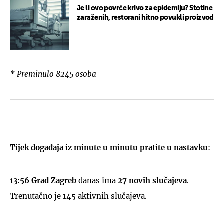
Je li ovo povrće krivo za epidemiju? Stotine
zaraženih, restorani hitno povukli proizvod
* Preminulo 8245 osoba
Tijek događaja iz minute u minutu pratite u nastavku
:
13:56 Grad Zagreb
danas ima
27 novih slučajeva
.
Trenutačno je 145 aktivnih slučajeva.