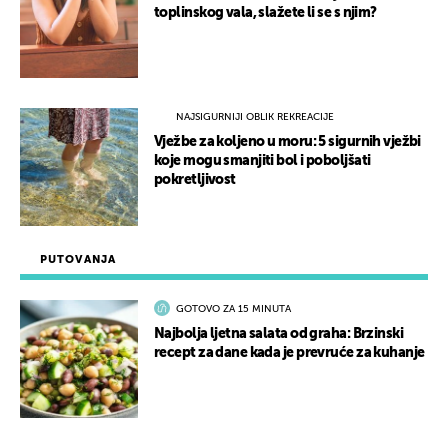
toplinskog vala, slažete li se s njim?
NAJSIGURNIJI OBLIK REKREACIJE
Vježbe za koljeno u moru: 5 sigurnih vježbi
koje mogu smanjiti bol i poboljšati
pokretljivost
PUTOVANJA
GOTOVO ZA 15 MINUTA
Najbolja ljetna salata od graha: Brzinski
recept za dane kada je prevruće za kuhanje