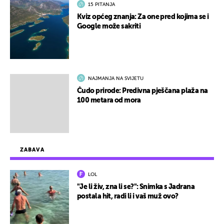
15 PITANJA
Kviz općeg znanja: Za one pred kojima se i
Google može sakriti
NAJMANJA NA SVIJETU
Čudo prirode: Predivna pješčana plaža na
100 metara od mora
ZABAVA
LOL
"Je li živ, zna li se?": Snimka s Jadrana
postala hit, radi li i vaš muž ovo?