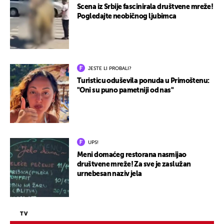
Scena iz Srbije fascinirala društvene mreže!
Pogledajte neobičnog ljubimca
JESTE LI PROBALI?
Turisticu oduševila ponuda u Primoštenu:
"Oni su puno pametniji od nas"
UPS!
Meni domaćeg restorana nasmijao
društvene mreže! Za sve je zaslužan
urnebesan naziv jela
TV