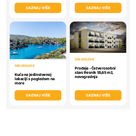
SAZNAJ VIŠE
SAZNAJ VIŠE
205.020,00 €
580.000,00 €
Prodaja - Četverosobni
stan: Resnik 55,65 m2,
Kuća na jedinstvenoj
novogradnja
lokaciji s pogledom na
more
SAZNAJ VIŠE
SAZNAJ VIŠE