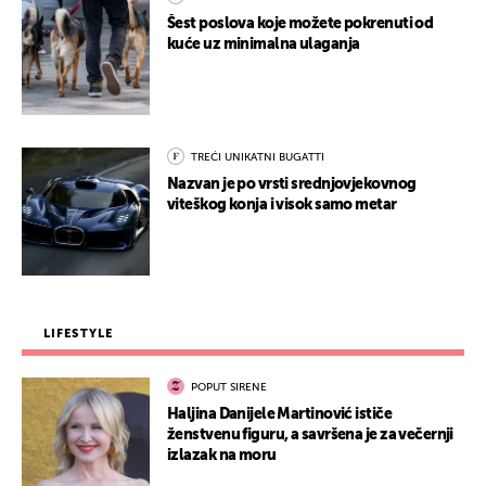
Šest poslova koje možete pokrenuti od
kuće uz minimalna ulaganja
TREĆI UNIKATNI BUGATTI
Nazvan je po vrsti srednjovjekovnog
viteškog konja i visok samo metar
LIFESTYLE
POPUT SIRENE
Haljina Danijele Martinović ističe
ženstvenu figuru, a savršena je za večernji
izlazak na moru