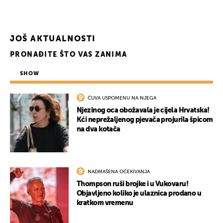
UKLJUČITE NOTIFIKACIJE
JOŠ AKTUALNOSTI
PRONAĐITE ŠTO VAS ZANIMA
SHOW
ČUVA USPOMENU NA NJEGA
Njezinog oca obožavala je cijela Hrvatska!
Kći neprežaljenog pjevača projurila špicom
na dva kotača
NADMAŠENA OČEKIVANJA
Thompson ruši brojke i u Vukovaru!
Objavljeno koliko je ulaznica prodano u
kratkom vremenu