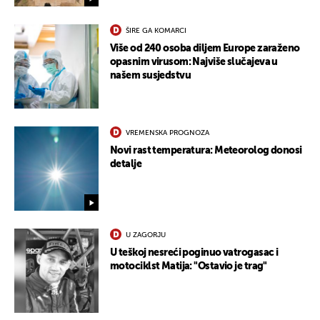
ŠIRE GA KOMARCI
Više od 240 osoba diljem Europe zaraženo
opasnim virusom: Najviše slučajeva u
našem susjedstvu
VREMENSKA PROGNOZA
Novi rast temperatura: Meteorolog donosi
detalje
U ZAGORJU
U teškoj nesreći poginuo vatrogasac i
motociklst Matija: "Ostavio je trag"