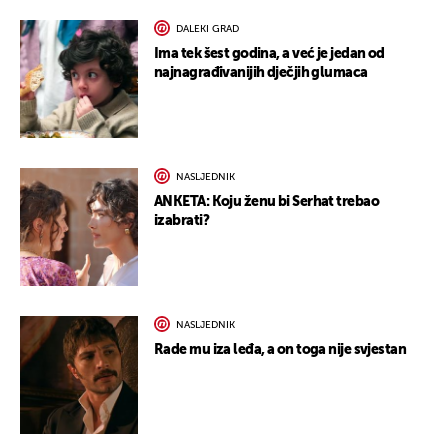
DALEKI GRAD
Ima tek šest godina, a već je jedan od
najnagrađivanijih dječjih glumaca
NASLJEDNIK
ANKETA: Koju ženu bi Serhat trebao
izabrati?
NASLJEDNIK
Rade mu iza leđa, a on toga nije svjestan