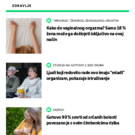
ZDRAVLJE
"VRHUNAC" ŽENSKOG SEKSUALNOG ISKUSTVA
Kako do vaginalnog orgazma? Samo 18 %
žena može ga doživjeti isključivo na ovaj
način
STUDIJA NA GOTOVO 1.900 OSOBA
Ljudi koji redovito rade ovo imaju “mlađi”
organizam, pokazuje istraživanje
VAŽNO!
Gotovo 90 % smrti od srčanih bolesti
povezano je s ovim čimbenicima rizika