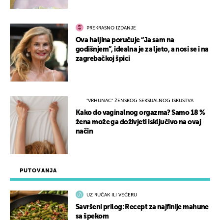
PREKRASNO IZDANJE
Ova haljina poručuje “Ja sam na
godišnjem”, idealna je za ljeto, a nosi se i na
zagrebačkoj špici
"VRHUNAC" ŽENSKOG SEKSUALNOG ISKUSTVA
Kako do vaginalnog orgazma? Samo 18 %
žena može ga doživjeti isključivo na ovaj
način
PUTOVANJA
UZ RUČAK ILI VEČERU
Savršeni prilog: Recept za najfinije mahune
sa špekom