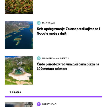
15 PITANJA
Kviz općeg znanja: Za one pred kojima se i
Google može sakriti
NAJMANJA NA SVIJETU
Čudo prirode: Predivna pješčana plaža na
100 metara od mora
ZABAVA
IMPRESIVNO!