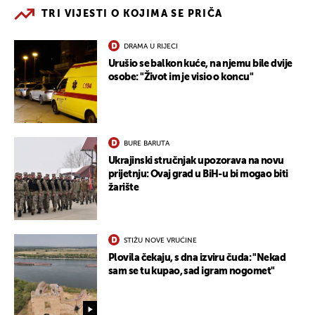
TRI VIJESTI O KOJIMA SE PRIČA
DRAMA U RIJECI
Urušio se balkon kuće, na njemu bile dvije
osobe: "Život im je visio o koncu"
BURE BARUTA
Ukrajinski stručnjak upozorava na novu
prijetnju: Ovaj grad u BiH-u bi mogao biti
žarište
STIŽU NOVE VRUĆINE
Plovila čekaju, s dna izviru čuda: "Nekad
sam se tu kupao, sad igram nogomet"