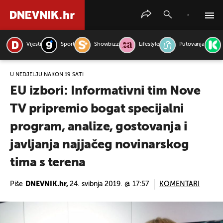
Vijesti
Sport
Showbizz
Lifestyle
Putovanja
PRETRAŽITE VIJESTI
U NEDJELJU NAKON 19 SATI
EU izbori: Informativni tim Nove
TV pripremio bogat specijalni
program, analize, gostovanja i
javljanja najjačeg novinarskog
tima s terena
Piše
DNEVNIK.hr,
24. svibnja 2019. @ 17:57
KOMENTARI