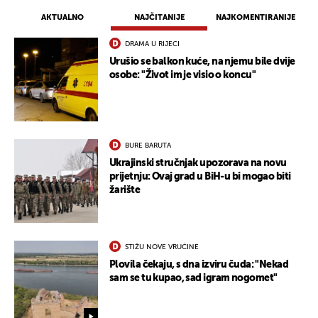
AKTUALNO
NAJČITANIJE
NAJKOMENTIRANIJE
DRAMA U RIJECI
Urušio se balkon kuće, na njemu bile dvije
osobe: "Život im je visio o koncu"
BURE BARUTA
Ukrajinski stručnjak upozorava na novu
prijetnju: Ovaj grad u BiH-u bi mogao biti
žarište
STIŽU NOVE VRUĆINE
Plovila čekaju, s dna izviru čuda: "Nekad
sam se tu kupao, sad igram nogomet"