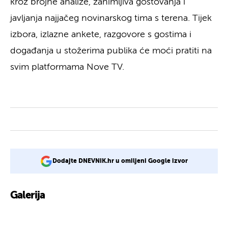
kroz brojne analize, zanimljiva gostovanja i
javljanja najjačeg novinarskog tima s terena. Tijek
izbora, izlazne ankete, razgovore s gostima i
događanja u stožerima publika će moći pratiti na
svim platformama Nove TV.
Dodajte DNEVNIK.hr u omiljeni Google izvor
Galerija