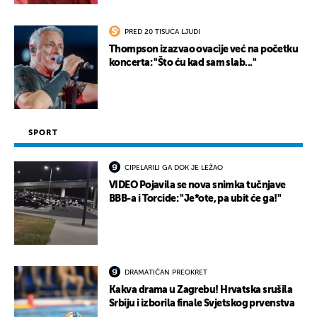
PRED 20 TISUĆA LJUDI
Thompson izazvao ovacije već na početku
koncerta: "Što ću kad sam slab..."
SPORT
CIPELARILI GA DOK JE LEŽAO
VIDEO Pojavila se nova snimka tučnjave
BBB-a i Torcide: "Je*ote, pa ubit će ga!"
DRAMATIČAN PREOKRET
Kakva drama u Zagrebu! Hrvatska srušila
Srbiju i izborila finale Svjetskog prvenstva