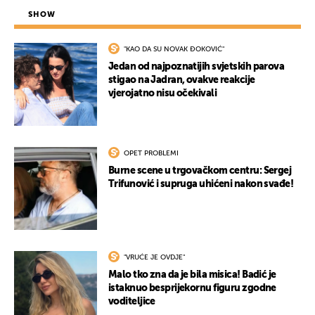
SHOW
"KAO DA SU NOVAK ĐOKOVIĆ"
Jedan od najpoznatijih svjetskih parova
stigao na Jadran, ovakve reakcije
vjerojatno nisu očekivali
OPET PROBLEMI
Burne scene u trgovačkom centru: Sergej
Trifunović i supruga uhićeni nakon svađe!
"VRUĆE JE OVDJE"
Malo tko zna da je bila misica! Badić je
istaknuo besprijekornu figuru zgodne
voditeljice