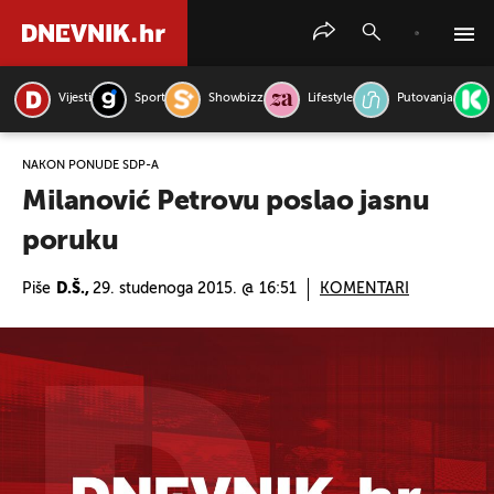
Vijesti
Sport
Showbizz
Lifestyle
Putovanja
PRETRAŽITE VIJESTI
NAKON PONUDE SDP-A
Milanović Petrovu poslao jasnu
poruku
Piše
D.Š.,
29. studenoga 2015. @ 16:51
KOMENTARI