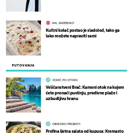
MA, SAVRŠENO!
Kultni kolač postao je sladoled, tako ga
lako možete napraviti sami
PUTOVANJA
VODIČ PO OTOKU
Veličanstveni Brač: Kameni otok na kojem
ćete pronaći pustinju, predivne plaže i
uzbudljivu hranu
OBVEZNO PROBATI!
Prefina ljetna salata od kupusa: Kremasto