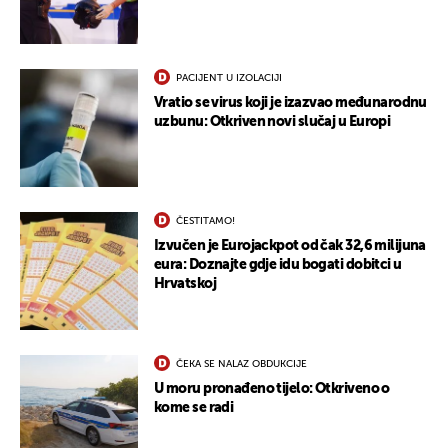
PACIJENT U IZOLACIJI
Vratio se virus koji je izazvao međunarodnu
uzbunu: Otkriven novi slučaj u Europi
UKLJUČITE NOTIFIKACIJE
ČESTITAMO!
Izvučen je Eurojackpot od čak 32,6 milijuna
eura: Doznajte gdje idu bogati dobitci u
Hrvatskoj
ČEKA SE NALAZ OBDUKCIJE
U moru pronađeno tijelo: Otkriveno o
kome se radi