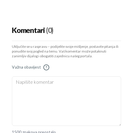
Komentari
(0)
Uključite se u raspravu – podijelite svoje mišljenje, postavite pitanja ili
ponudite svoj pogled na temu. Vaš komentar može potaknuti
zanimljiv dijalog i obogatiti zajednicu našeg portala.
Važna obavijest
!
1500 znakova preostalo