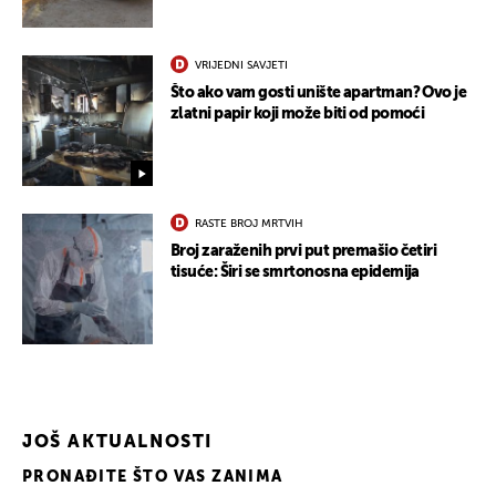
VRIJEDNI SAVJETI
Što ako vam gosti unište apartman? Ovo je
zlatni papir koji može biti od pomoći
RASTE BROJ MRTVIH
Broj zaraženih prvi put premašio četiri
tisuće: Širi se smrtonosna epidemija
JOŠ AKTUALNOSTI
PRONAĐITE ŠTO VAS ZANIMA