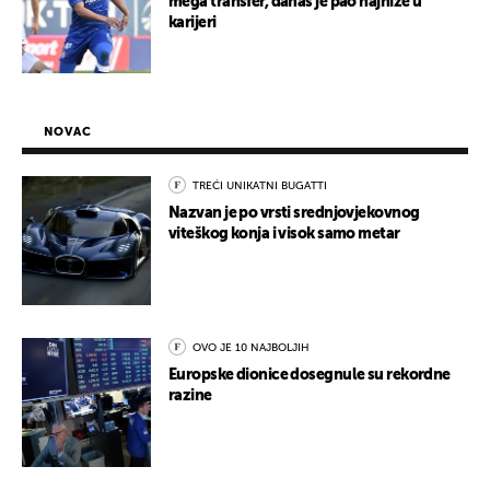
mega transfer, danas je pao najniže u
karijeri
NOVAC
TREĆI UNIKATNI BUGATTI
Nazvan je po vrsti srednjovjekovnog
viteškog konja i visok samo metar
OVO JE 10 NAJBOLJIH
Europske dionice dosegnule su rekordne
razine