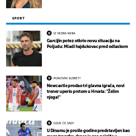
SPORT
IZ VEDRA NEBA
Garcijin potez otkrio novu situaciju na
Poljudu: Mladi hajdukovac pred odlaskom
PONOVNI SUSRET?
Newcastle prodao tri glavna igrača, novi
trener uperio prstom u Hrvata: "Želim
njega!"
GDJE ĆE SAD?
U Dinamu je prošle godine predstavljen kao