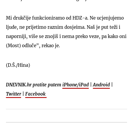
Mi drukčije funkcioniramo od HDZ-a. Ne ucjenjujemo
ljude, ne prijetimo raznim dosjeima. Naš je put teži i
naporniji, više se znojiš i nema preko veze, pa kako oni
(Most) odluče", rekao je.
(D.Š./Hina)
DNEVNIK.hr pratite putem
iPhone/iPad
|
Android
|
Twitter
|
Facebook