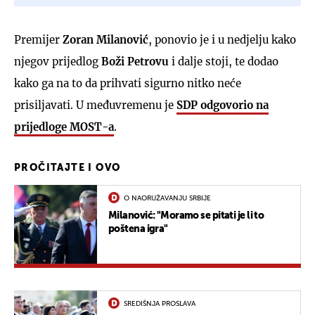
Premijer
Zoran Milanović
, ponovio je i u nedjelju kako
njegov prijedlog
Boži Petrovu
i dalje stoji, te dodao
kako ga na to da prihvati sigurno nitko neće
prisiljavati. U međuvremenu je
SDP odgovorio na
prijedloge MOST-a
.
PROČITAJTE I OVO
O NAORUŽAVANJU SRBIJE
Milanović: "Moramo se pitati je li to
poštena igra"
SREDIŠNJA PROSLAVA