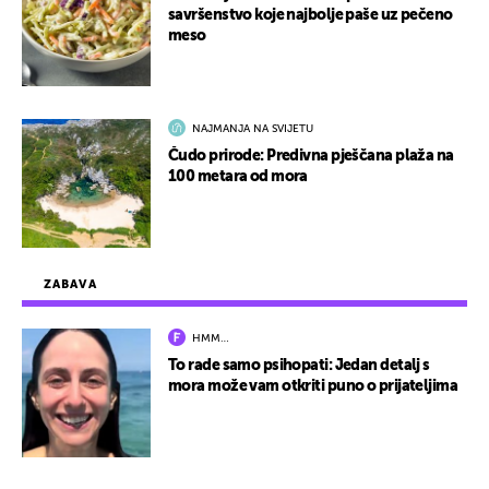
savršenstvo koje najbolje paše uz pečeno
meso
NAJMANJA NA SVIJETU
Čudo prirode: Predivna pješčana plaža na
100 metara od mora
ZABAVA
HMM…
To rade samo psihopati: Jedan detalj s
mora može vam otkriti puno o prijateljima