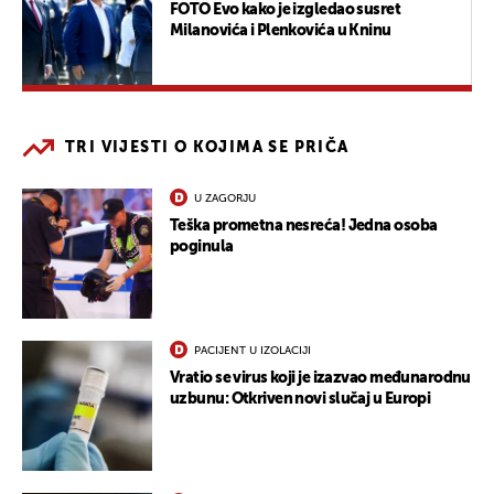
FOTO Evo kako je izgledao susret
Milanovića i Plenkovića u Kninu
TRI VIJESTI O KOJIMA SE PRIČA
U ZAGORJU
Teška prometna nesreća! Jedna osoba
poginula
PACIJENT U IZOLACIJI
Vratio se virus koji je izazvao međunarodnu
uzbunu: Otkriven novi slučaj u Europi