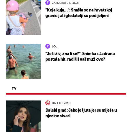
ZAMJERATE LI JOJ?
"Koja kuja…": Snašla se na hrvatskoj
granici, ali gledatelji su podijeljeni
LOL
"Je li živ, zna li se?": Snimka s Jadrana
postala hit, radi li i vaš muž ovo?
TV
DALEKI GRAD
Daleki grad: Jako je ljuta jer se miješa u
njezine stvari