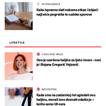
ZA POSLODAVCE
Kako ispravno dati nekome otkaz i izbjeći
najčešće pogreške te sudske sporove
LIFESTYLE
U NOJ NIJE VRUĆE
Ovo je savršena haljina za ljeto i more - nosi
je i Bojana Gregorić Vejzović
BAŠ EFEKTNA
Kada smo na zadarskoj rivi ugledali ovu
haljinu, morali smo doznati odakle je –
košta samo 18 eura