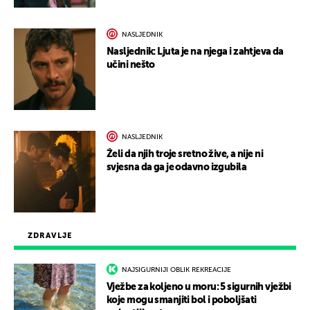
NASLJEDNIK
Nasljednik: Ljuta je na njega i zahtjeva da
učini nešto
NASLJEDNIK
Želi da njih troje sretno žive, a nije ni
svjesna da ga je odavno izgubila
ZDRAVLJE
NAJSIGURNIJI OBLIK REKREACIJE
Vježbe za koljeno u moru: 5 sigurnih vježbi
koje mogu smanjiti bol i poboljšati