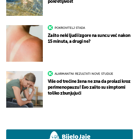
pokretljivost
POKROVITELJ STADA
Zašto neki ljudi izgore na suncu već nakon
15 minuta, a drugi ne?
ALARMANTNI REZULTATI NOVE STUDIJE
Više od trećine žena ne zna da prolazi kroz
perimenopauzu! Evo zašto su simptomi
toliko zbunjujući