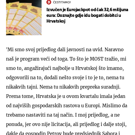
ČESTITAMO!
Izvučen je Eurojackpot od čak 32,6 milijuna
eura: Doznajte gdje idu bogati dobitci u
Hrvatskoj
'Mi smo svoj prijedlog dali javnosti na uvid. Naravno
naš je program veći od toga. To što je MOST tražio, mi
smo to, angažirajući najbolje u Hrvatskoj što imamo,
odgovorili na to, dodali nešto svoje i to je to, nema tu
nikakvih tajni. Nema tu nikakvih prepreka suradnji.
Prema tome, Hrvatska je u ovom kvartalu imala jedan
od najviših gospodarskih rastova u Europi. Mislimo da
trebamo nastaviti na taj način. I moj prijedlog, a ne
ponuda, jer ovo nije licitacija, ali prijedlog i dalje stoji,
dakle da gospodin Petrov bude predsjednik Sabora i