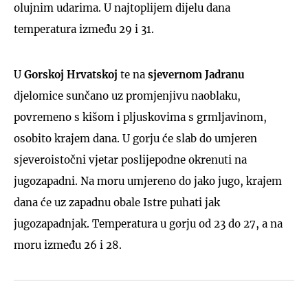
olujnim udarima. U najtoplijem dijelu dana
temperatura između 29 i 31.
U
Gorskoj Hrvatskoj
te na
sjevernom Jadranu
djelomice sunčano uz promjenjivu naoblaku,
povremeno s kišom i pljuskovima s grmljavinom,
osobito krajem dana. U gorju će slab do umjeren
sjeveroistočni vjetar poslijepodne okrenuti na
jugozapadni. Na moru umjereno do jako jugo, krajem
dana će uz zapadnu obale Istre puhati jak
jugozapadnjak. Temperatura u gorju od 23 do 27, a na
moru između 26 i 28.