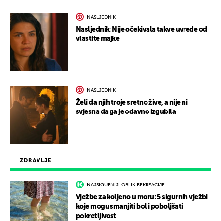
NASLJEDNIK
Nasljednik: Nije očekivala takve uvrede od
vlastite majke
NASLJEDNIK
Želi da njih troje sretno žive, a nije ni
svjesna da ga je odavno izgubila
ZDRAVLJE
NAJSIGURNIJI OBLIK REKREACIJE
Vježbe za koljeno u moru: 5 sigurnih vježbi
koje mogu smanjiti bol i poboljšati
pokretljivost