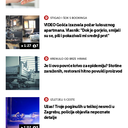
STIGAO I ŠOK S BOOKINGA
VIDEO Gošća izazvala požar luksuznog
apartmana. Vlasnik: "Dok je gorjelo, smijali
su se, pili i pokazivali mi srednji prst"
1:27
7
KRENULO OD BRZE HRANE
Je li ovo povrće krivo za epidemiju? Stotine
zaraženih, restorani hitno povukli proizvod
IZLETJELI S CESTE
Užas! Troje poginulih u teškoj nesreći u
Zagrebu, policija objavila nepoznate
detalje
1:02
5