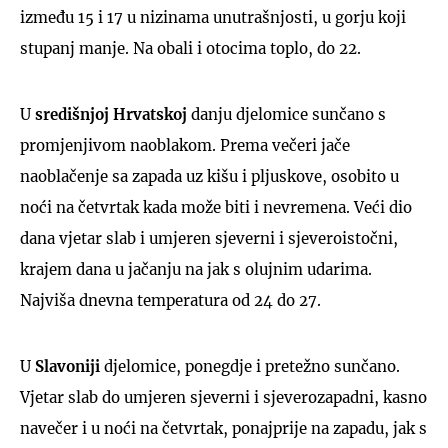
između 15 i 17 u nizinama unutrašnjosti, u gorju koji
stupanj manje. Na obali i otocima toplo, do 22.
U
središnjoj Hrvatskoj
danju djelomice sunčano s
promjenjivom naoblakom. Prema večeri jače
naoblačenje sa zapada uz kišu i pljuskove, osobito u
noći na četvrtak kada može biti i nevremena. Veći dio
dana vjetar slab i umjeren sjeverni i sjeveroistočni,
krajem dana u jačanju na jak s olujnim udarima.
Najviša dnevna temperatura od 24 do 27.
U
Slavoniji
djelomice, ponegdje i pretežno sunčano.
Vjetar slab do umjeren sjeverni i sjeverozapadni, kasno
navečer i u noći na četvrtak, ponajprije na zapadu, jak s