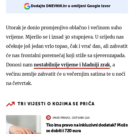
Dodajte DNEVNIK.hr u omiljeni Google izvor
Utorak je donio promjenjivo oblačno i većinom suho
vrijeme. Mjerilo se i iznad 30 stupnjeva. U srijedu nas
očekuje još jedan vrlo topao, čak i vruć dan, ali zahvatit
će nas frontalni poremećaj koji stiže sa sjeverozapada.
Donosi nam
nestabilnije vrijeme i hladniji zrak
, a
većinu zemlje zahvatit će u večernjim satima te u noći
na četvrtak.
TRI VIJESTI O KOJIMA SE PRIČA
IMAŠ PRAVO, OSTVARI GA!
Tko ima pravo na inkluzivni dodatak? Može
se dobiti i 720 eura