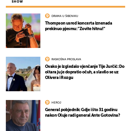
SHOW
DRAMA U ŠIBENIKU
Thompson usred koncerta iznenada
prekinuo pjesmu: "Zovite hitnu!"
RASKOŠNA PROSLAVA
Ovako je izgledalo vjenčanje Tije Jurčić: Do
oltara ju je dopratio očuh, a slavilo se uz
Olivera i Rozgu
HEROJ
General pobjednik: Gdje i što 31 godinu
nakon Oluje radi general Ante Gotovina?