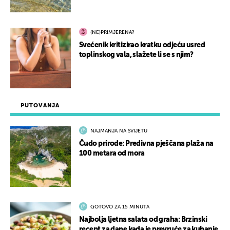
(NE)PRIMJERENA?
Svećenik kritizirao kratku odjeću usred
toplinskog vala, slažete li se s njim?
PUTOVANJA
NAJMANJA NA SVIJETU
Čudo prirode: Predivna pješčana plaža na
100 metara od mora
GOTOVO ZA 15 MINUTA
Najbolja ljetna salata od graha: Brzinski
recept za dane kada je prevruće za kuhanje