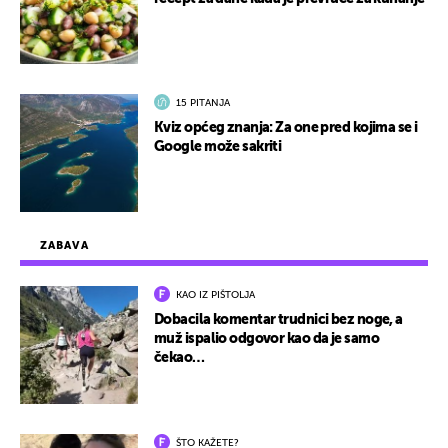
15 PITANJA
Kviz općeg znanja: Za one pred kojima se i
Google može sakriti
ZABAVA
KAO IZ PIŠTOLJA
Dobacila komentar trudnici bez noge, a
muž ispalio odgovor kao da je samo
čekao…
ŠTO KAŽETE?