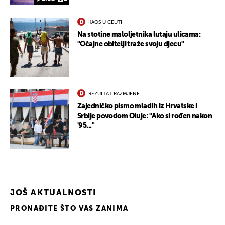
KAOS U CEUTI
Na stotine maloljetnika lutaju ulicama:
"Očajne obitelji traže svoju djecu"
REZULTAT RAZMJENE
Zajedničko pismo mladih iz Hrvatske i
Srbije povodom Oluje: "Ako si rođen nakon
'95..."
JOŠ AKTUALNOSTI
PRONAĐITE ŠTO VAS ZANIMA