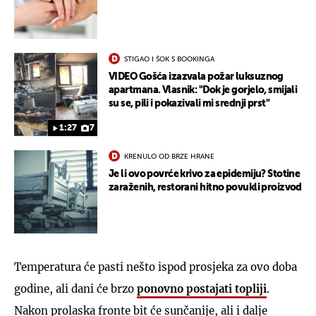
STIGAO I ŠOK S BOOKINGA
VIDEO Gošća izazvala požar luksuznog
apartmana. Vlasnik: "Dok je gorjelo, smijali
su se, pili i pokazivali mi srednji prst"
1:27
7
KRENULO OD BRZE HRANE
Je li ovo povrće krivo za epidemiju? Stotine
zaraženih, restorani hitno povukli proizvod
Temperatura će pasti nešto ispod prosjeka za ovo doba
godine, ali dani će brzo
ponovno postajati topliji
.
Nakon prolaska fronte bit će sunčanije, ali i dalje