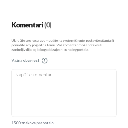
Komentari
(0)
Uključite se u raspravu – podijelite svoje mišljenje, postavite pitanja ili
ponudite svoj pogled na temu. Vaš komentar može potaknuti
zanimljiv dijalog i obogatiti zajednicu našeg portala.
Važna obavijest
!
1500 znakova preostalo