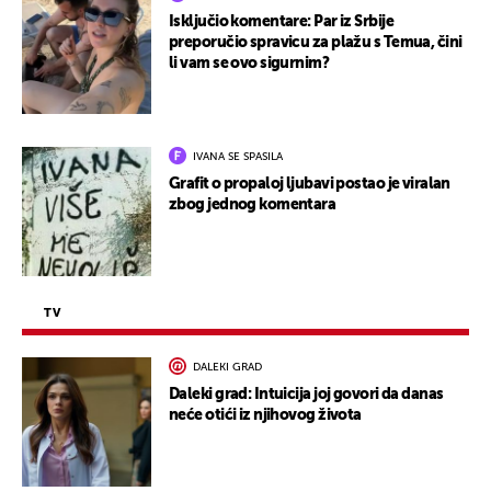
Isključio komentare: Par iz Srbije
preporučio spravicu za plažu s Temua, čini
li vam se ovo sigurnim?
IVANA SE SPASILA
Grafit o propaloj ljubavi postao je viralan
zbog jednog komentara
TV
DALEKI GRAD
Daleki grad: Intuicija joj govori da danas
neće otići iz njihovog života