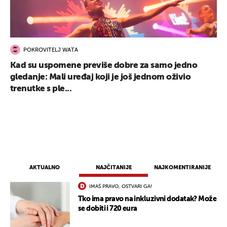
POKROVITELJ WATA
Kad su uspomene previše dobre za samo jedno
gledanje: Mali uređaj koji je još jednom oživio
trenutke s ple...
UKLJUČITE NOTIFIKACIJE
AKTUALNO
NAJČITANIJE
NAJKOMENTIRANIJE
IMAŠ PRAVO, OSTVARI GA!
Tko ima pravo na inkluzivni dodatak? Može
se dobiti i 720 eura