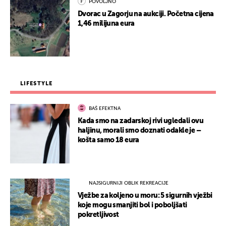
POVOLJNO
Dvorac u Zagorju na aukciji. Početna cijena
1,46 milijuna eura
LIFESTYLE
BAŠ EFEKTNA
Kada smo na zadarskoj rivi ugledali ovu
haljinu, morali smo doznati odakle je –
košta samo 18 eura
NAJSIGURNIJI OBLIK REKREACIJE
Vježbe za koljeno u moru: 5 sigurnih vježbi
koje mogu smanjiti bol i poboljšati
pokretljivost