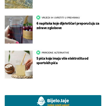
VRIJEDI IH UVRSTITI U PREHRANU
6 napitaka koje dijetetičari preporučuju za
zdrave zglobove
PRIRODNE ALTERNATIVE
5 pića koja imaju više elektrolita od
sportskih pića