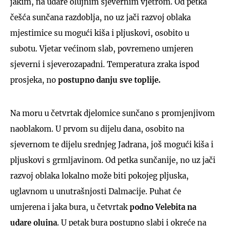
jakim, na udare olujnim sjevernim vjetrom. Od petka
češća sunčana razdoblja, no uz jači razvoj oblaka
mjestimice su mogući kiša i pljuskovi, osobito u
subotu. Vjetar većinom slab, povremeno umjeren
sjeverni i sjeverozapadni. Temperatura zraka ispod
prosjeka, no
postupno danju sve toplije.
Na moru u četvrtak djelomice sunčano s promjenjivom
naoblakom. U prvom su dijelu dana, osobito na
sjevernom te dijelu srednjeg Jadrana, još mogući kiša i
pljuskovi s grmljavinom. Od petka sunčanije, no uz jači
razvoj oblaka lokalno može biti pokojeg pljuska,
uglavnom u unutrašnjosti Dalmacije. Puhat će
umjerena i jaka bura, u četvrtak
podno Velebita na
udare olujna
. U petak bura postupno slabi i okreće na