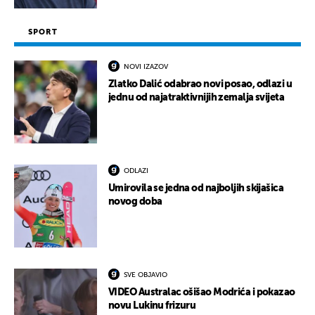
SPORT
NOVI IZAZOV
Zlatko Dalić odabrao novi posao, odlazi u
jednu od najatraktivnijih zemalja svijeta
ODLAZI
Umirovila se jedna od najboljih skijašica
novog doba
SVE OBJAVIO
VIDEO Australac ošišao Modrića i pokazao
novu Lukinu frizuru