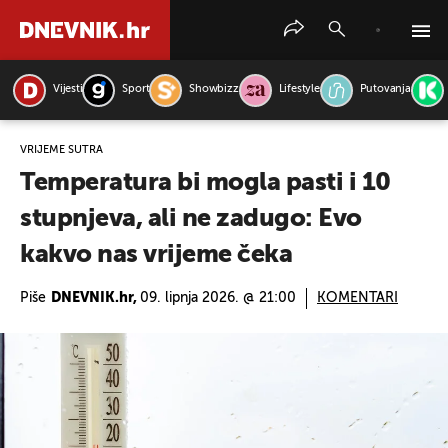
Vijesti
Sport
Showbizz
Lifestyle
Putovanja
PRETRAŽITE VIJESTI
VRIJEME SUTRA
Temperatura bi mogla pasti i 10
stupnjeva, ali ne zadugo: Evo
kakvo nas vrijeme čeka
Piše
DNEVNIK.hr,
09. lipnja 2026. @ 21:00
KOMENTARI