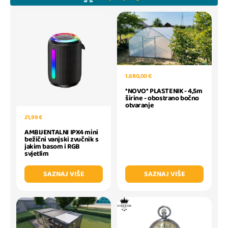
1.680,00 €
*NOVO* PLASTENIK - 4,5m
širine - obostrano bočno
otvaranje
21,99 €
AMBIJENTALNI IPX4 mini
bežični vanjski zvučnik s
jakim basom i RGB
svjetlim
SAZNAJ VIŠE
SAZNAJ VIŠE