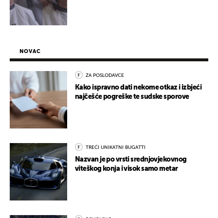
NOVAC
ZA POSLODAVCE
Kako ispravno dati nekome otkaz i izbjeći
najčešće pogreške te sudske sporove
TREĆI UNIKATNI BUGATTI
Nazvan je po vrsti srednjovjekovnog
viteškog konja i visok samo metar