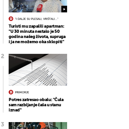
"I DALJE SU PLESALI, VRIŠTALI..."
Turisti mu zapalili apartman:
"U 30 minuta nestalo je 50
godina našeg života, supruga
i ja ne možemo oka sklopiti"
PRIMORJE
Potres zatresao obalu: "Čula
sam razbijanje čaša u stanu
iznad"