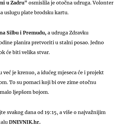
mi u Zadru"
osmislila je otočna udruga. Volonter
a uslugu plate brodsku kartu.
 na Silbu i Premudu,
a udruga Zdravku
dine planira pretvoriti u stalni posao. Jedno
k će biti velika stvar.
 već je krenuo, a idućeg mjeseca će i projekt
icom. To su pomaci koji bi ove zime otočnu
i malo ljepšom bojom.
e svakog dana od 19:15, a više o najvažnijim
talu
DNEVNIK.hr.