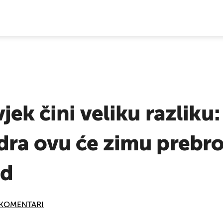
E VIJESTI
jek čini veliku razliku
dra ovu će zimu prebro
ad
KOMENTARI