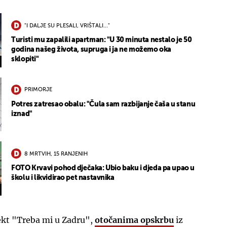
"I DALJE SU PLESALI, VRIŠTALI..."
Turisti mu zapalili apartman: "U 30 minuta nestalo je 50
godina našeg života, supruga i ja ne možemo oka
sklopiti"
PRIMORJE
Potres zatresao obalu: "Čula sam razbijanje čaša u stanu
iznad"
8 MRTVIH, 15 RANJENIH
FOTO Krvavi pohod dječaka: Ubio baku i djeda pa upao u
školu i likvidirao pet nastavnika
kt "Treba mi u Zadru",
otočanima opskrbu
iz