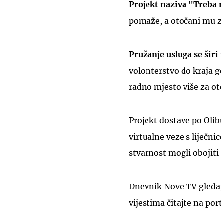
Projekt naziva "Treba 
pomaže, a otočani mu z
Pružanje usluga se širi
volonterstvo do kraja go
radno mjesto više za oto
Projekt dostave po Olibu
virtualne veze s liječn
stvarnost mogli obojit
Dnevnik Nove TV gledajt
vijestima čitajte na por