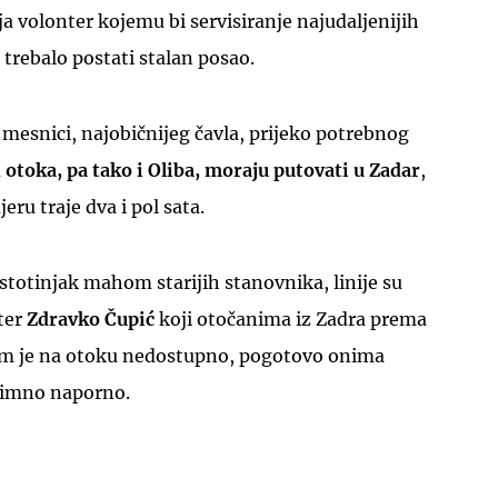
 volonter kojemu bi servisiranje najudaljenijih
trebalo postati stalan posao.
mesnici, najobičnijeg čavla, prijeko potrebnog
 otoka, pa tako i Oliba, moraju putovati u Zadar
,
UKLJUČITE NOTIFIKACIJE
ru traje dva i pol sata.
 stotinjak mahom starijih stanovnika, linije su
nter
Zdravko Čupić
koji otočanima iz Zadra prema
 im je na otoku nedostupno, pogotovo onima
nimno naporno.