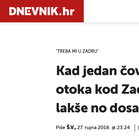
PRETRAŽIT
"TREBA MI U ZADRU"
Kad jedan čov
otoka kod Za
lakše no dos
Piše
Š.V.,
27. rujna 2018. @ 23:24