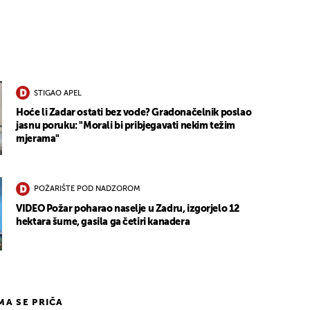
STIGAO APEL
Hoće li Zadar ostati bez vode? Gradonačelnik poslao
jasnu poruku: "Morali bi pribjegavati nekim težim
mjerama"
POŽARIŠTE POD NADZOROM
VIDEO Požar poharao naselje u Zadru, izgorjelo 12
hektara šume, gasila ga četiri kanadera
IMA SE PRIČA