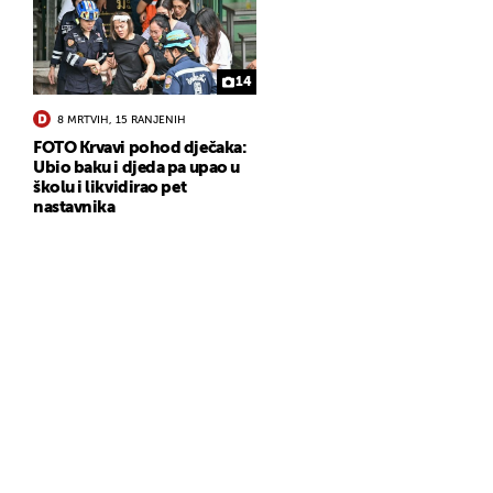
14
8 MRTVIH, 15 RANJENIH
FOTO Krvavi pohod dječaka:
Ubio baku i djeda pa upao u
školu i likvidirao pet
nastavnika