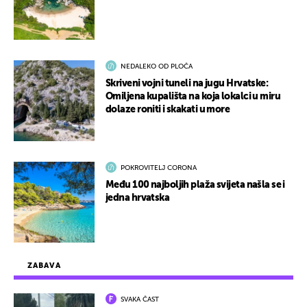
NEDALEKO OD PLOČA
Skriveni vojni tuneli na jugu Hrvatske:
Omiljena kupališta na koja lokalci u miru
dolaze roniti i skakati u more
POKROVITELJ CORONA
Među 100 najboljih plaža svijeta našla se i
jedna hrvatska
ZABAVA
SVAKA ČAST