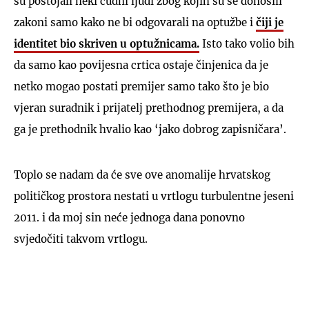
su postojali neki čudni ljudi zbog kojih su se donosili
zakoni samo kako ne bi odgovarali na optužbe i
čiji je
identitet bio skriven u optužnicama.
Isto tako volio bih
da samo kao povijesna crtica ostaje činjenica da je
netko mogao postati premijer samo tako što je bio
vjeran suradnik i prijatelj prethodnog premijera, a da
ga je prethodnik hvalio kao ‘jako dobrog zapisničara’.
Toplo se nadam da će sve ove anomalije hrvatskog
političkog prostora nestati u vrtlogu turbulentne jeseni
2011. i da moj sin neće jednoga dana ponovno
svjedočiti takvom vrtlogu.