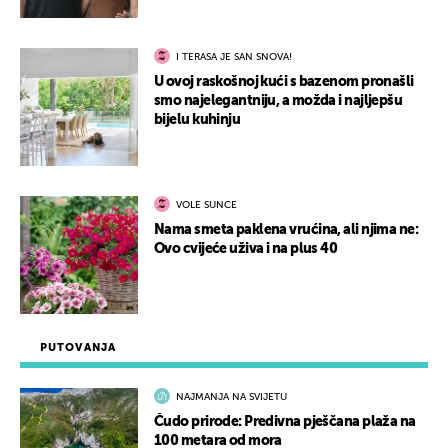
I TERASA JE SAN SNOVA!
U ovoj raskošnoj kući s bazenom pronašli
smo najelegantniju, a možda i najljepšu
bijelu kuhinju
VOLE SUNCE
Nama smeta paklena vrućina, ali njima ne:
Ovo cvijeće uživa i na plus 40
PUTOVANJA
NAJMANJA NA SVIJETU
Čudo prirode: Predivna pješčana plaža na
100 metara od mora