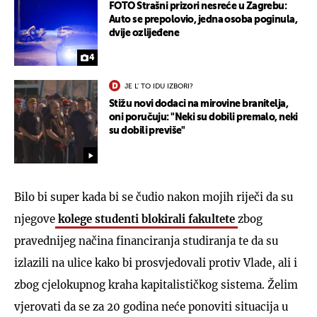
FOTO Strašni prizori nesreće u Zagrebu:
Auto se prepolovio, jedna osoba poginula,
dvije ozlijeđene
4
JE L' TO IDU IZBORI?
Stižu novi dodaci na mirovine branitelja,
oni poručuju: "Neki su dobili premalo, neki
su dobili previše"
Bilo bi super kada bi se čudio nakon mojih riječi da su
njegove
kolege studenti blokirali fakultete
zbog
pravednijeg načina financiranja studiranja te da su
izlazili na ulice kako bi prosvjedovali protiv Vlade, ali i
zbog cjelokupnog kraha kapitalističkog sistema. Želim
vjerovati da se za 20 godina neće ponoviti situacija u