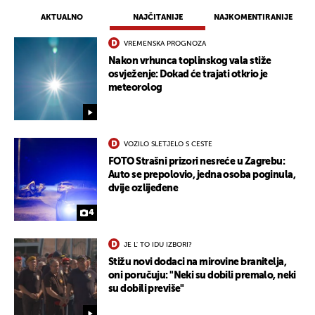
AKTUALNO
NAJČITANIJE
NAJKOMENTIRANIJE
VREMENSKA PROGNOZA
Nakon vrhunca toplinskog vala stiže
osvježenje: Dokad će trajati otkrio je
meteorolog
VOZILO SLETJELO S CESTE
FOTO Strašni prizori nesreće u Zagrebu:
Auto se prepolovio, jedna osoba poginula,
UKLJUČITE NOTIFIKACIJE
dvije ozlijeđene
4
JE L' TO IDU IZBORI?
Stižu novi dodaci na mirovine branitelja,
oni poručuju: "Neki su dobili premalo, neki
su dobili previše"