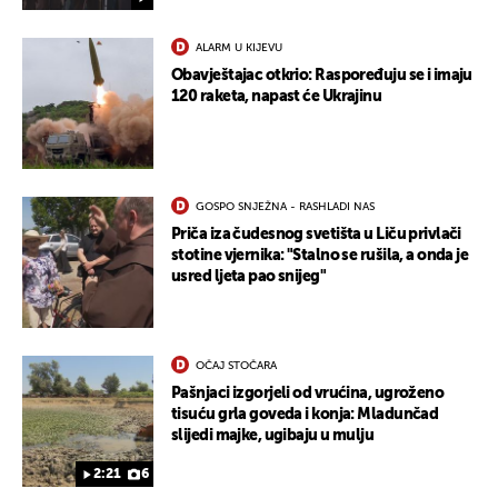
ALARM U KIJEVU
Obavještajac otkrio: Raspoređuju se i imaju
120 raketa, napast će Ukrajinu
GOSPO SNJEŽNA - RASHLADI NAS
Priča iza čudesnog svetišta u Liču privlači
stotine vjernika: "Stalno se rušila, a onda je
usred ljeta pao snijeg"
OČAJ STOČARA
Pašnjaci izgorjeli od vrućina, ugroženo
tisuću grla goveda i konja: Mladunčad
slijedi majke, ugibaju u mulju
2:21
6