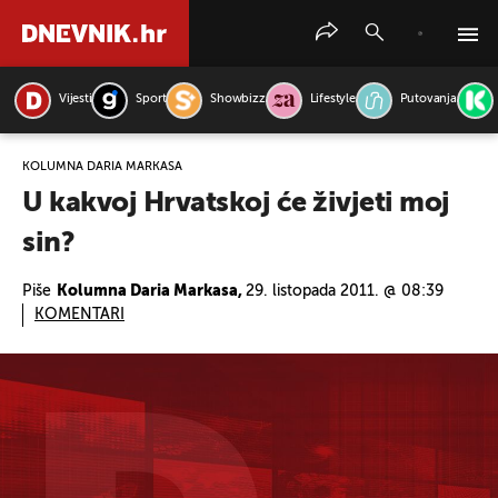
Vijesti
Sport
Showbizz
Lifestyle
Putovanja
PRETRAŽITE VIJESTI
KOLUMNA DARIA MARKASA
U kakvoj Hrvatskoj će živjeti moj
sin?
Piše
Kolumna Daria Markasa,
29. listopada 2011. @ 08:39
KOMENTARI