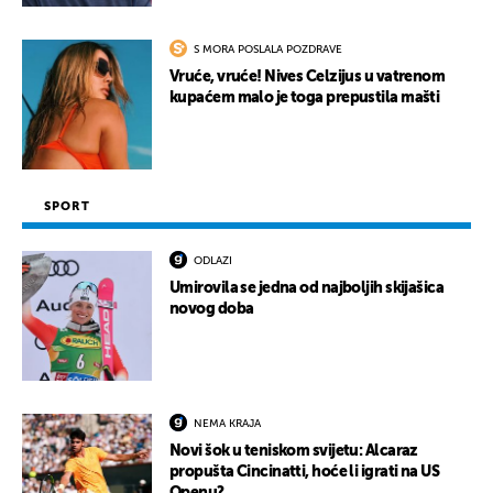
S MORA POSLALA POZDRAVE
Vruće, vruće! Nives Celzijus u vatrenom
kupaćem malo je toga prepustila mašti
SPORT
ODLAZI
Umirovila se jedna od najboljih skijašica
novog doba
NEMA KRAJA
Novi šok u teniskom svijetu: Alcaraz
propušta Cincinatti, hoće li igrati na US