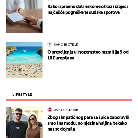
Kako ispravno dati nekome otkaz i izbjeći
najčešće pogreške te sudske sporove
KAMO BI OTIŠLI?
O preseljenju u inozemstvo razmišlja 9 od
10 Europljana
LIFESTYLE
JAKO SU SLATKI!
Zbog simpatičnog para sa špice zaboravili
smo i na modu, no njezina haljina itekako
nas se dojmila