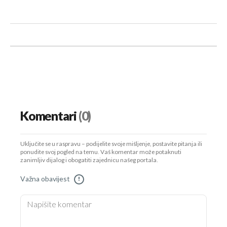
Komentari
(0)
Uključite se u raspravu – podijelite svoje mišljenje, postavite pitanja ili
ponudite svoj pogled na temu. Vaš komentar može potaknuti
zanimljiv dijalog i obogatiti zajednicu našeg portala.
Važna obavijest
!