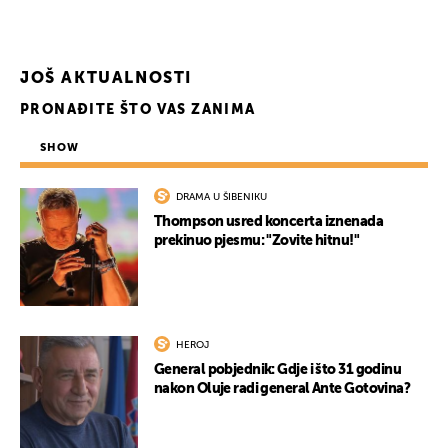
JOŠ AKTUALNOSTI
PRONAĐITE ŠTO VAS ZANIMA
SHOW
DRAMA U ŠIBENIKU
Thompson usred koncerta iznenada
prekinuo pjesmu: "Zovite hitnu!"
HEROJ
General pobjednik: Gdje i što 31 godinu
nakon Oluje radi general Ante Gotovina?