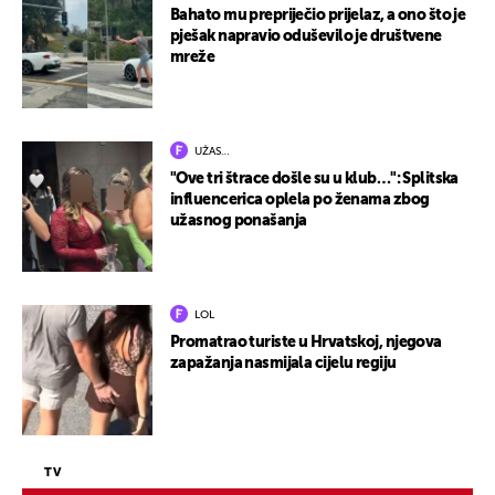
Bahato mu prepriječio prijelaz, a ono što je
pješak napravio oduševilo je društvene
mreže
UŽAS…
"Ove tri štrace došle su u klub…": Splitska
influencerica oplela po ženama zbog
užasnog ponašanja
LOL
Promatrao turiste u Hrvatskoj, njegova
zapažanja nasmijala cijelu regiju
TV