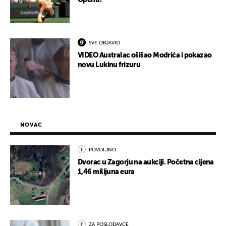
Openu?
SVE OBJAVIO
VIDEO Australac ošišao Modrića i pokazao
novu Lukinu frizuru
NOVAC
POVOLJNO
Dvorac u Zagorju na aukciji. Početna cijena
1,46 milijuna eura
ZA POSLODAVCE