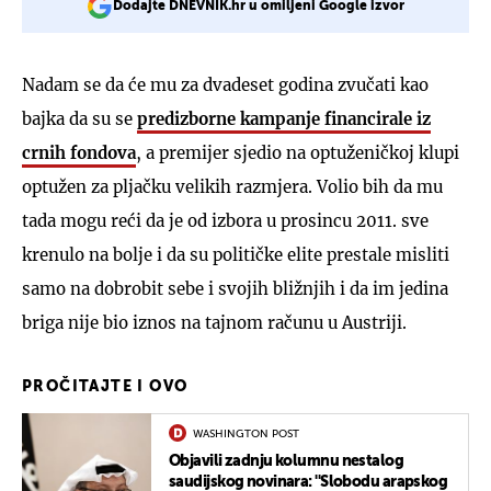
Dodajte DNEVNIK.hr u omiljeni Google izvor
Nadam se da će mu za dvadeset godina zvučati kao
bajka da su se
predizborne kampanje financirale iz
crnih fondova
, a premijer sjedio na optuženičkoj klupi
optužen za pljačku velikih razmjera. Volio bih da mu
tada mogu reći da je od izbora u prosincu 2011. sve
krenulo na bolje i da su političke elite prestale misliti
samo na dobrobit sebe i svojih bližnjih i da im jedina
briga nije bio iznos na tajnom računu u Austriji.
PROČITAJTE I OVO
WASHINGTON POST
Objavili zadnju kolumnu nestalog
saudijskog novinara: ''Slobodu arapskog