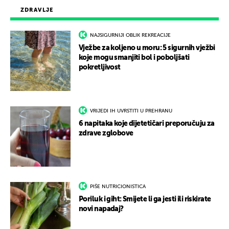
ZDRAVLJE
NAJSIGURNIJI OBLIK REKREACIJE
Vježbe za koljeno u moru: 5 sigurnih vježbi
koje mogu smanjiti bol i poboljšati
pokretljivost
VRIJEDI IH UVRSTITI U PREHRANU
6 napitaka koje dijetetičari preporučuju za
zdrave zglobove
PIŠE NUTRICIONISTICA
Poriluk i giht: Smijete li ga jesti ili riskirate
novi napadaj?