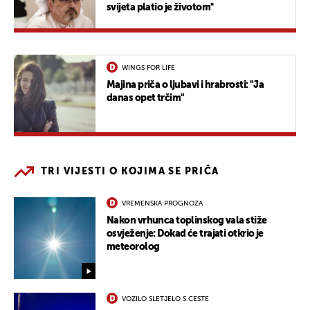
svijeta platio je životom''
WINGS FOR LIFE
Majina priča o ljubavi i hrabrosti: "Ja
danas opet trčim"
TRI VIJESTI O KOJIMA SE PRIČA
VREMENSKA PROGNOZA
Nakon vrhunca toplinskog vala stiže
osvježenje: Dokad će trajati otkrio je
meteorolog
VOZILO SLETJELO S CESTE