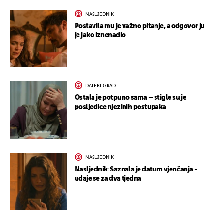
NASLJEDNIK
Postavila mu je važno pitanje, a odgovor ju
je jako iznenadio
DALEKI GRAD
Ostala je potpuno sama – stigle su je
posljedice njezinih postupaka
NASLJEDNIK
Nasljednik: Saznala je datum vjenčanja -
udaje se za dva tjedna